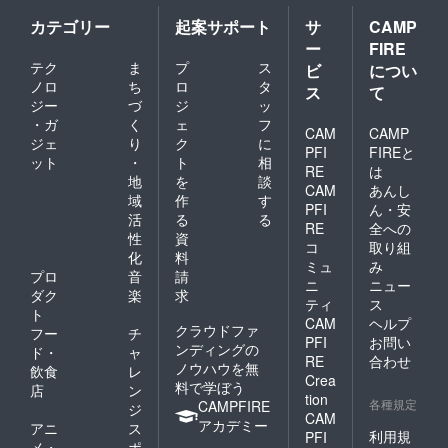
サービ
スを利
カテゴリー
起案サポート
サ
CAMP
用する
ー
FIRE
には料
テク
ま
プ
ス
金が発
ビ
につい
生いた
ノロ
ち
ロ
タ
ス
て
しま
ジー
づ
ジ
ッ
す。
・ガ
く
ェ
フ
CAM
CAMP
ジェ
り
ク
に
PFI
FIREと
ット
・
ト
相
RE
は
地
を
談
CAM
あんし
域
作
す
PFI
ん・安
活
る
る
RE
全への
性
資
コ
取り組
化
料
ミュ
み
プロ
音
請
ニ
ニュー
ダク
楽
求
ティ
ス
ト
CAM
ヘルプ
クラウドファ
フー
チ
PFI
お問い
ンディングの
ド・
ャ
RE
合わせ
ノウハウを無
飲食
レ
Crea
料で学ぼう
店
ン
tion
各種規定
CAMPFIRE
ジ
CAM
アカデミー
アニ
ス
利用規
PFI
メ・
ポ