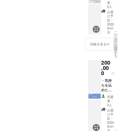
メッ
援者」
者：
セージ
とし
0人
・月に
て、お
お届
一度、
名前を
け予
活動状
掲載さ
定：
況の報
2022
せてい
年01
告メー
ただき
こ
月
ル
ます。
の
リ
（2024
・サブ
タ
ー
年 1月
スクリ
ン
詳細を見る
を
まで）
プショ
選
択
・アプ
ン：
す
る
リ内の
「6ヶ月
200
開発支
プラ
援者一
,00
ン」
覧ペー
クーポ
0
円
ジに
ンコー
て、
・気持
ド発行
「プラ
ちを込
（各1名
チナ支
めた感
様分）
援者」
謝の
→ リ
支援
として
メッ
リース
者：
お名前
セージ
日の１
0人
を掲載
・随
週間前
お届
させて
時、活
にメー
け予
いただ
動に進
ルにて
定：
きま
展があ
2022
配布
年01
す。 ・
りまし
※ 備考
こ
月