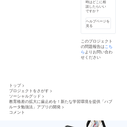
生いた
可） ※
間：リ
時はどこに相
しま
住所及
リース
談したらいい
す。 ※
び連絡
日より1
ですか？
イベン
先も記
年間 ・
ト（説
載する
イベン
ヘルプページを
明会、
場合
ト（説
見る
ガイダ
は、当
明会、
ンスな
該情報
ガイダ
ど）の
の記入
ンスな
このプロジェクト
ライブ
もよろ
ど）の
の問題報告は
こち
配信
しくお
ライブ
は、料
願い致
配信権
ら
よりお問い合わ
金が発
しま
の付与
せください
生いた
す。 ※
→ 権
します
権利履
利履行
が利用
行期間
期間：
できま
終了
リリー
す。
後、同
ス日よ
サービ
り1年間
トップ
>
スを利
※ 備考
プロジェクトをさがす
>
用する
欄に
ソーシャルグッド
>
には料
て、学
金が発
校名又
教育格差の拡大に歯止めを！新たな学習環境を提供「ハブ
生いた
は会社
ルータ勉強法」アプリの開発
>
しま
名等の
コメント
す。 ※
記入を
イベン
よろし
ト（説
くお願