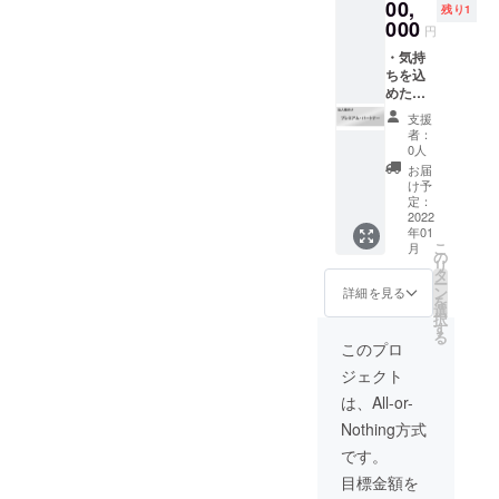
前：20
明会、
ページ
00,
残り1
文字以
ガイダ
にて、
000
円
下、イ
ンスな
「活動
ニシャ
ど）動
支援
・気持
ル及び
画の自
ゴール
ちを込
ニック
由投稿
ド・
めた感
ネーム
権の付
パート
謝の
支援
可）
与 →
ナー
メッ
者：
権利履
様」と
セージ
0人
行期
して、
・随
お届
間：リ
学校
時、活
け予
リース
名・会
動に進
定：
日より
社名を
展があ
2022
年01
6ヶ月間
掲載さ
りまし
こ
月
※ 備考
せてい
たら、
の
リ
欄に
ただき
その報
タ
ー
て、学
ます。
告メー
ン
詳細を見る
を
校名又
・貴
ル ・ア
選
択
は会社
社、貴
プリ内
す
る
名等の
校に関
の支援
このプロ
記入を
するイ
者一覧
ジェクト
よろし
ベント
ページ
くお願
（説明
及びタ
は、All-or-
い致し
会、ガ
イトル
Nothing方式
ます。
イダン
画面に
（名
スな
て、
です。
前：20
ど）動
「プレ
目標金額を
文字以
画の自
ミア