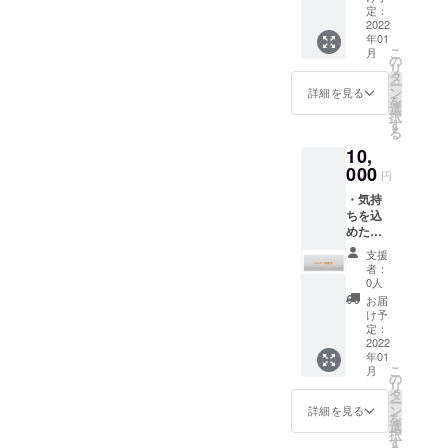
ただき
定：
ます。
2022
年01
・サブ
こ
月
スクリ
の
リ
プショ
タ
ー
ン：
ン
詳細を見る
を
「１ヶ
選
択
月プラ
す
る
ン」
10,
クーポ
ンコー
000
円
ド発行
・気持
（各１
ちを込
名様
めた感
分）
謝の
→ リ
支援
メッ
リース
者：
セージ
日の１
0人
・月に
週間前
お届
一度、
にメー
け予
活動状
ルにて
定：
況の報
2022
配布
年01
告メー
こ
月
ル
の
リ
（2024
タ
ー
年 1月
ン
詳細を見る
を
まで）
選
択
・サブ
す