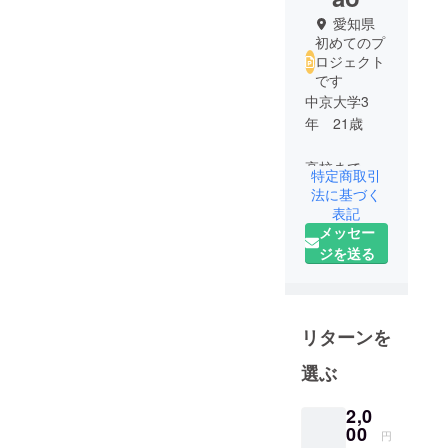
愛知県
初めてのプ
ロジェクト
です
中京大学3
年 21歳
高校まで競
特定商取引
泳競技に打
法に基づく
ち込んでお
表記
メッセー
り、全国
ジを送る
ジュニアオ
リンピック
などの全国
大会に出場
リターンを
した経験が
あります。
選ぶ
現在は、公
2,0
00
認会計士試
円