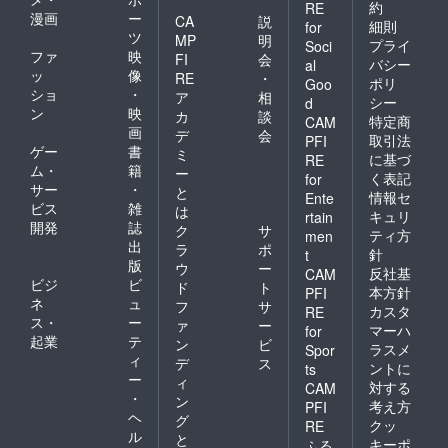
約
RE
漫画
ー
CA
説
細則
for
ツ
MP
明
プライ
Soci
ファ
映
FI
会
バシー
al
ッ
像
RE
・
ポリ
Goo
ショ
・
ア
相
シー
d
ン
映
カ
談
特定商
CAM
画
デ
会
取引法
PFI
ゲー
書
ミ
に基づ
RE
ム・
籍
ー
く表記
for
サー
・
と
情報セ
Ente
ビス
雑
は
キュリ
rtain
開発
誌
ク
サ
ティ方
men
出
ラ
ポ
針
t
版
ウ
ー
反社基
CAM
ビジ
ビ
ド
ト
本方針
PFI
ネ
ュ
フ
サ
カスタ
RE
ス・
ー
ァ
ー
マーハ
for
起業
テ
ン
ビ
ラスメ
Spor
ィ
デ
ス
ントに
ts
ー
ィ
対する
CAM
・
ン
考え方
PFI
ヘ
グ
クッ
RE
ル
と
キーポ
ふる