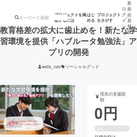
新
ロ
規
グ
会
プロジェクトを掲
はじ
プロジェクト
/
載するには
める
をさがす
イ
員
ン
登
教育格差の拡大に歯止めを！新たな学
録
習環境を提供「ハブルータ勉強法」ア
プリの開発
人気のプロ
注目のリ
注目の新着プロ
募集終了が近いプ
もうすぐ公開
ジェクト
ターン
ジェクト
ロジェクト
されます
wata_nao
ソーシャルグッド
アート・写真
音楽
現在の支援総
テクノロジー・ガジェット
ゲーム・サ
額
0
円
映像・映画
書籍・雑誌
0%
ビジネス・起業
チャレンジ
目標金額は