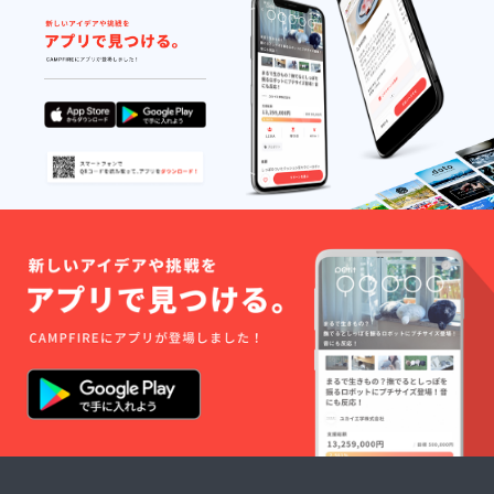
明会、
い致し
ガイダ
ます。
ンスな
（名
ど）の
前：20
ライブ
文字以
配信
下、イ
は、料
ニシャ
金が発
ル及び
生いた
ニック
します
ネーム
が利用
可） ※
できま
住所及
す。
び連絡
先も記
載する
場合
は、当
該情報
の記入
もよろ
しくお
願い致
しま
す。 ※
権利履
行期間
終了
後、同