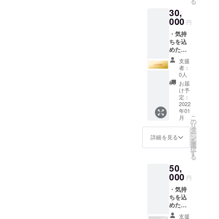
る
スクリ
30,
プショ
ン：
000
円
「１ヶ
・気持
月プラ
ちを込
ン」
めた感
クーポ
謝の
ンコー
支援
メッ
ド発行
者：
セージ
（各２
0人
・月に
名様
お届
一度、
分）
け予
活動状
→ リ
定：
況の報
2022
リース
年01
告メー
日の１
こ
月
ル
週間前
の
リ
（2024
にメー
タ
ー
年 1月
ルにて
ン
詳細を見る
を
まで）
配布
選
択
・アプ
す
る
リ内の
50,
開発支
援者一
000
円
覧ペー
・気持
ジに
ちを込
て、
めた感
「ゴー
謝の
ルド支
支援