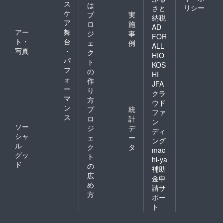
ス
は
リシー
さと
ケ
プ
実
納税
ア
ロ
施
AD
アー
舞
ジ
事
FOR
ト・
台
ェ
例
ALL
写真
・
ク
HIO
パ
ト
KOS
フ
の
HI
ォ
作
JFA
ー
り
クラ
マ
方
ウド
ン
プ
統
ファ
ス
ロ
計
ン
ソー
ジ
デ
ディ
シャ
ェ
ー
ング
ル
ク
タ
mac
グッ
ト
hi-ya
ド
の
補助
広
金申
め
請サ
方
ポー
ト