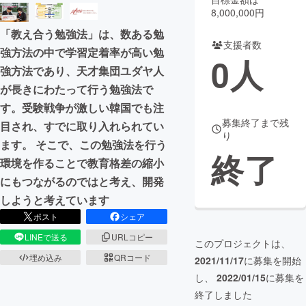
8,000,000円
まちづくり・地域活性化
「教え合う勉強法」は、数ある勉
支援者数
強方法の中で学習定着率が高い勉
0
人
CAMPFIRE for Social Good
CAMPFIRE Creation
強方法であり、天才集団ユダヤ人
CAMPFIREふるさと納税
machi-ya
コミュニティ
が長きにわたって行う勉強法で
す。受験戦争が激しい韓国でも注
募集終了まで残
目され、すでに取り入れられてい
り
ます。 そこで、この勉強法を行う
終了
環境を作ることで教育格差の縮小
にもつながるのではと考え、開発
しようと考えています
ポスト
シェア
LINEで送る
URLコピー
このプロジェクトは、
埋め込み
QRコード
2021/11/17
に募集を開始
し、
2022/01/15
に募集を
終了しました