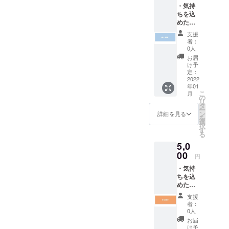
験に向けて
・気持
勉強してい
ちを込
めた感
ます。
謝の
支援
メッ
者：
セージ
0人
を送ら
お届
せてい
け予
ただき
定：
ます。
2022
年01
こ
月
の
リ
タ
ー
ン
詳細を見る
を
選
択
す
る
5,0
00
円
・気持
ちを込
めた感
謝の
支援
メッ
者：
セージ
0人
を送ら
お届
せてい
け予