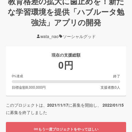
教育格差の拡大に歯止めを！新た
な学習環境を提供「ハブルータ勉
強法」アプリの開発
wata_nao
ソーシャルグッド
現在の支援総額
0
円
終了
0
%達成
目標金額
8,000,000
円
支援者数
0
人
このプロジェクトは、
2021/11/17
に募集を開始し、
2022/01/15
に募集を終了しました
もう一度プロジェクトをやってほしい