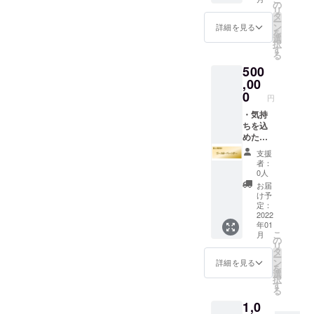
サブス
たら、
欄に、
の
リ
クリプ
その報
お名前
タ
ー
ショ
告メー
の入力
ン
詳細を見る
を
ン：「1
ル ・ア
をよろ
選
択
年プラ
プリ内
しくお
す
る
ン」
の支援
願い致
500
クーポ
者一覧
しま
ンコー
ページ
,00
す。
ド発行
にて、
（名
0
円
（各1名
「活動
前：20
様分）
支援
・気持
文字以
→ リ
パート
ちを込
下、イ
リース
ナー
めた感
ニシャ
日の１
様」と
謝の
ル及び
支援
週間前
して、
メッ
ニック
者：
にメー
学校
セージ
ネーム
0人
ルにて
名、会
・随
可）
お届
配布
社名等
時、活
け予
※ 備考
を掲載
動に進
定：
欄に、
させて
展があ
2022
年01
お名前
いただ
りまし
こ
月
の入力
きま
たら、
の
リ
をよろ
す。 ・
その報
タ
ー
しくお
貴社、
告メー
ン
詳細を見る
を
願い致
貴校に
ル ・ア
選
択
しま
関する
プリ内
す
る
す。
イベン
の支援
1,0
（名
ト（説
者一覧