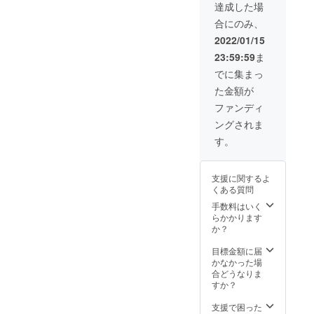
下、イ
由投稿
ム・
達成した場
ニシャ
権の付
パート
合にのみ、
ル及び
与 →
ナー
ニック
権利履
様」と
2022/01/15
ネーム
行期
して、
23:59:59
ま
可） ※
間：リ
学校
住所及
リース
名・会
でに集まっ
び連絡
日より1
社名を
た金額が
先も記
年間
掲載さ
載する
※ 備考
せてい
ファンディ
場合
欄に
ただき
ングされま
は、当
て、学
ます。
該情報
校名又
・貴
す。
の記入
は会社
社・貴
もよろ
名等の
校に関
しくお
記入を
するイ
支援に関するよ
願い致
よろし
ベント
くある質問
しま
くお願
（説明
す。 ※
い致し
会、ガ
手数料はいく
権利履
ます。
イダン
らかかります
行期間
（名
スな
か？
終了
前：20
ど）動
後、同
文字以
画の自
目標金額に届
サービ
下、イ
由投稿
かなかった場
スを利
ニシャ
権の付
合どうなりま
用する
ル及び
与 →
すか？
には料
ニック
権利履
金が発
ネーム
行期
支援で困った