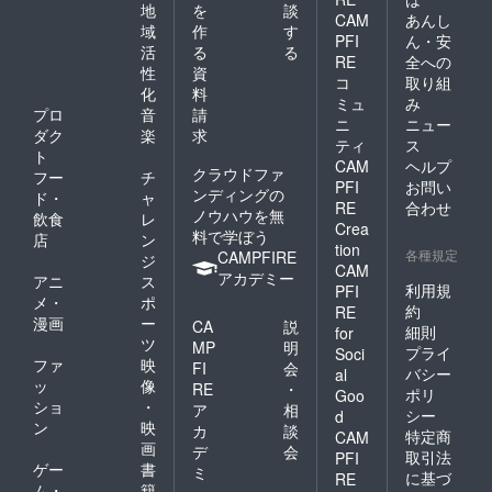
地
を
談
CAM
あんし
域
作
す
PFI
ん・安
活
る
る
RE
全への
性
資
コ
取り組
化
料
ミュ
み
プロ
音
請
ニ
ニュー
ダク
楽
求
ティ
ス
ト
CAM
ヘルプ
クラウドファ
フー
チ
PFI
お問い
ンディングの
ド・
ャ
RE
合わせ
ノウハウを無
飲食
レ
Crea
料で学ぼう
店
ン
tion
各種規定
CAMPFIRE
ジ
CAM
アカデミー
アニ
ス
利用規
PFI
メ・
ポ
約
RE
漫画
ー
CA
説
細則
for
ツ
MP
明
プライ
Soci
ファ
映
FI
会
バシー
al
ッ
像
RE
・
ポリ
Goo
ショ
・
ア
相
シー
d
ン
映
カ
談
特定商
CAM
画
デ
会
取引法
PFI
ゲー
書
ミ
に基づ
RE
ム・
籍