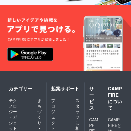
カテゴリー
起案サポート
サ
CAMP
ー
FIRE
テク
ま
プ
ス
ビ
につい
ノロ
ち
ロ
タ
ス
て
ジー
づ
ジ
ッ
・ガ
く
ェ
フ
CAM
CAMP
ジェ
り
ク
に
PFI
FIREと
ット
・
ト
相
RE
は