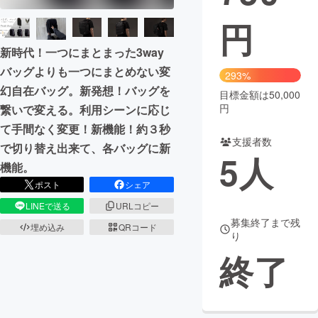
円
まちづくり・地域活性化
新時代！一つにまとまった3way
CAMPFIRE for Social Good
CAMPFIRE Creation
バッグよりも一つにまとめない変
293%
幻自在バッグ。新発想！バッグを
CAMPFIREふるさと納税
machi-ya
コミュニティ
目標金額は50,000
円
繋いで変える。利用シーンに応じ
て手間なく変更！新機能！約３秒
支援者数
で切り替え出来て、各バッグに新
5
人
機能。
ポスト
シェア
LINEで送る
URLコピー
募集終了まで残
埋め込み
QRコード
り
終了