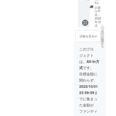
BASIC
5人
をメインに
GYM
お届
ワクワクし
TRAVE
け予
L 全
定：
た商品を常
セット
2022
に探してお
年12
定価
こ
月
53,000
ります。
の
リ
円 →
タ
ー
29,150
ン
詳細を見る
を
海外には日
円
選
択
（税・
す
本ではまだ
る
送料
このプロ
見ぬ良い物
込） 配
ジェクト
が沢山あ
送時
期：
は、
All-In方
り、そんな
2022年
商品を日本
式
です。
12月初
旬予定
の皆さんに
目標金額に
（プロ
味わって頂
関わらず、
ジェク
きたいと言
ト終了
2022/10/31
次第）
う思いから
23:59:59
ま
【内
海外商品を
容】
でに集まっ
積極的に日
■CORE
た金額が
× 1個
本に輸入し
■BASIC
ファンディ
ておりま
× 1個