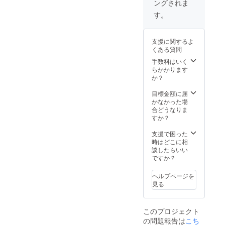
ングされま
■GYM ×
す。
1個
す。
■TRAV
是非、ご支
EL× 1個
【送料
援頂ければ
支援に関するよ
につい
有り難いで
くある質問
て】 商
す。
品代金
手数料はいく
には、
らかかります
ご自宅
か？
までの
送料も
目標金額に届
含まれ
かなかった場
ており
合どうなりま
ます。
すか？
【その
他注意
支援で困った
事項】
時はどこに相
※皆様の
談したらいい
ご支援
ですか？
により
量産効
ヘルプページを
率が向
見る
上した
場合、
正規販
このプロジェクト
売価格
の問題報告は
こち
が販売