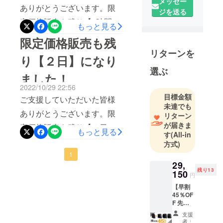
メッセー
ります。
ありがとうございます。限
ジを送る
２年前に海
定価格販売も残り【5時間】
外へ初めて
もっと見る
行って色々
になりました！限定販売も
限定価格販売も残
と触れるも
もう少しで終了します！ま
リターンを
のに目新し
り【２日】になり
だご購入されていない方は
さを感じま
選ぶ
ました！
お急ぎ下さい^ ^
した。
2022/10/29 22:56
目標金額
ご支援していただいた皆様
それから自
未達でも
分の中で変
ありがとうございます。限
リターン
化が起き海
が届きま
定価格販売も残り【２日】
もっと見る
外の展示会
す
(All-in
になりました！限定販売も
方式)
やクラウド
もう少しで終了します！ま
1
ファンディ
29,
ングなどを
だご購入されていない方は
残り13
150
円
回ってイノ
お急ぎ下さい^ ^
【早割
ベーティブ
45％OF
な商品や伝
F 先着
統のある職
18名】
支援
CORE
人製品など
者：