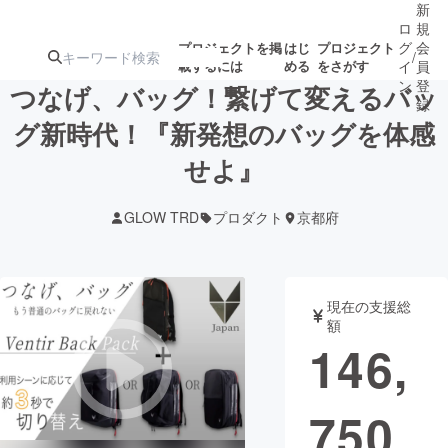
新
ロ
規
グ
会
プロジェクトを掲
はじ
プロジェクト
/
載するには
める
をさがす
イ
員
ン
登
つなげ、バッグ！繋げて変えるバッ
録
グ新時代！『新発想のバッグを体感
せよ』
人気のプロ
注目のリ
注目の新着プロ
募集終了が近いプ
もうすぐ公開
ジェクト
ターン
ジェクト
ロジェクト
されます
GLOW TRD
プロダクト
京都府
アート・写真
音楽
現在の支援総
テクノロジー・ガジェット
ゲーム・サ
額
146,
映像・映画
書籍・雑誌
750
ビジネス・起業
チャレンジ