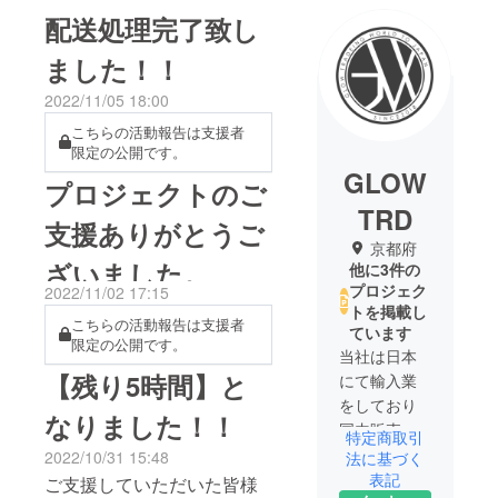
配送処理完了致し
ました！！
2022/11/05 18:00
こちらの活動報告は支援者
限定の公開です。
GLOW
プロジェクトのご
TRD
支援ありがとうご
京都府
ざいました。
他に3件の
プロジェク
2022/11/02 17:15
トを掲載し
こちらの活動報告は支援者
ています
限定の公開です。
当社は日本
【残り5時間】と
にて輸入業
をしており
なりました！！
国内販売、
特定商取引
海外輸入事
2022/10/31 15:48
法に基づく
業をしてお
表記
ご支援していただいた皆様