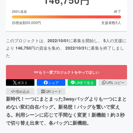
146,750
円
終了
293
%達成
目標金額
50,000
円
支援者数
5
人
このプロジェクトは、
2022/10/01
に募集を開始し、
5
人の支援に
より
146,750
円の資金を集め、
2022/10/31
に募集を終了しまし
た
もう一度プロジェクトをやってほしい
ポスト
シェア
LINEで送る
URLコピー
埋め込み
QRコード
新時代！一つにまとまった3wayバッグよりも一つにまと
めない変幻自在バッグ。新発想！バッグを繋いで変え
る。利用シーンに応じて手間なく変更！新機能！約３秒
で切り替え出来て、各バッグに新機能。