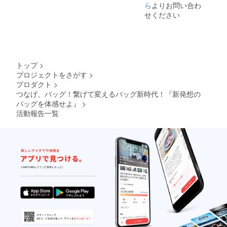
予定価
ら
よりお問い合わ
格より
せください
下がる
可能性
もござ
いま
す。 ※
デザイ
トップ
>
ン・仕
プロジェクトをさがす
>
様は変
プロダクト
>
更にな
る可能
つなげ、バッグ！繋げて変えるバッグ新時代！『新発想の
性もご
バッグを体感せよ』
>
ざいま
活動報告一覧
す。予
めご了
承くだ
さい。
※使用感
に関す
る返
品・交
換は出
来ませ
ん。