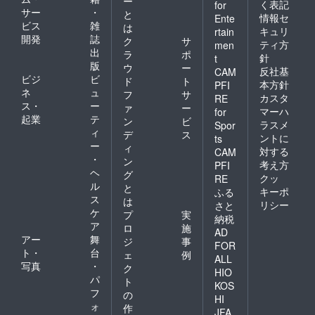
ー
く表記
for
サー
・
と
情報セ
Ente
ビス
雑
は
キュリ
rtain
開発
誌
ク
サ
ティ方
men
出
ラ
ポ
針
t
版
ウ
ー
反社基
CAM
ビジ
ビ
ド
ト
本方針
PFI
ネ
ュ
フ
サ
カスタ
RE
ス・
ー
ァ
ー
マーハ
for
起業
テ
ン
ビ
ラスメ
Spor
ィ
デ
ス
ントに
ts
ー
ィ
対する
CAM
・
ン
考え方
PFI
ヘ
グ
クッ
RE
ル
と
キーポ
ふる
ス
は
リシー
さと
ケ
プ
実
納税
ア
ロ
施
AD
アー
舞
ジ
事
FOR
ト・
台
ェ
例
ALL
写真
・
ク
HIO
パ
ト
KOS
フ
の
HI
ォ
作
JFA