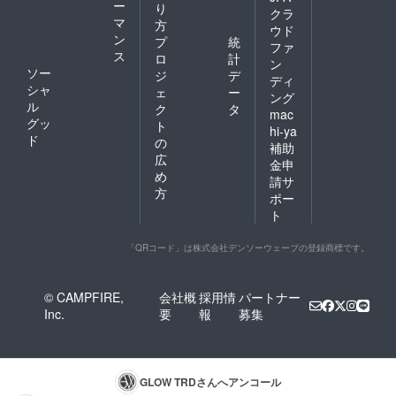
ー
り
クラ
マ
方
ウド
ン
プ
統
ファ
ス
ロ
計
ン
ソー
ジ
デ
ディ
シャ
ェ
ー
ング
ル
ク
タ
mac
グッ
ト
hi-ya
ド
の
補助
広
金申
め
請サ
方
ポー
ト
「QRコード」は株式会社デンソーウェーブの登録商標です。
© CAMPFIRE,
会社概
採用情
パートナー
Inc.
要
報
募集
GLOW TRD
さんへアンコール