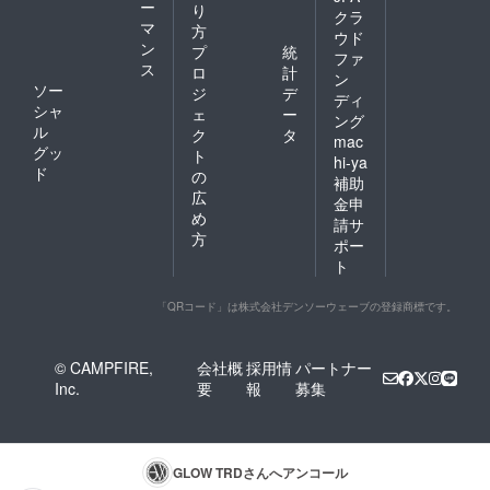
ー
り
クラ
マ
方
ウド
ン
プ
統
ファ
ス
ロ
計
ン
ソー
ジ
デ
ディ
シャ
ェ
ー
ング
ル
ク
タ
mac
グッ
ト
hi-ya
ド
の
補助
広
金申
め
請サ
方
ポー
ト
「QRコード」は株式会社デンソーウェーブの登録商標です。
© CAMPFIRE,
会社概
採用情
パートナー
Inc.
要
報
募集
GLOW TRD
さんへアンコール