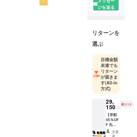
メッセー
ります。
1
ジを送る
２年前に海
外へ初めて
行って色々
と触れるも
リターンを
のに目新し
さを感じま
選ぶ
した。
目標金額
それから自
未達でも
分の中で変
リターン
化が起き海
が届きま
外の展示会
す
(All-in
方式)
やクラウド
ファンディ
29,
ングなどを
残り13
150
円
回ってイノ
【早割
ベーティブ
45％OF
な商品や伝
F 先着
統のある職
18名】
支援
CORE
人製品など
者：