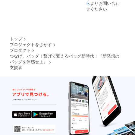
予定価
ら
よりお問い合わ
格より
せください
下がる
可能性
もござ
いま
す。 ※
デザイ
トップ
>
ン・仕
プロジェクトをさがす
>
様は変
プロダクト
>
更にな
る可能
つなげ、バッグ！繋げて変えるバッグ新時代！『新発想の
性もご
バッグを体感せよ』
>
ざいま
支援者
す。予
めご了
承くだ
さい。
※使用感
に関す
る返
品・交
換は出
来ませ
ん。