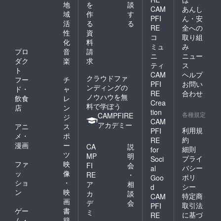
地
を
談
CAM
あんし
域
作
す
PFI
ん・安
活
る
る
RE
全への
性
資
コ
取り組
化
料
ミュ
み
プロ
音
請
ニ
ニュー
ダク
楽
求
ティ
ス
ト
CAM
ヘルプ
クラウドファ
フー
チ
PFI
お問い
ンディングの
ド・
ャ
RE
合わせ
ノウハウを無
飲食
レ
Crea
料で学ぼう
店
ン
tion
各種規定
CAMPFIRE
ジ
CAM
アカデミー
アニ
ス
利用規
PFI
メ・
ポ
約
RE
漫画
ー
CA
説
細則
for
ツ
MP
明
プライ
Soci
ファ
映
FI
会
バシー
al
ッ
像
RE
・
ポリ
Goo
ショ
・
ア
相
シー
d
ン
映
カ
談
特定商
CAM
画
デ
会
取引法
PFI
ゲー
書
ミ
に基づ
RE
ム・
籍