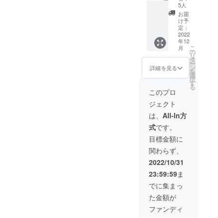
BASIC
5人
をメインに
GYM
お届
ワクワクし
TRAVE
け予
L 全
定：
た商品を常
セット
2022
に探してお
年12
定価
こ
月
53,000
ります。
の
リ
円 →
タ
ー
29,150
ン
詳細を見る
を
海外には日
円
選
択
（税・
す
本ではまだ
る
送料
このプロ
見ぬ良い物
込） 配
ジェクト
が沢山あ
送時
期：
は、
All-In方
り、そんな
2022年
商品を日本
式
です。
12月初
旬予定
の皆さんに
目標金額に
（プロ
味わって頂
関わらず、
ジェク
きたいと言
ト終了
2022/10/31
次第）
う思いから
23:59:59
ま
【内
海外商品を
容】
でに集まっ
積極的に日
■CORE
た金額が
× 1個
本に輸入し
■BASIC
ファンディ
ておりま
× 1個