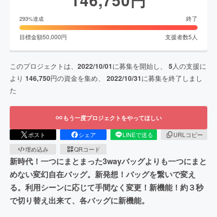
146,750
円
終了
293
%達成
目標金額
50,000
円
支援者数
5
人
このプロジェクトは、
2022/10/01
に募集を開始し、
5
人の支援に
より
146,750
円の資金を集め、
2022/10/31
に募集を終了しまし
た
もう一度プロジェクトをやってほしい
ポスト
シェア
LINEで送る
URLコピー
埋め込み
QRコード
新時代！一つにまとまった3wayバッグよりも一つにまと
めない変幻自在バッグ。新発想！バッグを繋いで変え
る。利用シーンに応じて手間なく変更！新機能！約３秒
で切り替え出来て、各バッグに新機能。