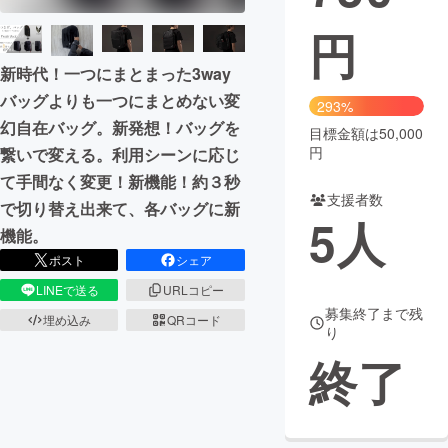
円
まちづくり・地域活性化
新時代！一つにまとまった3way
CAMPFIRE for Social Good
CAMPFIRE Creation
バッグよりも一つにまとめない変
293%
幻自在バッグ。新発想！バッグを
CAMPFIREふるさと納税
machi-ya
コミュニティ
目標金額は50,000
円
繋いで変える。利用シーンに応じ
て手間なく変更！新機能！約３秒
支援者数
で切り替え出来て、各バッグに新
5
人
機能。
ポスト
シェア
LINEで送る
URLコピー
募集終了まで残
埋め込み
QRコード
り
終了