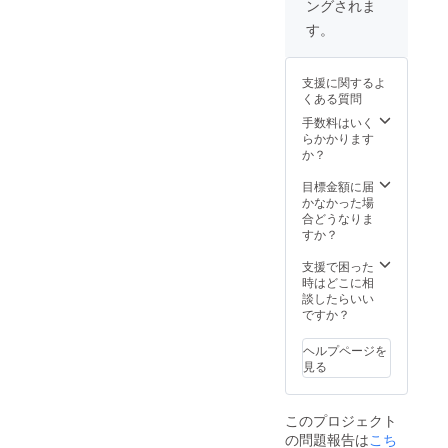
ングされま
■GYM ×
す。
1個
す。
■TRAV
是非、ご支
EL× 1個
【送料
援頂ければ
支援に関するよ
につい
有り難いで
くある質問
て】 商
す。
品代金
手数料はいく
には、
らかかります
ご自宅
か？
までの
送料も
目標金額に届
含まれ
かなかった場
ており
合どうなりま
ます。
すか？
【その
他注意
支援で困った
事項】
時はどこに相
※皆様の
談したらいい
ご支援
ですか？
により
量産効
ヘルプページを
率が向
見る
上した
場合、
正規販
このプロジェクト
売価格
の問題報告は
こち
が販売