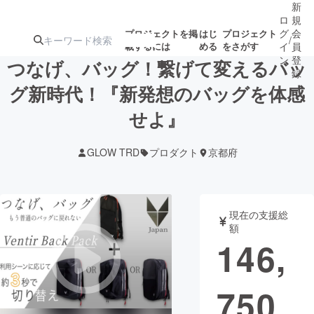
新
ロ
規
グ
会
プロジェクトを掲
はじ
プロジェクト
/
載するには
める
をさがす
イ
員
ン
登
つなげ、バッグ！繋げて変えるバッ
録
グ新時代！『新発想のバッグを体感
せよ』
人気のプロ
注目のリ
注目の新着プロ
募集終了が近いプ
もうすぐ公開
ジェクト
ターン
ジェクト
ロジェクト
されます
GLOW TRD
プロダクト
京都府
アート・写真
音楽
現在の支援総
テクノロジー・ガジェット
ゲーム・サ
額
146,
映像・映画
書籍・雑誌
750
ビジネス・起業
チャレンジ