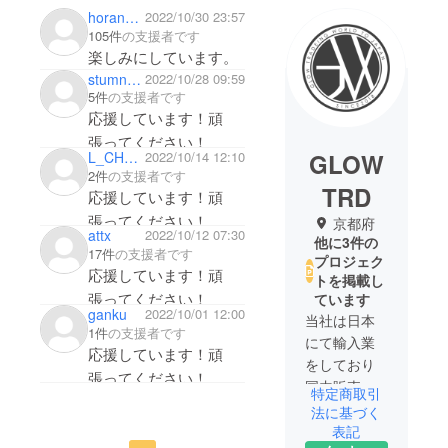
horanosora
2022/10/30 23:57
105件
の支援者です
楽しみにしています。
stumnb27
2022/10/28 09:59
5件
の支援者です
応援しています！頑
張ってください！
GLOW
L_CHC_HOU_16019
2022/10/14 12:10
2件
の支援者です
TRD
応援しています！頑
張ってください！
京都府
attx
2022/10/12 07:30
他に3件の
17件
の支援者です
プロジェク
応援しています！頑
トを掲載し
張ってください！
ています
ganku
2022/10/01 12:00
当社は日本
1件
の支援者です
にて輸入業
応援しています！頑
をしており
張ってください！
国内販売、
特定商取引
海外輸入事
法に基づく
業をしてお
表記