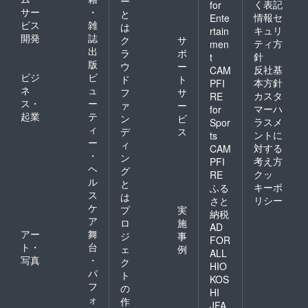
ー
く表記
for
サー
・
と
情報セ
Ente
ビス
雑
は
キュリ
rtain
開発
誌
ク
サ
ティ方
men
出
ラ
ポ
針
t
版
ウ
ー
反社基
CAM
ビジ
ビ
ド
ト
本方針
PFI
ネ
ュ
フ
サ
カスタ
RE
ス・
ー
ァ
ー
マーハ
for
起業
テ
ン
ビ
ラスメ
Spor
ィ
デ
ス
ントに
ts
ー
ィ
対する
CAM
・
ン
考え方
PFI
ヘ
グ
クッ
RE
ル
と
キーポ
ふる
ス
は
リシー
さと
ケ
プ
実
納税
ア
ロ
施
AD
アー
舞
ジ
事
FOR
ト・
台
ェ
例
ALL
写真
・
ク
HIO
パ
ト
KOS
フ
の
HI
ォ
作
JFA