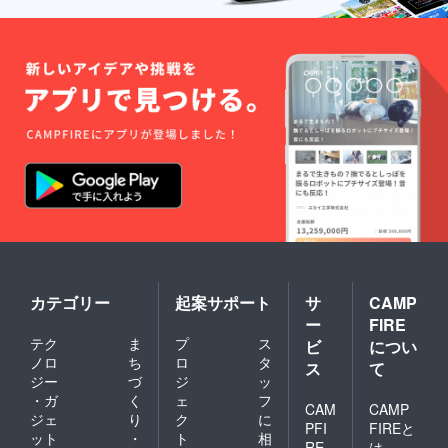
カテゴリー
起案サポート
サ
CAMP
ー
FIRE
テク
ま
プ
ス
ビ
につい
ノロ
ち
ロ
タ
ス
て
ジー
づ
ジ
ッ
・ガ
く
ェ
フ
CAM
CAMP
ジェ
り
ク
に
PFI
FIREと
ット
・
ト
相
RE
は