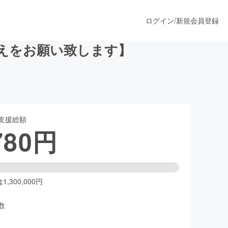
ログイン
/
新規会員登録
添えをお願い致します】
うすぐ公開されます
支援総額
プロダクト
780
円
ファッション
スポーツ
,300,000円
数
ア
ソーシャルグッド
人