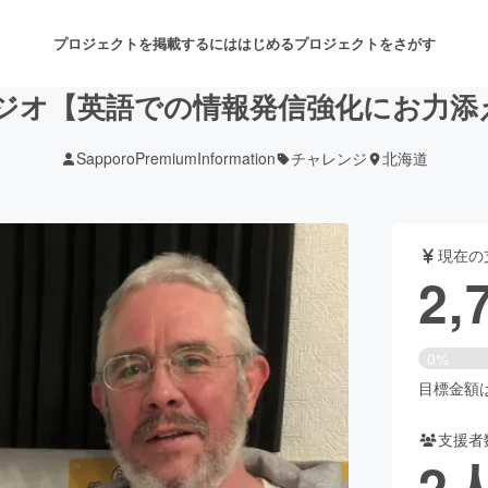
プロジェクトを掲載するには
はじめる
プロジェクトをさがす
村ラジオ【英語での情報発信強化にお力
SapporoPremiumInformation
チャレンジ
北海道
注目のリターン
注目の新着プロジェクト
募集終了が近いプロジェクト
も
現在の
音楽
舞台・パフォーマンス
2,
ゲーム・サービス開発
フード・飲食店
0%
書籍・雑誌出版
アニメ・漫画
目標金額は1
支援者
チャレンジ
ビューティー・ヘルスケ
2