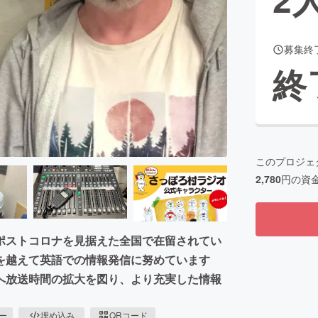
募集終
CAMPFIRE for Social Good
CAMPFIRE Creation
終
CAMPFIREふるさと納税
machi-ya
コミュニティ
このプロジェ
2,780
円の資
ポストコロナを見据えた全国で在留されてい
を越えて英語での情報発信に努めています
へ放送時間の拡大を図り、より充実した情報
ピー
埋め込み
QRコード