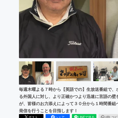
まちづくり・地域活性化
毎週木曜よる７時から【英語での】生放送番組で、
る外国人に対し、より正確かつより迅速に言語の壁
が、皆様のお力添えによって３０分から１時間番組
発信を行うことを目指します！
ポスト
シェア
LINEで送る
URLコ