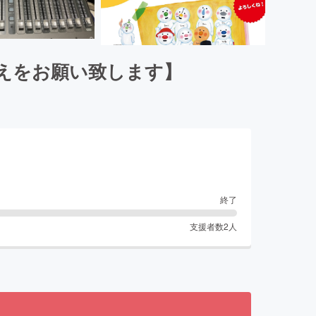
添えをお願い致します】
終了
支援者数
2
人