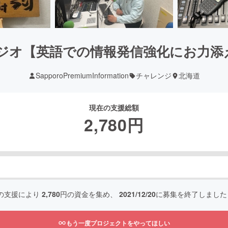
村ラジオ【英語での情報発信強化にお力
SapporoPremiumInformation
チャレンジ
北海道
現在の支援総額
2,780
円
の支援により
2,780
円の資金を集め、
2021/12/20
に募集を終了しました
もう一度プロジェクトをやってほしい