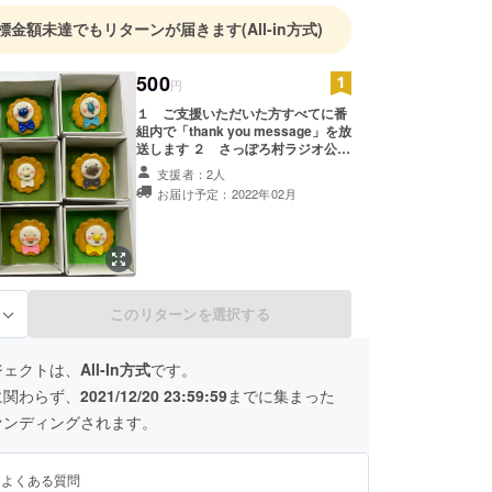
標金額未達でもリターンが届きます
(All-in方式)
500
円
１ ご支援いただいた方すべてに番
組内で「thank you message」を放
送します ２ さっぽろ村ラジオ公式
ホームページにお名前を掲載させて
支援者：2人
いただきます ３ さっぽろ村ラジオ
お届け予定：2022年02月
キャラクターグッズ A ピン
バッチ B 木製クリップ どれか
一つを差し上げます Aのピンバッジ
については１個 Bの木製クリップ
については１セット（５個） な
お、大変申し訳ありませんが発送は
日本国内に限定させて いただき
このリターンを選択する
る
ます。 （ご支援時に必ず備考欄に
ご希望の商品名をご記入ください）
-------------------------------------------------
ジェクトは、
All-In方式
です。
-------------------------------------------------
-------------- 1 We will broadcast
に関わらず、
2021/12/20 23:59:59
までに集まった
"thank you message" in the
ァンディングされます。
program to all those who have
supported us. 2 Your name will be
posted on the official website of
るよくある質問
Sapporo Village Radio. 3