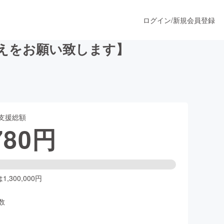
ログイン
/
新規会員登録
添えをお願い致します】
うすぐ公開されます
支援総額
プロダクト
780
円
ファッション
スポーツ
,300,000円
数
ア
ソーシャルグッド
人