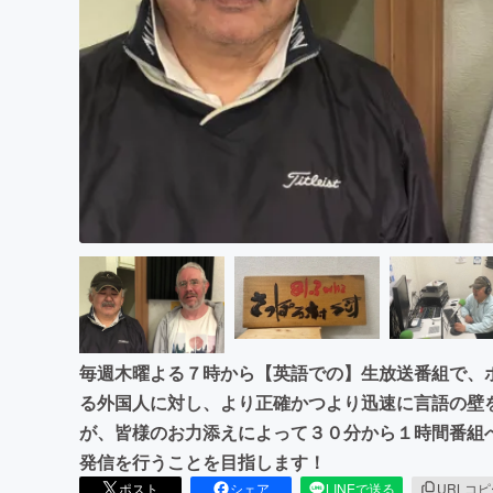
まちづくり・地域活性化
毎週木曜よる７時から【英語での】生放送番組で、
る外国人に対し、より正確かつより迅速に言語の壁
が、皆様のお力添えによって３０分から１時間番組
発信を行うことを目指します！
ポスト
シェア
LINEで送る
URLコ