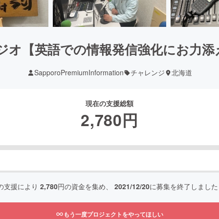
村ラジオ【英語での情報発信強化にお力
SapporoPremiumInformation
チャレンジ
北海道
現在の支援総額
2,780
円
の支援により
2,780
円の資金を集め、
2021/12/20
に募集を終了しました
もう一度プロジェクトをやってほしい