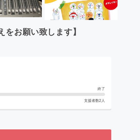
添えをお願い致します】
終了
支援者数
2
人