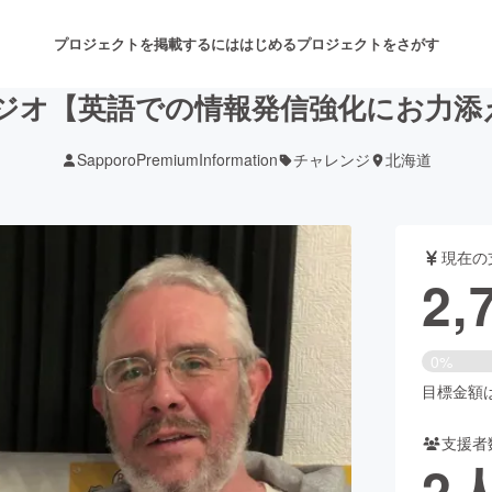
プロジェクトを掲載するには
はじめる
プロジェクトをさがす
村ラジオ【英語での情報発信強化にお力
SapporoPremiumInformation
チャレンジ
北海道
注目のリターン
注目の新着プロジェクト
募集終了が近いプロジェクト
も
現在の
音楽
舞台・パフォーマンス
2,
ゲーム・サービス開発
フード・飲食店
0%
書籍・雑誌出版
アニメ・漫画
目標金額は1
支援者
チャレンジ
ビューティー・ヘルスケ
2