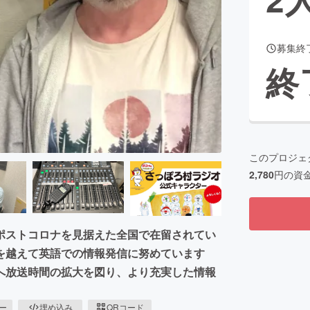
募集終
CAMPFIRE for Social Good
CAMPFIRE Creation
終
CAMPFIREふるさと納税
machi-ya
コミュニティ
このプロジェ
2,780
円の資
ポストコロナを見据えた全国で在留されてい
を越えて英語での情報発信に努めています
へ放送時間の拡大を図り、より充実した情報
ピー
埋め込み
QRコード