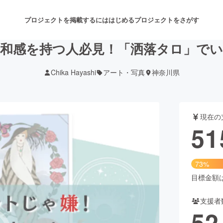
プロジェクトを掲載するには
はじめる
プロジェクトをさがす
和感を持つ人必見！「洒落タロ」で
Chika Hayashi
アート・写真
神奈川県
注目のリターン
注目の新着プロジェクト
募集終了が近いプロジェクト
も
現在の
音楽
舞台・パフォーマンス
51
ゲーム・サービス開発
フード・飲食店
73%
書籍・雑誌出版
アニメ・漫画
目標金額は7
支援者
チャレンジ
ビューティー・ヘルスケ
52