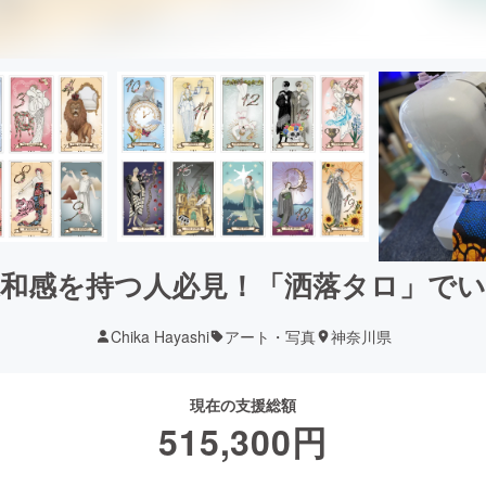
和感を持つ人必見！「洒落タロ」で
Chika Hayashi
アート・写真
神奈川県
現在の支援総額
515,300
円