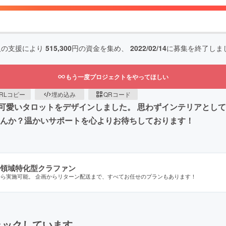
人の支援により
515,300
円の資金を集め、
2022/02/14
に募集を終了しま
もう一度プロジェクトをやってほしい
RLコピー
埋め込み
QRコード
可愛いタロットをデザインしました。 思わずインテリアとし
せんか？温かいサポートを心よりお待ちしております！
領域特化型クラファン
から実施可能。 企画からリターン配送まで、すべてお任せのプランもあります！
ェックしています