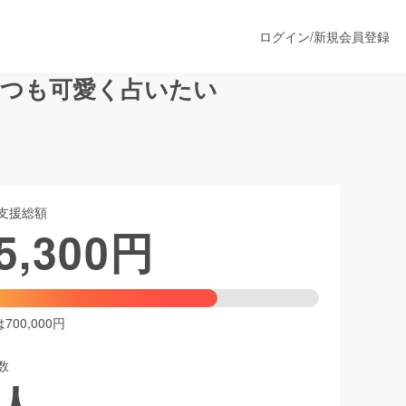
ログイン
/
新規会員登録
いつも可愛く占いたい
うすぐ公開されます
支援総額
プロダクト
5,300
円
ファッション
スポーツ
00,000円
数
ア
ソーシャルグッド
人