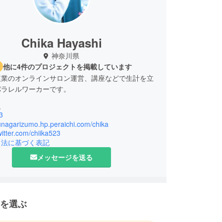
Chika Hayashi
神奈川県
他に4件のプロジェクトを掲載しています
複業のオンラインサロン運営、講座などで生計を立
パラレルワーカーです。
績＞
3
9月 深夜に発見！新Ｓｈｏｃｋ感～一度おためしく
tunagarizumo.hp.peraichi.com/chika
twitter.com/chiika523
引法に基づく表記
12月 日経ウーマン掲載
12月 マツコ会議
メッセージを送る
 AbemaPrime
0月 NEWSな2人
績＞
を選ぶ
ット占いにて約4000件
ンラインやBASE、個人セッションにて累計販売