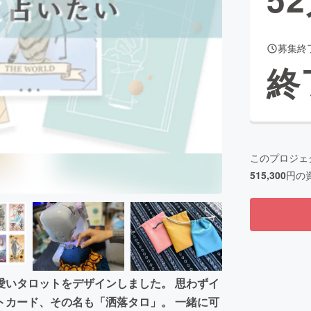
募集終
CAMPFIRE for Social Good
CAMPFIRE Creation
終
CAMPFIREふるさと納税
machi-ya
コミュニティ
このプロジェ
515,300
円の
愛いタロットをデザインしました。 思わずイ
トカード、その名も「洒落タロ」。 一緒に可