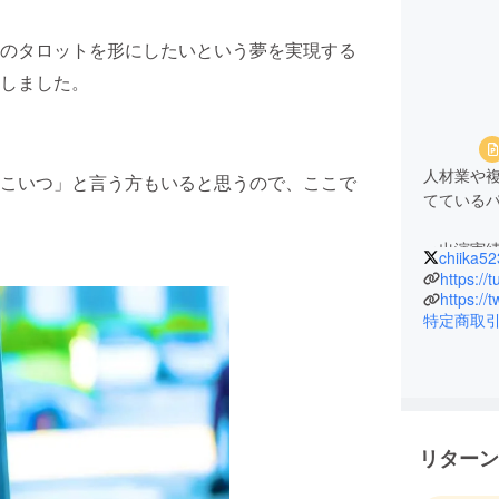
のタロットを形にしたいという夢を実現する
しました。
人材業や
こいつ」と言う方もいると思うので、ここで
てている
＜出演実
chiika52
2018年
https://
ださい～
https://
特定商取
2018年
2019年
2020年3月
2020年1
＜販売実
リターン
LINEチャ
その他、オ