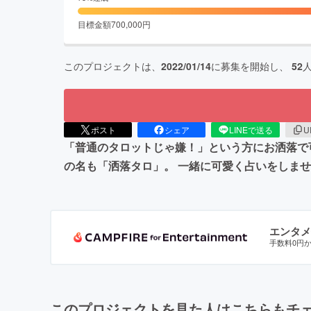
目標金額
700,000
円
このプロジェクトは、
2022/01/14
に募集を開始し、
52
ポスト
シェア
LINEで送る
U
「普通のタロットじゃ嫌！」という方にお洒落で
の名も「洒落タロ」。 一緒に可愛く占いをしま
エンタメ
手数料0円
このプロジェクトを見た人はこちらもチ