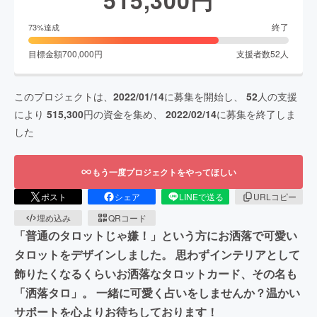
515,300
円
終了
73
%達成
目標金額
700,000
円
支援者数
52
人
このプロジェクトは、
2022/01/14
に募集を開始し、
52
人の支援
により
515,300
円の資金を集め、
2022/02/14
に募集を終了しま
した
もう一度プロジェクトをやってほしい
ポスト
シェア
LINEで送る
URLコピー
埋め込み
QRコード
「普通のタロットじゃ嫌！」という方にお洒落で可愛い
タロットをデザインしました。 思わずインテリアとして
飾りたくなるくらいお洒落なタロットカード、その名も
「洒落タロ」。 一緒に可愛く占いをしませんか？温かい
サポートを心よりお待ちしております！