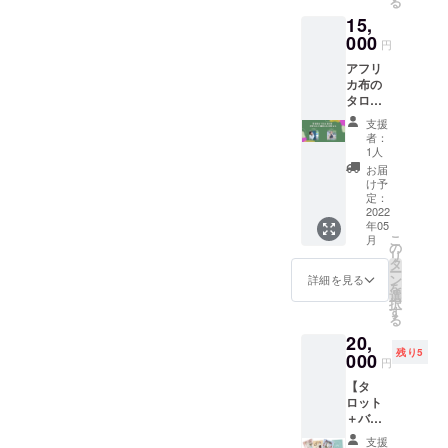
る
シュに
してお
15,
て製作
りま
したタ
000
す。
円
ロット
アフリ
ケース
カ布の
のコー
タロッ
ス （ご
トケー
希望の
支援
スを製
色をお
者：
作して
伝えく
1人
くれた
ださ
お届
ALISA
い） ※
け予
さんと
タロッ
定：
のコラ
2022
ト＋
年05
ボイベ
ケース
こ
月
ント@
＋送料
の
リ
大阪の
と配送
タ
ー
チケッ
手数料
ン
詳細を見る
を
トとタ
込 ※
選
択
ロット
メッ
す
る
がセッ
セージ
20,
トの
にてお
残り5
コース
000
一人ず
円
です。
つお礼
【タ
ALISA
もお送
ロット
さんの
りしま
＋バン
ヨガ教
す！！
グラ
室＋お
支援