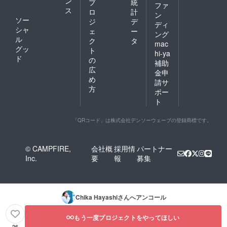
ン
プ
統
ファ
ス
ロ
計
ン
ソー
ジ
デ
ディ
シャ
ェ
ー
ング
ル
ク
タ
mac
グッ
ト
hi-ya
ド
の
補助
広
金申
め
請サ
方
ポー
ト
「QRコード」は株式会社デンソーウェーブの登録商標です。
© CAMPFIRE,
会社概
採用情
パートナー
Inc.
要
報
募集
Chika Hayashi
さんへアンコール
もう一度プロジェクトをやってほしい
26