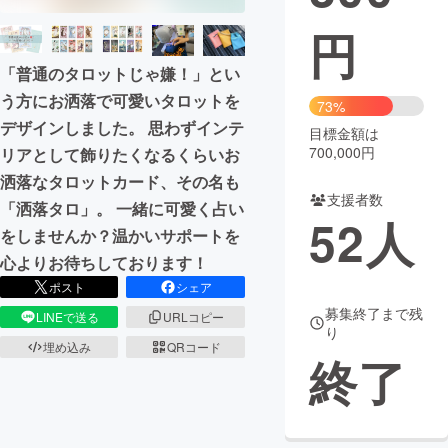
円
まちづくり・地域活性化
「普通のタロットじゃ嫌！」とい
CAMPFIRE for Social Good
CAMPFIRE Creation
う方にお洒落で可愛いタロットを
73%
デザインしました。 思わずインテ
CAMPFIREふるさと納税
machi-ya
コミュニティ
目標金額は
700,000円
リアとして飾りたくなるくらいお
洒落なタロットカード、その名も
支援者数
「洒落タロ」。 一緒に可愛く占い
52
人
をしませんか？温かいサポートを
心よりお待ちしております！
ポスト
シェア
募集終了まで残
LINEで送る
URLコピー
り
埋め込み
QRコード
終了