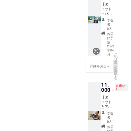
※ケース
いてい
【タ
にて相
は、ご
ただけ
ロット
談も可
希望の
では
＋バン
能なの
色をお
「楽し
グラ
で、自
伝えく
支援
くな
ディッ
分だけ
ださい
者：
い！」
シュの
の「複
※タロッ
0人
そんな
ケース
業」が
ト＋
お届
アナタ
＋1年間
手に入
ケース
け予
にぴっ
いつで
れられ
定：
＋送料
たりの
もオン
2022
ます。
と配送
年04
コー
ライン
これを
手数料
こ
月
ス！ 1
タロッ
機に、
の
込＋講
リ
年間複
ト占い
いろん
タ
座 ※
ー
業「収
します
な国や
ン
メッ
詳細を見る
を
益化」
コース
日本の
選
セージ
択
のお手
（チャ
地域で
す
にてお
る
伝いを
ットor
ワー
一人ず
11,
しま
電話）
ケー
つお礼
在庫な
す！ 毎
】 現在
000
ション
し
もお送
円
週1on1
タロッ
も可能
りしま
【タ
にて相
ト占い
になる
す！！
ロット
談も可
は休止
働き方
とアフ
能なの
中です
が手に
リカ布
で、自
が、特
入れら
支援
ケー
分だけ
別に林
れるか
者：
ス】 タ
の「複
知佳が
も？！
9人
ロット
業」が
タロッ
※ケース
お届
＋あり
手に入
トや他
は、ご
け予