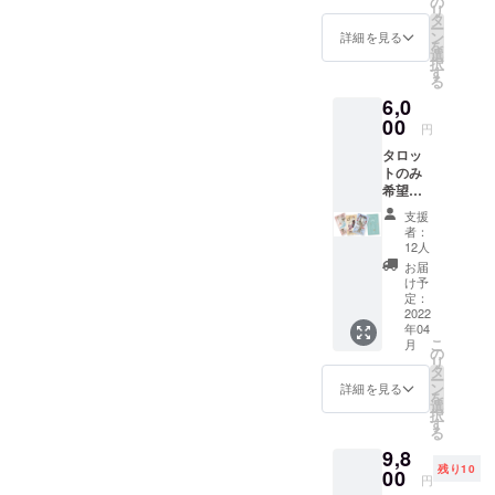
の
リ
から！
タ
ー
ピン
ン
詳細を見る
を
ク、黄
選
択
色、ブ
す
る
ルーの3
6,0
色展開
です
00
円
（ご希
タロッ
望の色
トのみ
をお伝
希望の
えくだ
方はこ
さい）
支援
ちらか
またタ
者：
ら！ デ
ロット
12人
ザイ
を入れ
お届
ナーの
るだけ
け予
カマチ
ではな
定：
エリカ
2022
く、
年04
さんが
ポーチ
こ
月
デザイ
として
の
リ
ンした
も利用
タ
ー
オリジ
可能で
ン
詳細を見る
を
ナルタ
す。 ＜
選
択
ロット
大きさ
す
る
です。
＞ 横
9,8
飾るこ
14cm
残り10
とも可
00
縦19cm
円
能なの
※ケース