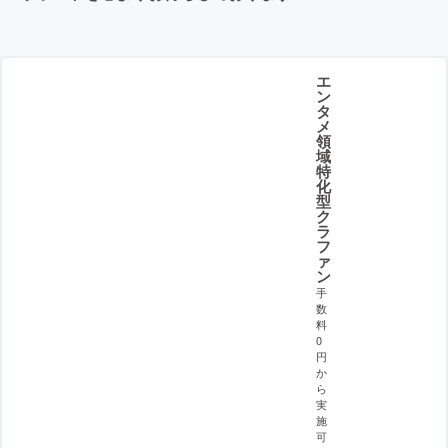
エ
ン
タ
メ
領
域
特
化
型
ク
ラ
フ
ァ
ン
手
数
料
0
円
か
ら
実
施
可