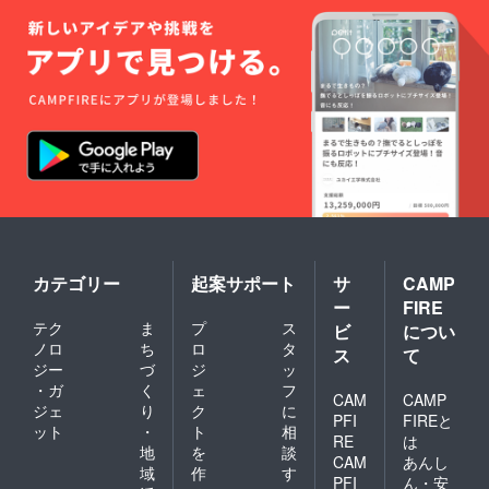
カテゴリー
起案サポート
サ
CAMP
ー
FIRE
テク
ま
プ
ス
ビ
につい
ノロ
ち
ロ
タ
ス
て
ジー
づ
ジ
ッ
・ガ
く
ェ
フ
CAM
CAMP
ジェ
り
ク
に
PFI
FIREと
ット
・
ト
相
RE
は
地
を
談
CAM
あんし
域
作
す
PFI
ん・安