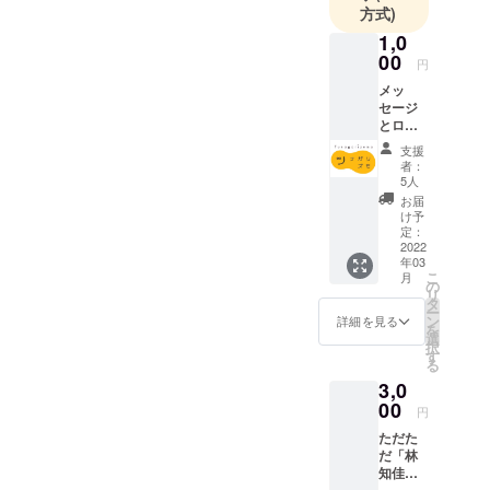
方式)
載
1,0
2019年12
00
円
月 マツコ
メッ
会議
セージ
2020年3月
とロゴ
ステッ
AbemaPrime
支援
カーを
者：
2020年10月
ご自宅
5人
NEWSな2人
までお
お届
届けい
け予
たしま
定：
＜販売実績
す！ タ
2022
年03
＞
ロット
こ
月
もケー
の
LINEチャッ
リ
スもい
タ
ト占いにて
ー
らない
ン
詳細を見る
を
けど
約4000件
選
択
「応
す
その他、オ
る
援」し
ンラインや
3,0
たい人
向け！
00
BASE、個人
円
セッション
ただた
だ「林
にて累計販
知佳」
売約20000件
を応援