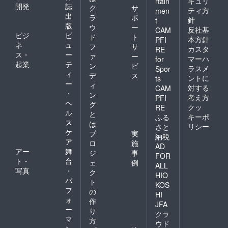
キュリ
rtain
開発
誌
ク
サ
ティ方
men
出
ラ
ポ
針
t
版
ウ
ー
反社基
CAM
ビジ
ビ
ド
ト
本方針
PFI
ネ
ュ
フ
サ
カスタ
RE
ス・
ー
ァ
ー
マーハ
for
起業
テ
ン
ビ
ラスメ
Spor
ィ
デ
ス
ントに
ts
ー
ィ
対する
CAM
・
ン
考え方
PFI
ヘ
グ
クッ
RE
ル
と
キーポ
ふる
ス
は
リシー
さと
ケ
プ
実
納税
ア
ロ
施
AD
アー
舞
ジ
事
FOR
ト・
台
ェ
例
ALL
写真
・
ク
HIO
パ
ト
KOS
フ
の
HI
ォ
作
JFA
ー
り
クラ
マ
方
ウド