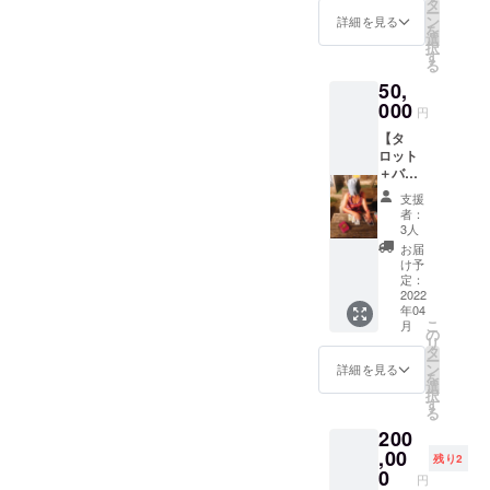
4/10（
タ
ー
化」の
日）13
ン
詳細を見る
を
お手伝
時から
選
択
い半年
15時
す
る
分券】
と、
50,
タロッ
4/20（
トや
000
水）20
円
ケース
時から
【タ
を手元
22時に
ロット
に置い
て開催
＋バン
ていた
いたし
グラ
だけで
ますの
支援
ディッ
は「楽
で、ご
者：
シュで
しくな
希望の
3人
製作し
い！」
日をお
お届
たタ
そんな
伝えく
け予
ロット
アナタ
定：
ださ
ケース
2022
にぴっ
い。 ※
年04
＋複業
たりの
少人数
こ
月
にて
コー
の
にて開
リ
「収益
ス！ 半
タ
催する
ー
化」の
年間複
ン
ため限
詳細を見る
を
お手伝
業「収
選
定4枠ず
択
い1年分
益化」
す
つとさ
る
券】 タ
のお手
せてい
200
ロット
伝いを
ただい
やケー
,00
しま
ており
残り2
スを手
す！ 毎
0
ます。
円
元に置
週1on1