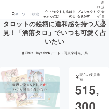
新
ロ
規
グ
会
プロジェクトを掲
はじ
プロジェクト
/
載するには
める
をさがす
イ
員
ン
登
タロットの絵柄に違和感を持つ人必
録
見！「洒落タロ」でいつも可愛く占
いたい
人気のプロ
注目のリ
注目の新着プロ
募集終了が近いプ
もうすぐ公開
ジェクト
ターン
ジェクト
ロジェクト
されます
Chika Hayashi
アート・写真
神奈川県
アート・写真
音楽
現在の支援総
テクノロジー・ガジェット
ゲーム・サ
額
515,
映像・映画
書籍・雑誌
300
ビジネス・起業
チャレンジ