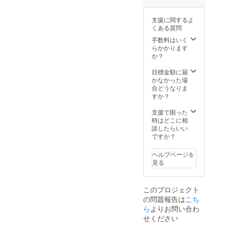
ケース
1on1（
サポー
＋送料
自由参
ト ※
支援に関するよ
と配送
加）、
メッ
くある質問
手数料
勉強会
セージ
込 ※
の参加
手数料はいく
にてお
メッ
など
らかかります
一人ず
セージ
「楽し
か？
つお礼
にてお
んで」
もお送
一人ず
複業ス
目標金額に届
りしま
つお礼
タート
かなかった場
す！！
もお送
が可能
合どうなりま
りしま
です！
すか？
す！！
※タロッ
ト＋
支援で困った
ケース
時はどこに相
＋送料
談したらいい
と配送
ですか？
手数料
込 ※
ヘルプページを
メッ
見る
セージ
にてお
一人ず
このプロジェクト
つお礼
の問題報告は
こち
もお送
ら
よりお問い合わ
りしま
す！！
せください