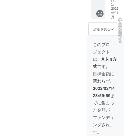
ささん
れられ
の占い
定：
希望の
作成の
2022
ます。
を1年間
色をお
年04
アフリ
これを
毎週オ
伝えく
こ
月
カンタ
機に、
ンライ
の
ださい
リ
ロット
いろん
ン占い
タ
※複業サ
ー
ケース
な国や
をする
ン
ポート
詳細を見る
を
のコー
日本の
コース
選
は、毎
択
ス 事前
地域で
を設け
す
週の
る
にご予
ワー
ました
1on1（
このプロ
約いた
ケー
※ケース
自由参
ジェクト
だいて
ション
は、ご
加）、
いる方
も可能
希望の
勉強会
は、
All-In方
はこち
になる
色をお
の参加
式
です。
らから
働き方
伝えく
など
ご購入
が手に
ださい
「楽し
目標金額に
くださ
入れら
※現在占
んで」
関わらず、
い！ 後
れるか
いの販
複業ス
日、色
も？！
売はし
タート
2022/02/14
味の確
※ケース
ていな
が可能
23:59:59
ま
認な
は、ご
いた
です！
ど、
希望の
め、こ
※タロッ
でに集まっ
メール
色をお
ちらで
ト＋
た金額が
にてご
伝えく
のみ占
ケース
連絡差
ださい
い可
＋送料
ファンディ
し上げ
※複業サ
能！
と配送
ングされま
ます。
ポート
手数料
※タロッ
は、毎
込＋
す。
ト＋
週の
月々の