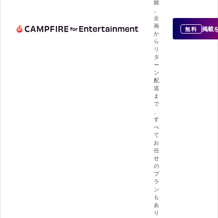
能
。
企
画
掲載
無料
か
ら
リ
タ
ー
ン
配
送
ま
で
、
す
べ
て
お
任
せ
の
プ
ラ
ン
も
あ
り