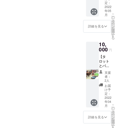
さんと
記事
定：
のコラ
2022
は、こ
年05
ボイベ
んな感
こ
月
ント@
じにな
の
リ
大阪の
ります
タ
ー
チケッ
https://
ン
詳細を見る
を
トで
no-
選
択
す。
uranai-
す
る
ALISA
gypsy.
10,
さんの
work/ar
ヨガ教
000
chives/
円
室＋お
642
【タ
茶を飲
ロット
みなが
とバン
らタ
グラ
ロット
支援
ディッ
講座
者：
シュに
（全部
2人
て製作
で3時間
お届
した革
程度）
け予
のタ
のチ
定：
ロット
2022
ケッ
年04
ケー
ト。 イ
こ
月
ス】 タ
ベント
の
リ
ロット
日は5月
タ
ー
＋バン
28日
ン
詳細を見る
を
グラ
（土）
選
択
ディッ
を予定
す