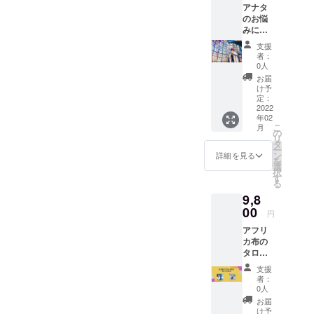
アナタ
で、タ
＋送料
のお悩
ロット
と配送
みにつ
をやら
手数料
いて、
ない人
込 ※
支援
占った
にも！
メッ
者：
結果を
＜大き
セージ
0人
記事に
さ＞ 横
にてお
お届
しま
14cm
一人ず
け予
す！ 取
縦19cm
定：
つお礼
材方法
2022
※タロッ
もお送
年02
は、
ト＋送
りしま
こ
月
チャッ
料と配
の
す！！
リ
ト。 納
送手数
タ
ー
品は即
料込 ※
ン
詳細を見る
を
日〜2日
メッ
選
択
となり
セージ
す
る
ます。
にてお
9,8
お写真
一人ず
数枚
00
つお礼
円
と、お
もお送
アフリ
悩みを
りしま
カ布の
お聞き
す！！
タロッ
します
トケー
ので事
支援
スを製
前にご
者：
作して
準備く
0人
くれた
ださ
お届
ALISA
い。 ↓
け予