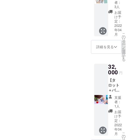
ディッ
茶を飲
者：
シュで
みなが
3人
製作し
らタ
お届
たタ
ロット
け予
ロット
講座
定：
ケース
2022
（全部
年04
＋オン
で3時間
こ
月
ライン
程度）
の
リ
タロッ
のチ
タ
ー
ト講座1
ケット
ン
詳細を見る
を
回受
＋タ
選
択
講】 革
ロッ
す
る
のケー
ト！ イ
32,
スとタ
ベント
ロット
000
日は5月
円
を手に
28日
【タ
された
（土）
ロット
後に、
を予定
＋バン
オリジ
してお
グラ
ナルタ
りま
支援
ディッ
ロット
す。
者：
シュで
講座が
1人
製作し
受講で
お届
たタ
きる
け予
ロット
コース
定：
ケース
2022
です。
年04
＋複業
講座
こ
月
にて
は、
の
リ
「収益