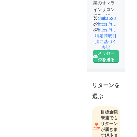
業のオンラ
インサロン
運営、講座
chiika523
などで生計
https://tunagarizumo.hp.peraichi.com/chika
を立ててい
https://twitter.com/chiika523
特定商取引
るパラレル
法に基づく
ワーカーで
表記
す。
メッセー
ジを送る
＜出演実績
＞
2018年9月
深夜に発
リターンを
見！新Ｓｈ
選ぶ
ｏｃｋ感～
一度おため
しください
目標金額
～
未達でも
リターン
2018年12
が届きま
月 日経
す
(All-in
ウーマン掲