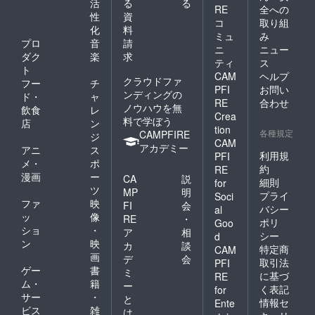
活
る
る
RE
全への
性
資
コ
取り組
化
料
ミュ
み
プロ
音
請
ニ
ニュー
ダク
楽
求
ティ
ス
ト
CAM
ヘルプ
クラウドファ
フー
チ
PFI
お問い
ンディングの
ド・
ャ
RE
合わせ
ノウハウを無
飲食
レ
Crea
料で学ぼう
店
ン
tion
各種規定
CAMPFIRE
ジ
CAM
アカデミー
アニ
ス
利用規
PFI
メ・
ポ
約
RE
漫画
ー
CA
説
細則
for
ツ
MP
明
プライ
Soci
ファ
映
FI
会
バシー
al
ッ
像
RE
・
ポリ
Goo
ショ
・
ア
相
シー
d
ン
映
カ
談
特定商
CAM
画
デ
会
取引法
PFI
ゲー
書
ミ
に基づ
RE
ム・
籍
ー
く表記
for
サー
・
と
情報セ
Ente
ビス
雑
は