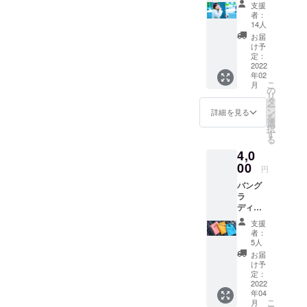
支援
してく
者：
ださる
14人
方向け
お届
のリ
け予
ターン
定：
です！
2022
年02
ただ喜
こ
月
びま
の
リ
す！
タ
ー
（メー
ン
詳細を見る
を
ルにて
選
択
精一杯
す
る
のご連
4,0
絡をお
返しし
00
円
ます）
バング
ラ
ディッ
シュで
支援
製作し
者：
た革の
5人
タロッ
お届
トケー
け予
スのみ
定：
ご希望
2022
年04
の方は
こ
月
こちら