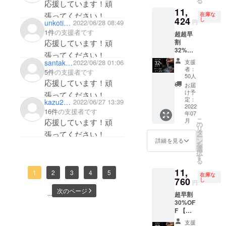
る
販売予
応援しています！頑
11,
定価
張ってください！
在庫な
格：
424
し
円
unkotintin82
2022/06/28 08:49
16,800
1件
の支援者です
超超早
円(税込)
割
応援しています！頑
・割引
32%OF
率は税
張ってください！
F 【送
込予定
支援
santakuma
2022/06/28 01:06
料込
販売価
者：
5件
の支援者です
み】100
格
50人
応援しています！頑
ビット
16,800
お届
電動ド
円(税込)
け予
張ってください！
ライ
に対す
定：
kazu24558571
2022/06/27 13:39
バー＆
2022
るもの
16件
の支援者です
年07
20ツー
です ・
こ
月
応援しています！頑
ルセッ
価格は
の
リ
ト ・ 先
消費税
タ
張ってください！
ー
着50名
込・送
ン
詳細を見る
を
様限定
料込で
選
択
・一般
す
す
る
販売予
11,
定価
1
2
3
4
5
在庫な
格：
760
し
円
16,800
次のページ
...
超早割
円(税込)
30%OF
・割引
F 【送
率は税
料込
込予定
支援