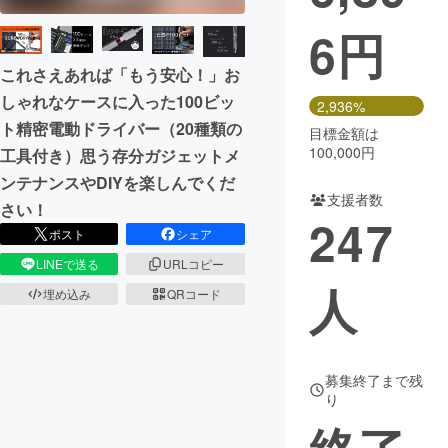
6
円
まちづくり・地域活性化
これさえあれば「もう安心！」お
CAMPFIRE for Social Good
CAMPFIRE Creation
しゃれなケースに入った100ビッ
2,936%
ト精密電動ドライバー（20種類の
CAMPFIREふるさと納税
machi-ya
コミュニティ
目標金額は
100,000円
工具付き）思う存分ガジェットメ
ンテナンスやDIYを楽しんでくだ
支援者数
さい！
247
ポスト
シェア
LINEで送る
URLコピー
人
埋め込み
QRコード
募集終了まで残
り