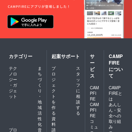
カテゴリー
起案サポート
サ
CAMP
ー
FIRE
テク
ま
プ
ス
ビ
につい
ノロ
ち
ロ
タ
ス
て
ジー
づ
ジ
ッ
・ガ
く
ェ
フ
CAM
CAMP
ジェ
り
ク
に
PFI
FIREと
ット
・
ト
相
RE
は
地
を
談
CAM
あんし
域
作
す
PFI
ん・安
活
る
る
RE
全への
性
資
コ
取り組
化
料
ミュ
み
プロ
音
請