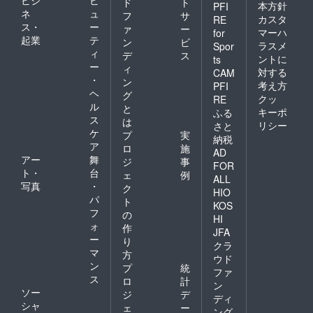
ド
ト
本方針
PFI
ネ
ュ
フ
サ
カスタ
RE
ス・
ー
ァ
ー
マーハ
for
起業
テ
ン
ビ
ラスメ
Spor
ィ
デ
ス
ントに
ts
ー
ィ
対する
CAM
・
ン
考え方
PFI
ヘ
グ
クッ
RE
ル
と
キーポ
ふる
ス
は
リシー
さと
ケ
プ
実
納税
ア
ロ
施
AD
アー
舞
ジ
事
FOR
ト・
台
ェ
例
ALL
写真
・
ク
HIO
パ
ト
KOS
フ
の
HI
ォ
作
JFA
ー
り
クラ
マ
方
ウド
ン
プ
統
ファ
ス
ロ
計
ン
ソー
ジ
デ
ディ
シャ
ェ
ー
ング