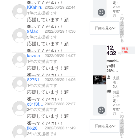
張ってください！
バー＆
定：
介しており
KKahiru
2022/06/29 22:44
20ツー
2022
年07
ルセッ
1件
の支援者です
ます。
こ
月
ト ・ 先
の
応援しています！頑
何か質問や
リ
着150名
タ
ー
張ってください！
不明点があ
様限定
ン
詳細を見る
を
9Max
2022/06/29 14:36
・一般
選
る場合は、
択
販売予
3件
の支援者です
す
る
遠慮なくお
定価
応援しています！頑
12,
格：
問い合わせ
残り
張ってください！
16,800
432
195
円
ください。
kazutake_
2022/06/29 14:07
円(税込)
これからも
machi-
1件
の支援者です
・割引
ya割
率は税
応援しています！頑
どうぞよろ
26%OF
込予定
しくお願い
張ってください！
F 【送
販売価
支援
827613da7b84
2022/06/29 14:06
料込
します。
格
者：
1件
の支援者です
み】100
16,800
5人
「HORIZON
ビット
円(税込)
応援しています！頑
お届
ARROW」は
電動ド
に対す
け予
張ってください！
ライ
るもの
定：
株式会社
c31f3f8f7684
2022/06/28 22:37
バー＆
2022
です ・
KIMEX
2件
の支援者です
年07
20ツー
価格は
こ
月
JAPANが展
ルセッ
応援しています！頑
消費税
の
リ
ト ・ 先
込・送
タ
開するブラ
張ってください！
ー
着200名
料込で
ン
詳細を見る
fkk28
2022/06/28 11:49
を
ンドです。
様限定
す
選
択
3件
の支援者です
・一般
す