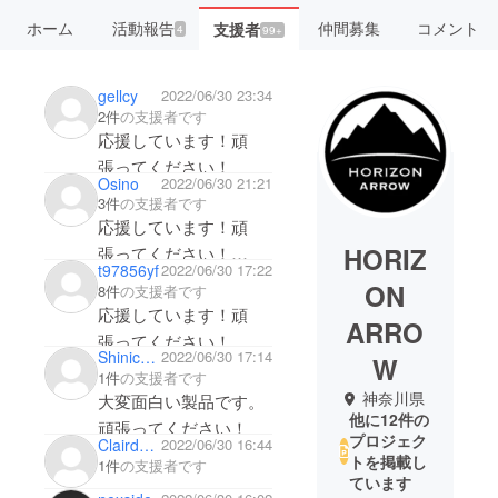
ホーム
活動報告
仲間募集
コメント
支援者
4
99+
gellcy
2022/06/30 23:34
2件
の支援者です
応援しています！頑
張ってください！
Osino
2022/06/30 21:21
3件
の支援者です
応援しています！頑
HORIZ
張ってください！
t97856yf
2022/06/30 17:22
壊れなければ最高！
ON
8件
の支援者です
応援しています！頑
ARRO
張ってください！
Shinichiro Yoshiba
2022/06/30 17:14
W
1件
の支援者です
神奈川県
大変面白い製品です。
他に12件の
頑張ってください！
プロジェク
Clairdeluna_eve
2022/06/30 16:44
トを掲載し
1件
の支援者です
ています