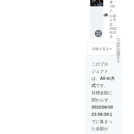
み】100
販売価
者：
ビット
格
100
電動ド
16,800
人
ライ
円(税込)
お届
バー＆
に対す
け予
20ツー
定：
るもの
2022
ルセッ
です ・
年07
ト ・ 先
価格は
こ
月
着100名
の
消費税
リ
様限定
タ
込・送
ー
・一般
ン
料込で
詳細を見る
を
販売予
選
す
択
定価
す
る
格：
このプロ
16,800
ジェクト
円(税込)
・割引
は、
All-In方
率は税
式
です。
込予定
販売価
目標金額に
格
関わらず、
16,800
円(税込)
2022/06/30
に対す
23:59:59
ま
るもの
です ・
でに集まっ
価格は
た金額が
消費税