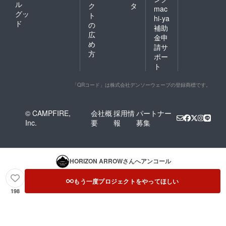
ル
ク
タ
mac
グッ
ト
hi-ya
ド
の
補助
広
金申
め
請サ
方
ポー
ト
「QRコード」は株式会社デンソーウェーブの登録商標です。
© CAMPFIRE,
会社概
採用情
パートナー
Inc.
要
報
募集
HORIZON ARROW
さんへアンコール
もう一度プロジェクトをやってほしい
198