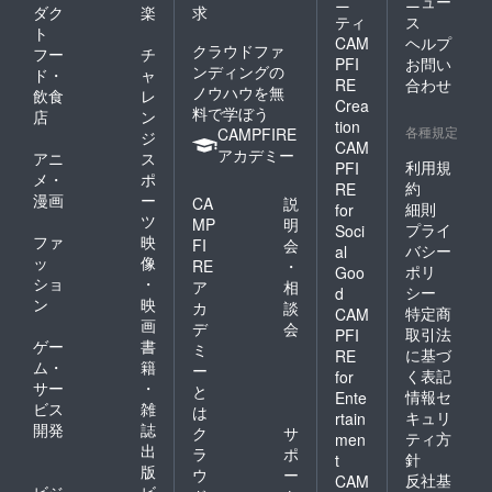
ニ
ニュー
ダク
楽
求
ティ
ス
ト
CAM
ヘルプ
クラウドファ
フー
チ
PFI
お問い
ンディングの
ド・
ャ
RE
合わせ
ノウハウを無
飲食
レ
Crea
料で学ぼう
店
ン
tion
各種規定
CAMPFIRE
ジ
CAM
アカデミー
アニ
ス
利用規
PFI
メ・
ポ
約
RE
漫画
ー
CA
説
細則
for
ツ
MP
明
プライ
Soci
ファ
映
FI
会
バシー
al
ッ
像
RE
・
ポリ
Goo
ショ
・
ア
相
シー
d
ン
映
カ
談
特定商
CAM
画
デ
会
取引法
PFI
ゲー
書
ミ
に基づ
RE
ム・
籍
ー
く表記
for
サー
・
と
情報セ
Ente
ビス
雑
は
キュリ
rtain
開発
誌
ク
サ
ティ方
men
出
ラ
ポ
針
t
版
ウ
ー
反社基
CAM
ビジ
ビ