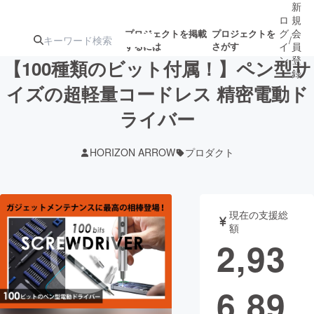
新
ロ
規
グ
会
プロジェクトを掲載
プロジェクトを
/
するには
さがす
イ
員
ン
登
【100種類のビット付属！】ペン型サ
録
イズの超軽量コードレス 精密電動ド
ライバー
人気のプロ
注目のリ
注目の新着プロ
募集終了が近いプ
もうすぐ公開
ジェクト
ターン
ジェクト
ロジェクト
されます
HORIZON ARROW
プロダクト
アート・写真
音楽
現在の支援総
テクノロジー・ガジェット
ゲーム・サ
額
2,93
映像・映画
書籍・雑誌
6,89
ビジネス・起業
チャレンジ