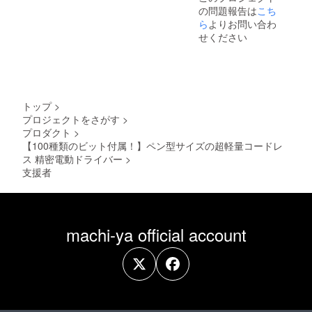
の問題報告は
こち
ら
よりお問い合わ
せください
トップ
>
プロジェクトをさがす
>
プロダクト
>
【100種類のビット付属！】ペン型サイズの超軽量コードレ
ス 精密電動ドライバー
>
支援者
machi-ya official account