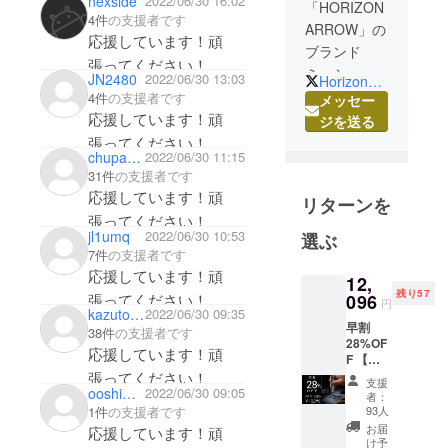
nexside
2022/06/30 16:02
「HORIZON
4件
の支援者です
ARROW」の
応援しています！頑
ブランド
張ってください！
ミッション
JN2480
2022/06/30 13:03
Horizon_Arrow
は、アウト
4件
の支援者です
メッセー
ドア用品、
応援しています！頑
ジを送る
車関連商
張ってください！
chupachupz
2022/06/30 11:15
品、工具、
31件
の支援者です
DIYグッズな
応援しています！頑
リターンを
どユニーク
張ってください！
で信頼性の
jl1umq
2022/06/30 10:53
選ぶ
高い商品・
7件
の支援者です
サービスを
応援しています！頑
12,
提供するこ
残り57
096
張ってください！
円
kazutofukuda
2022/06/30 09:35
とです。私
早割
38件
の支援者です
たち自身が
28%OF
応援しています！頑
実際に使っ
F 【送
料込
張ってください！
てみて、本
支援
み】100
ooshimaytkm
2022/06/30 09:05
者：
当に良いと
ビット
1件
の支援者です
93人
電動ド
思ったもの
お届
応援しています！頑
ライ
け予
だけをご紹