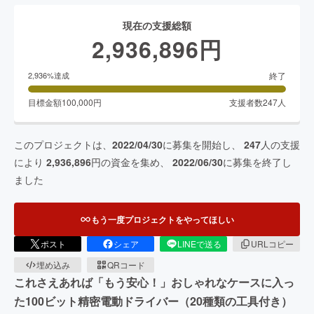
現在の支援総額
2,936,896
円
終了
2,936
%達成
目標金額
100,000
円
支援者数
247
人
このプロジェクトは、
2022/04/30
に募集を開始し、
247
人の支援
により
2,936,896
円の資金を集め、
2022/06/30
に募集を終了し
ました
もう一度プロジェクトをやってほしい
ポスト
シェア
LINEで送る
URLコピー
埋め込み
QRコード
これさえあれば「もう安心！」おしゃれなケースに入っ
た100ビット精密電動ドライバー（20種類の工具付き）