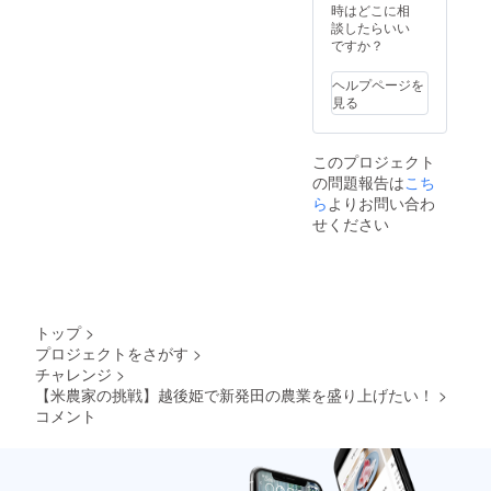
ドファ
姫の発
時はどこに相
ます。
ンディ
送時期
談したらいい
苺ハウ
ング終
につい
ですか？
ス見学
了後、
ては
会 参加
『引換
メール
券の他
ヘルプページを
券』を
にてお
人への
見る
ご登録
知らせ
譲渡は
先の住
いたし
ご遠慮
所にお
ます。
くださ
このプロジェクト
送りし
い。 有
の問題報告は
こち
ます。
効期
引き渡
ら
よりお問い合わ
限
し当日
2022年
せください
ご持参
5月31日
頂き、
見学会
越後姫
参加券
と引き
の受け
換えさ
渡し、
せて頂
実施日
トップ
>
きま
につい
プロジェクトをさがす
>
す。 お
ては
チャレンジ
>
引渡し
メール
時期に
【米農家の挑戦】越後姫で新発田の農業を盛り上げたい！
>
にてお
ついて
コメント
知らせ
はメー
いたし
ルにて
ます。
お知ら
せいた