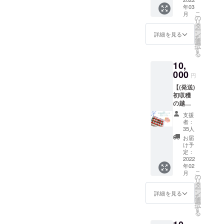
(1名
年03
分)】
こ
月
の
リ
タ
ー
ン
詳細を見る
を
選
択
す
る
10,
000
円
【(発送)
新
初収穫
発田
の越後
ファー
姫12～
ムが実
支援
15粒ゆ
際にイ
者：
りかー
チゴ栽
35人
ご×1ト
培をし
お届
レー】
ている
け予
私たち
ハウス
定：
が初め
2022
へご招
年02
て生産
待！ 会
こ
月
した越
場：新
の
リ
後姫15
発田
タ
ー
粒を、
ファー
ン
詳細を見る
を
長距離
ム 越
選
択
輸送専
後姫ハ
す
る
用ト
ウス(新
レー