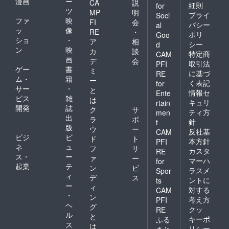
漫画
ー
CA
説
細則
for
ツ
MP
明
プライ
Soci
ファ
映
FI
会
バシー
al
ッ
像
RE
・
ポリ
Goo
ショ
・
ア
相
シー
d
ン
映
カ
談
特定商
CAM
画
デ
会
取引法
PFI
ゲー
書
ミ
に基づ
RE
ム・
籍
ー
く表記
for
サー
・
と
情報セ
Ente
ビス
雑
は
キュリ
rtain
開発
誌
ク
サ
ティ方
men
出
ラ
ポ
針
t
版
ウ
ー
反社基
CAM
ビジ
ビ
ド
ト
本方針
PFI
ネ
ュ
フ
サ
カスタ
RE
ス・
ー
ァ
ー
マーハ
for
起業
テ
ン
ビ
ラスメ
Spor
ィ
デ
ス
ントに
ts
ー
ィ
対する
CAM
・
ン
考え方
PFI
ヘ
グ
クッ
RE
ル
と
キーポ
ふる
ス
は
リシー