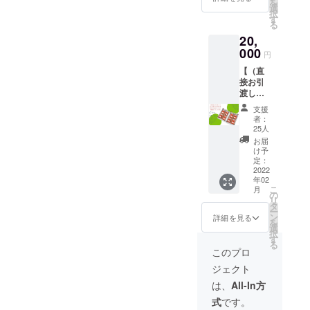
ス見学
を
を、長
後姫ハ
選
『引換
にてお
会 参加
択
距離輸
ウス(新
す
券』を
知らせ
券の他
る
送専用
発田市
ご登録
いたし
人への
20,
トレー
荒町
先の住
ます。
譲渡は
「ゆり
000
1480)
所にお
円
ご遠慮
かー
見学時
送りし
くださ
【（直
ご」に
期：４
ます。
い。 有
接お引
載せ、
月上旬
引き渡
効期
渡し限
ご希望
～５月
し当日
限
定）初
の住所
下旬 新
ご持参
支援
2022年
収穫の
へお送
潟県内
頂き、
者：
5月31日
越後姫
りしま
有数の
25人
越後姫
見学会
約280ｇ
す。 発
面積400
と引き
お届
参加券
×8パッ
送は、2
坪の大
け予
換えさ
の受け
ク】 私
月中旬
定：
型ハウ
せて頂
渡し、
たちが
2022
から準
ス内を
きま
実施日
年02
初めて
備出来
見学 ・
す。 お
につい
こ
月
生産し
次第お
の
施設の
引渡し
ては
リ
た越後
受取り
タ
概要と
時期に
メール
ー
姫8パッ
される
ン
新発田
詳細を見る
ついて
にてお
を
クを
方のご
選
ファー
はメー
知らせ
択
【新発
都合に
す
ムの取
ルにて
いたし
る
田
合わせ
り組み
このプロ
お知ら
ます。
ファー
順次発
をご説
せいた
ジェクト
ム事務
送させ
明させ
しま
所】に
て頂き
ていた
は、
All-In方
す。
てお渡
ます。
だきま
式
です。
しいた
生産
す。 ・