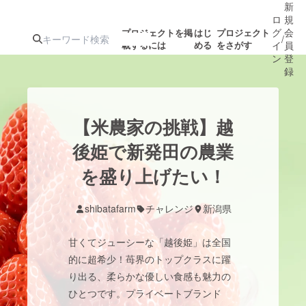
新
ロ
規
グ
会
プロジェクトを掲
はじ
プロジェクト
/
載するには
める
をさがす
イ
員
ン
登
録
人気のプロ
注目のリ
注目の新着プロ
募集終了が近いプ
もうすぐ公開
【米農家の挑戦】越
ジェクト
ターン
ジェクト
ロジェクト
されます
後姫で新発田の農業
を盛り上げたい！
アート・写真
音楽
shibatafarm
チャレンジ
新潟県
テクノロジー・ガジェット
ゲーム・サ
甘くてジューシーな「越後姫」は全国
映像・映画
書籍・雑誌
的に超希少！苺界のトップクラスに躍
り出る、柔らかな優しい食感も魅力の
ひとつです。プライベートブランド
ビジネス・起業
チャレンジ