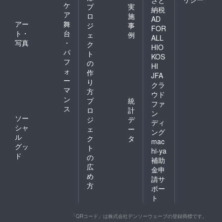
さと
ケ
プ
実
納税
ア
ロ
施
AD
アー
舞
ジ
事
FOR
ト・
台
ェ
例
ALL
写真
・
ク
HIO
パ
ト
KOS
フ
の
HI
ォ
作
JFA
ー
り
クラ
マ
方
ウド
ン
プ
統
ファ
ス
ロ
計
ン
ソー
ジ
デ
ディ
シャ
ェ
ー
ング
ル
ク
タ
mac
グッ
ト
hi-ya
ド
の
補助
広
金申
め
請サ
方
ポー
ト
「QRコード」は株式会社デンソーウェーブの登録商標です。