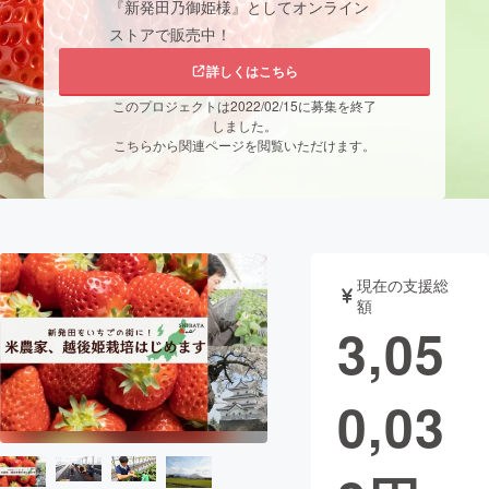
『新発田乃御姫様』としてオンライン
ストアで販売中！
まちづくり・地域活性化
詳しくはこちら
このプロジェクトは2022/02/15に募集を終了
CAMPFIRE for Social Good
CAMPFIRE Creation
しました。
CAMPFIREふるさと納税
machi-ya
コミュニティ
こちらから関連ページを閲覧いただけます。
現在の支援総
額
3,05
0,03