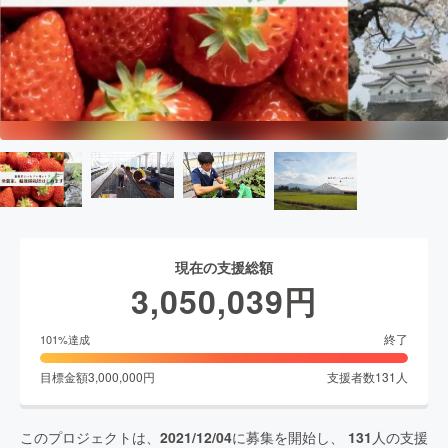
現在の支援総額
3,050,039
円
終了
101
%達成
目標金額
3,000,000
円
支援者数
131
人
このプロジェクトは、
2021/12/04
に募集を開始し、
131
人の支援