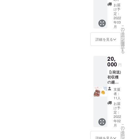
した越
ハウス
新発田
名：越
後姫を
お届
見学会
市 品種
後姫 内
け予
お持ち
参加券
名：越
定：
容量：
帰りい
（2名
2022
後姫 内
12粒～
ただけ
年03
分）】
容量：
15粒×1
るお土
こ
月
Ｌ～２
の
トレー
産付き
リ
Ｌ規
タ
お届
収穫体
ー
格 約
ン
け：2月
詳細を見る
験。 ・
を
280ｇ×
選
中旬～4
新鮮な
択
４パッ
す
月上旬
越後姫
る
ク お渡
(4月中
をその
20,
し時
旬以降
場で試
000
期：２
は苺が
食 ・ご
円
月中旬
柔らか
希望の
【(発送)
新発田
～５月
く発送
方には
初収穫
ファー
お渡し
に適さ
その場
の越後
ムが実
場所：
ない
で量り
姫12～
際にイ
新発田
為、上
売りも
支援
15粒
チゴ栽
ファー
記期間
者：
致しま
パック×
培をし
ム事務
11人
のみと
す。 支
２ト
ている
所(新発
させて
お届
援者ご
レー】
ハウス
田市荒
け予
頂きま
本人様
私たち
へご招
定：
町1480)
す) 越後
のみご
が初め
2022
待！ 会
クラウ
姫の発
参加い
年02
て生産
場：新
ドファ
送時期
ただけ
こ
月
した越
発田
の
ンディ
につい
ます。
リ
後姫12
ファー
タ
ング終
ては
苺ハウ
ー
～15粒
ム 越
ン
了後、
詳細を見る
メール