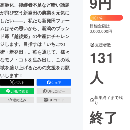
9
円
高齢化、後継者不足など暗い話題
が飛び交う新発田の農業を元気に
101%
したい――。私たち新発田ファー
目標金額は
ムはその思いから、新潟のブラン
3,000,000円
ド苺『越後姫』の生産にチャレン
ジします。目指すは「いちごの
支援者数
131
街・新発田」。苺を通じて、様々
なモノ・コトを生み出し、この地
域を盛り上げるための支援をお願
人
いします！
ポスト
シェア
LINEで送る
URLコピー
募集終了まで残
埋め込み
QRコード
り
終了