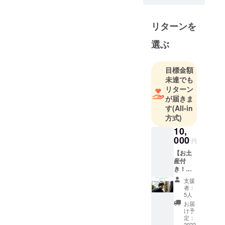
日々取り組
んでいま
す。
リターンを
選ぶ
目標金額
未達でも
リターン
が届きま
す
(All-in
方式)
10,
000
円
【お土
産付
き！新
発田
支援
ファー
者：
ムの苺
5人
ハウス
お届
見学会
け予
参加券
定：
2022