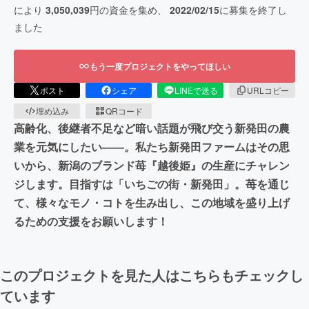
により
3,050,039
円の資金を集め、
2022/02/15
に募集を終了し
ました
もう一度プロジェクトをやってほしい
ポスト
シェア
LINEで送る
URLコピー
埋め込み
QRコード
高齢化、後継者不足など暗い話題が飛び交う新発田の農
業を元気にしたい――。私たち新発田ファームはその思
いから、新潟のブランド苺『越後姫』の生産にチャレン
ジします。目指すは「いちごの街・新発田」。苺を通じ
て、様々なモノ・コトを生み出し、この地域を盛り上げ
るための支援をお願いします！
このプロジェクトを見た人はこちらもチェックし
ています