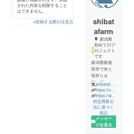
された内容を削除すること
はできません。
shibat
※投稿する際の注意点
afarm
新潟県
初めてのプ
ロジェクト
です
新潟県新発
田市で米と
苺作りを
行っている
shibatafarm15
農業法人で
https://note.com/shibatafarm_kome
す。
https://www.instagram.com/shibatafarm_15/?hl=ja
特定商取引
「農業を通
法に基づく
して、地域
表記
社会に貢献
メッセー
すること」
ジを送る
を理念に、