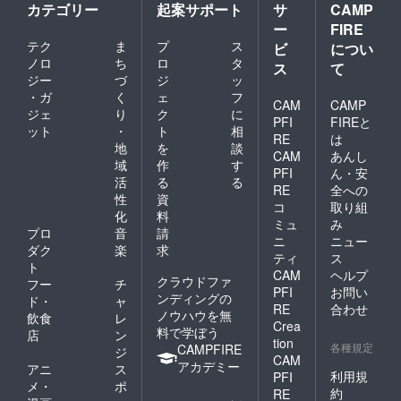
カテゴリー
起案サポート
サ
CAMP
ー
FIRE
テク
ま
プ
ス
ビ
につい
ノロ
ち
ロ
タ
ス
て
ジー
づ
ジ
ッ
・ガ
く
ェ
フ
CAM
CAMP
ジェ
り
ク
に
PFI
FIREと
ット
・
ト
相
RE
は
地
を
談
CAM
あんし
域
作
す
PFI
ん・安
活
る
る
RE
全への
性
資
コ
取り組
化
料
ミュ
み
プロ
音
請
ニ
ニュー
ダク
楽
求
ティ
ス
ト
CAM
ヘルプ
クラウドファ
フー
チ
PFI
お問い
ンディングの
ド・
ャ
RE
合わせ
ノウハウを無
飲食
レ
Crea
料で学ぼう
店
ン
tion
各種規定
CAMPFIRE
ジ
CAM
アカデミー
アニ
ス
利用規
PFI
メ・
ポ
約
RE