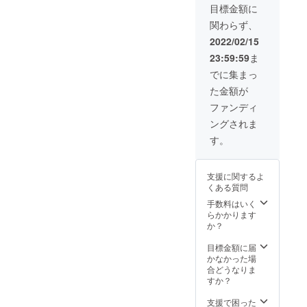
しま
地：新
ご自分
目標金額に
す。 生
潟県新
で収穫
関わらず、
産地：
発田市
した越
新潟県
品種
後姫を
2022/02/15
新発田
名：越
お持ち
23:59:59
ま
市 品種
後姫 内
帰りい
名：越
容量：
ただけ
でに集まっ
後姫 内
12粒～
るお土
た金額が
容量：
15粒×２
産付き
Ｌ～２
トレー
収穫体
ファンディ
Ｌ規
お届
験。 ・
ングされま
格 約
け：2月
新鮮な
280ｇ
中旬～4
越後姫
す。
×8パッ
月上旬
をその
ク お渡
(4月中
場で試
し時
旬以降
食 ・ご
支援に関するよ
期：２
は苺が
希望の
くある質問
月中旬
柔らか
方には
～５月
く傷み
手数料はいく
その場
お渡し
やすく
らかかります
で量り
場所：
なるた
か？
売りも
新発田
め、発
致しま
ファー
送は上
目標金額に届
す。 支
ム事務
記期間
かなかった場
援者ご
所(新発
のみと
合どうなりま
本人様
田市荒
させて
すか？
のみご
町1480)
頂きま
参加い
クラウ
す) 越後
支援で困った
ただけ