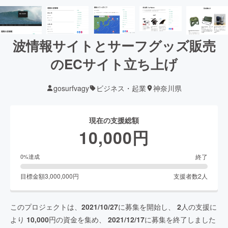
波情報サイトとサーフグッズ販売
のECサイト立ち上げ
gosurfvagy
ビジネス・起業
神奈川県
現在の支援総額
10,000
円
終了
0
%達成
目標金額
3,000,000
円
支援者数
2
人
このプロジェクトは、
2021/10/27
に募集を開始し、
2
人の支援に
より
10,000
円の資金を集め、
2021/12/17
に募集を終了しました