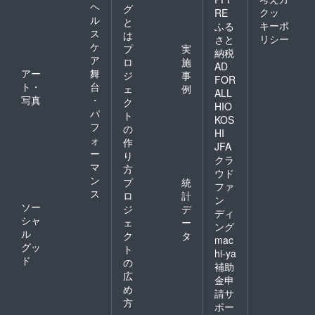
ヘ
グ
クッ
RE
ル
と
キーポ
ふる
ス
は
リシー
さと
ケ
プ
実
納税
ア
ロ
施
AD
アー
舞
ジ
事
FOR
ト・
台
ェ
例
ALL
写真
・
ク
HIO
パ
ト
KOS
フ
の
HI
ォ
作
JFA
ー
り
クラ
マ
方
ウド
ン
プ
統
ファ
ス
ロ
計
ン
ソー
ジ
デ
ディ
シャ
ェ
ー
ング
ル
ク
タ
mac
グッ
ト
hi-ya
ド
の
補助
広
金申
め
請サ
方
ポー