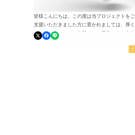
皆様こんにちは。この度は当プロジェクトをご
支援いただきました方に置かれましては、厚く
トとなりましたが、終了までの日数はまだ充分
て目標達成を目指していきます！商品やリター
ば些細なことでも構いませんのでお問い合わせ
1
て、昨日11/22よりNEWSRELEA.SE様
が掲載されております。ぜひ、該当ページもご覧頂
様 掲載ページ https://newsrelea.se/wkYorv