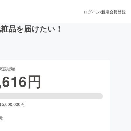
ログイン
/
新規会員登録
化粧品を届けたい！
うすぐ公開されます
支援総額
プロダクト
,616
円
ファッション
スポーツ
,000,000円
数
ア
ソーシャルグッド
人