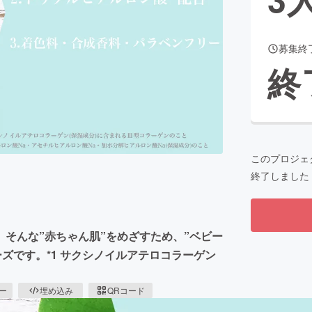
募集終
CAMPFIRE for Social Good
CAMPFIRE Creation
終
CAMPFIREふるさと納税
machi-ya
コミュニティ
このプロジェ
終了しました
そんな”赤ちゃん肌”をめざすため、”ベビー
ーズです。*1 サクシノイルアテロコラーゲン
ピー
埋め込み
QRコード