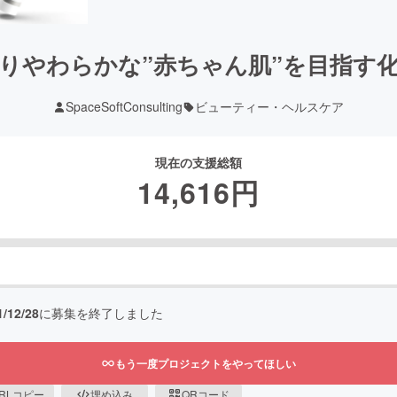
っちりやわらかな”赤ちゃん肌”を目指す
SpaceSoftConsulting
ビューティー・ヘルスケア
現在の支援総額
14,616
円
1/12/28
に募集を終了しました
もう一度プロジェクトをやってほしい
RLコピー
埋め込み
QRコード