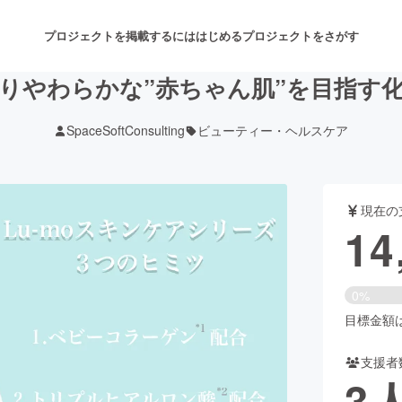
プロジェクトを掲載するには
はじめる
プロジェクトをさがす
っちりやわらかな”赤ちゃん肌”を目指す
SpaceSoftConsulting
ビューティー・ヘルスケア
注目のリターン
注目の新着プロジェクト
募集終了が近いプロジェクト
も
現在の
音楽
舞台・パフォーマンス
14
ゲーム・サービス開発
フード・飲食店
0%
書籍・雑誌出版
アニメ・漫画
目標金額は5
支援者
チャレンジ
ビューティー・ヘルスケ
3