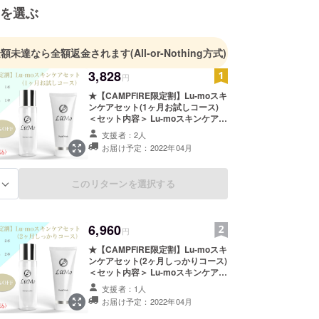
を選ぶ
金額未達なら全額返金されます
(All-or-Nothing方式)
3,828
円
★【CAMPFIRE限定割】Lu-moスキ
ンケアセット(1ヶ月お試しコース)
＜セット内容＞ Lu-moスキンケア
ローション 内容量:150mL（販売
支援者：2人
予定価格¥3,980/1本） 1本 Lu-mo
お届け予定：2022年04月
フェイシャルウォッシュ 内容
量:150g（販売予定価格¥2,980/1
本）1本 販売予定価格￥6,960 ▶︎
このリターンを選択する
る
【￥3,828（税込・送料込）】
└45%OFF
6,960
円
★【CAMPFIRE限定割】Lu-moスキ
ンケアセット(2ヶ月しっかりコース)
＜セット内容＞ Lu-moスキンケア
ローション 内容量:150mL（販売
支援者：1人
予定価格¥3,980/1本） 2本 Lu-mo
お届け予定：2022年04月
フェイシャルウォッシュ 内容
量:150g（販売予定価格¥2,980/1