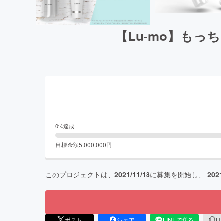
【Lu-mo】も
0
%達成
目標金額
5,000,000
円
このプロジェクトは、
2021/11/18
に募集を開始し、
202
ポスト
シェア
LINEで送る
U