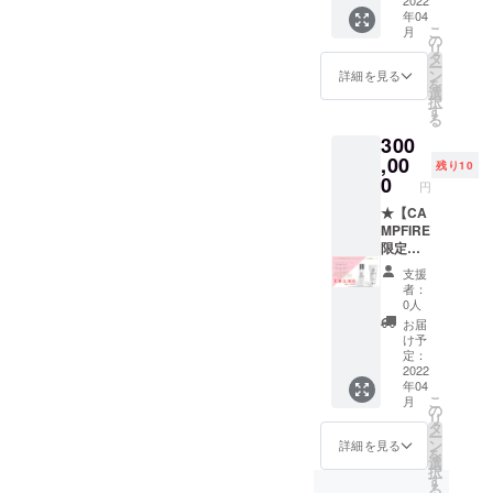
＞ ・Lu-
ウォッ
└50%O
年04
moスキ
シュ
FF
こ
月
ンケア
内容
の
リ
ロー
量:150g
タ
ー
ショ
（販売
ン
詳細を見る
を
ン 内
予定価
選
択
容
格
す
る
量:150
¥2,980/
300
mL（販
1本）3
売予定
,00
本 販売
残り10
価格
予定価
0
円
¥3,980/
格
1本）
★【CA
￥20,88
1本 ・
MPFIRE
0 ▶︎
Lu-mo
限定】
【￥9,3
フェイ
Lu-mo
96（税
支援
シャル
スペ
込・送
者：
ウォッ
シャル
料
0人
シュ
応援
込）】
お届
内容
コース
└55%O
け予
量:150g
＜セッ
FF
定：
（販売
ト内容
2022
年04
予定価
＞ ・Lu-
こ
月
格
moスキ
の
リ
¥2,980/
ンケア
タ
ー
1本） 1
ロー
ン
詳細を見る
を
本 ・
ショ
選
択
【Lu-
ン 内
す
る