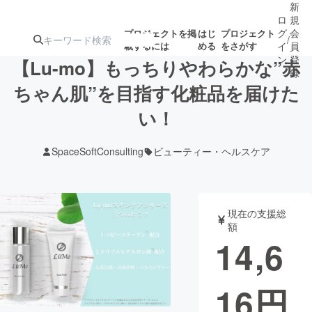
新
ロ
規
グ
会
プロジェクトを掲
はじ
プロジェクト
/
載するには
める
をさがす
イ
員
ン
登
【Lu-mo】もっちりやわらかな”赤
録
ちゃん肌”を目指す化粧品を届けた
い！
人気のプロ
注目のリ
注目の新着プロ
募集終了が近いプ
もうすぐ公開
ジェクト
ターン
ジェクト
ロジェクト
されます
SpaceSoftConsulting
ビューティー・ヘルスケア
アート・写真
音楽
現在の支援総
テクノロジー・ガジェット
ゲーム・サ
額
14,6
映像・映画
書籍・雑誌
16
円
ビジネス・起業
チャレンジ