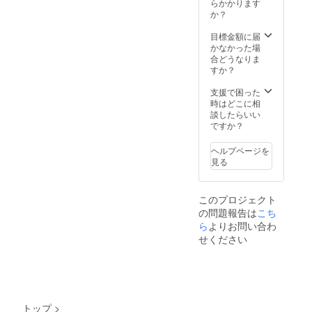
してい
分】
らかかります
る全商
└Lu-mo
か？
品にご
公式通
利用頂
販サイ
目標金額に届
けま
ト
かなかった場
す。 ※
OPEN
合どうなりま
クーポ
後にご
すか？
ンは1会
利用頂
計あた
ける割
支援で困った
り1回の
引チ
時はどこに相
ご利用
ケット
談したらいい
が可能
です。
ですか？
です。
※同月内
※クーポ
での利
ヘルプページを
ンはご
用回数
見る
支援頂
制限無
きまし
し。Lu-
たご本
mo公式
このプロジェクト
人さま
通販サ
の問題報告は
こち
のみ利
イト内
用可能
で販売
ら
よりお問い合わ
となり
を予定
せください
ます。
してい
ご本人
る全商
さま以
品にご
外がご
利用頂
利用の
けま
場合、
す。 ※
トップ
>