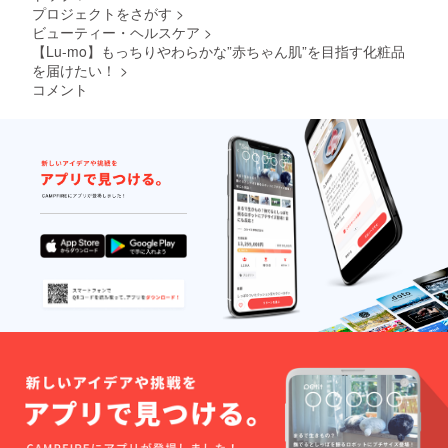
割引は
クーポ
プロジェクトをさがす
>
致しか
ンは1会
ビューティー・ヘルスケア
>
ねま
計あた
す。ま
り1回の
【Lu-mo】もっちりやわらかな”赤ちゃん肌”を目指す化粧品
た、チ
ご利用
を届けたい！
>
ケット
が可能
コメント
自体の
です。
転売・
※クーポ
譲渡行
ンはご
為やチ
支援頂
ケット
きまし
を利用
たご本
して購
人さま
入した
のみ利
商品の
用可能
転売行
となり
為等が
ます。
確認さ
ご本人
れた場
さま以
合、利
外がご
用停止
利用の
とさせ
場合、
ていた
割引は
だく場
致しか
合がご
ねま
ざいま
す。ま
す。予
た、チ
めご了
ケット