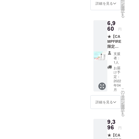
ー
moスキ
ン
詳細を見る
を
ンケア
選
択
ロー
す
る
ショ
6,9
ン 内
容
60
円
量:150
★【CA
mL（販
MPFIRE
売予定
限定
価格
割】Lu-
¥3,980/
支援
moスキ
1本）
者：
ンケア
1本 Lu-
1人
セット
moフェ
お届
(2ヶ月
イシャ
け予
しっか
ル
定：
りコー
2022
ウォッ
年04
ス) ＜
シュ
こ
月
セット
内容
の
リ
内容＞
量:150g
タ
ー
Lu-mo
（販売
ン
詳細を見る
を
スキン
予定価
選
択
ケア
格
す
る
ロー
¥2,980/
9,3
ショ
1本）1
ン 内
96
本 販売
円
容
予定価
★【CA
量:150
格