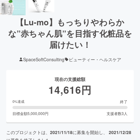
【Lu-mo】もっちりやわらか
な”赤ちゃん肌”を目指す化粧品を
届けたい！
SpaceSoftConsulting
ビューティー・ヘルスケア
現在の支援総額
14,616
円
終了
0
%達成
目標金額
5,000,000
円
支援者数
3
人
このプロジェクトは、
2021/11/18
に募集を開始し、
2021/12/28
に募集を終了しました