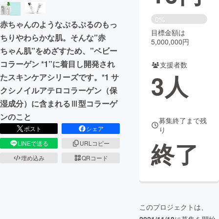
まちづくり・地域活性化
0%
赤ちゃんのようなぷるぷるのもっ
目標金額は
ちりやわらかな肌。そんな”赤
5,000,000円
CAMPFIRE for Social Good
CAMPFIRE Creation
ちゃん肌”をめざすため、”ベビー
CAMPFIREふるさと納税
machi-ya
コミュニティ
コラーゲン *1”に着目し開発され
支援者数
3
人
たスキンケアシリーズです。*1 サ
クシノイルアテロコラーゲン（保
湿成分）に含まれるⅢ型コラーゲ
ンのこと
募集終了まで残
ポスト
シェア
り
終了
LINEで送る
URLコピー
埋め込み
QRコード
このプロジェクトは、