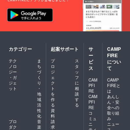
承くだ
自体の
さい。
転売・
※チケッ
譲渡行
ト利用
為やチ
期限：
ケット
Lu-mo
を利用
公式通
して購
販サイ
入した
ト
商品の
OPEN
転売行
（2022/
為等が
カテゴリー
起案サポート
サ
CAMP
4月頃予
確認さ
ー
FIRE
定）〜
れた場
テク
ま
プ
ス
2025/03
合、利
ビ
につい
/31まで
用停止
ノロ
ち
ロ
タ
ス
て
【￥40,
とさせ
ジー
づ
ジ
ッ
000（税
ていた
・ガ
く
ェ
フ
込・送
だく場
CAM
CAMP
ジェ
り
ク
に
料
合がご
PFI
FIREと
ット
・
ト
相
込）】
ざいま
RE
は
す。予
地
を
談
CAM
あんし
めご了
域
作
す
PFI
ん・安
承くだ
活
る
る
さい。
RE
全への
性
資
※チケッ
コ
取り組
化
料
ト利用
ミュ
み
期限：
プロ
音
請
ニ
ニュー
Lu-mo
ダク
楽
求
ティ
ス