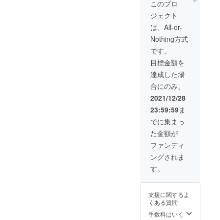
mo公式
容
このプロ
通販サ
量:150
ジェクト
イト
mL（販
50%OF
売予定
は、All-or-
Fチケッ
価格
Nothing方式
ト12回
¥3,980/
分】
1本）
です。
└Lu-mo
1本 ・
目標金額を
公式通
Lu-mo
販サイ
フェイ
達成した場
ト
シャル
合にのみ、
OPEN
ウォッ
後にご
シュ
2021/12/28
利用頂
内容
23:59:59
ま
ける割
量:150g
引チ
（販売
でに集まっ
ケット
予定価
た金額が
です。
格
※同月内
¥2,980/
ファンディ
での利
1本） 1
ングされま
用回数
本 ・
制限無
【Lu-
す。
し。Lu-
mo公式
mo公式
通販サ
通販サ
イト
支援に関するよ
イト内
50%OF
くある質問
で販売
Fチケッ
を予定
ト100回
手数料はいく