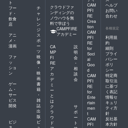
公式通
ト
CAM
ヘルプ
販サイ
クラウドファ
フー
チ
ト
PFI
お問い
ンディングの
ド・
ャ
OPEN
RE
合わせ
ノウハウを無
飲食
レ
（2022/
Crea
料で学ぼう
4月頃予
店
ン
tion
定）〜
各種規定
CAMPFIRE
ジ
CAM
2032/3/
アカデミー
アニ
ス
31まで
利用規
PFI
メ・
ポ
【￥300
約
RE
漫画
ー
,000（
CA
説
細則
for
税込・
ツ
MP
明
プライ
Soci
送料
ファ
映
FI
会
バシー
al
込）】
ッ
像
RE
・
ポリ
Goo
ショ
・
ア
相
シー
d
ン
映
カ
談
特定商
CAM
画
デ
会
取引法
PFI
ゲー
書
ミ
に基づ
RE
ム・
籍
ー
く表記
for
サー
・
と
情報セ
Ente
ビス
雑
は
キュリ
rtain
開発
誌
ク
サ
ティ方
men
出
ラ
ポ
針
t
版
ウ
ー
反社基
CAM
ビジ
ビ
ド
ト
本方針
PFI
ネ
ュ