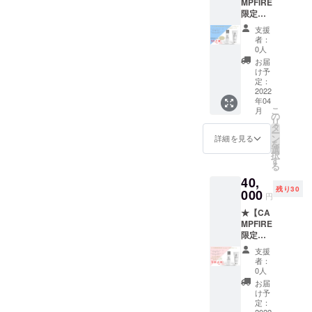
MPFIRE
mL（販
￥6,960
限定
売予定
▶︎
割】Lu-
価格
【￥3,8
支援
moスキ
¥3,980/
28（税
者：
ンケア
1本）
込・送
0人
セット
2本 Lu-
料
お届
(3ヶ月
moフェ
込）】
け予
集中
イシャ
定：
└45%O
コース)
2022
ル
FF
年04
＜セッ
ウォッ
こ
月
ト内容
シュ
の
リ
＞ Lu-
内容
タ
ー
moスキ
量:150g
ン
詳細を見る
を
ンケア
（販売
選
択
ロー
予定価
す
る
ショ
格
40,
ン 内
¥2,980/
残り30
容
000
1本） 2
円
量:150
本 販売
★【CA
mL（販
予定価
MPFIRE
売予定
格
限定】
価格
￥13,92
Lu-mo
¥3,980/
0 ▶︎
支援
いちね
1本）
【￥6,9
者：
ん割
3本 Lu-
60（税
0人
コース
moフェ
込・送
お届
＜セッ
イシャ
料
け予
ト内容
ル
定：
込）】
2022