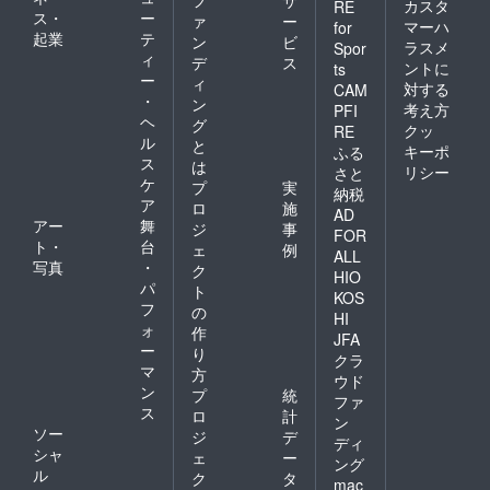
フ
サ
カスタ
RE
ス・
ー
ァ
ー
マーハ
for
起業
テ
ン
ビ
ラスメ
Spor
ィ
デ
ス
ントに
ts
ー
ィ
対する
CAM
・
ン
考え方
PFI
ヘ
グ
クッ
RE
ル
と
キーポ
ふる
ス
は
リシー
さと
ケ
プ
実
納税
ア
ロ
施
AD
アー
舞
ジ
事
FOR
ト・
台
ェ
例
ALL
写真
・
ク
HIO
パ
ト
KOS
フ
の
HI
ォ
作
JFA
ー
り
クラ
マ
方
ウド
ン
プ
統
ファ
ス
ロ
計
ン
ソー
ジ
デ
ディ
シャ
ェ
ー
ング
ル
ク
タ
mac