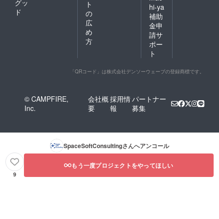
グッ
ト
hi-ya
ド
の
補助
広
金申
め
請サ
方
ポー
ト
「QRコード」は株式会社デンソーウェーブの登録商標です。
© CAMPFIRE,
会社概
採用情
パートナー
Inc.
要
報
募集
SpaceSoftConsulting
さんへアンコール
もう一度プロジェクトをやってほしい
9