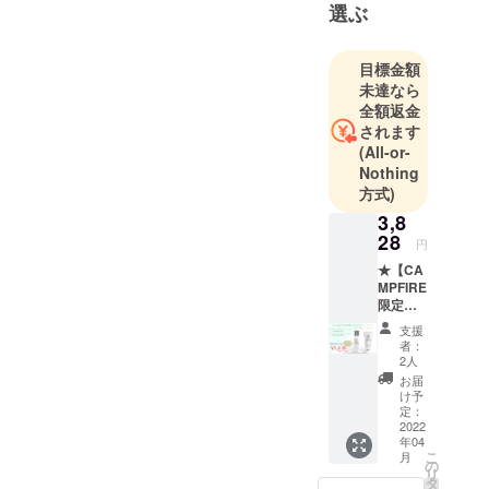
選ぶ
目標金額
未達なら
全額返金
されます
(All-or-
Nothing
方式)
3,8
28
円
★【CA
MPFIRE
限定
割】Lu-
支援
moスキ
者：
ンケア
2人
セット
お届
(1ヶ月
け予
お試し
定：
コース)
2022
年04
＜セッ
こ
月
ト内容
の
リ
＞ Lu-
タ