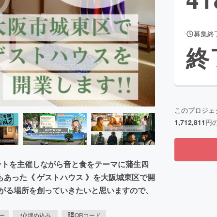
募集終
CAMPFIRE for Social Good
CAMPFIRE Creation
終
CAMPFIREふるさと納税
machi-ya
コミュニティ
このプロジェ
1,712,811
円
ベントを主催しながら音と食をテーマに蒲生四
あった《 ゲストハウス 》を大阪城東区で開
繋がる場所を創っていきたいと思いますので、
ピー
埋め込み
QRコード