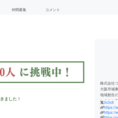
仲間募集
コメント
株式会社つ
大阪市城
地域創生
きました！
おさやと
0x3x8
https:/
〈事業内
https:/
https://
cafe b