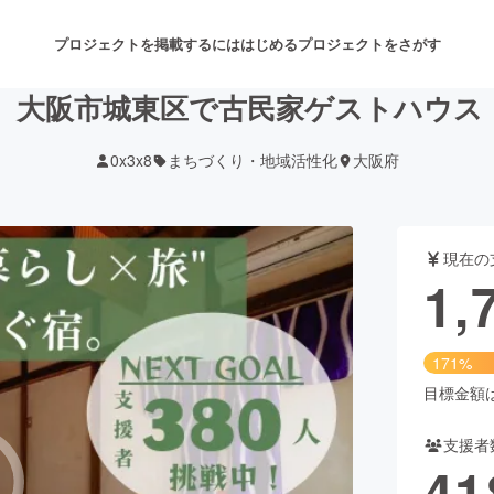
プロジェクトを掲載するには
はじめる
プロジェクトをさがす
】大阪市城東区で古民家ゲストハウス
0x3x8
まちづくり・地域活性化
大阪府
注目のリターン
注目の新着プロジェクト
募集終了が近いプロジェクト
も
現在の
音楽
舞台・パフォーマンス
1,
ゲーム・サービス開発
フード・飲食店
171%
書籍・雑誌出版
アニメ・漫画
目標金額は1
支援者
チャレンジ
ビューティー・ヘルスケ
41