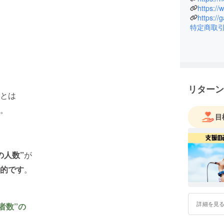
がもよんフェス '15~21 地域
https:/
UNION☆
特定商取
シェアハウ
47都道府
遂に202
リターン
とは
。
目
の人数”
が
的です
。
詳細を見
者数”の