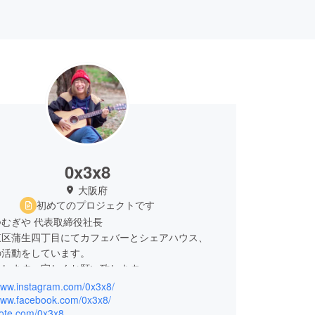
0x3x8
大阪府
初めてのプロジェクトです
むぎや 代表取締役社長
東区蒲生四丁目にてカフェバーとシェアハウス、
の活動をしています。
申します、宜しくお願い致します。
/www.instagram.com/0x3x8/
容、活動内容〉
/www.facebook.com/0x3x8/
note.com/0x3x8
ar 鐘の音 飲食店経営7年目