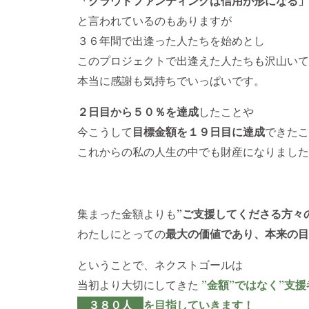
「クラウドファンティングは信用が形になる」
と言われているのもありますが
３６年間で出逢った人たちを始めとし
このプロジェクトで出逢えた人たちも沢山いて
本当に感謝も気持ちでいっぱいです。
２日目から５０％を達成
したことや
今こうして
目標金額を１９日目に達成
できたこ
これからの私の人生の中でも財産になりました
集まった金額よりも
”ご支援してくださる方々
わたしにとっての
最大の価値であり、本来の目
ということで、ネクストゴールは
当初より大切にしてきた
”金額”ではなく”支援
３８０人
を目指していきます！