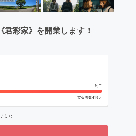
《君彩家》を開業します！
終了
支援者数
418
人
ました