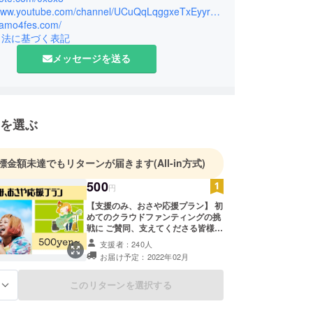
https://www.youtube.com/channel/UCuQqLqggxeTxEyyru4L2P5Q
活性化イベント主催
/gamo4fes.com/
JACK Gt&Vo バンド活動17年目
引法に基づく表記
ス＆コワーキングスペース紡ぎ家 2021年開業
メッセージを送る
県ゲストハウス巡りの原付日本一周の挑戦を経て
2年1月、念願の宿を大阪市城東区にて起業します！
を選ぶ
標金額未達でもリターンが届きます
(All-in方式)
500
円
【支援のみ、おさや応援プラン】 初
めてのクラウドファンティングの挑
戦に ご賛同、支えてくださる皆様あ
りがとうございます。 ご支援者様へ
支援者：240人
の感謝のお気持ちを込めた メールを
お届け予定：2022年02月
送らせていただきます。 ※ご希望の
口数をご購入ください ※上乗せ支援
も可能です ※備考欄に購入者のお名
このリターンを選択する
る
前（ニックネームがあれば）を記載
ください。