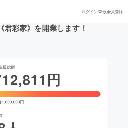
ログイン
/
新規会員登録
《君彩家》を開業します！
うすぐ公開されます
支援総額
プロダクト
712,811
円
ファッション
スポーツ
,000,000円
数
ア
ソーシャルグッド
8
人