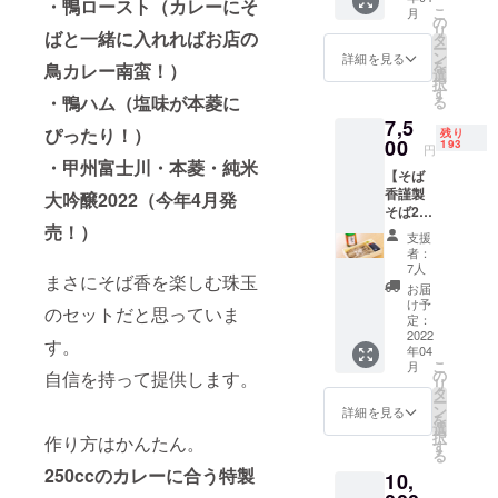
きま
の受
・鴨ロースト（カレーにそ
こ
月
す。 ・
賞！ ・
の
リ
ばと一緒に入れればお店の
支援さ
江戸時
タ
ー
れた画
代には
ン
詳細を見る
を
鳥カレー南蛮！）
面を初
将軍に
選
択
回の注
氷を献
す
・鴨ハム（塩味が本菱に
る
文時点
上して
7,5
でお見
いた歴
ぴったり！）
残り
せくだ
00
史を持
193
円
さい。
つ山梨
・甲州富士川・本菱・純米
【そば
・妙蓮
県富士
香謹製
寺本店
大吟醸2022（今年4月発
川町の
そば2食
／菊名
水 ・詳
売！）
分+本菱
店／日
細なス
支援
720ml
吉店に
トー
者：
セッ
て使用
リーは
7人
まさにそば香を楽しむ珠玉
ト】送
できま
こち
お届
料込 ・
す。 ・
ら
け予
のセットだと思っていま
大晦日
支援者
定：
http://h
に
2022
限定で
onbishi.
す。
年04
10,000
+200円
jp/ ＜
こ
月
食売れ
でごは
の
自信を持って提供します。
2020の
リ
るそば
んセッ
タ
特徴＞
ー
（2食
トに変
ン
・希少
詳細を見る
を
分） ・
更可能
選
米、地
択
作り方はかんたん。
甲州富
です。
す
元産、
る
士川・
・5,000
玉栄
250ccのカレーに合う特製
10,
本菱・
円の食
100%を
純米大