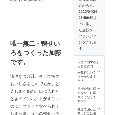
場で追
（妙蓮
の生産
関わらず、
加料金
寺本店
量で、
となり
のみ。
2022/04/24
純米大
ます
事前に
吟醸は
23:59:59
ま
+100円
ご予約
市場に
でごは
くださ
でに集まっ
出回り
んセッ
い。※お
にくい
た金額が
トも楽
つりは
・フ
しめま
返却し
ファンディ
ルー
す。 ・
ませ
ティー
唯一無二・鴨せい
ングされま
そば香
ん） ・
な香
での宴
使用可
す。
りが
ろをつくった加藤
会開催
能店
特徴。
にて
舗 妙
香りを
50,000
蓮寺本
です。
楽しむ
支援に関するよ
円分食
店／菊
ため、
くある質問
事券に
名店／
ワイン
変更す
日吉店
手数料はいく
グラス
ること
濃厚なつけ汁。そして鴨の
有効期
らかかります
で ・冷
も可
限：22
か？
やすと
おいしさをこれでもか、と
（妙蓮
年4月9
キレが
寺本店
日〜22
目標金額に届
増し、
楽しめる鴨肉。口に入れた
のみ。
年9月30
かなかった場
どんな
事前に
日
合どうなりま
ときのインパクトがすごい
食事に
ご予約
すか？
も合い
くださ
のに、サラッと食べられて
ます ＜
い。お
支援で困った
2021の
つりは
しまう味。うちの鴨せいろ
時はどこに相
特徴＞