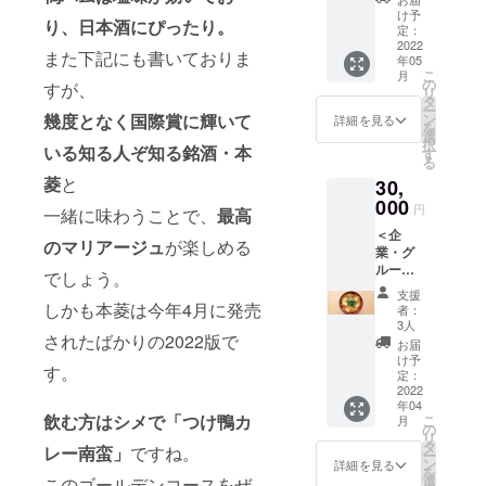
食事に
そば香
す。 ・
純米大
け予
も合い
り、日本酒にぴったり。
特製！
支援者
定：
吟醸
ます ＜
カレー
2022
限定で
2020
2021の
また下記にも書いておりま
年05
ルー
+200円
or2021
特徴＞
こ
月
（一般
でごは
の
・そば
すが、
・地元
リ
発売
んセッ
タ
香のそ
産、山
ー
前！こ
トをつ
幾度となく国際賞に輝いて
ン
ばに合
詳細を見る
田錦
を
こだけ
けられ
選
うオス
100%を
択
いる知る人ぞ知る銘酒・本
でまず
ます。
す
スメ日
使用。
る
発
・
本酒！
・冷、
菱
と
30,
売！）
10,000
・ロン
常温、
・そば
000
円の食
ドン酒
円
ぬる
一緒に味わうことで、
最高
セット
事券と
チャレ
燗、そ
＜企
（生
しても
ンジ金
のマリアージュ
が楽しめる
れぞれ
業・グ
麺・2人
使用可
賞、フ
の違っ
ループ
前+カ
能で
でしょう。
ランス
た味を
向け＞
レーに
す。※お
KuraMa
支援
楽しめ
【そば
合う特
しかも本菱は今年4月に発売
つりは
ster金
者：
る ・米
香を社
製めん
返却し
3人
賞など
本来の
されたばかりの2022版で
食使用
つゆ付
ませ
世界的
お届
香りを
券（お
き！）
ん。 有
け予
コン
引き出
す。
食事
・鴨
定：
効期
クール
してい
券）】
2022
ロース
限：22
で数々
るの
年04
・そ
ト（カ
年4月9
の受
飲む方はシメで「つけ鴨カ
で、そ
こ
月
ば、ど
レーに
の
日〜22
賞！ ・
ばを引
リ
んぶり
そばと
タ
年9月30
江戸時
レー南蛮」
ですね。
き立た
ー
物を自
一緒に
ン
日
詳細を見る
代には
せる
を
由に注
入れれ
選
このゴールデンコースをぜ
将軍に