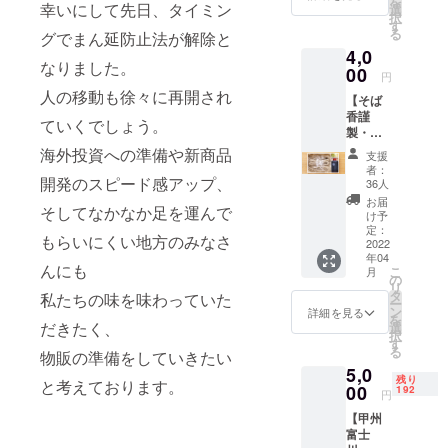
を
トで楽
幸いにして先日、タイミン
有効期
選
択
しめる
限：22
す
る
グでまん延防止法が解除と
年4月9
4,0
日〜22
なりました。
00
年9月30
円
日
人の移動も徐々に再開され
【そば
香謹
ていくでしょう。
製・そ
ばセッ
海外投資への準備や新商品
支援
ト4食
者：
分】送
開発のスピード感アップ、
36人
料込 ・
お届
そしてなかなか足を運んで
大晦日
け予
に
定：
もらいにくい地方のみなさ
10,000
2022
年04
食売れ
んにも
こ
月
るそば
の
リ
・つゆ
タ
私たちの味を味わっていた
ー
もセッ
ン
詳細を見る
を
トで楽
だきたく、
選
択
しめる
す
る
物販の準備をしていきたい
（写真
5,0
は2食分
残り
と考えております。
です）
00
192
円
【甲州
富士