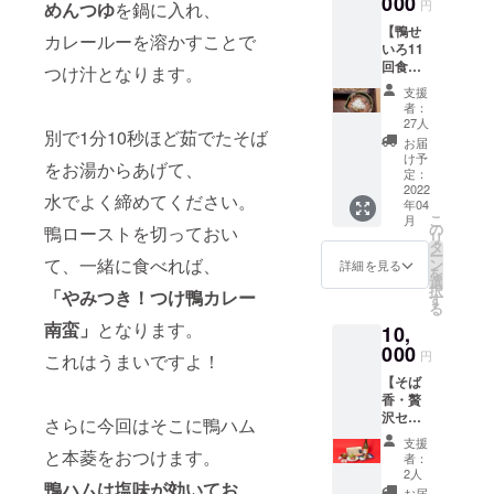
000
事券と
使用。
円
めんつゆ
を鍋に入れ、
吟醸
しても
・玉栄
【鴨せ
2020or
使用可
は年間
カレールーを溶かすことで
いろ11
2021の
能で
670トン
回食事
セット
つけ汁となります。
す。※お
あまり
券】 ・
（選べ
つりは
の生産
支援
その場
ます）
返却し
量で、
者：
で鴨南
・そば
ませ
27人
純米大
別で1分10秒ほど茹でたそば
蛮そば
と日本
ん。 有
吟醸は
お届
or鴨せ
酒の
効期
け予
市場に
をお湯からあげて、
いろを
ゴール
定：
限：22
出回り
選択で
2022
デンマ
年4月9
にくい
水でよく締めてください。
年04
きま
リアー
日〜22
・フ
こ
月
す。 ・
ジュを
の
年9月30
鴨ローストを切っておい
ルー
リ
支援さ
お楽し
タ
日
ティー
ー
れた画
て、一緒に食べれば、
みくだ
ン
詳細を見る
な香
を
面を初
さい！
選
りが
択
「やみつき！つけ鴨カレー
回の注
・そば
す
特徴。
る
文時点
と本菱
香りを
南蛮」
となります。
10,
でお見
を別々
楽しむ
せくだ
000
にご支
ため、
円
これはうまいですよ！
さい。
援いた
ワイン
【そば
・妙蓮
だくよ
グラス
香・贅
寺本店
りもお
で ・冷
沢セッ
／菊名
得で
さらに今回はそこに鴨ハム
やすと
ト】※送
店／日
す！ ◯
キレが
支援
料込と
と本菱をおつけます。
吉店に
甲州富
者：
増し、
なりま
て使用
士川・
2人
どんな
鴨ハムは塩味が効いてお
す。 ・
できま
本菱・
お届