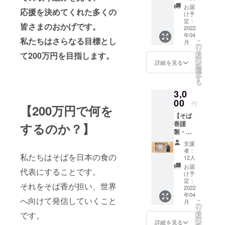
もった
お届
応援を決めてくれた多くの
メッ
け予
セー
定：
皆さまのおかげです。
ジ】 支
2022
年04
援され
私たちはさらなる目標とし
こ
月
た画面
の
リ
を注文
タ
て200万円を目指します。
ー
時点で
ン
詳細を見る
を
お見せ
選
択
くださ
す
る
い。 菊
3,0
名店／
日吉店
00
円
【200万円で何を
／妙蓮
【そば
寺本店
香謹
するのか？】
にて使
製・そ
用でき
ばセッ
ます。
支援
ト2食
支援者
者：
私たちはそばを日本の食の
分】送
限定で
12人
料込 ・
+200円
お届
代表にすることです。
大晦日
でごは
け予
に
んセッ
定：
それをそば香が担い、世界
10,000
2022
トをご
年04
食売れ
提供す
へ向けて発信していくこと
こ
月
るそば
ること
の
リ
・つゆ
もでき
タ
です。
ー
もセッ
ます。
ン
詳細を見る