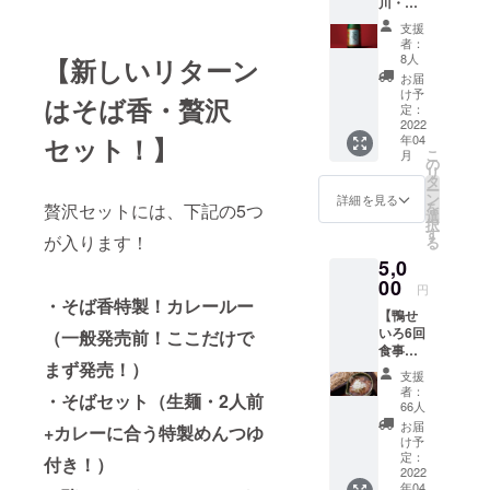
川・本
菱・純
支援
米大吟
者：
醸
8人
【新しいリターン
720ml
お届
2020
け予
はそば香・贅沢
or2021
定：
】送料
2022
セット！】
年04
込 ・そ
こ
月
ば香の
の
リ
そばに
タ
ー
合うオ
ン
詳細を見る
を
贅沢セットには、下記の5つ
ススメ
選
択
日本
す
が入ります！
る
酒！ ・
5,0
ロンド
ン酒
00
円
チャレ
・そば香特製！カレールー
【鴨せ
ンジ金
いろ6回
（一般発売前！ここだけで
賞、フ
食事
ランス
まず発売！）
券】 ・
KuraMa
支援
その場
ster金
者：
・そばセット（生麺・2人前
で鴨南
賞など
66人
蛮そば
世界的
お届
+カレーに合う特製めんつゆ
or鴨せ
コン
け予
いろを
クール
定：
付き！）
選択で
2022
で数々
年04