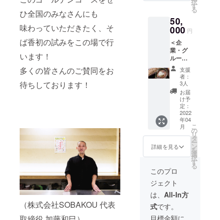
択
文でき
ばお店
す
氷を献
る
ます
ひ全国のみなさんにも
の鳥カ
上して
50,
（30食
レー南
いた歴
味わっていただきたく、そ
分） ・
000
蛮！）
史を持
円
そば+ど
・鴨ハ
つ山梨
ば香初の試みをこの場で行
＜企
んぶり
ム（塩
県富士
業・グ
セット
味が本
川町の
います！
ループ
はその
菱に
水 ・詳
向け＞
場で追
ぴった
多くの皆さんのご賛同をお
細なス
支援
【そば
加料金
り！）
者：
トー
香を社
となり
待ちしております！
・甲州
3人
リーは
食使用
ます
富士
お届
こち
券（お
+200円
川・本
け予
ら
食事
でごは
定：
菱・純
http://h
券）】
2022
んせっ
米大吟
onbishi.
年04
・そ
とも楽
醸
jp/ ＜
こ
月
ば、ど
しめま
の
2022（
2020の
リ
んぶり
す。 ・
タ
今年4月
特徴＞
ー
物を自
そば香
ン
発
詳細を見る
・希少
を
由に注
での宴
選
売！）
米、地
択
文でき
会開催
す
元産、
る
ます
にて
このプロ
玉栄
（50食
30,000
100%を
ジェクト
分） ・
円分食
使用。
そば+ど
事券に
は、
All-In方
・玉栄
んぶり
変更す
は年間
（株式会社SOBAKOU 代表
式
です。
セット
ること
670トン
はその
も可
目標金額に
取締役 加藤和巳）
あまり