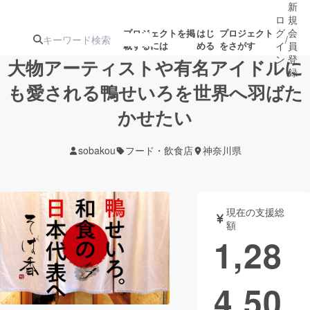
新
ロ
規
グ
会
プロジェクトを掲
はじ
プロジェクト
/
載するには
める
をさがす
イ
員
ン
登
大物アーティストや有名アイドルに
録
も愛される鴨せいろを世界へ羽ばた
かせたい
人気のプロ
注目のリ
注目の新着プロ
募集終了が近いプ
もうすぐ公開
ジェクト
ターン
ジェクト
ロジェクト
されます
sobakou
フード・飲食店
神奈川県
アート・写真
音楽
現在の支援総
テクノロジー・ガジェット
ゲーム・サ
額
1,28
映像・映画
書籍・雑誌
4,50
ビジネス・起業
チャレンジ