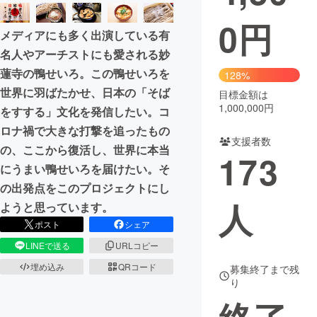
0
円
まちづくり・地域活性化
メディアにも多く出演している有
名人やアーチストにも愛される妙
CAMPFIRE for Social Good
CAMPFIRE Creation
蓮寺の鴨せいろ。この鴨せいろを
128%
CAMPFIREふるさと納税
machi-ya
コミュニティ
世界に羽ばたかせ、日本の「そば
目標金額は
1,000,000円
をすする」文化を発信したい。コ
ロナ禍で大きな打撃を追ったもの
支援者数
の、ここから復活し、世界に本当
173
にうまい鴨せいろを届けたい。そ
の出発点をこのプロジェクトにし
人
ようと思っています。
ポスト
シェア
LINEで送る
URLコピー
埋め込み
QRコード
募集終了まで残
り