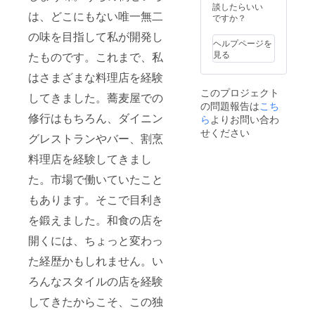
返却し
談したらいい
・地元
は、どこにもない唯一無二
ませ
ですか？
産、山
ん） ・
田錦
の味を目指して私が開発し
使用可
ヘルプページを
100%を
能店
見る
使用。
たものです。これまで、私
舗 妙
・冷、
蓮寺本
はさまざまな料理店を経験
常温、
店／菊
ぬる
このプロジェクト
名店／
してきました。蕎麦屋での
燗、そ
の問題報告は
こち
日吉店
れぞれ
修行はもちろん、ダイニン
有効期
ら
よりお問い合わ
の違っ
限：22
せください
た味を
グレストランやバー、割烹
年4月9
楽しめ
日〜22
る ・米
料理店を経験してきまし
年9月30
本来の
日
た。市場で働いていたこと
香りを
引き出
もあります。そこで目利き
してい
るの
を鍛えました。和食の店を
で、そ
ばを引
開くには、ちょっと変わっ
き立た
せる
た経歴かもしれません。い
ろんなスタイルの店を経験
してきたからこそ、この独