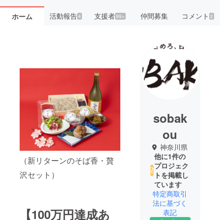
活動報告
支援者
仲間募集
コメント
ホーム
4
99+
2
sobak
ou
神奈川県
他に1件の
（新リターンのそば香・贅
プロジェク
沢セット）
トを掲載し
ています
特定商取引
法に基づく
【100万円達成あ
表記