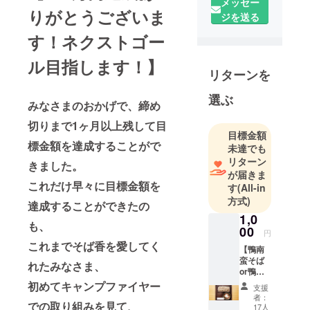
メッセー
りがとうございま
ジを送る
す！ネクストゴー
ル目指します！】
リターンを
選ぶ
みなさまのおかげで、締め
切りまで1ヶ月以上残して目
目標金額
標金額を達成することがで
未達でも
リターン
きました。
が届きま
これだけ早々に目標金額を
す
(All-in
方式)
達成することができたの
1,0
も、
00
円
これまでそば香を愛してく
【鴨南
蛮そば
れたみなさま、
or鴨せ
いろ1回
初めてキャンプファイヤー
支援
食事券
者：
での取り組みを見て、
+心のこ
17人