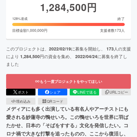
1,284,500
円
終了
128
%達成
目標金額
1,000,000
円
支援者数
173
人
このプロジェクトは、
2022/02/19
に募集を開始し、
173
人の支援
により
1,284,500
円の資金を集め、
2022/04/24
に募集を終了し
ました
もう一度プロジェクトをやってほしい
ポスト
シェア
LINEで送る
URLコピー
埋め込み
QRコード
メディアにも多く出演している有名人やアーチストにも
愛される妙蓮寺の鴨せいろ。この鴨せいろを世界に羽ば
たかせ、日本の「そばをすする」文化を発信したい。コ
ロナ禍で大きな打撃を追ったものの、ここから復活し、