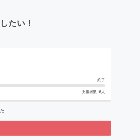
業したい！
終了
支援者数
18
人
た