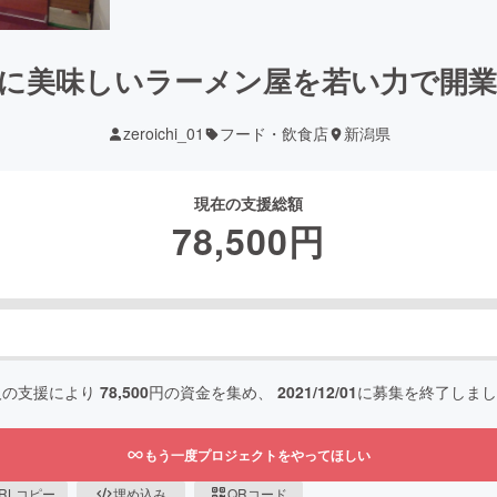
に美味しいラーメン屋を若い力で開
zeroichi_01
フード・飲食店
新潟県
現在の支援総額
78,500
円
人の支援により
78,500
円の資金を集め、
2021/12/01
に募集を終了しまし
もう一度プロジェクトをやってほしい
RLコピー
埋め込み
QRコード