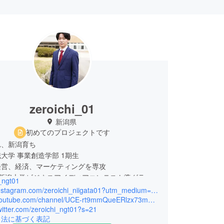
zeroichi_01
新潟県
初めてのプロジェクトです
れ、新潟育ち
大学 事業創造学部 1期生
経営、経済、マーケティングを専攻
度新潟大学ビジネスアイディアコンテスト準グラン
_ngt01
https://instagram.com/zeroichi_niigata01?utm_medium=copy_link
https://youtube.com/channel/UCE-rt9mmQueERlzx73mg7YA
twitter.com/zeroichi_ngt01?s=21
引法に基づく表記