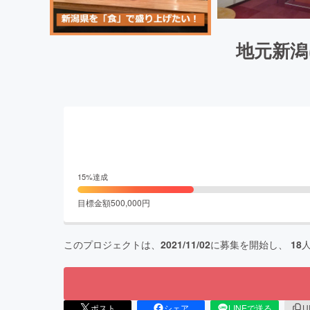
地元新潟
15
%達成
目標金額
500,000
円
このプロジェクトは、
2021/11/02
に募集を開始し、
18
ポスト
シェア
LINEで送る
U