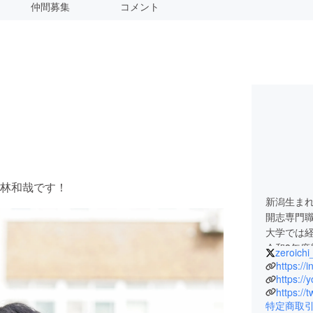
仲間募集
コメント
林和哉です！
新潟生ま
開志専門職
大学では
令和3年
zeroichi
プリ
https://
特定商取