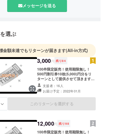
メッセージを送る
を選ぶ
標金額未達でもリターンが届きます
(All-in方式)
3,000
円
残り
84
100件限定販売！使用期限無し！
500円割引券10枚(5,000)円分をリ
ターンとして提供させて頂きます。
メールを送信させて頂き、その後当
支援者：16人
店にご来店された際に直接メールを
お届け予定：2022年01月
確認することでの引き換えとさせて
頂きます。 郵送でのリターン提供は
出来ません。直接のみとさせていた
このリターンを選択する
る
だきます。 なにか不明な点があれば
Instagramまでご連絡ください。 よ
ろしくお願い致します！ 有効期限：
「店舗が存続する限り」
12,000
円
残り
98
100件限定販売！使用期限無し！