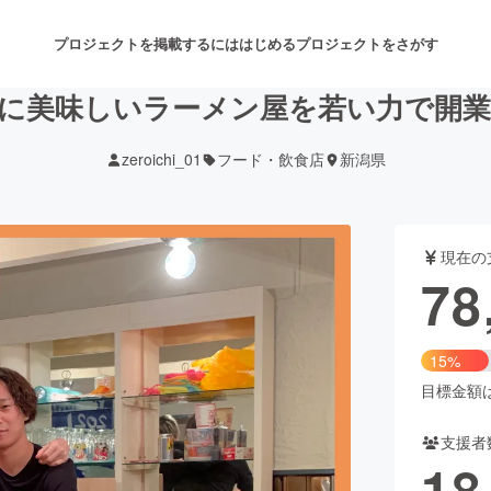
プロジェクトを掲載するには
はじめる
プロジェクトをさがす
に美味しいラーメン屋を若い力で開
zeroichi_01
フード・飲食店
新潟県
注目のリターン
注目の新着プロジェクト
募集終了が近いプロジェクト
も
現在の
音楽
舞台・パフォーマンス
78
ゲーム・サービス開発
フード・飲食店
15%
書籍・雑誌出版
アニメ・漫画
目標金額は5
支援者
チャレンジ
ビューティー・ヘルスケ
18