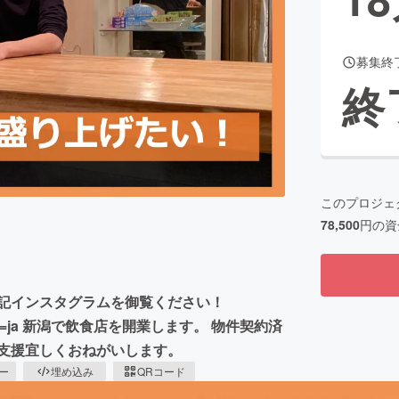
募集終
CAMPFIRE for Social Good
CAMPFIRE Creation
終
CAMPFIREふるさと納税
machi-ya
コミュニティ
このプロジェ
78,500
円の資
下記インスタグラムを御覧ください！
gata01/?hl=ja 新潟で飲食店を開業します。 物件契約済
ご支援宜しくおねがいします。
ピー
埋め込み
QRコード