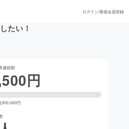
ログイン
/
新規会員登録
業したい！
うすぐ公開されます
支援総額
プロダクト
,500
円
ファッション
スポーツ
00,000円
数
ア
ソーシャルグッド
人