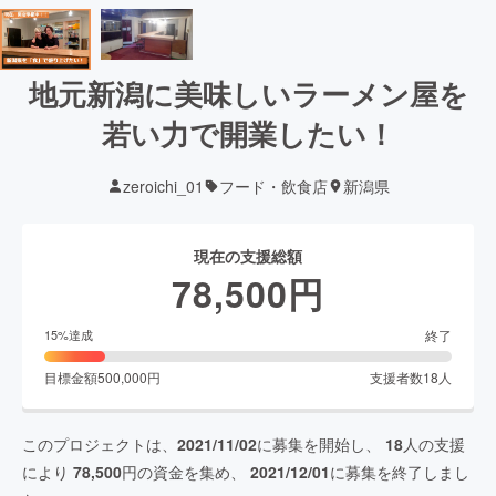
地元新潟に美味しいラーメン屋を
若い力で開業したい！
zeroichi_01
フード・飲食店
新潟県
現在の支援総額
78,500
円
終了
15
%達成
目標金額
500,000
円
支援者数
18
人
このプロジェクトは、
2021/11/02
に募集を開始し、
18
人の支援
により
78,500
円の資金を集め、
2021/12/01
に募集を終了しまし