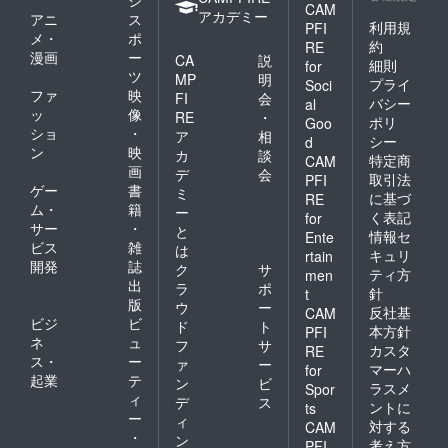
CAM
アカデミー
アニ
ス
利用規
PFI
メ・
ポ
約
RE
漫画
ー
CA
説
細則
for
ツ
MP
明
プライ
Soci
ファ
映
FI
会
バシー
al
ッ
像
RE
・
ポリ
Goo
ショ
・
ア
相
シー
d
ン
映
カ
談
特定商
CAM
画
デ
会
取引法
PFI
ゲー
書
ミ
に基づ
RE
ム・
籍
ー
く表記
for
サー
・
と
情報セ
Ente
ビス
雑
は
キュリ
rtain
開発
誌
ク
サ
ティ方
men
出
ラ
ポ
針
t
版
ウ
ー
反社基
CAM
ビジ
ビ
ド
ト
本方針
PFI
ネ
ュ
フ
サ
カスタ
RE
ス・
ー
ァ
ー
マーハ
for
起業
テ
ン
ビ
ラスメ
Spor
ィ
デ
ス
ントに
ts
ー
ィ
対する
CAM
・
ン
考え方
PFI