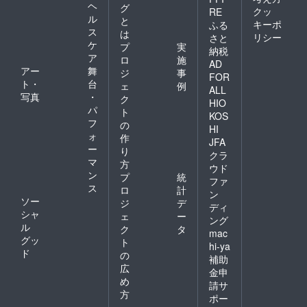
ヘ
グ
クッ
RE
ル
と
キーポ
ふる
ス
は
リシー
さと
ケ
プ
実
納税
ア
ロ
施
AD
アー
舞
ジ
事
FOR
ト・
台
ェ
例
ALL
写真
・
ク
HIO
パ
ト
KOS
フ
の
HI
ォ
作
JFA
ー
り
クラ
マ
方
ウド
ン
プ
統
ファ
ス
ロ
計
ン
ソー
ジ
デ
ディ
シャ
ェ
ー
ング
ル
ク
タ
mac
グッ
ト
hi-ya
ド
の
補助
広
金申
め
請サ
方
ポー