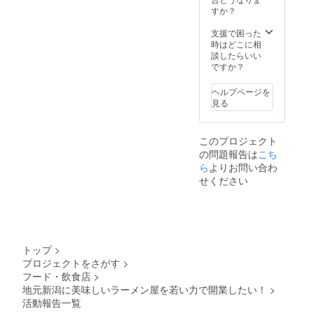
明な点
すか？
があれ
ば
支援で困った
Instagr
時はどこに相
amまで
談したらいい
ご連絡
ですか？
くださ
い。 よ
ヘルプページを
ろしく
見る
お願い
致しま
す！ 有
このプロジェクト
効期
の問題報告は
こち
限：
「店舗
ら
よりお問い合わ
が存続
せください
する限
り」
トップ
>
プロジェクトをさがす
>
フード・飲食店
>
地元新潟に美味しいラーメン屋を若い力で開業したい！
>
活動報告一覧