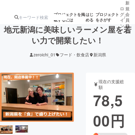
新
ロ
規
グ
会
プロジェクトを掲
はじ
プロジェクト
/
載するには
める
をさがす
イ
員
ン
登
地元新潟に美味しいラーメン屋を若
録
い力で開業したい！
人気のプロ
注目のリ
注目の新着プロ
募集終了が近いプ
もうすぐ公開
zeroichi_01
フード・飲食店
新潟県
ジェクト
ターン
ジェクト
ロジェクト
されます
アート・写真
音楽
現在の支援総
額
78,5
テクノロジー・ガジェット
ゲーム・サ
00
円
映像・映画
書籍・雑誌
ビジネス・起業
チャレンジ