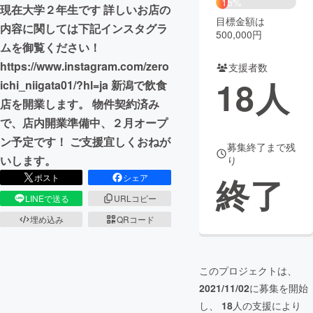
15%
現在大学２年生です 詳しいお店の
目標金額は
まちづくり・地域活性化
内容に関しては下記インスタグラ
500,000円
ムを御覧ください！
https://www.instagram.com/zero
支援者数
CAMPFIRE for Social Good
CAMPFIRE Creation
18
人
ichi_niigata01/?hl=ja 新潟で飲食
CAMPFIREふるさと納税
machi-ya
コミュニティ
店を開業します。 物件契約済み
で、店内開業準備中、２月オープ
ン予定です！ ご支援宜しくおねが
募集終了まで残
いします。
り
終了
ポスト
シェア
LINEで送る
URLコピー
埋め込み
QRコード
このプロジェクトは、
2021/11/02
に募集を開始
し、
18
人の支援により