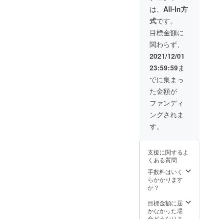
頂き、
ん。直
は、
All-In方
その後
接のみ
式
です。
当店に
とさせ
ご来店
ていた
目標金額に
された
だきま
関わらず、
際に直
す。 な
接メー
にか不
2021/12/01
ルを確
明な点
23:59:59
ま
認する
があれ
ことで
ば
でに集まっ
の引き
Instagr
た金額が
換えと
amまで
させて
ご連絡
ファンディ
頂きま
くださ
ングされま
す。 郵
い。 よ
送での
ろしく
す。
リター
お願い
ン提供
致しま
は出来
す！ 有
支援に関するよ
ませ
効期
くある質問
ん。直
限：
接の提
「店舗
手数料はいく
供のみ
が存続
らかかります
とさせ
する限
か？
ていた
り」
だきま
目標金額に届
す。 な
かなかった場
にか不
合どうなりま