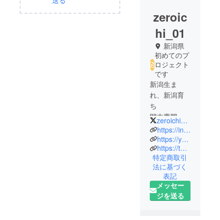
送る
zeroic
hi_01
新潟県
初めてのプ
ロジェクト
です
新潟生ま
れ、新潟育
ち
開志専門職
zeroichi_ngt01
大学 事業創
https://instagram.com/zeroichi_niigata01?utm_medium=copy_link
造学部 1期生
https://youtube.com/channel/UCE-rt9mmQueERlzx73mg7YA
https://twitter.com/zeroichi_ngt01?s=21
大学では経
特定商取引
営、経済、
法に基づく
マーケティ
表記
ングを専攻
メッセー
令和3年度新
ジを送る
潟大学ビジ
ネスアイ