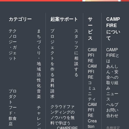
カテゴリー
起案サポート
サ
CAMP
ー
FIRE
テク
ま
プ
ス
ビ
につい
ノロ
ち
ロ
タ
ス
て
ジー
づ
ジ
ッ
・ガ
く
ェ
フ
CAM
CAMP
ジェ
り
ク
に
PFI
FIREと
ット
・
ト
相
RE
は
地
を
談
CAM
あんし
域
作
す
PFI
ん・安
活
る
る
RE
全への
性
資
コ
取り組
化
料
ミュ
み
プロ
音
請
ニ
ニュー
ダク
楽
求
ティ
ス
ト
CAM
ヘルプ
クラウドファ
フー
チ
PFI
お問い
ンディングの
ド・
ャ
RE
合わせ
ノウハウを無
飲食
レ
Crea
料で学ぼう
店
ン
tion
各種規定
CAMPFIRE
ジ