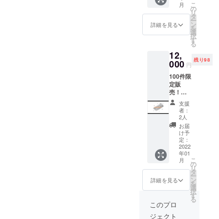
こ
月
ンとし
の
リ
て提供
タ
ー
させて
ン
詳細を見る
を
頂きま
選
択
す。
す
る
メール
12,
を送信
残り98
させて
000
円
頂き、
100件限
その後
定販
当店に
売！使
ご来店
用期限
された
支援
無し！
際に直
者：
500円割
接メー
2人
引券40
ルを確
お届
枚
認する
け予
（2000
ことで
定：
0円分）
2022
の引き
年01
をリ
換えと
こ
月
ターン
させて
の
リ
として
頂きま
タ
ー
お渡し
す。 郵
ン
詳細を見る
を
致しま
送での
選
択
す！
リター
す
る
メール
ン提供
このプロ
を送信
は出来
ジェクト
させて
ませ