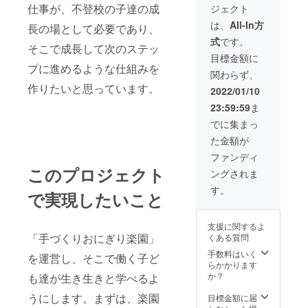
メッ
仕事が、不登校の子達の成
ジェクト
いま
ども
セージ
す。 ●
（中学
は、
All-In方
を書い
長の場として必要であり、
サイズ
生以
てもら
式
です。
大人フ
下）に
いま
そこで成長して次のステッ
リーサ
おにぎ
目標金額に
す。 ※
イズ
りを提
プに進めるような仕組みを
備考欄
関わらず、
（丈
供しま
にあな
85cm）
作りたいと思っています。
す。支
2022/01/10
たの名
●素材
援者ご
前（も
23:59:59
ま
綿100％
本人に
しくは
（デニ
おにぎ
でに集まっ
ニック
ム） ●
りチ
ネー
た金額が
洗濯 洗
ケット
ム・イ
濯機の
をお届
ファンディ
ニシャ
使用〇
けする
ル）を
このプロジェクト
ングされま
※色移り
コース
書いて
の可能
ではご
す。
いただ
で実現したいこと
性があ
ざいま
くと、
るの
せんの
おにチ
で、他
でご注
ケにそ
支援に関するよ
のもの
意くだ
の名前
「手づくりおにぎり楽園」
くある質問
とは分
さい。
が記載
けて、
※おにチ
手数料はいく
されま
を運営し、そこで働く子ど
単独で
ケでお
らかかります
す。
洗濯し
にぎり
か？
も達が生き生きと学べるよ
（原
てくだ
を食べ
則、１
さい。
うにします。まずは、楽園
た子
目標金額に届
０文字
（また