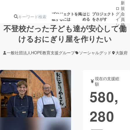
新
ロ
規
グ
会
プロジェクトを掲
はじ
プロジェクト
/
載するには
める
をさがす
イ
員
ン
登
不登校だった子ども達が安心して働
録
けるおにぎり屋を作りたい
人気のプロ
注目のリ
注目の新着プロ
募集終了が近いプ
もうすぐ公開
一般社団法人HOPE教育支援グループ
ソーシャルグッド
大阪府
ジェクト
ターン
ジェクト
ロジェクト
されます
アート・写真
音楽
現在の支援総
額
580,
テクノロジー・ガジェット
ゲーム・サ
280
映像・映画
書籍・雑誌
ビジネス・起業
チャレンジ