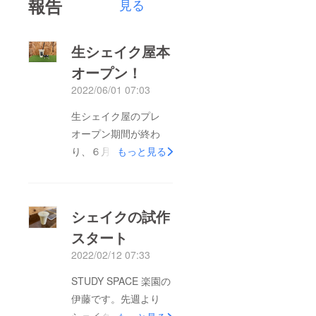
報告
見る
生シェイク屋本
オープン！
2022/06/01 07:03
生シェイク屋のプレ
オープン期間が終わ
り、６月より本オープ
もっと見る
ンとなります。生シェ
イク屋のヒットと同時
におにぎりの方も地元
シェイクの試作
の方に知ってもらえた
スタート
ようで、今月はおにぎ
2022/02/12 07:33
りの方もよく売れまし
た。４月までは経営状
STUDY SPACE 楽園の
態がかなり厳しく苦戦
伊藤です。先週より
しておりましたが、５