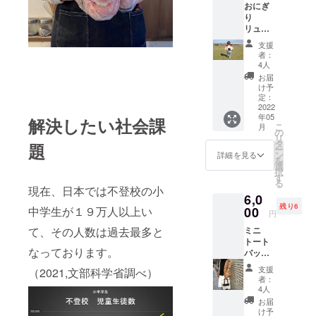
おにぎ
奥行
にぎり
り
5cm
を食べ
リュッ
ショル
た子
ク ソラ
ダーの
（また
支援
イロ工
長さ
はその
者：
房オリ
74cm～
4人
親）に
ジナル
140cm
は、お
お届
子ども
け予
にチケ
用おに
定：
の裏に
ぎり
2022
お礼の
年05
リュッ
解決したい社会課
メッ
こ
月
クで
の
セージ
リ
す。 サ
タ
を書い
題
ー
イズ 高
ン
詳細を見る
てもら
を
さ
選
いま
択
24cm×
す
す。 ※
る
横幅
現在、日本では不登校の小
備考欄
6,0
25cm×
にあな
残り6
奥行
00
中学生が１９万人以上い
たの名
円
9cm
前（も
ミニ
て、その人数は過去最多と
ショル
しくは
トート
ダーの
ニック
なっております。
バッグ
長さ
ネー
ソライ
21cm～
ム・イ
支援
（2021,文部科学省調べ）
ロ工房
46cm
者：
ニシャ
オリジ
4人
ル）を
ナルの
お届
書いて
トート
け予
いただ