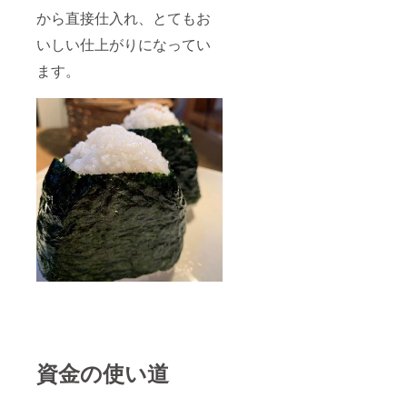
amの
から直接仕入れ、とてもお
アップ
いしい仕上がりになってい
です。
おにチ
ます。
ケの郵
送はそ
こから3
カ月後
になり
ますの
で、ご
了承く
ださ
い。 ※
おにチ
ケの郵
送が不
要な場
合は、
その旨
備考欄
にご記
入くだ
さい。
※有効期
資金の使い道
限は
2022年
4月～