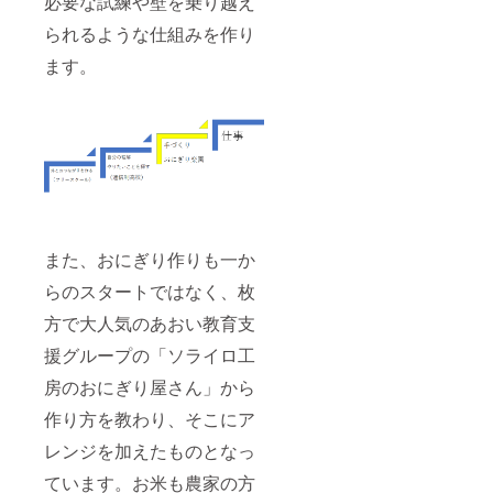
必要な試練や壁を乗り越え
が記載
られるような仕組みを作り
されま
す。
ます。
（原
則、１
０文字
以内と
させて
いただ
きま
す） ※
具はう
め・し
お・こ
また、おにぎり作りも一か
んぶ・
さけ・
らのスタートではなく、枚
おかか
に限定
方で大人気のあおい教育支
されま
す。 ※
援グループの「ソライロ工
店内の
房のおにぎり屋さん」から
掲載期
間は3か
作り方を教わり、そこにア
月で
す。 ※
レンジを加えたものとなっ
お届け
予定は
ています。お米も農家の方
Instagr