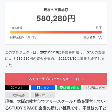
現在の支援総額
580,280
円
終了
116
%達成
目標金額
500,000
円
支援者数
57
人
このプロジェクトは、
2021/11/19
に募集を開始し、
57
人の支援
により
580,280
円の資金を集め、
2022/01/10
に募集を終了しま
した
もう一度プロジェクトをやってほしい
ポスト
シェア
LINEで送る
URLコピー
埋め込み
QRコード
現在、大阪の枚方市でフリースクールと塾を運営してい
るSTUDY SPACE 楽園の新しい挑戦です。不登校の子ど