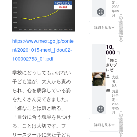
バッ
定：
くと、
グ。お
2022
おにチ
年05
にぎり
ケにそ
こ
月
や小物
の
の名前
リ
を入れ
タ
が記載
ー
ると
ン
詳細を見る
されま
を
ちょう
選
す。
択
どよい
す
（原
る
https://www.mext.go.jp/conte
サイズ
則、１
10,
です。
０文字
nt/20201015-mext_jidou02-
サイズ
000
円
以内と
横
100002753_01.pdf
させて
「おに
31cm（
いただ
ぎりプ
上
きま
レゼン
部）/17
学校にどうしてもいけない
す） ※
トチ
cm（底
支援
具はう
ケット
部） 高
子ども達が、大人から責め
者：
め・し
（おに
さ16cm
0人
お・こ
られ、心を疲弊している姿
チ
奥行
お届
んぶ・
ケ）」
14cm
け予
さけ・
をたくさん見てきました。
50枚分
持ち手
定：
おかか
に支援
2022
の長
「嫌なことは嫌と断る」
に限定
年05
者様の
さ
されま
こ
月
お名前
20cm
の
「自分に合う環境を見つけ
す。 ※
リ
を記載
持ち手
タ
有効期
ー
し、子
の幅
ン
る」ことは大切です。フ
詳細を見る
限は
を
ども達
2cm
選
2022年
択
からの
リースクールに来た子ども
す
4月～
る