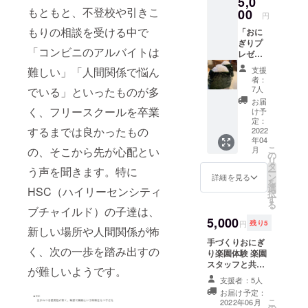
5,0
もともと、不登校や引きこ
10cm×
00
円
奥行
もりの相談を受ける中で
「おに
6cm
ぎりプ
「コンビニのアルバイトは
レゼン
トチ
支援
難しい」「人間関係で悩ん
ケット
者：
（おに
7人
でいる」といったものが多
チ
お届
ケ）」
く、フリースクールを卒業
け予
25枚分
定：
するまでは良かったもの
に支援
2022
年04
者様の
こ
月
の、そこから先が心配とい
お名前
の
リ
を記載
タ
う声を聞きます。特に
ー
し、子
ン
詳細を見る
を
ども達
選
HSC（ハイリーセンシティ
択
からの
す
る
お礼の
ブチャイルド）の子達は、
メッ
5,000
円
残り5
セージ
新しい場所や人間関係が怖
を
手づくりおにぎ
く、次の一歩を踏み出すの
Instagr
り楽園体験 楽園
amに
スタッフと共に
が難しいようです。
アップ
おにぎり屋体験
支援者：5人
しま
（約３時間）が
お届け予定：
す。 ※
できます。おに
こ
2022年06月
この
の
ぎりを１０個ま