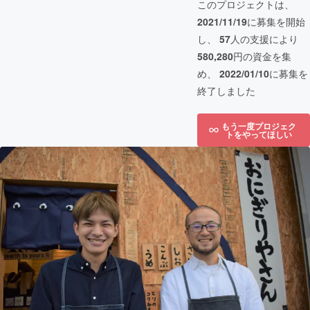
このプロジェクトは、
2021/11/19
に募集を開始
し、
57
人の支援により
580,280
円の資金を集
め、
2022/01/10
に募集を
終了しました
もう一度プロジェク
トをやってほしい