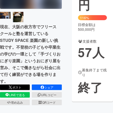
円
まちづくり・地域活性化
116%
目標金額は
CAMPFIRE for Social Good
CAMPFIRE Creation
現在、大阪の枚方市でフリース
500,000円
CAMPFIREふるさと納税
machi-ya
コミュニティ
クールと塾を運営している
STUDY SPACE 楽園の新しい挑
支援者数
57
人
戦です。不登校の子どもや卒業生
の学びの一環として「手づくりお
にぎり楽園」というおにぎり屋を
営み、そこで働きながら社会に出
募集終了まで残
て行く練習ができる場を作りま
り
す。
終了
ポスト
シェア
LINEで送る
URLコピー
埋め込み
QRコード