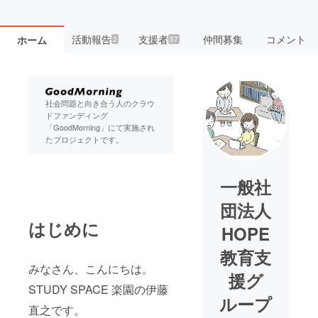
活動報告
支援者
仲間募集
コメント
ホーム
2
57
社会問題と向き合う人のクラウ
ドファンディング
「GoodMorning」にて実施され
たプロジェクトです。
一般社
団法人
はじめに
HOPE
教育支
みなさん、こんにちは。
援グ
STUDY SPACE 楽園の伊藤
ループ
直之です。