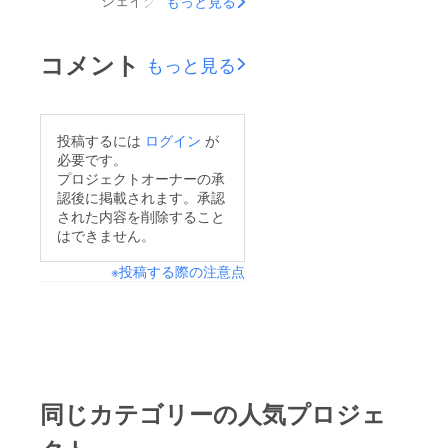
シェイクの試作を始め
もっと見る
月になって持ち直すこ
ました！「えっ？おに
とができ、あとは地元
ぎり屋じゃなかった
コメント
もっと見る
に根付き、今の売り上
の？」という疑問が生
げをいかにキープして
まれたと思うので、今
いけるかですが、ス
日はそこのところを説
投稿するには
ログイン
が
タッフと共に頑張って
明していきます。実
必要です。
いきたいと思います。
は、昨年の９月の時点
プロジェクトオーナーの承
今回のプロジェクトは
認後に掲載されます。承認
で「シェイクを軸にし
「不登校だった子達が
された内容を削除すること
た飲食店を経営してい
はできません。
働けるお店」を作るた
く」ということを決め
めに、自分の得意分野
※投稿する際の注意点
ておりました。子ども
でもなく経験もない
の頃、旅行中のサービ
「飲食店」をスタート
スエリアで食べる「北
させましたが、思って
海道ソフトクリーム」
いた以上にうまくいか
が大好きで、よく両親
ないことが多く、改め
や祖父母から買っても
同じカテゴリーの人気プロジェ
て世の中の飲食店の凄
らって、喜んで食べて
さ、創意工夫のノウハ