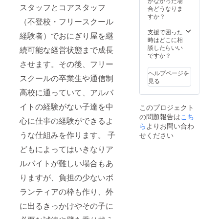
かなかった場
以内と
スタッフとコアスタッフ
はその
合どうなりま
させて
親）に
すか？
いただ
（不登校・フリースクール
は、お
きま
にチケ
支援で困った
す） ※
経験者）でおにぎり屋を継
の裏に
時はどこに相
具はう
お礼の
談したらいい
続可能な経営状態まで成長
め・し
メッ
ですか？
お・こ
セージ
させます。その後、フリー
んぶ・
を書い
さけ・
ヘルプページを
スクールの卒業生や通信制
てもら
おかか
見る
いま
に限定
高校に通っていて、アルバ
す。 ※
されま
備考欄
す。 ※
イトの経験がない子達を中
このプロジェクト
にあな
掲載期
の問題報告は
こち
たの名
間は１
心に仕事の経験ができるよ
ら
よりお問い合わ
前（も
カ月で
しくは
うな仕組みを作ります。 子
せください
す。 ※
ニック
有効期
どもによってはいきなりア
ネー
限は
ム・イ
2022年
ルバイトが難しい場合もあ
ニシャ
4月～
ル）を
2024年
りますが、負担の少ないボ
書いて
3月で
いただ
す。
ランティアの枠も作り、外
くと、
おにチ
に出るきっかけやその子に
ケにそ
の名前