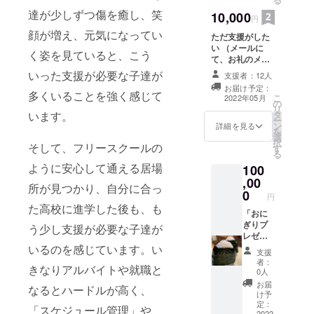
お礼の
2024年
達が少しずつ傷を癒し、笑
メッ
10,000
円
3月で
セージ
す。
顔が増え、元気になってい
ただ支援がした
を
い （メールに
Instagr
く姿を見ていると、こう
て、お礼のメッ
amに
セージ＆お手紙
アップ
いった支援が必要な子達が
支援者：12人
を送らせていた
しま
お届け予定：
だきます）
す。
多くいることを強く感じて
こ
2022年05月
の
Instagr
リ
います。
タ
amに
ー
ン
アップ
詳細を見る
を
選
した
択
そして、フリースクールの
す
後、店
る
内に掲
ように安心して通える居場
100
示しま
,00
す。 ※
所が見つかり、自分に合っ
0
この
円
コース
た高校に進学した後も、も
「おに
の支援
ぎりプ
う少し支援が必要な子達が
金で50
レゼン
名の子
トチ
いるのを感じています。い
ども
支援
ケット
（中学
者：
きなりアルバイトや就職と
（おに
生以
0人
チ
下）に
お届
なるとハードルが高く、
ケ）」
おにぎ
け予
500枚分
定：
りを提
「スケジュール管理」や
に支援
2022