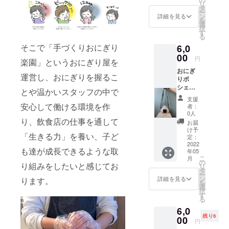
リ
コース
タ
で持ち帰ること
ー
の支援
ン
もできます。
詳細を見る
を
金で25
選
（体験をせずに
択
名の子
す
おにぎりを持ち
る
ども
帰るのみも可で
そこで「手づくりおにぎり
6,0
（中学
す） ※対象は１
00
生以
８歳以上です
円
楽園」というおにぎり屋を
下）に
が、お子様を連
おにぎ
おにぎ
れての参加でも
運営し、おにぎりを握るこ
りポ
りを提
構いません。 ※
シェッ
供しま
日程は6,7月を予
とや温かいスタッフの中で
ト ソラ
す。支
定しており、
支援
イロ工
援者ご
安心して働ける環境を作
メールにて日程
者：
房オリ
本人に
0人
調整をさせてい
ジナル
り、飲食店の仕事を通して
おにぎ
ただきます。
お届
の肩か
りチ
け予
「生きる力」を養い、子ど
らかけ
定：
ケット
られる
2022
をお届
も達が成長できるような取
年05
かわい
けする
こ
月
いポ
の
コース
り組みをしたいと感じてお
リ
シェッ
タ
ではご
ー
トで
ン
ざいま
詳細を見る
ります。
を
す。 ●
選
せんの
択
サイズ
す
でご注
る
高さ
意くだ
6,0
16cm×
さい。
残り6
横幅
00
※おにチ
円
18cm×
ケでお