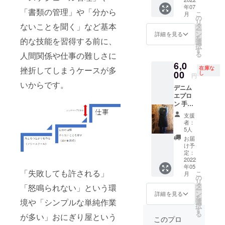
供しま
年07
者様の
す。支
「書類の管理」や「分から
こ
月
お名前
の
援者ご
リ
を記載
ないことを聞く」など基本
タ
本人に
ー
し、
ン
おにぎ
詳細を見る
を
的な技能を習得する前に、
Instagr
選
りチ
択
amに
す
ケット
る
人間関係や仕事の難しさに
アップ
をお届
6,0
した
けする
挫折してしまうケースが多
在庫な
後、店
00
し
コース
円
内に掲
ではご
いからです。
デニム
示させ
ざいま
エプロ
ていた
せんの
ン 手づ
だき、
でご注
くりお
最後に
意くだ
支援
にぎり
メッ
さい。
者：
楽園で
セージ
5人
※おにチ
も使用
入りの
ケでお
お届
する、
チケッ
け予
にぎり
デニム
トをご
定：
を食べ
エプロ
2022
自宅ま
た子
年05
ン。肌
で郵送
（また
「失敗しても許される」
こ
月
触りが
しま
の
はその
リ
よく、
す。 ※
タ
「怒鳴られない」という環
親）に
ー
デザイ
この
ン
詳細を見る
は、お
を
ンもお
コース
境や「シンプルな単純作業
選
にチケ
択
しゃれ
の支援
す
の裏に
る
が多い」おにぎり屋という
に仕上
金で500
このプロ
お礼の
がって
名の子