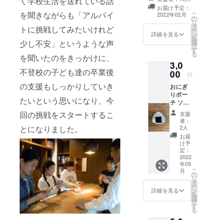
く学校生活を送れている話
ていただきま
お届け予定：
す）
を聞きながらも「アルバイ
こ
2022年02月
の
リ
タ
トに挑戦してみたいけれど
ー
ン
詳細を見る
を
選
少し不安」というような声
択
す
る
を聞いたのをきっかけに、
3,0
不登校の子ども達の卒業後
00
円
の支援もしっかりしていき
おにぎ
りポー
たいという思いになり、今
チ ソラ
イロ工
回の挑戦をスタートするこ
支援
房オリ
者：
ジナル
2人
とになりました。
のかわ
お届
いい手
け予
のひら
定：
サイズ
2022
年05
のおに
こ
月
ぎり
の
リ
ポーチ
タ
ー
です。
ン
詳細を見る
を
サイズ
選
択
高さ
す
る
9cm×横
幅