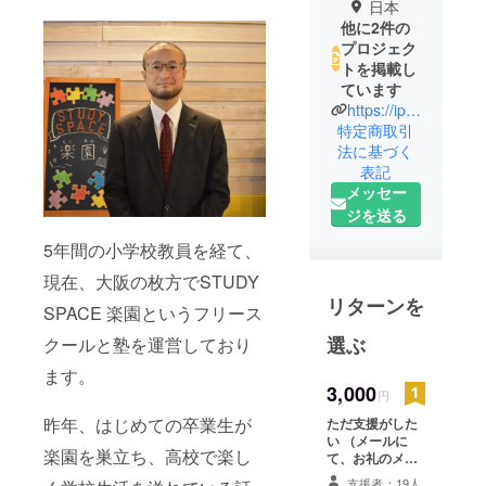
日本
他に2件の
プロジェク
トを掲載し
ています
https://ippo.rakuen-studyspace.com/
特定商取引
法に基づく
表記
メッセー
ジを送る
5年間の小学校教員を経て、
現在、大阪の枚方でSTUDY
リターンを
SPACE 楽園というフリース
選ぶ
クールと塾を運営しており
ます。
3,000
円
昨年、はじめての卒業生が
ただ支援がした
い （メールに
楽園を巣立ち、高校で楽し
て、お礼のメッ
セージを送らせ
支援者：19人