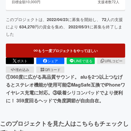
目標金額
10,000
円
支援者数
72
人
このプロジェクトは、
2022/04/23
に募集を開始し、
72
人の支援
により
634,270
円の資金を集め、
2022/05/31
に募集を終了しま
した
もう一度プロジェクトをやってほしい
ポスト
シェア
LINEで送る
URLコピー
埋め込み
QRコード
①360度に広がる高品質サウンド。 aluを2つ以上つなげ
るとステレオ機能が使用可能②MagSafe互換でiPhoneワ
イヤレス充電に対応。③吸着シリコンパッドでより便利
に！ 359度回るヘッドで角度調節が自由自在。
このプロジェクトを見た人はこちらもチェックし