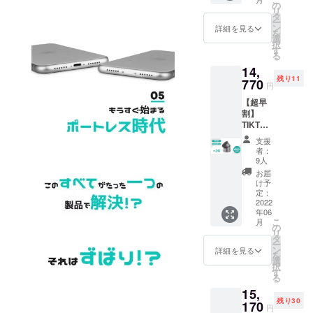
(￥1,40
の
リ
0円
タ
ー
OFF） ※
ン
詳細を見る
を
送料・
選
択
税込
す
る
14,
残り11
770
円
【超早
割】
TIKTAA
LIK alu
支援
2個 一
者：
般販売
9人
予定価
お届
格
け予
19,960
定：
円の約
2022
年06
26%OF
こ
月
F
の
リ
(￥5,19
タ
ー
0円
ン
詳細を見る
を
OFF） ※
選
択
送料・
す
る
税込
15,
残り30
170
円