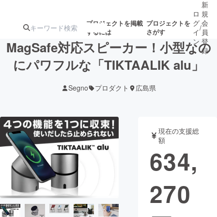
新
ロ
規
グ
会
プロジェクトを掲載
プロジェクトを
/
するには
さがす
イ
員
ン
登
MagSafe対応スピーカー！小型なの
録
にパワフルな「TIKTAALIK alu」
人気のプロ
注目のリ
注目の新着プロ
募集終了が近いプ
もうすぐ公開
Segno
プロダクト
広島県
ジェクト
ターン
ジェクト
ロジェクト
されます
アート・写真
音楽
現在の支援総
額
634,
テクノロジー・ガジェット
ゲーム・サ
270
映像・映画
書籍・雑誌
ビジネス・起業
チャレンジ