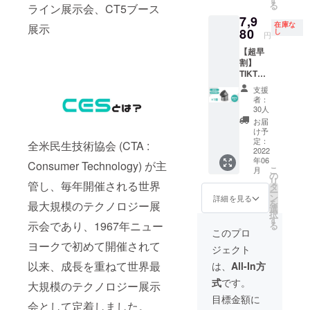
る
ライン展示会、CT5ブース
7,9
在庫な
展示
80
し
円
【超早
割】
TIKTAA
LIK alu
支援
1個 一
者：
般販売
30人
予定価
お届
格9,980
け予
円の約
定：
全米民生技術協会 (CTA :
20%OF
2022
年06
F
Consumer Technology) が主
こ
月
(￥2,00
の
リ
管し、毎年開催される世界
0円
タ
ー
OFF） ※
ン
詳細を見る
を
最大規模のテクノロジー展
送料・
選
択
税込
す
示会であり、1967年ニュー
る
このプロ
ヨークで初めて開催されて
ジェクト
以来、成長を重ねて世界最
は、
All-In方
式
です。
大規模のテクノロジー展示
目標金額に
会として定着しました。