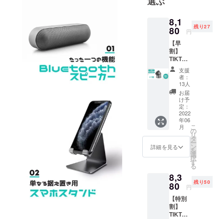
選ぶ
に愛を、つ
かう人に感
8,1
動を」
残り27
80
円
【早
私たちSegno
割】
は世界から
TIKTAA
LIK alu
新しいも
支援
1個 一
者：
の、面白い
般販売
13人
予定価
ものを集め
お届
格9,980
け予
円の約
定：
たくさんの
18%OF
2022
年06
F
人々に「昨
こ
月
(￥1,80
の
日より
リ
0円
タ
ー
ちょっぴり
OFF） ※
ン
詳細を見る
を
送料・
選
豊かな生
択
税込
す
る
活」を提供
8,3
できるよ
残り50
80
円
う、
【特別
割】
「つくる
TIKTAA