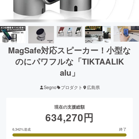
MagSafe対応スピーカー！小型な
のにパワフルな「TIKTAALIK
alu」
Segno
プロダクト
広島県
現在の支援総額
634,270
円
終了
6,342
%達成