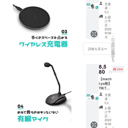
人」と「つ
LIK alu
支援
1個 一
かう人」を
者：
般販売
0人
結ぶ架け橋
予定価
お届
を目指して
格9,980
け予
円の約
定：
います。
16%OF
2022
年06
F
こ
月
(￥1,60
の
リ
0円
タ
ー
OFF） ※
ン
詳細を見る
を
送料・
選
択
税込
す
る
8,5
残り60
80
円
【mach
i-ya割】
TIKTAA
LIK alu
支援
1個 一
者：
般販売
0人
予定価
お届
格9,980
け予
円の約
定：
14%OF
2022
年06
F
こ
月