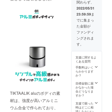
関わらず、
2022/05/31
23:59:59
ま
でに集まっ
た金額が
ファンディ
ングされま
す。
支援に関するよ
くある質問
手数料はいく
らかかります
か？
目標金額に届
かなかった場
合どうなりま
TIKTAALIK aluのボディの素
すか？
材は、強度が高いアルミニ
支援で困った
ウム合金で作られており、
時はどこに相
談したらいい