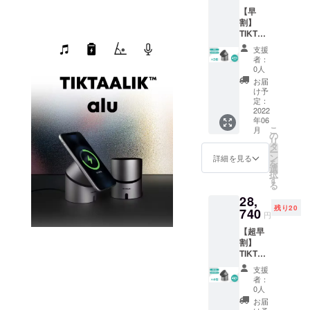
【早
割】
TIKTAA
LIK alu
支援
2個 一
者：
般販売
0人
予定価
お届
格
け予
19,960
定：
円の約
2022
年06
24%OF
こ
月
F
の
リ
(￥4,79
タ
ー
0円
ン
詳細を見る
を
OFF） ※
選
択
送料・
す
る
税込
28,
残り20
740
円
【超早
割】
TIKTAA
LIK alu
支援
4個 一
者：
般販売
0人
予定価
お届
格