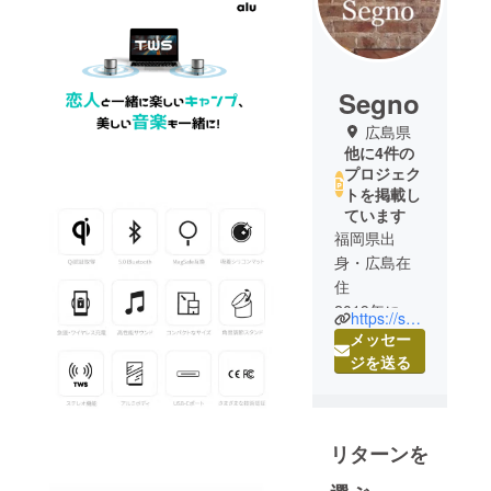
Segno
広島県
他に4件の
プロジェク
トを掲載し
ています
福岡県出
身・広島在
住
2019年に
https://segno-trade.jp/
ネット
メッセー
ショップを
ジを送る
立ち上げ、
その後貿易
業を開始。
リターンを
「つくる人