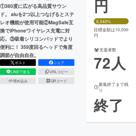
円
①360度に広がる高品質サウン
まちづくり・地域活性化
ド。 aluを2つ以上つなげるとステ
6,342%
レオ機能が使用可能②MagSafe互
目標金額は10,000
換でiPhoneワイヤレス充電に対
CAMPFIRE for Social Good
CAMPFIRE Creation
円
応。③吸着シリコンパッドでより
CAMPFIREふるさと納税
machi-ya
コミュニティ
便利に！ 359度回るヘッドで角度
支援者数
調節が自由自在。
72
人
ポスト
シェア
LINEで送る
URLコピー
埋め込み
QRコード
募集終了まで残
り
終了