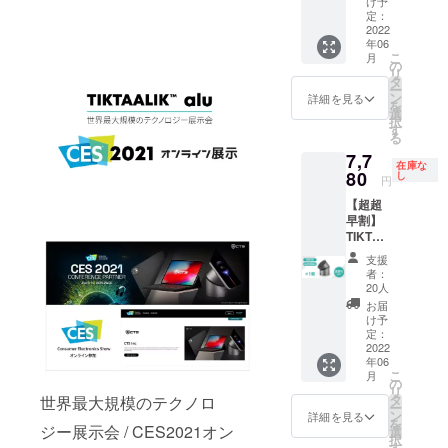
け予
39,920
定：
円の約
2022
年06
28%OF
こ
月
F
の
リ
(￥11,1
タ
ー
80円
ン
詳細を見る
を
OFF） ※
選
択
送料・
す
る
税込
7,7
在庫な
80
し
円
【超超
早割】
TIKTAA
LIK alu
支援
1個 一
者：
般販売
20人
予定価
お届
格9,980
け予
円の約
定：
22%OF
2022
年06
F
こ
月
(￥2,20
の
リ
0円
タ
世界最大規模のテクノロ
ー
OFF） ※
ン
詳細を見る
を
送料・
ジー展示会 / CES2021オン
選
択
税込
す