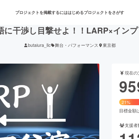
プロジェクトを掲載するには
はじめる
プロジェクトをさがす
干渉し目撃せよ！！LARP×インプロ【S
butaiura_llc
舞台・パフォーマンス
東京都
注目のリターン
注目の新着プロジェクト
募集終了が近いプロジェクト
も
現在の
音楽
舞台・パフォーマンス
95
ゲーム・サービス開発
フード・飲食店
21%
書籍・雑誌出版
アニメ・漫画
目標金額は4
支援者
チャレンジ
ビューティー・ヘルスケ
11