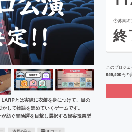
募集終
CAMPFIRE for Social Good
CAMPFIRE Creation
終
CAMPFIREふるさと納税
machi-ya
コミュニティ
このプロジェ
959,500
円の
」。LARPとは実際に衣装を身につけて、目の
動かして物語を進めていくゲームです。
イザーが紡ぐ冒険譚を目撃し選択する観客投票型
ピー
埋め込み
QRコード