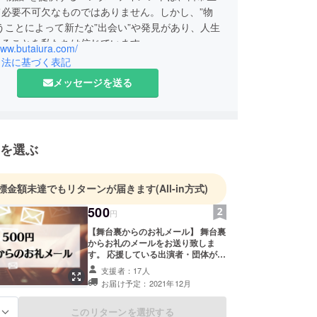
て必要不可欠なものではありません。しかし、”物
うことによって新たな”出会い”や発見があり、人生
なることを私たちは信じています。
www.butaiura.com/
引法に基づく表記
メッセージを送る
くの要素が集まるが故に、一度の公演にかかる作業
大きくなりがちです。
を選ぶ
舞台裏は、各劇団が公演を行うのに必要な作業のサ
活躍できる場所の選択肢、技術向上に貢献したいと
ます。
標金額未達でもリターンが届きます
(All-in方式)
500
円
【舞台裏からのお礼メール】 舞台裏
からお礼のメールをお送り致しま
を楽しむ方にも、もっと深く楽しむための施策、新
す。 応援している出演者・団体があ
の楽しみ方の提供をしていきたいと考えます。
る場合は備考欄にお書きください。
支援者：17人
お届け予定：2021年12月
このリターンを選択する
る