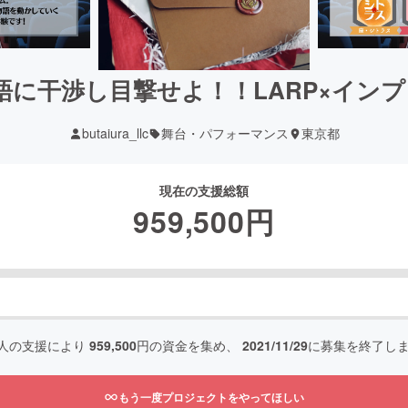
干渉し目撃せよ！！LARP×インプロ【S
butaiura_llc
舞台・パフォーマンス
東京都
現在の支援総額
959,500
円
人の支援により
959,500
円の資金を集め、
2021/11/29
に募集を終了し
もう一度プロジェクトをやってほしい