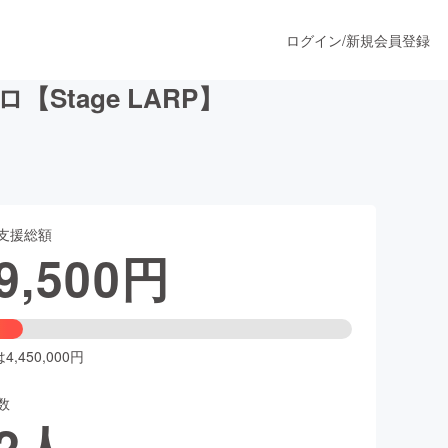
ログイン
/
新規会員登録
tage LARP】
うすぐ公開されます
支援総額
プロダクト
9,500
円
ファッション
スポーツ
,450,000円
数
ア
ソーシャルグッド
2
人