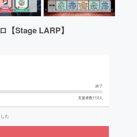
tage LARP】
終了
支援者数
112
人
ました