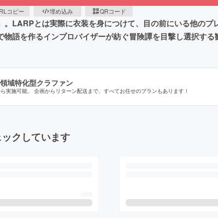
RLコピー
埋め込み
QRコード
ARP」。LARPとは実際に衣装を身につけて、目の前にいる他の
、即興で物語を作るインプロバイザーが紡ぐ冒険譚を目撃し選択す
領域特化型クラファン
から実施可能。 企画からリターン配送まで、すべてお任せのプランもあります！
ェックしています