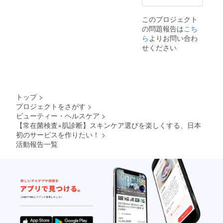
ていま
ただけ
す。 備
ませ
このプロジェクト
考欄に
ん。 ■
の問題報告は
こち
どちら
webサ
を希望
ら
よりお問い合わ
イトへ
してい
のお名
せください
るか記
前掲載
入して
につい
くださ
て ※ 匿
い。後
名希望
日改め
の方は
てメー
イニ
トップ
>
ルか
シャル
プロジェクトをさがす
>
Zoomで
で掲載
ビューティー・ヘルスケア
>
希望を
いたし
お伺い
【常在菌検査×肌診断】スキンケア選びを楽しくする、日本
ます。
いたし
（備考
初のサービスを作りたい！
>
ます。
欄に
活動報告一覧
※こちら
「イニ
でも複
シャル
数のメ
希望」
ニュー
と記載
をご用
してく
意して
ださ
おりま
い）
すが、
ご希望
を相談