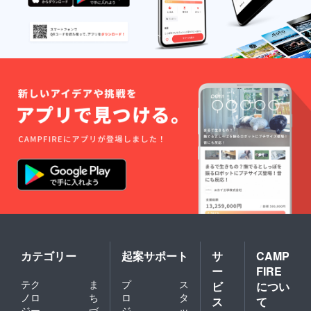
するこ
とも可
能で
す。 ※
実験材
料はこ
ちらで
用意い
たしま
す。内
容に
よって
は追加
で実費
が発生
する場
合がご
ざいま
す。
カテゴリー
起案サポート
サ
CAMP
ー
FIRE
テク
ま
プ
ス
ビ
につい
ノロ
ち
ロ
タ
ス
て
ジー
づ
ジ
ッ