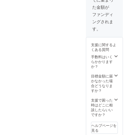
組み、
ができ
た金額が
一緒に
ます こ
実験を
ちらは
ファンディ
行いま
ユーブ
ングされま
す。 ※
ローム
こちら
完全オ
す。
はオン
リジナ
ライ
ル作品
ン・リ
になり
支援に関するよ
アルイ
ます。
くある質問
ベント
■Tシャ
のどち
ツ ※サ
手数料はいく
らかお
イズは
らかかります
ひとつ
S/M/Lか
か？
を選べ
らお選
ます。
びいた
目標金額に届
開催は
だけま
かなかった場
２月の
す。 ※
合どうなりま
土日、
画像は
すか？
リアル
実際の
イベン
ものと
支援で困った
ト希望
は異な
時はどこに相
の方向
りま
談したらいい
けには
す。 ※T
ですか？
関東近
シャツ
郊での
の柄・
ヘルプページを
開催を
色はお
見る
予定し
選びい