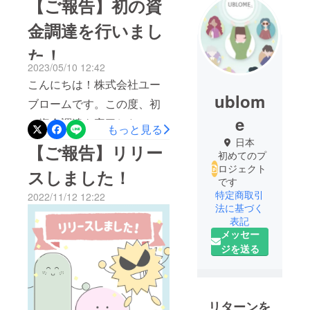
【ご報告】初の資
金調達を行いまし
た！
2023/05/10 12:42
こんにちは！株式会社ユー
ublom
ブロームです。この度、初
e
の資金調達を完了したこと
もっと見る
をお知らせいたします。肌
日本
【ご報告】リリー
初めてのプ
トラブルによる人類の悩み
ロジェクト
スしました！
を解消するユーブローム、
です
特定商取引
2022/11/12 12:22
シードラウンドで3,600万円
法に基づく
調達今後もより多くの方々
表記
メッセー
に価値あるサービスを提供
ジを送る
できるよう、一層努力して
まいりますので、引き続き
ユーブロームをよろしくお
リターンを