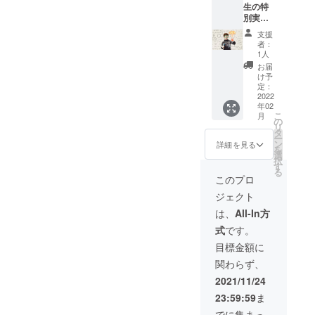
生の特
んが読
してい
シャル
別実験
んでも
ます。
希望」
教室で
大人が
※実験材
と記載
支援
応援プ
読んで
料はこ
してく
者：
ラン：
も楽し
ちらで
1人
ださ
お礼の
い、常
用意い
い）
お届
お手紙
在菌を
たしま
け予
+ 実験
学ぶミ
定：
す。
教室の
2022
ニブッ
（実験
年02
特別招
クとオ
材料費
こ
月
待状 ＋
リジナ
の
は込み
リ
特別実
ルTシャ
タ
です）
ー
験プラ
ツの
ン
詳細を見る
を
ン 科学
セット
選
択
コミュ
です。
す
る
ニケー
■ミニ
このプロ
ターと
ブック
ジェクト
しての
10ペー
顔を持
ジ程
は、
All-In方
つ早船
度。 人
式
です。
先生に
と菌の
よる実
歴史や
目標金額に
験教室
その種
関わらず、
です。
類、最
お好き
近の研
2021/11/24
なテー
究につ
23:59:59
ま
マでプ
いて学
ランを
ぶこと
でに集まっ