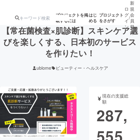
新
ロ
規
グ
会
プロジェクトを掲
はじ
プロジェクト
/
載するには
める
をさがす
イ
員
ン
登
【常在菌検査×肌診断】スキンケア選
録
びを楽しくする、日本初のサービス
を作りたい！
人気のプロ
注目のリ
注目の新着プロ
募集終了が近いプ
もうすぐ公開
ジェクト
ターン
ジェクト
ロジェクト
されます
ublome
ビューティー・ヘルスケア
アート・写真
音楽
現在の支援総
テクノロジー・ガジェット
ゲーム・サ
額
287,
映像・映画
書籍・雑誌
555
ビジネス・起業
チャレンジ