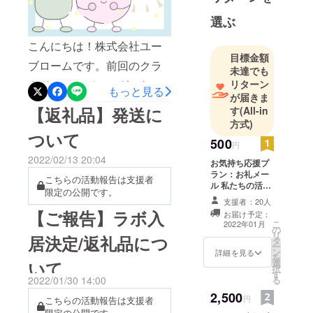
願いいたします！ユーブ
選ぶ
ローム一同
こんにちは！株式会社ユー
目標金額
ブロームです。前回のクラ
未達でも
ウドファンディングから約
リターン
もっと見る
が届きま
１年、これまでサービスの
【返礼品】発送に
す
(All-in
開発を進めてまいりまし
方式)
ついて
500
た。最近は、東京理科大学
円
2022/02/13 20:04
の認定学生発ベンチャーの
お気持ち応援プ
ラン：お礼メー
こちらの活動報告は支援者
第１号に認定、特許庁アク
ル 私たちの活動
限定の公開です。
を応援していた
セラIPASや、広島県との実
支援者：20人
だける方に向け
【ご報告】ラボ入
お届け予定：
たリターンで
証実験への参加、アジア最
こ
2022年01月
の
す。プロジェク
リ
居決定/返礼品につ
大のリアルテックイベント
タ
トメンバーから
ー
ン
の感謝のメール
詳細を見る
を
「バイオテックグランプリ
いて
選
をお送りしま
択
す
す。
2022」ファイナリスト選出
2022/01/30 14:00
る
2,500
など、嬉しいニュースが続
円
こちらの活動報告は支援者
限定の公開です。