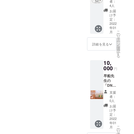
さい）
者：
性洗剤
常在菌
4人
など、
を学ぶ
お届
ご家庭
ミニ
け予
で用意
ブック
定：
できる
(デジタ
2022
ものに
年01
ル) +Ｗ
こ
なりま
月
ebサイ
の
リ
す。～
トへの
タ
ー
1000円
名前掲
ン
詳細を見る
を
程度）
載（匿
選
択
名可）
す
る
お子さ
10,
んが読
んでも
000
円
大人が
早船先
読んで
生の
も楽し
「DNA
い、常
」実験
在菌を
支援
教室
学ぶミ
者：
（関
ニブッ
0人
東）で
ク。10
お届
応援プ
ページ
け予
ラン：
程度。
定：
お礼の
2022
人と菌
年01
お手紙
の歴史
こ
月
+ 実験
やその
の
リ
教室の
種類、