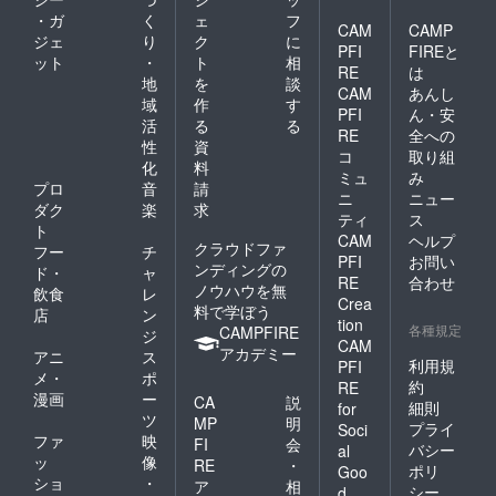
・ガ
く
ェ
フ
CAM
CAMP
ジェ
り
ク
に
PFI
FIREと
ット
・
ト
相
RE
は
地
を
談
CAM
あんし
域
作
す
PFI
ん・安
活
る
る
RE
全への
性
資
コ
取り組
化
料
ミュ
み
プロ
音
請
ニ
ニュー
ダク
楽
求
ティ
ス
ト
CAM
ヘルプ
クラウドファ
フー
チ
PFI
お問い
ンディングの
ド・
ャ
RE
合わせ
ノウハウを無
飲食
レ
Crea
料で学ぼう
店
ン
tion
各種規定
CAMPFIRE
ジ
CAM
アカデミー
アニ
ス
利用規
PFI
メ・
ポ
約
RE
漫画
ー
CA
説
細則
for
ツ
MP
明
プライ
Soci
ファ
映
FI
会
バシー
al
ッ
像
RE
・
ポリ
Goo
ショ
・
ア
相
シー
d