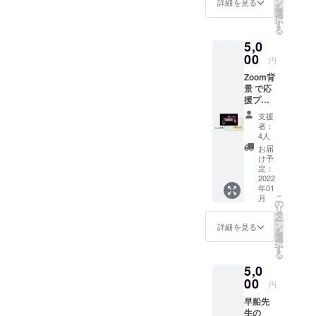
ン
詳細を見る
ます。今回のローンチタイ
となりました。皆様からお
を
した
選
択
Zoom背
す
ミングに合わせ、クラファ
力添えをいただいたこと、
る
景を２
5,0
ンでご支援いただいた皆様
パター
重ねて心より感謝申し上げ
ン用
00
円
のお名前を掲載させていた
ます。また、リターンは内
意！ど
Zoom背
ちらか
だいています。(ご希望者の
容に応じて12月～２月の間
景 で応
お好き
援プラ
なイ
み)⇒こちらからご確認くだ
にお送りする予定です。到
ン：お
メージ
支援
礼メー
さ
のもの
着までしばらくお待ちくだ
者：
ル +
を１パ
4人
い
さい。今よりもっとワクワ
Cool＆
ターン
お届
Natural
をお選
け予
クする未来を作るため頑
の2種
びいた
定：
セット
2022
だけま
ユー
張ってまいります。今後と
年01
常在菌
す。 ※
こ
月
をイ
ブローム一同
実際に
も、ユーブロームをどうぞ
の
リ
メージ
配布す
タ
ー
よろしくお願いいたしま
した
る画像
ン
詳細を見る
を
Zoom背
とは異
選
す！
択
景を２
なりま
す
る
パター
す。
5,0
ン用
意！気
00
円
分に合
早船先
わせて
生の
お好き