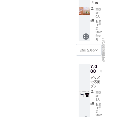
「DNA
な方を
」実験
お使い
支援
教室
いただ
者：
（オン
けま
0人
ライ
す。 ※
お届
ン）で
実際に
け予
応援プ
配布す
定：
ラン：
2022
る画像
年01
お礼の
とは異
こ
月
メール
なりま
の
リ
+ 実験
す。
タ
ー
教室の
ン
詳細を見る
を
招待状
選
択
科学コ
す
る
ミュニ
7,0
ケー
ターと
00
円
しての
グッズ
顔を持
で応援
つ早船
プラ
先生に
ン：お
よる、
支援
礼のお
DNAに
者：
手紙 +
関する
3人
オリジ
実験教
お届
ナルT
室で
け予
シャツ
す。 ※
定：
常在菌
2022
こちら