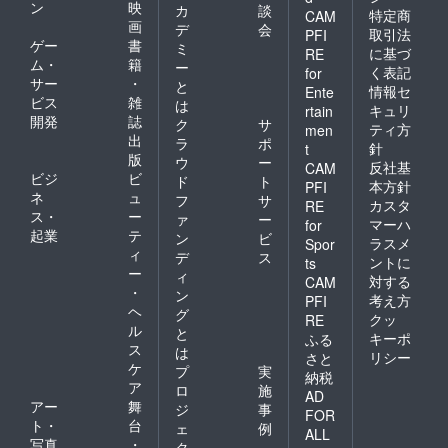
ン
映
カ
談
特定商
CAM
画
デ
会
取引法
PFI
ゲー
書
ミ
に基づ
RE
ム・
籍
ー
く表記
for
サー
・
と
情報セ
Ente
ビス
雑
は
キュリ
rtain
開発
誌
ク
サ
ティ方
men
出
ラ
ポ
針
t
版
ウ
ー
反社基
CAM
ビジ
ビ
ド
ト
本方針
PFI
ネ
ュ
フ
サ
カスタ
RE
ス・
ー
ァ
ー
マーハ
for
起業
テ
ン
ビ
ラスメ
Spor
ィ
デ
ス
ントに
ts
ー
ィ
対する
CAM
・
ン
考え方
PFI
ヘ
グ
クッ
RE
ル
と
キーポ
ふる
ス
は
リシー
さと
ケ
プ
実
納税
ア
ロ
施
AD
アー
舞
ジ
事
FOR
ト・
台
ェ
例
ALL
写真
・
ク