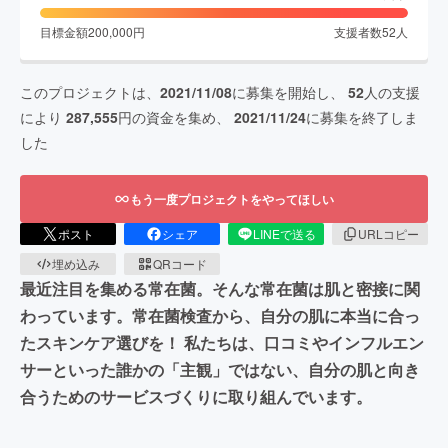
目標金額
200,000
円
支援者数
52
人
このプロジェクトは、
2021/11/08
に募集を開始し、
52
人の支援
により
287,555
円の資金を集め、
2021/11/24
に募集を終了しま
した
もう一度プロジェクトをやってほしい
ポスト
シェア
LINEで送る
URLコピー
埋め込み
QRコード
最近注目を集める常在菌。そんな常在菌は肌と密接に関
わっています。常在菌検査から、自分の肌に本当に合っ
たスキンケア選びを！ 私たちは、口コミやインフルエン
サーといった誰かの「主観」ではない、自分の肌と向き
合うためのサービスづくりに取り組んでいます。