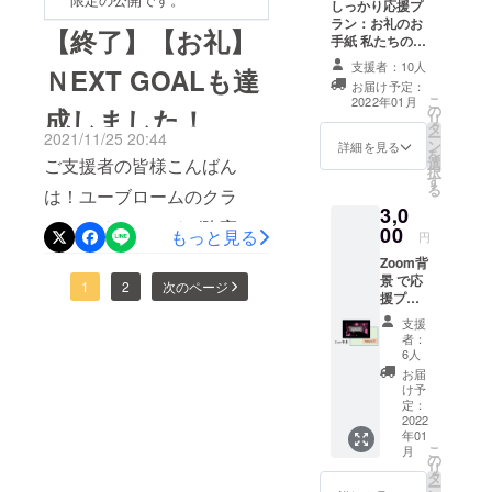
しっかり応援プ
いています。そして、本日
ラン：お礼のお
【終了】【お礼】
2022年11月12日（いい肌の
手紙 私たちの活
動を応援してい
支援者：10人
日）に合わせて、「肌フ
ＮEXT GOALも達
ただける方に向
お届け予定：
けたリターンで
ローラカルテ™」 β版を
こ
2022年01月
の
成しました！
す。 プロジェク
リ
タ
トメンバーから
ローンチしました㊗⇒サー
ー
2021/11/25 20:44
ン
の感謝のお手紙
詳細を見る
を
ビスページはこちらからこ
ご支援者の皆様こんばん
選
をお送りしま
択
す
す。
る
こまでこれたのも、皆様か
は！ユーブロームのクラ
3,0
らのご支援があったからに
ファンチャレンジが昨夜、
00
もっと見る
円
他なりません。今後ユーブ
終了いたしました。まだ開
Zoom背
景 で応
ロームは、顔×スキンケアだ
発段階にも関わらず、たく
1
2
次のページ
援プラ
けでない、「肌に関する
ン：お
さんのご支援と応援ありが
支援
礼メー
者：
様々な悩みを、常在菌のア
とうございました！皆様の
ル +
6人
Zoom背
お届
プローチで解決する企業」
おかげで、NEXT GOALも達
景
け予
（Cool
定：
を目指して一層頑張ってま
成でき、また多くの方に
or
2022
年01
いります。引き続き応援の
Natural
ユーブロームの取り組みを
こ
月
） 常在
の
リ
程、よろしくお願いいたし
知っていただけるきっかけ
菌をイ
タ
ー
メージ