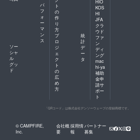
HIO
パ
ト
KOS
フ
の
HI
ォ
作
JFA
ー
り
クラ
マ
方
ウド
ン
プ
統
ファ
ス
ロ
計
ン
ソー
ジ
デ
ディ
シャ
ェ
ー
ング
ル
ク
タ
mac
グッ
ト
hi-ya
ド
の
補助
広
金申
め
請サ
方
ポー
ト
「QRコード」は株式会社デンソーウェーブの登録商標です。
© CAMPFIRE,
会社概
採用情
パートナー
Inc.
要
報
募集