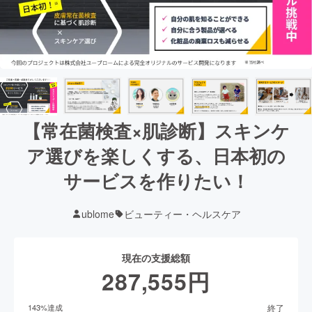
【常在菌検査×肌診断】スキンケ
ア選びを楽しくする、日本初の
サービスを作りたい！
ublome
ビューティー・ヘルスケア
現在の支援総額
287,555
円
終了
143
%達成