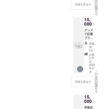
タ
ー
招待状
最近の
ン
詳細を見る
を
科学コ
研究に
選
択
ミュニ
ついて
す
る
ケー
学ぶこ
15,
ターと
とがで
しての
000
きます
円
顔を持
こちら
グッズ
つ早船
はユー
で応援
先生に
ブロー
プラ
よる、
ム完全
ン：お
DNAを
オリジ
支援
礼のお
使った
ナル作
者：
手紙 ＋
実験教
品にな
6人
常在菌
室で
りま
お届
を学ぶ
す。 ※
す。 ※
け予
ミニ
こちら
定：
web掲
ブック
2022
はリア
載につ
年01
(デジタ
ルイベ
いて：
こ
月
ル) +オ
ントに
の
匿名希
リ
リジナ
なって
タ
望の方
ー
ルTシャ
おりま
ン
はイニ
詳細を見る
を
ツ + Ｗ
す。開
選
シャル
択
ebサイ
催は１
す
で掲載
る
トへの
月の土
いたし
15,
名前掲
日、場
ます。
載（匿
000
所は関
（備考
円
名可）
東近郊
欄に
早船先
お子さ
を予定
「イニ