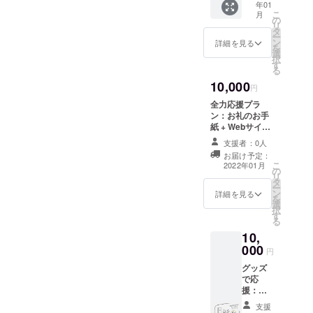
年01
をイ
は全世
こ
月
メージ
界から
の
リ
したオ
参加OK
タ
ー
リジナ
のZoom
ン
詳細を見る
を
ルTシャ
イベン
選
択
ツをお
トに
す
る
届けし
なって
10,000
ます。
おりま
円
※サイズ
す。開
全力応援プラ
はS/M/L
催は１
ン：お礼のお手
からお
月の土
紙 + Webサイト
選びい
日を予
へのお名前掲載
ただけ
定して
支援者：0人
（匿名可） 私た
ます。
いま
お届け予定：
ちの活動を応援
※画像は
す。 ※
こ
2022年01月
の
していただける
実際の
こちら
リ
タ
方に向けたリ
ものと
のプラ
ー
ン
ターンです。 プ
詳細を見る
は異な
ンでは
を
選
ロジェクトメン
りま
実験材
択
す
バーからの感謝
す。 ※T
料はご
る
のお手紙をお送
シャツ
自身で
10,
りします。 ※ 匿
の柄・
用意し
000
名希望の方はイ
円
色はお
ていた
ニシャルで掲載
選びい
だく必
グッズ
いたします。
ただけ
要がご
で応
（備考欄に「イ
ませ
ざいま
援：お
ニシャル希望」
ん。
す。例
礼のお
と記載してくだ
支援
えば中
手紙 +