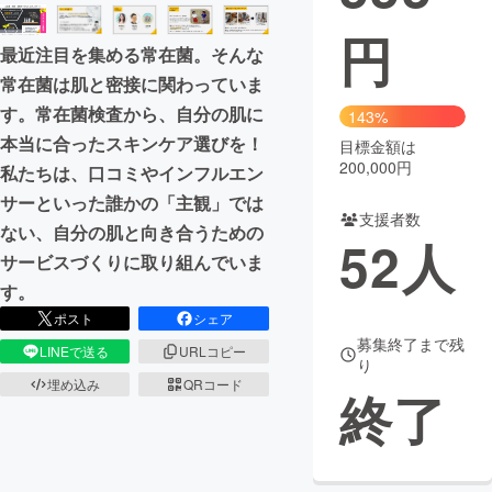
円
まちづくり・地域活性化
最近注目を集める常在菌。そんな
常在菌は肌と密接に関わっていま
CAMPFIRE for Social Good
CAMPFIRE Creation
す。常在菌検査から、自分の肌に
143%
CAMPFIREふるさと納税
machi-ya
コミュニティ
本当に合ったスキンケア選びを！
目標金額は
200,000円
私たちは、口コミやインフルエン
サーといった誰かの「主観」では
支援者数
ない、自分の肌と向き合うための
52
人
サービスづくりに取り組んでいま
す。
ポスト
シェア
募集終了まで残
LINEで送る
URLコピー
り
埋め込み
QRコード
終了