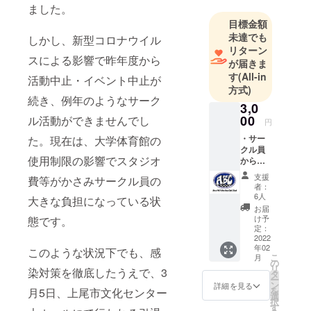
ました。
目標金額
未達でも
しかし、新型コロナウイル
リターン
スによる影響で昨年度から
が届きま
す
(All-in
活動中止・イベント中止が
方式)
続き、例年のようなサーク
3,0
00
ル活動ができませんでし
円
・サー
た。現在は、大学体育館の
クル員
使用制限の影響でスタジオ
からお
礼の手
支援
費等がかさみサークル員の
紙を送
者：
らせて
6人
大きな負担になっている状
いただ
お届
きま
け予
態です。
す。
定：
2022
年02
このような状況下でも、感
こ
月
の
リ
染対策を徹底したうえで、3
タ
ー
ン
詳細を見る
を
月5日、上尾市文化センター
選
択
す