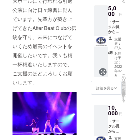
大ホールにて行われる引退
る
5,0
公演に向け日々練習に励ん
00
円
でいます。先輩方が築き上
・サー
クル員
げてきたAfter Beat Clubの伝
からお
統を守り、未来につなげて
礼の手
支援
紙を送
者：
いくため最高のイベントを
らせて
27人
いただ
お届
開催したいです。我々も精
きま
け予
す。 ・
定：
一杯精進いたしますので、
3月に行
2022
年02
われる
ご支援のほどよろしくお願
こ
月
引退公
の
リ
いします。
演のエ
タ
ー
ンド
ン
詳細を見る
を
ロール
選
択
に名前
す
る
を掲載
10,
させて
いただ
000
円
きま
・サー
す。
クル員
「※支援
からお
時、必
礼のお
ず備考
支援