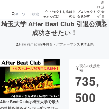
新
ロ
規
グ
会
プロジェクトを掲
はじ
プロジェクト
/
載するには
める
をさがす
イ
員
ン
登
埼玉大学 After Beat Club 引退公演を
録
成功させたい！
人気のプロ
注目のリ
注目の新着プロ
募集終了が近いプ
もうすぐ公開
Raio yamagishi
舞台・パフォーマンス
埼玉県
ジェクト
ターン
ジェクト
ロジェクト
されます
アート・写真
音楽
現在の支援総
額
735,
テクノロジー・ガジェット
ゲーム・サ
500
映像・映画
書籍・雑誌
After Beat Clubは埼玉大学で最大
ビジネス・起業
チャレンジ
の規模を誇るインカレダンスサー