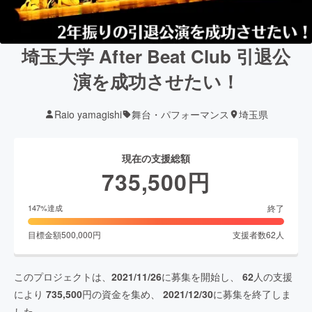
埼玉大学 After Beat Club 引退公
演を成功させたい！
Raio yamagishi
舞台・パフォーマンス
埼玉県
現在の支援総額
735,500
円
終了
147
%達成
目標金額
500,000
円
支援者数
62
人
このプロジェクトは、
2021/11/26
に募集を開始し、
62
人の支援
により
735,500
円の資金を集め、
2021/12/30
に募集を終了しま
した