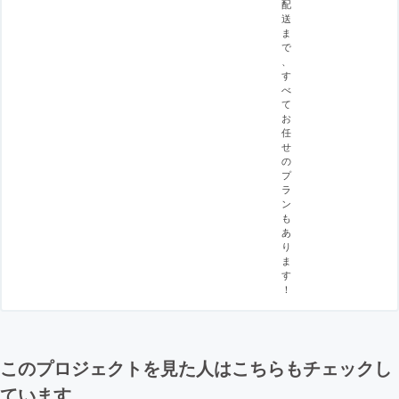
配
送
ま
で
、
す
べ
て
お
任
せ
の
プ
ラ
ン
も
あ
り
ま
す
！
このプロジェクトを見た人はこちらもチェックし
ています