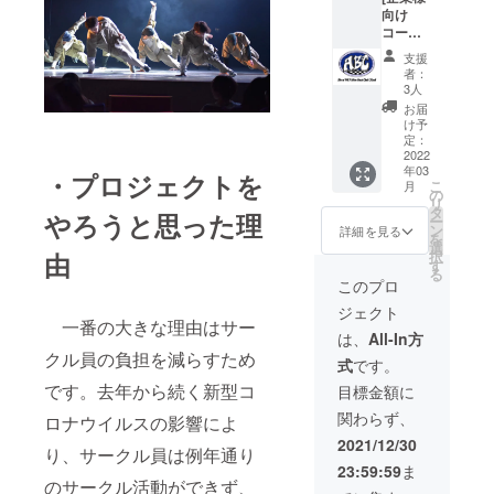
ず備考
向け
オリジ
欄にご
コー
ナル公
希望の
ス］ ・
演Tシャ
お名前
支援
公演に
ツを送
をご記
者：
て、全
らせて
入くだ
3人
座席に
いただ
さ
お届
企業様
きま
い。」
け予
のフラ
す。
定：
イヤー
2022
（※T
年03
を置か
シャツ
・プロジェクトを
こ
月
せてい
デザイ
の
リ
ただ
ンは二
タ
やろうと思った理
ー
き、必
枚目の
ン
詳細を見る
を
ずお客
画像に
選
由
択
様のお
ござい
す
る
手元に
ま
このプロ
お届け
す。）
ジェクト
しま
・3月に
一番の大きな理由はサー
す。 ※
行われ
は、
All-In方
企業様
る引退
クル員の負担を減らすため
式
です。
のフラ
公演の
イヤー
エンド
です。去年から続く新型コ
目標金額に
は御社
ロール
関わらず、
ロナウイルスの影響によ
作成で
に特別
お願い
枠で名
2021/12/30
り、サークル員は例年通り
しま
前を掲
23:59:59
ま
す。 ・
載させ
のサークル活動ができず、
3月に行
ていた