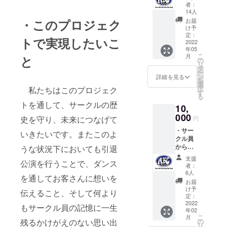
手紙を
欄にご
者：
送らせ
希望の
14人
ていた
お名前
・このプロジェク
お届
だきま
をご記
け予
す。 ・
入くだ
定：
トで実現したいこ
引退公
2022
さ
年05
演DVD
い。」
こ
月
と
を送ら
の
リ
せてい
タ
ー
ただき
ン
詳細を見る
を
ます。
選
択
私たちはこのプロジェク
(DVDが
す
る
出来次
トを通して、サークルの歴
10,
第の発
送とな
000
史を守り、未来につなげて
円
りま
・サー
す。) ・
いきたいです。またこのよ
クル員
3月に行
からお
うな状況下においても引退
われる
礼のお
引退公
支援
公演を行うことで、ダンス
手紙を
演のエ
者：
送らせ
ンド
6人
を通してお客さんに想いを
ていた
ロール
お届
だきま
に名前
け予
伝えること、そして何より
す。 ・
を掲載
定：
オリジ
2022
させて
もサークル員の記憶に一生
年02
ナル公
いただ
こ
月
演Tシャ
きま
残るかけがえのない思い出
の
リ