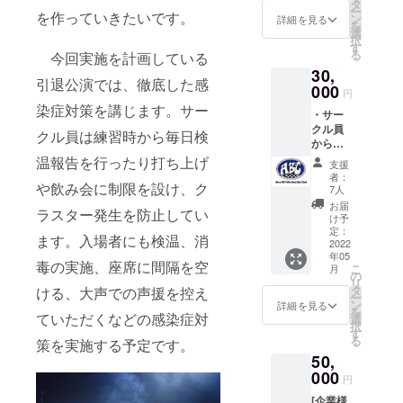
ツを送
す。
タ
ー
を作っていきたいです。
らせて
「※支援
ン
詳細を見る
を
いただ
時、必
選
択
きま
ず備考
す
る
今回実施を計画している
す。
欄にご
30,
（※T
希望の
引退公演では、徹底した感
シャツ
000
お名前
円
デザイ
をご記
染症対策を講じます。サー
・サー
ンは二
入くだ
クル員
枚目の
さ
クル員は練習時から毎日検
からお
画像に
い。」
礼のお
ござい
温報告を行ったり打ち上げ
支援
手紙を
ま
者：
や飲み会に制限を設け、ク
送らせ
す。）
7人
ていた
・3月に
お届
ラスター発生を防止してい
だきま
行われ
け予
す。 ・
る引退
定：
ます。入場者にも検温、消
引退公
2022
公演の
年05
演DVD
エンド
毒の実施、座席に間隔を空
こ
月
を送ら
ロール
の
リ
せてい
に名前
タ
ける、大声での声援を控え
ー
ただき
を掲載
ン
詳細を見る
を
ます。
ていただくなどの感染症対
させて
選
択
(DVDが
いただ
す
る
策を実施する予定です。
出来次
きま
50,
第の発
す。
送とな
000
「※支援
円
りま
時、必
[企業様
す。) ・