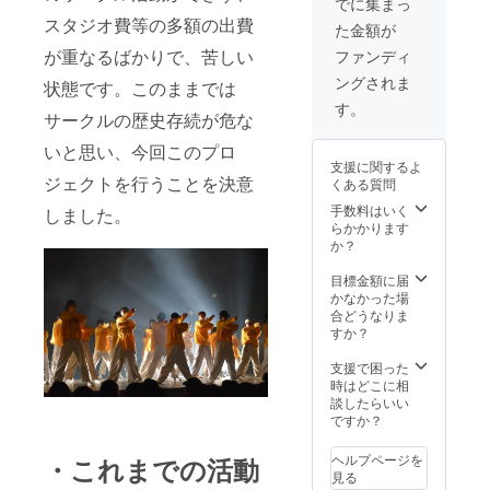
でに集まっ
われる
だきま
スタジオ費等の多額の出費
た金額が
引退公
す。
演のエ
（他の
が重なるばかりで、苦しい
ファンディ
ンド
コース
ングされま
ロール
状態です。このままでは
の支援
に御社
者とは
す。
サークルの歴史存続が危な
名を掲
別枠で
載させ
表示し
いと思い、今回このプロ
ていた
ます）
支援に関するよ
だきま
「※支援
ジェクトを行うことを決意
くある質問
す。
時、必
「※公序
ず備考
手数料はいく
しました。
良俗に
欄にご
らかかります
反する
希望の
か？
内容、
お名前
法令に
をご記
目標金額に届
違反す
入くだ
かなかった場
る内容
さ
合どうなりま
などは
い。」
すか？
お受け
できま
支援で困った
せ
時はどこに相
ん。」
談したらいい
「※支援
ですか？
時、必
ず備考
ヘルプページを
・これまでの活動
欄に御
見る
社名を