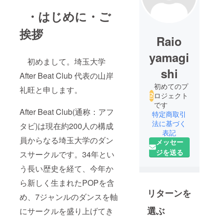
・はじめに・ご
挨拶
Raio
yamagi
初めまして。埼玉大学
shi
After Beat Club 代表の山岸
初めてのプ
礼旺と申します。
ロジェクト
です
After Beat Club(通称：アフ
特定商取引
法に基づく
タビ)は現在約200人の構成
表記
員からなる埼玉大学のダン
メッセー
ジを送る
スサークルです。34年とい
う長い歴史を経て、今年か
ら新しく生まれたPOPを含
リターンを
め、7ジャンルのダンスを軸
選ぶ
にサークルを盛り上げてき