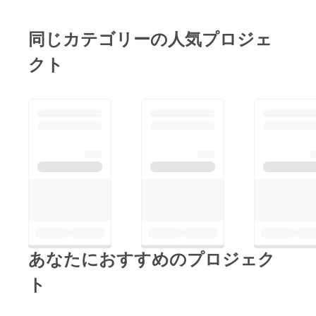
DARUMA祭の名前の由
来は四字熟語の「七転
同じカテゴリーの人気プロジェ
八起」からきていま
クト
す。コロナによって何
度も活動・イベントが
中止になりながらも、
私たちは新たな案・方
法を考え、乗り越えて
きました。今回の学祭
代替イベントを八起き
目として、大成功させ
るぞという強い思いを
込めて、だるまの名を
使った、「DARUMA
あなたにおすすめのプロジェク
祭」にしました！現役
3代で行う初イベント
ト
だったため、不安があ
りましたが、当日は