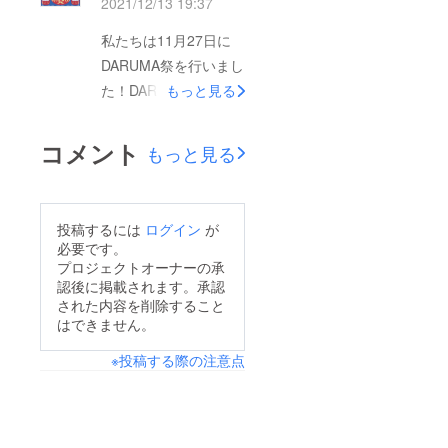
2021/12/13 19:37
ドファンディングです
が、絶対に大成功した
私たちは11月27日に
いです。皆様の力を貸
DARUMA祭を行いまし
してください。どうか
た！DARUMA祭は例年
もっと見る
これからも応援よろし
のサークルイベントで
くお願いします！
は無く、今年に生まれ
コメント
もっと見る
たダンスイベントで
す！例年のこの時期に
は大学が開催する学祭
投稿するには
ログイン
が
でダンスのイベントを
必要です。
体育館で行っていまし
プロジェクトオーナーの承
認後に掲載されます。承認
たが、今年は学祭自体
された内容を削除すること
が中止になってしまし
はできません。
いました。私たちはそ
※投稿する際の注意点
こで諦めるのではな
く、代替イベントとし
てDARUMA祭を開催す
ることを決めました！