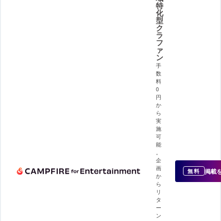
特
化
型
ク
ラ
フ
ァ
ン
手
数
料
0
円
か
ら
実
施
可
能
。
企
画
掲載
無料
か
ら
リ
タ
ー
ン