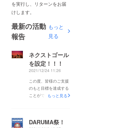
を実行し、リターンをお届
けします。
最新の活動
もっと
報告
見る
ネクストゴール
を設定！！！
2021/12/24 11:26
この度、皆様のご支援
のもと目標を達成する
ことができました！さ
もっと見る
らに高みを目指すた
め、ネクストゴールを
設定します！挑戦とし
DARUMA祭！
て始めた今回のクラウ