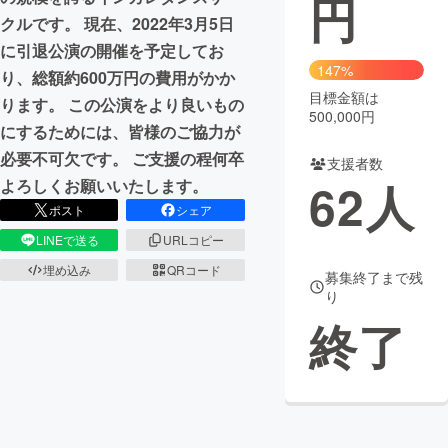
円
クルです。 現在、2022年3月5日
まちづくり・地域活性化
に引退公演の開催を予定してお
147%
り、総額約600万円の費用がかか
目標金額は
CAMPFIRE for Social Good
CAMPFIRE Creation
ります。 この公演をより良いもの
500,000円
CAMPFIREふるさと納税
machi-ya
コミュニティ
にするためには、皆様のご協力が
必要不可欠です。 ご支援の程何卒
支援者数
62
人
よろしくお願いいたします。
ポスト
シェア
LINEで送る
URLコピー
埋め込み
QRコード
募集終了まで残
り
終了