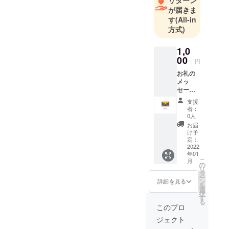
が届きま
す
(All-in
方式)
1,0
00
円
お礼の
メッ
セージ
ご支援
支援
の際
者：
に、ご
0人
希望の
お届
メッ
け予
セージ
定：
方法を
2022
年01
備考欄
こ
月
にご記
の
リ
入くだ
タ
ー
さい
ン
詳細を見る
を
（メッ
選
択
セージ
す
る
方法
このプロ
手紙、
ジェクト
メー
ル、電