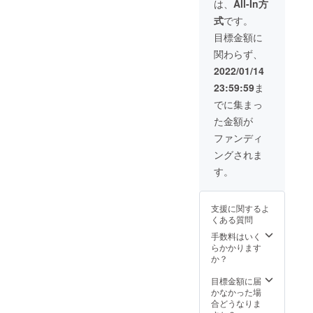
は、
All-In方
話）
式
です。
目標金額に
関わらず、
2022/01/14
23:59:59
ま
でに集まっ
た金額が
ファンディ
ングされま
す。
支援に関するよ
くある質問
手数料はいく
らかかります
か？
目標金額に届
かなかった場
合どうなりま