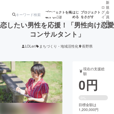
新
ロ
規
グ
会
プロジェクトを掲
はじ
プロジェクト
/
載するには
める
をさがす
イ
員
ン
登
恋したい男性を応援！「男性向け恋愛
録
コンサルタント」
人気のプロ
注目のリ
注目の新着プロ
募集終了が近いプ
もうすぐ公開
LOLeri
まちづくり・地域活性化
長野県
ジェクト
ターン
ジェクト
ロジェクト
されます
アート・写真
音楽
現在の支援総
額
0
円
テクノロジー・ガジェット
ゲーム・サ
映像・映画
書籍・雑誌
0%
目標金額は
1,200,000円
ビジネス・起業
チャレンジ