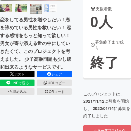
支援者数
まちづくり・地域活性化
0
人
恋をしてる男性を増やしたい！恋
を諦めている男性を救いたい！ 恋
CAMPFIRE for Social Good
CAMPFIRE Creation
する感情をもっと知って欲しい！
CAMPFIREふるさと納税
machi-ya
コミュニティ
募集終了まで残
男女が寄り添える世の中にしてい
り
きたくて、このプロジェクトを考
終了
えました。 少子高齢問題も少し緩
和出来るようなサービスです。
ポスト
シェア
LINEで送る
URLコピー
埋め込み
QRコード
このプロジェクトは、
2021/11/12
に募集を開始
し、
2022/01/14
に募集を
終了しました
もう一度プロジェク