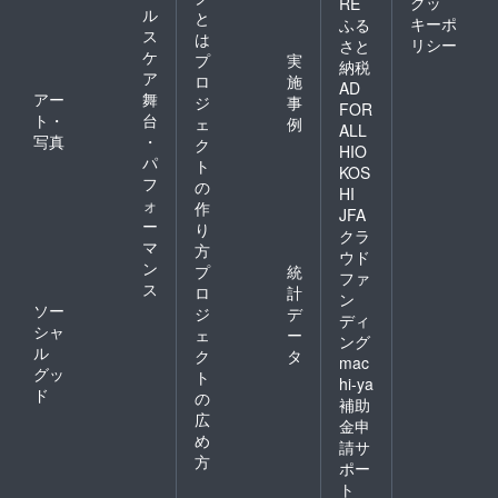
クッ
RE
ル
と
キーポ
ふる
ス
は
リシー
さと
ケ
プ
実
納税
ア
ロ
施
AD
アー
舞
ジ
事
FOR
ト・
台
ェ
例
ALL
写真
・
ク
HIO
パ
ト
KOS
フ
の
HI
ォ
作
JFA
ー
り
クラ
マ
方
ウド
ン
プ
統
ファ
ス
ロ
計
ン
ソー
ジ
デ
ディ
シャ
ェ
ー
ング
ル
ク
タ
mac
グッ
ト
hi-ya
ド
の
補助
広
金申
め
請サ
方
ポー
ト