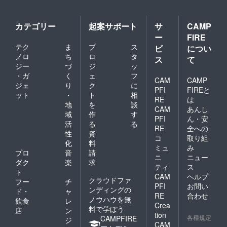
カテゴリー
起案サポート
サ
CAMP
ー
FIRE
テク
ま
プ
ス
ビ
につい
ノロ
ち
ロ
タ
ス
て
ジー
づ
ジ
ッ
・ガ
く
ェ
フ
CAM
CAMP
ジェ
り
ク
に
PFI
FIREと
ット
・
ト
相
RE
は
地
を
談
CAM
あんし
域
作
す
PFI
ん・安
活
る
る
RE
全への
性
資
コ
取り組
化
料
ミュ
み
プロ
音
請
ニ
ニュー
ダク
楽
求
ティ
ス
ト
CAM
ヘルプ
クラウドファ
フー
チ
PFI
お問い
ンディングの
ド・
ャ
RE
合わせ
ノウハウを無
飲食
レ
Crea
料で学ぼう
店
ン
tion
各種規定
CAMPFIRE
ジ
CAM