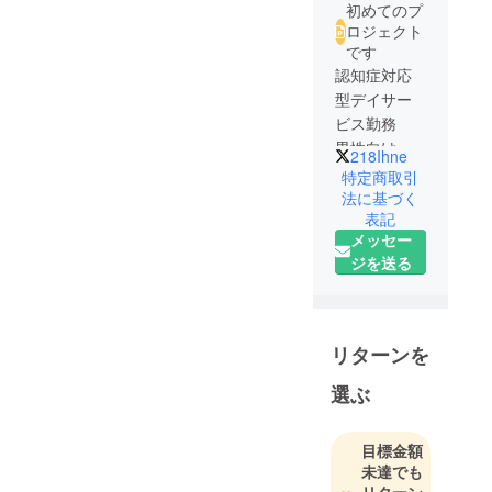
初めてのプ
ロジェクト
です
認知症対応
型デイサー
ビス勤務
男性向け恋
218Ihne
愛コンサル
特定商取引
タント（個
法に基づく
表記
メッセー
ジを送る
リターンを
選ぶ
目標金額
未達でも
リターン