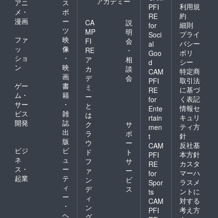
アカデミー
アニ
ス
利用規
PFI
メ・
ポ
約
RE
漫画
ー
CA
説
細則
for
ツ
MP
明
プライ
Soci
ファ
映
FI
会
バシー
al
ッ
像
RE
・
ポリ
Goo
ショ
・
ア
相
シー
d
ン
映
カ
談
特定商
CAM
画
デ
会
取引法
PFI
ゲー
書
ミ
に基づ
RE
ム・
籍
ー
く表記
for
サー
・
と
情報セ
Ente
ビス
雑
は
キュリ
rtain
開発
誌
ク
サ
ティ方
men
出
ラ
ポ
針
t
版
ウ
ー
反社基
CAM
ビジ
ビ
ド
ト
本方針
PFI
ネ
ュ
フ
サ
カスタ
RE
ス・
ー
ァ
ー
マーハ
for
起業
テ
ン
ビ
ラスメ
Spor
ィ
デ
ス
ントに
ts
ー
ィ
対する
CAM
・
ン
考え方
PFI
ヘ
グ