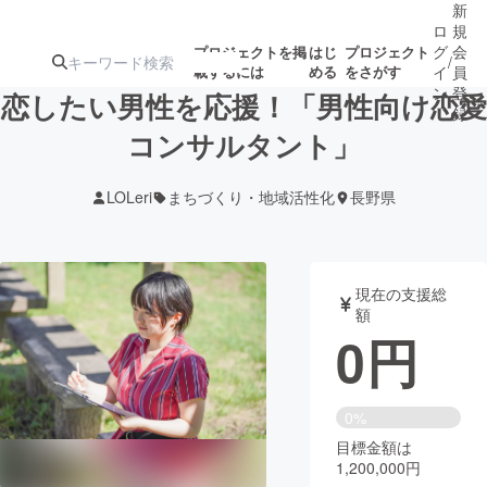
新
ロ
規
グ
会
プロジェクトを掲
はじ
プロジェクト
/
載するには
める
をさがす
イ
員
ン
登
恋したい男性を応援！「男性向け恋愛
録
コンサルタント」
人気のプロ
注目のリ
注目の新着プロ
募集終了が近いプ
もうすぐ公開
LOLeri
まちづくり・地域活性化
長野県
ジェクト
ターン
ジェクト
ロジェクト
されます
アート・写真
音楽
現在の支援総
額
0
円
テクノロジー・ガジェット
ゲーム・サ
映像・映画
書籍・雑誌
0%
目標金額は
1,200,000円
ビジネス・起業
チャレンジ