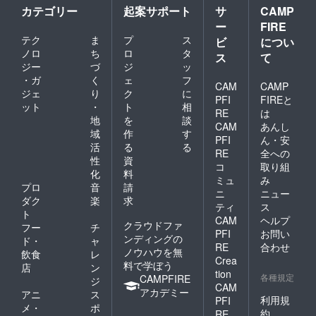
カテゴリー
起案サポート
サ
CAMP
ー
FIRE
テク
ま
プ
ス
ビ
につい
ノロ
ち
ロ
タ
ス
て
ジー
づ
ジ
ッ
・ガ
く
ェ
フ
CAM
CAMP
ジェ
り
ク
に
PFI
FIREと
ット
・
ト
相
RE
は
地
を
談
CAM
あんし
域
作
す
PFI
ん・安
活
る
る
RE
全への
性
資
コ
取り組
化
料
ミュ
み
プロ
音
請
ニ
ニュー
ダク
楽
求
ティ
ス
ト
CAM
ヘルプ
クラウドファ
フー
チ
PFI
お問い
ンディングの
ド・
ャ
RE
合わせ
ノウハウを無
飲食
レ
Crea
料で学ぼう
店
ン
tion
各種規定
CAMPFIRE
ジ
CAM
アカデミー
アニ
ス
利用規
PFI
メ・
ポ
約
RE