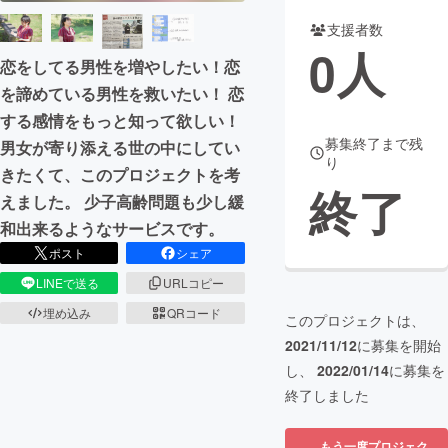
支援者数
まちづくり・地域活性化
0
人
恋をしてる男性を増やしたい！恋
を諦めている男性を救いたい！ 恋
CAMPFIRE for Social Good
CAMPFIRE Creation
する感情をもっと知って欲しい！
CAMPFIREふるさと納税
machi-ya
コミュニティ
募集終了まで残
男女が寄り添える世の中にしてい
り
きたくて、このプロジェクトを考
終了
えました。 少子高齢問題も少し緩
和出来るようなサービスです。
ポスト
シェア
LINEで送る
URLコピー
埋め込み
QRコード
このプロジェクトは、
2021/11/12
に募集を開始
し、
2022/01/14
に募集を
終了しました
もう一度プロジェク