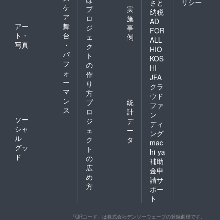
リシー
さと
ケ
プ
実
納税
ア
ロ
施
AD
アー
舞
ジ
事
FOR
ト・
台
ェ
例
ALL
写真
・
ク
HIO
パ
ト
KOS
フ
の
HI
ォ
作
JFA
ー
り
クラ
マ
方
ウド
ン
プ
統
ファ
ス
ロ
計
ン
ソー
ジ
デ
ディ
シャ
ェ
ー
ング
ル
ク
タ
mac
グッ
ト
hi-ya
ド
の
補助
広
金申
め
請サ
方
ポー
ト
「QRコード」は株式会社デンソーウェーブの登録商標です。