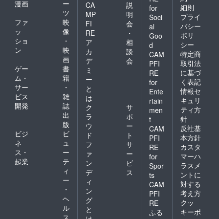
漫画
ー
CA
説
細則
for
ツ
MP
明
プライ
Soci
ファ
映
FI
会
バシー
al
ッ
像
RE
・
ポリ
Goo
ショ
・
ア
相
シー
d
ン
映
カ
談
特定商
CAM
画
デ
会
取引法
PFI
ゲー
書
ミ
に基づ
RE
ム・
籍
ー
く表記
for
サー
・
と
情報セ
Ente
ビス
雑
は
キュリ
rtain
開発
誌
ク
サ
ティ方
men
出
ラ
ポ
針
t
版
ウ
ー
反社基
CAM
ビジ
ビ
ド
ト
本方針
PFI
ネ
ュ
フ
サ
カスタ
RE
ス・
ー
ァ
ー
マーハ
for
起業
テ
ン
ビ
ラスメ
Spor
ィ
デ
ス
ントに
ts
ー
ィ
対する
CAM
・
ン
考え方
PFI
ヘ
グ
クッ
RE
ル
と
キーポ
ふる
ス
は