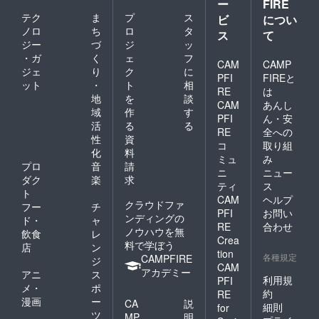
ー
FIRE
テク
ま
プ
ス
ビ
につい
ノロ
ち
ロ
タ
ス
て
ジー
づ
ジ
ッ
・ガ
く
ェ
フ
CAM
CAMP
ジェ
り
ク
に
PFI
FIREと
ット
・
ト
相
RE
は
地
を
談
CAM
あんし
域
作
す
PFI
ん・安
活
る
る
RE
全への
性
資
コ
取り組
化
料
ミュ
み
プロ
音
請
ニ
ニュー
ダク
楽
求
ティ
ス
ト
CAM
ヘルプ
クラウドファ
フー
チ
PFI
お問い
ンディングの
ド・
ャ
RE
合わせ
ノウハウを無
飲食
レ
Crea
料で学ぼう
店
ン
tion
各種規定
CAMPFIRE
ジ
CAM
アカデミー
アニ
ス
利用規
PFI
メ・
ポ
約
RE
漫画
ー
CA
説
細則
for
ツ
MP
明