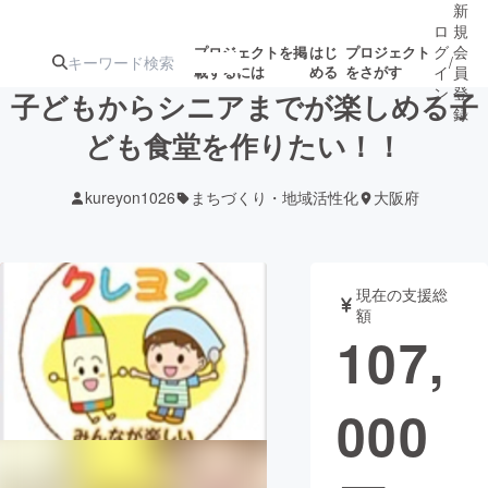
新
ロ
規
グ
会
プロジェクトを掲
はじ
プロジェクト
/
載するには
める
をさがす
イ
員
ン
登
子どもからシニアまでが楽しめる子
録
ども食堂を作りたい！！
人気のプロ
注目のリ
注目の新着プロ
募集終了が近いプ
もうすぐ公開
kureyon1026
まちづくり・地域活性化
大阪府
ジェクト
ターン
ジェクト
ロジェクト
されます
アート・写真
音楽
現在の支援総
額
107,
テクノロジー・ガジェット
ゲーム・サ
000
映像・映画
書籍・雑誌
ビジネス・起業
チャレンジ