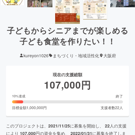
子どもからシニアまでが楽しめる
子ども食堂を作りたい！！
kureyon1026
まちづくり・地域活性化
大阪府
現在の支援総額
107,000
円
終了
10
%達成
目標金額
1,000,000
円
支援者数
22
人
このプロジェクトは、
2021/11/25
に募集を開始し、
22
人の支援
により
107,000
円の資金を集め、
2022/01/31
に募集を終了しま