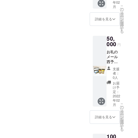
年02
ナル
こ
月
トート
の
リ
バック
タ
ー
（A 4サ
ン
詳細を見る
を
イズが
選
択
入るサ
す
る
イズの
50,
縦型不
織布
000
円
トート
お礼の
で
メール
す。）
西予自
然工
支援
房 百
者：
花とみ
0人
かんは
お届
ちみつ
け予
170g
定：
セット
2022
年02
オリジ
こ
月
ナル
の
リ
トート
タ
ー
バック
ン
詳細を見る
を
（A 4サ
選
択
イズが
す
る
入るサ
100
イズの