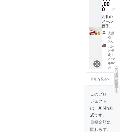
縦型不
,00
織布
0
円
トート
で
お礼の
す。）
メール
西予自
然工
支援
房 百
者：
花とみ
0人
かんは
お届
ちみつ
け予
330g
定：
セット
2022
年02
手作り
こ
月
バック
の
リ
オリジ
タ
ー
ナル
ン
詳細を見る
を
トート
選
択
バック
す
る
（A 4サ
このプロ
イズが
ジェクト
入るサ
イズの
は、
All-In方
縦型不
式
です。
織布
トート
目標金額に
で
関わらず、
す。）