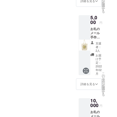
ン
詳細を見る
を
す。）
選
択
す
る
5,0
00
円
お礼の
メール
手作り
スクー
支援
ルバッ
者：
ク サイ
2人
ズ：横
お届
42セン
け予
チ 28
定：
センチ
2022
年02
※数セン
こ
月
チの誤
の
リ
差はあ
タ
ー
りま
ン
詳細を見る
を
す。 柄
選
択
は選べ
す
る
ませ
10,
ん。 オ
リジナ
000
円
ルトー
お礼の
トバッ
メール
ク （A