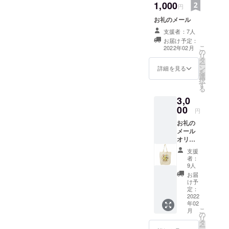
1,000
円
お礼のメール
支援者：7人
お届け予定：
こ
2022年02月
の
リ
タ
ー
ン
詳細を見る
を
選
択
す
る
3,0
00
円
お礼の
メール
オリジ
ナル
支援
トート
者：
バック
9人
（A 4サ
お届
イズが
け予
入るサ
定：
イズの
2022
年02
縦型不
こ
月
織布
の
リ
トート
タ
ー
で