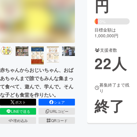
円
まちづくり・地域活性化
10%
目標金額は
CAMPFIRE for Social Good
CAMPFIRE Creation
1,000,000円
CAMPFIREふるさと納税
machi-ya
コミュニティ
支援者数
22
人
赤ちゃんからおじいちゃん、おば
あちゃんまで誰でもみんな集まっ
募集終了まで残
て食べて、遊んで、学んで。そん
り
な子ども食堂を作りたい。
終了
ポスト
シェア
LINEで送る
URLコピー
埋め込み
QRコード