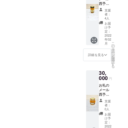
西予自
4サイズ
然工
が入る
支援
房 百
サイズ
者：
花はち
の縦型
4人
みつ
不織布
お届
170g オ
トート
け予
リジナ
で
定：
ルトー
2022
す。）
年02
トバッ
こ
月
ク （A
の
リ
4サイズ
タ
ー
が入る
ン
詳細を見る
を
サイズ
選
択
の縦型
す
る
不織布
30,
トート
で
000
円
す。）
お礼の
メール
西予自
然工
支援
房 百
者：
花はち
0人
みつ
お届
330g
け予
セット
定：
オリジ
2022