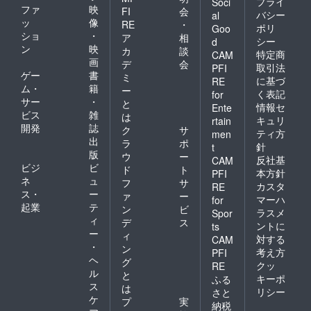
プライ
Soci
ファ
映
FI
会
バシー
al
ッ
像
RE
・
ポリ
Goo
ショ
・
ア
相
シー
d
ン
映
カ
談
特定商
CAM
画
デ
会
取引法
PFI
ゲー
書
ミ
に基づ
RE
ム・
籍
ー
く表記
for
サー
・
と
情報セ
Ente
ビス
雑
は
キュリ
rtain
開発
誌
ク
サ
ティ方
men
出
ラ
ポ
針
t
版
ウ
ー
反社基
CAM
ビジ
ビ
ド
ト
本方針
PFI
ネ
ュ
フ
サ
カスタ
RE
ス・
ー
ァ
ー
マーハ
for
起業
テ
ン
ビ
ラスメ
Spor
ィ
デ
ス
ントに
ts
ー
ィ
対する
CAM
・
ン
考え方
PFI
ヘ
グ
クッ
RE
ル
と
キーポ
ふる
ス
は
リシー
さと
ケ
プ
実
納税