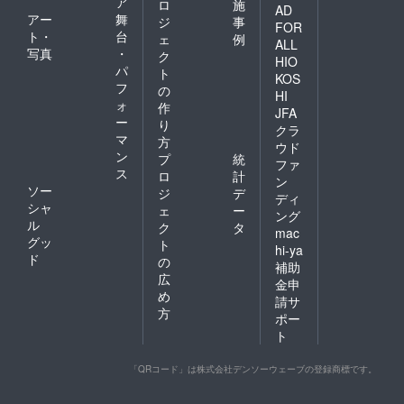
ア
ロ
施
AD
アー
舞
ジ
事
FOR
ト・
台
ェ
例
ALL
写真
・
ク
HIO
パ
ト
KOS
フ
の
HI
ォ
作
JFA
ー
り
クラ
マ
方
ウド
ン
プ
統
ファ
ス
ロ
計
ン
ソー
ジ
デ
ディ
シャ
ェ
ー
ング
ル
ク
タ
mac
グッ
ト
hi-ya
ド
の
補助
広
金申
め
請サ
方
ポー
ト
「QRコード」は株式会社デンソーウェーブの登録商標です。