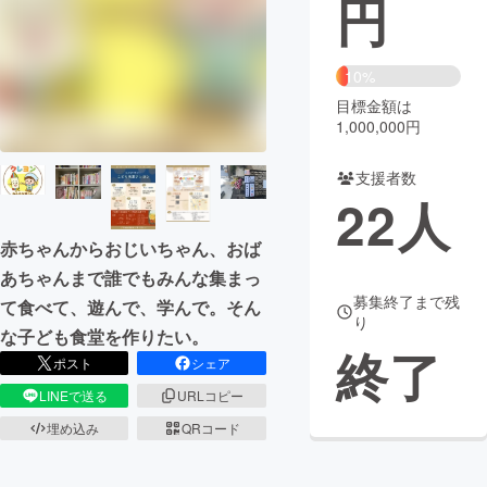
円
まちづくり・地域活性化
10%
目標金額は
CAMPFIRE for Social Good
CAMPFIRE Creation
1,000,000円
CAMPFIREふるさと納税
machi-ya
コミュニティ
支援者数
22
人
赤ちゃんからおじいちゃん、おば
あちゃんまで誰でもみんな集まっ
募集終了まで残
て食べて、遊んで、学んで。そん
り
な子ども食堂を作りたい。
終了
ポスト
シェア
LINEで送る
URLコピー
埋め込み
QRコード