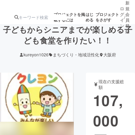
新
ロ
規
グ
会
プロジェクトを掲
はじ
プロジェクト
/
載するには
める
をさがす
イ
員
ン
登
子どもからシニアまでが楽しめる子
録
ども食堂を作りたい！！
人気のプロ
注目のリ
注目の新着プロ
募集終了が近いプ
もうすぐ公開
kureyon1026
まちづくり・地域活性化
大阪府
ジェクト
ターン
ジェクト
ロジェクト
されます
アート・写真
音楽
現在の支援総
額
107,
テクノロジー・ガジェット
ゲーム・サ
000
映像・映画
書籍・雑誌
ビジネス・起業
チャレンジ