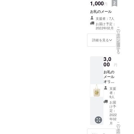
1,000
円
お礼のメール
支援者：7人
お届け予定：
こ
2022年02月
の
リ
タ
ー
ン
詳細を見る
を
選
択
す
る
3,0
00
円
お礼の
メール
オリジ
ナル
支援
トート
者：
バック
9人
（A 4サ
お届
イズが
け予
入るサ
定：
イズの
2022
年02
縦型不
こ
月
織布
の
リ
トート
タ
ー
で