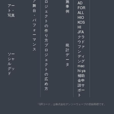
ア
ロ
施
AD
アー
舞
ジ
事
FOR
ト・
台
ェ
例
ALL
写真
・
ク
HIO
パ
ト
KOS
フ
の
HI
ォ
作
JFA
ー
り
クラ
マ
方
ウド
ン
プ
統
ファ
ス
ロ
計
ン
ソー
ジ
デ
ディ
シャ
ェ
ー
ング
ル
ク
タ
mac
グッ
ト
hi-ya
ド
の
補助
広
金申
め
請サ
方
ポー
ト
「QRコード」は株式会社デンソーウェーブの登録商標です。