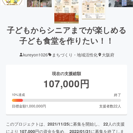
子どもからシニアまでが楽しめる
子ども食堂を作りたい！！
kureyon1026
まちづくり・地域活性化
大阪府
現在の支援総額
107,000
円
終了
10
%達成
目標金額
1,000,000
円
支援者数
22
人
このプロジェクトは、
2021/11/25
に募集を開始し、
22
人の支援
により
107,000
円の資金を集め、
2022/01/31
に募集を終了しま