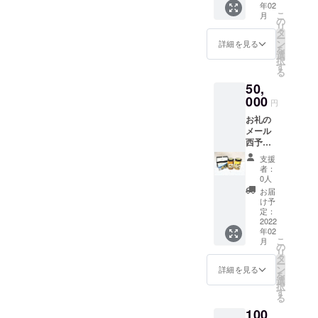
年02
ナル
こ
月
トート
の
リ
バック
タ
ー
（A 4サ
ン
詳細を見る
を
イズが
選
択
入るサ
す
る
イズの
50,
縦型不
織布
000
円
トート
お礼の
で
メール
す。）
西予自
然工
支援
房 百
者：
花とみ
0人
かんは
お届
ちみつ
け予
170g
定：
セット
2022
年02
オリジ
こ
月
ナル
の
リ
トート
タ
ー
バック
ン
詳細を見る
を
（A 4サ
選
択
イズが
す
る
入るサ
100
イズの