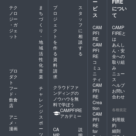
ー
FIRE
テク
ま
プ
ス
ビ
につい
ノロ
ち
ロ
タ
ス
て
ジー
づ
ジ
ッ
・ガ
く
ェ
フ
CAM
CAMP
ジェ
り
ク
に
PFI
FIREと
ット
・
ト
相
RE
は
地
を
談
CAM
あんし
域
作
す
PFI
ん・安
活
る
る
RE
全への
性
資
コ
取り組
化
料
ミュ
み
プロ
音
請
ニ
ニュー
ダク
楽
求
ティ
ス
ト
CAM
ヘルプ
クラウドファ
フー
チ
PFI
お問い
ンディングの
ド・
ャ
RE
合わせ
ノウハウを無
飲食
レ
Crea
料で学ぼう
店
ン
tion
各種規定
CAMPFIRE
ジ
CAM
アカデミー
アニ
ス
利用規
PFI
メ・
ポ
約
RE
漫画
ー
CA
説
細則
for
ツ
MP
明