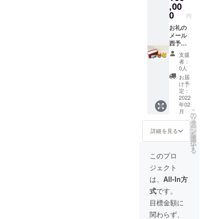
縦型不
,00
織布
0
円
トート
で
お礼の
す。）
メール
西予自
然工
支援
房 百
者：
花とみ
0人
かんは
お届
ちみつ
け予
330g
定：
セット
2022
年02
手作り
こ
月
バック
の
リ
オリジ
タ
ー
ナル
ン
詳細を見る
を
トート
選
択
バック
す
る
（A 4サ
このプロ
イズが
ジェクト
入るサ
イズの
は、
All-In方
縦型不
式
です。
織布
トート
目標金額に
で
関わらず、
す。）