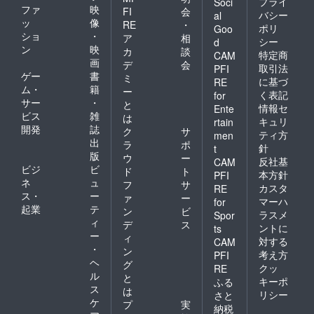
プライ
Soci
ファ
映
FI
会
バシー
al
ッ
像
RE
・
ポリ
Goo
ショ
・
ア
相
シー
d
ン
映
カ
談
特定商
CAM
画
デ
会
取引法
PFI
ゲー
書
ミ
に基づ
RE
ム・
籍
ー
く表記
for
サー
・
と
情報セ
Ente
ビス
雑
は
キュリ
rtain
開発
誌
ク
サ
ティ方
men
出
ラ
ポ
針
t
版
ウ
ー
反社基
CAM
ビジ
ビ
ド
ト
本方針
PFI
ネ
ュ
フ
サ
カスタ
RE
ス・
ー
ァ
ー
マーハ
for
起業
テ
ン
ビ
ラスメ
Spor
ィ
デ
ス
ントに
ts
ー
ィ
対する
CAM
・
ン
考え方
PFI
ヘ
グ
クッ
RE
ル
と
キーポ
ふる
ス
は
リシー
さと
ケ
プ
実
納税