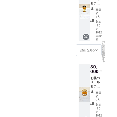
西予自
4サイズ
然工
が入る
支援
房 百
サイズ
者：
花はち
の縦型
4人
みつ
不織布
お届
170g オ
トート
け予
リジナ
で
定：
ルトー
2022
す。）
年02
トバッ
こ
月
ク （A
の
リ
4サイズ
タ
ー
が入る
ン
詳細を見る
を
サイズ
選
択
の縦型
す
る
不織布
30,
トート
で
000
円
す。）
お礼の
メール
西予自
然工
支援
房 百
者：
花はち
0人
みつ
お届
330g
け予
セット
定：
オリジ
2022