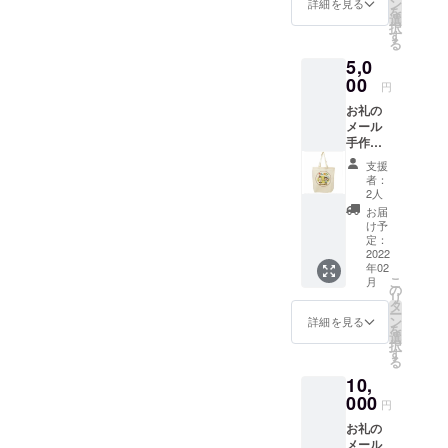
ン
詳細を見る
を
す。）
選
択
す
る
5,0
00
円
お礼の
メール
手作り
スクー
支援
ルバッ
者：
ク サイ
2人
ズ：横
お届
42セン
け予
チ 28
定：
センチ
2022
年02
※数セン
こ
月
チの誤
の
リ
差はあ
タ
ー
りま
ン
詳細を見る
を
す。 柄
選
択
は選べ
す
る
ませ
10,
ん。 オ
リジナ
000
円
ルトー
お礼の
トバッ
メール
ク （A