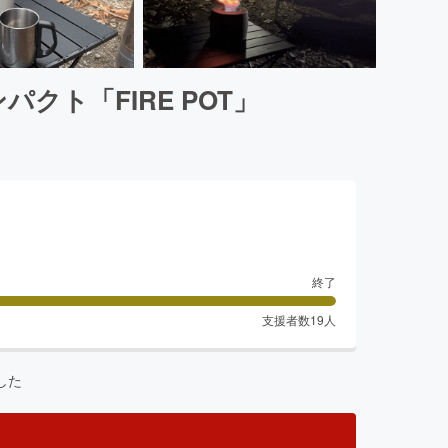
ト「FIRE POT」
終了
支援者数
19
人
した