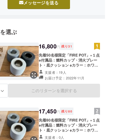
メッセージを送る
行っていきたいと思ってます。
援の程よろしくお願いいたします。
を選ぶ
16,800
円
残り
31
先着50名様限定「FIRE POT」×１点
※付属品：燃料カップ・消火プレー
ト・底クッション ※カラー：ホワイ
ト・グレー・ブラックからお好きな
支援者：19人
カラー1個お選びください。 ≪一般
お届け予定：2022年11月
販売予定価格22,100円の24％OFF≫
税込み・送料込み ※リターンに燃料
は含まれておりません。 ※商品の色
このリターンを選択する
る
合いは、撮影状況や光の当たり具合
により実物とは異なって見える場合
がありますので、あらかじめご了承
ください。 ※手作業での制作のため
17,450
円
残り
80
多少色合いにムラがある場合があり
ますがご了承願います。 ポータブル
先着80名様限定「FIRE POT」×１点
焚き火台「FIRE POT」ファイヤー
※付属品：燃料カップ・消火プレー
ポット リビング、キャンプ、アウト
ト・底クッション ※カラー：ホワイ
ドア、バーベキュー等でご利用くだ
ト・グレー・ブラックからお好きな
支援者：0人