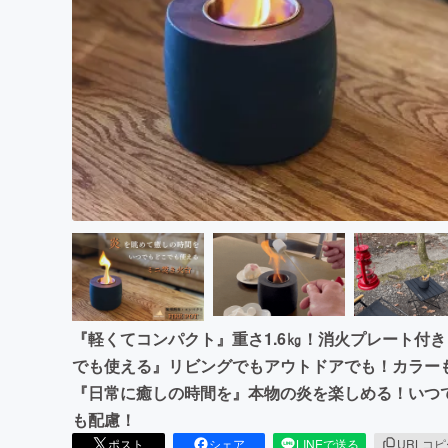
まちづくり・地域活性化
『軽くてコンパクト』重さ1.6㎏！消火プレート付
でも使える』リビングでもアウトドアでも！カラー
『日常に癒しの時間を』本物の炎を楽しめる！いつ
も配慮！
ポスト
シェア
LINEで送る
URLコ