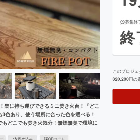
募集終
CAMPFIRE for Social Good
CAMPFIRE Creation
終
CAMPFIREふるさと納税
machi-ya
コミュニティ
このプロジェ
320,200
円の
き！楽に持ち運びできるミニ焚き火台！『どこ
も3色あり、使う場所に合った色を選べる！
でもどこでも焚き火気分！無煙無臭で環境に
ピー
埋め込み
QRコード