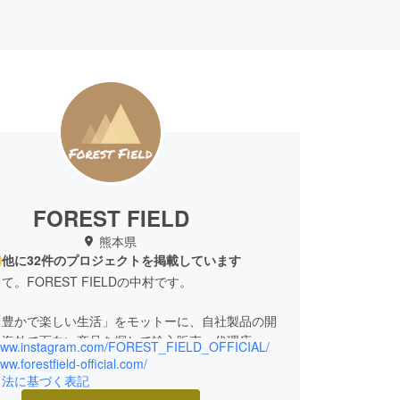
FOREST FIELD
熊本県
他に32件のプロジェクトを掲載しています
。FOREST FIELDの中村です。
「豊かで楽しい生活」をモットーに、自社製品の開
、海外で面白い商品を探して輸入販売、代理店、卸
/www.instagram.com/FOREST_FIELD_OFFICIAL/
販売を主に行っております。
www.forestfield-official.com/
引法に基づく表記
たちの商品を通してより快適に生活するための新し