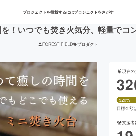
プロジェクトを掲載するには
プロジェクトをさがす
を！いつでも焚き火気分、軽量でコンパク
FOREST FIELD
プロダクト
注目のリターン
注目の新着プロジェクト
募集終了が近いプロジェクト
も
現在の
音楽
舞台・パフォーマンス
32
ゲーム・サービス開発
フード・飲食店
320%
書籍・雑誌出版
アニメ・漫画
目標金額は1
支援者
チャレンジ
ビューティー・ヘルスケ
19