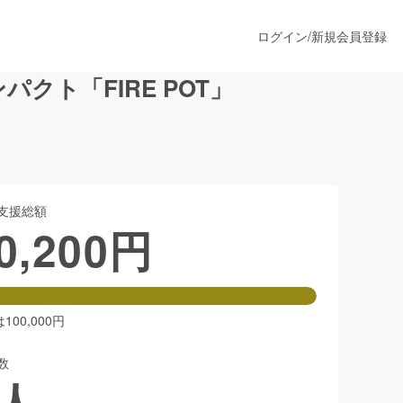
ログイン
/
新規会員登録
ト「FIRE POT」
うすぐ公開されます
支援総額
プロダクト
0,200
円
ファッション
スポーツ
00,000円
数
ア
ソーシャルグッド
人