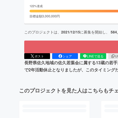
122
%達成
目標金額
3,000,000
円
このプロジェクトは、
2021/12/15
に募集を開始し、
584
ポスト
シェア
LINEで送る
U
長野県佐久地域の佐久若葉会に属する13蔵の若手
で2年活動休止となりましたが、このタイミング
このプロジェクトを見た人はこちらもチ