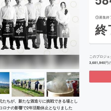
募集終
CAMPFIRE for Social Good
CAMPFIRE Creation
終
CAMPFIREふるさと納税
machi-ya
コミュニティ
このプロジェ
3,681,940
円
蔵元たちが、新たな酒造りに挑戦できる場とし
。コロナの影響で2年活動休止となりました