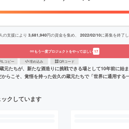
人の支援により
3,681,940
円の資金を集め、
2022/02/10
に募集を終了し
もう一度プロジェクトをやってほしい
17
RLコピー
埋め込み
QRコード
蔵元たちが、新たな酒造りに挑戦できる場として10年前に始ま
だからこそ、覚悟を持った佐久の蔵元たちで「世界に通用する
ェックしています