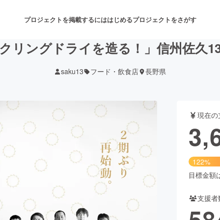
プロジェクトを掲載するには
はじめる
プロジェクトをさがす
クリングドライを造る！」信州佐久1
saku13
フード・飲食店
長野県
注目のリターン
注目の新着プロジェクト
募集終了が近いプロジェクト
も
現在の
音楽
舞台・パフォーマンス
3,
ゲーム・サービス開発
フード・飲食店
122%
書籍・雑誌出版
アニメ・漫画
目標金額は3
支援者
チャレンジ
ビューティー・ヘルスケ
58