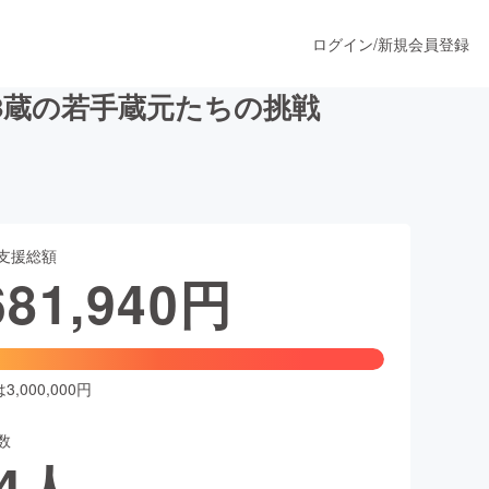
ログイン
/
新規会員登録
3蔵の若手蔵元たちの挑戦
うすぐ公開されます
支援総額
プロダクト
681,940
円
ファッション
スポーツ
,000,000円
数
ア
ソーシャルグッド
4
人