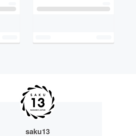
saku13