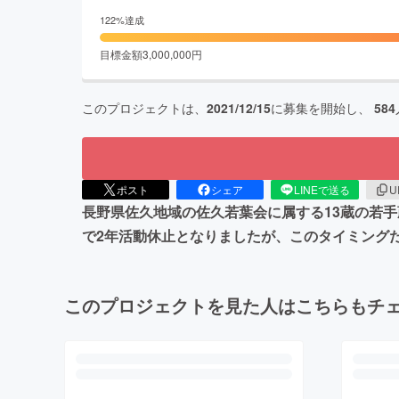
122
%達成
目標金額
3,000,000
円
このプロジェクトは、
2021/12/15
に募集を開始し、
584
ポスト
シェア
LINEで送る
U
長野県佐久地域の佐久若葉会に属する13蔵の若手
で2年活動休止となりましたが、このタイミング
このプロジェクトを見た人はこちらもチ