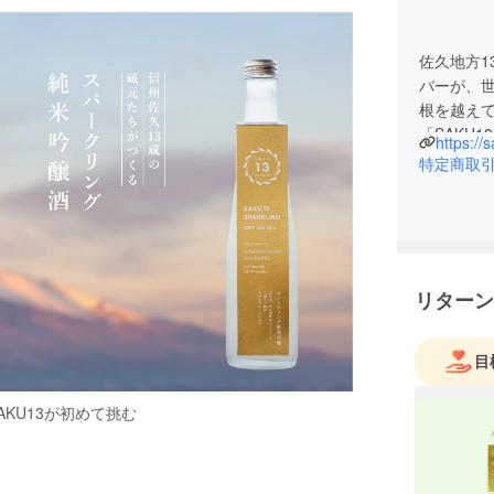
佐久地方1
バーが、世
根を越えて
「SAKU
https://
ど、テー
特定商取
リターン
目
KU13が初めて挑む