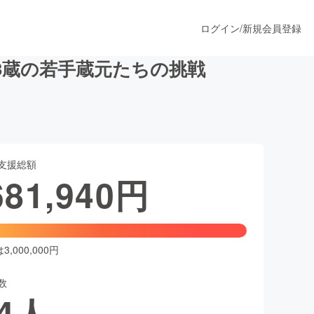
ログイン
/
新規会員登録
3蔵の若手蔵元たちの挑戦
うすぐ公開されます
支援総額
プロダクト
681,940
円
ファッション
スポーツ
,000,000円
数
ア
ソーシャルグッド
4
人