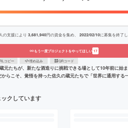
人の支援により
3,681,940
円の資金を集め、
2022/02/10
に募集を終了し
もう一度プロジェクトをやってほしい
17
RLコピー
埋め込み
QRコード
蔵元たちが、新たな酒造りに挑戦できる場として10年前に始ま
だからこそ、覚悟を持った佐久の蔵元たちで「世界に通用する
ェックしています