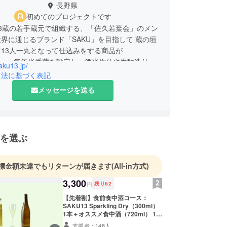
長野県
初めてのプロジェクトです
3蔵の若手蔵元で組織する、「佐久若葉会」のメン
界に通じるブランド「SAKU」を目指して 蔵の垣
13人一丸となって仕込みをする商品が
13」。毎年当番蔵を設定し、酒米作りや生酛造りな
saku13.jp/
マを決めて個性的な商品としてリリースします。
引法に基づく表記
メッセージを送る
を選ぶ
標金額未達でもリターンが届きます
(All-in方式)
3,300
円
残り
62
【先着割】食前食中酒コース：
SAKU13 Sparkling Dry（300ml）
1本＋オススメ食中酒（720ml） 1本
+ サンクスカード 送料・消費税込み
支援者：148人