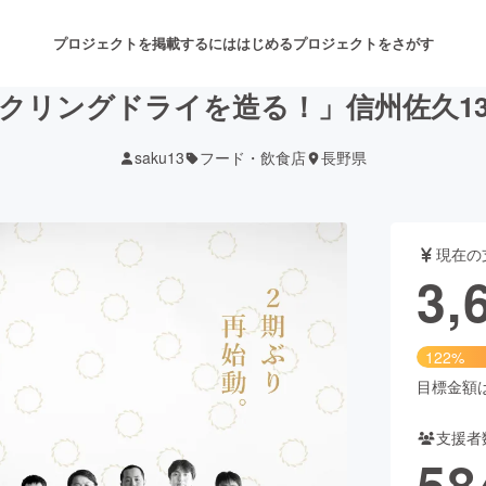
プロジェクトを掲載するには
はじめる
プロジェクトをさがす
クリングドライを造る！」信州佐久1
saku13
フード・飲食店
長野県
注目のリターン
注目の新着プロジェクト
募集終了が近いプロジェクト
も
現在の
音楽
舞台・パフォーマンス
3,
ゲーム・サービス開発
フード・飲食店
122%
書籍・雑誌出版
アニメ・漫画
目標金額は3
支援者
チャレンジ
ビューティー・ヘルスケ
58