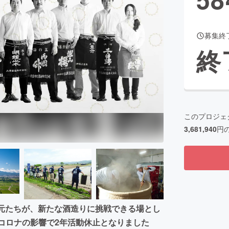
募集終
CAMPFIRE for Social Good
CAMPFIRE Creation
終
CAMPFIREふるさと納税
machi-ya
コミュニティ
このプロジェ
3,681,940
円
蔵元たちが、新たな酒造りに挑戦できる場とし
。コロナの影響で2年活動休止となりました