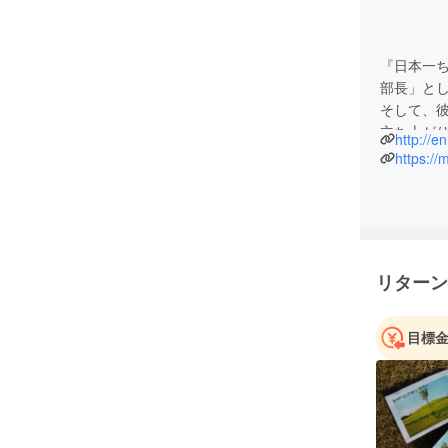
『日本一
部長」と
そして、
立ち上が
http://
始めまし
https:/
こどもた
ます！
リターン
目標