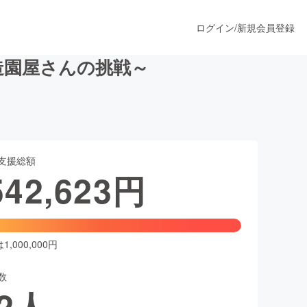
ログイン
/
新規会員登録
造園屋さんの挑戦～
うすぐ公開されます
支援総額
プロダクト
542,623
円
ファッション
スポーツ
,000,000円
数
ア
ソーシャルグッド
2
人