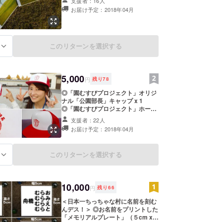
支援者：16人
掲載（文字サイズ：小）
お届け予定：2018年04月
http://enmusubi-funahashi.com/閉
じる
このリターンを選択する
る
5,000
円
残り
78
◎「園むすびプロジェクト」オリジ
ナル「公園部長」キャップ x 1
◎「園むすびプロジェクト」ホーム
ページ内に「スペシャルサポー
支援者：22人
ター」としてお名前を掲載（文字サ
お届け予定：2018年04月
イズ：小） http://enmusubi-
funahashi.com/
このリターンを選択する
る
10,000
円
残り
66
＜日本一ちっちゃな村に名前を刻む
んデス！＞ ◎お名前をプリントした
「メモリアルプレート」（５cm x５