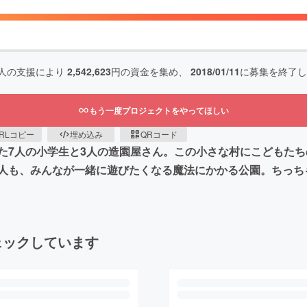
人の支援により
2,542,623
円の資金を集め、
2018/01/11
に募集を終了し
もう一度プロジェクトをやってほしい
RLコピー
埋め込み
QRコード
た7人の小学生と3人の造園屋さん。この小さな村にこどもた
人も、みんなが一緒に遊びたくなる魔法にかかる公園。ちっち
ェックしています