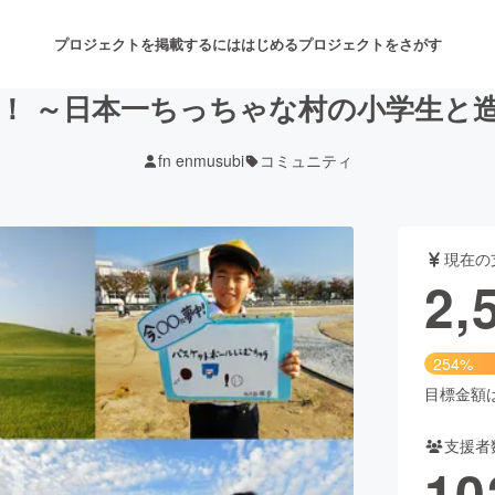
プロジェクトを掲載するには
はじめる
プロジェクトをさがす
！ ～日本一ちっちゃな村の小学生と
fn enmusubi
コミュニティ
注目のリターン
注目の新着プロジェクト
募集終了が近いプロジェクト
も
現在の
音楽
舞台・パフォーマンス
2,
ゲーム・サービス開発
フード・飲食店
254%
書籍・雑誌出版
アニメ・漫画
目標金額は1
支援者
チャレンジ
ビューティー・ヘルスケ
10