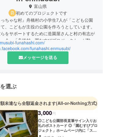
富山県
初めてのプロジェクトです
ちっちゃな村』舟橋村の小学生7人が「こども公園
して、こどもが主役の公園を作ろうとしています。
彼らをサポートするために造園屋さんと村の有志が
り、今、「舟橋村・園むすびプロジェクト」が動き
enmusubi-funahashi.com/
た。「こどもたちが毎日遊びに来たくなる公園」を
/m.facebook.com/funahashi.enmusubi/
ちのアイデアと、こどもたちの手で、実現していき
メッセージを送る
を選ぶ
金額未達なら全額返金されます
(All-or-Nothing方式)
3,000
円
◎こども公園部長直筆サイン入りお
礼のポストカード ◎「園むすびプロ
ジェクト」ホームページ内に「スペ
シャルサポーター」としてお名前を