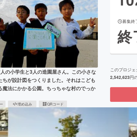
募集終
CAMPFIRE for Social Good
CAMPFIRE Creation
終
CAMPFIREふるさと納税
machi-ya
コミュニティ
このプロジェ
7人の小学生と3人の造園屋さん。この小さな
2,542,623
円
たちが設計図をつくりました。それはこども
る魔法にかかる公園。ちっちゃな村のでっか
ピー
埋め込み
QRコード