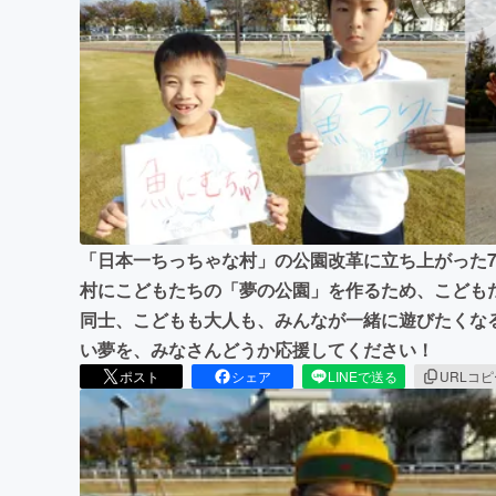
まちづくり・地域活性化
「日本一ちっちゃな村」の公園改革に立ち上がった
村にこどもたちの「夢の公園」を作るため、こども
同士、こどもも大人も、みんなが一緒に遊びたくな
い夢を、みなさんどうか応援してください！
ポスト
シェア
LINEで送る
URLコ