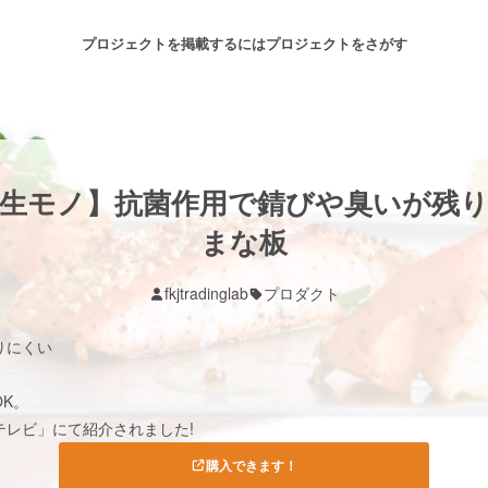
プロジェクトを掲載するには
プロジェクトをさがす
注目のリターン
注目の新着プロジェクト
募集終了が近いプロジェクト
も
生モノ】抗菌作用で錆びや臭いが残
まな板
音楽
舞台・パフォーマンス
fkjtradinglab
プロダクト
ゲーム・サービス開発
フード・飲食店
りにくい
！
書籍・雑誌出版
アニメ・漫画
K。
テレビ」にて紹介されました!
チャレンジ
ビューティー・ヘルスケ
購入できます！