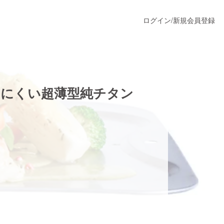
ログイン
/
新規会員登録
うすぐ公開されます
りにくい超薄型純チタン
プロダクト
ファッション
スポーツ
ア
ソーシャルグッド