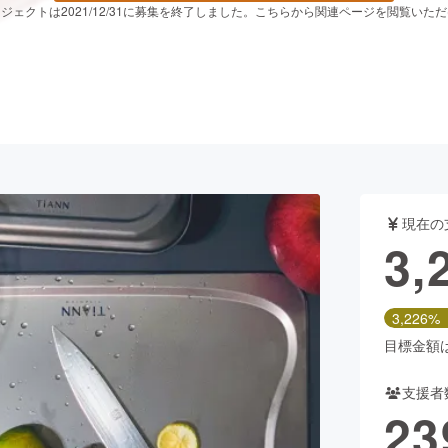
ジェクトは2021/12/31に募集を終了しました。こちらから関連ページを閲覧いた
CAMPFIRE for Social Good
CAMPFIRE Creation
CAMPFIREふるさと納税
machi-ya
コミュニティ
現在の
3,
3,226%
目標金額は1
支援者
23