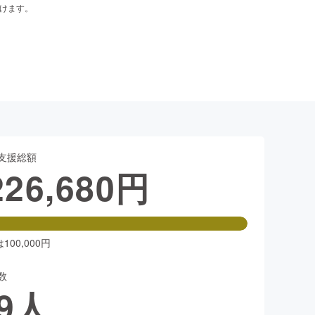
だけます。
支援総額
226,680
円
00,000円
数
9
人