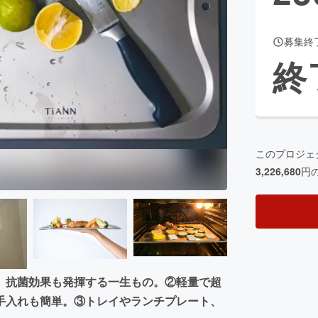
募集終
終
このプロジェ
3,226,680
円
、抗菌効果も発揮する一生もの。②軽量で超
手入れも簡単。③トレイやランチプレート、