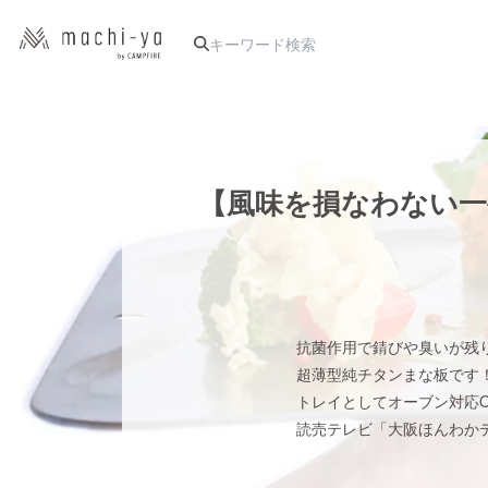
人気のプロジェクト
【風味を損なわない一
アート・写真
テクノロジー・ガジェット
抗菌作用で錆びや臭いが残
超薄型純チタンまな板です
映像・映画
トレイとしてオーブン対応O
読売テレビ「大阪ほんわか
ビジネス・起業