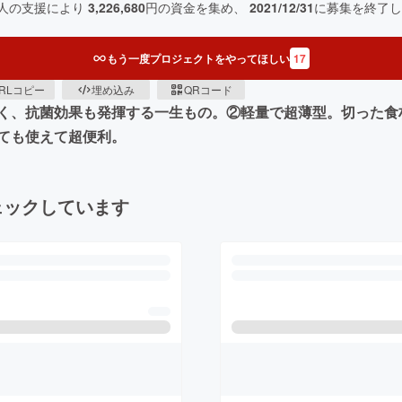
人の支援により
3,226,680
円の資金を集め、
2021/12/31
に募集を終了し
もう一度プロジェクトをやってほしい
17
RLコピー
埋め込み
QRコード
く、抗菌効果も発揮する一生もの。②軽量で超薄型。切った食
ても使えて超便利。
ェックしています