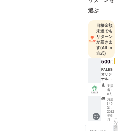
選ぶ
目標金額
未達でも
リターン
が届きま
す
(All-in
方式)
500
円
PALES
オリジ
ナルス
テッ
支援
カーと
者：
お礼
0人
メール
お届
を送ら
け予
せてい
定：
ただき
2022
年01
ます！
こ
月
お届け
の
リ
予定
タ
ー
日:2022