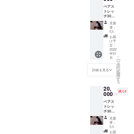
ンディ
シュー
ペアス
ング限
ズ等の
トレッ
定価格
レンタ
チ30分
になっ
ルを全
×8回
ており
て提供
支援
コース
ます！
致しま
者：
4回コー
ウェ
す。 ご
0人
スでや
ア・
利用可
お届
るより
シュー
能期
け予
お得な
ズ等の
定：
間:2022
クラウ
2022
レンタ
年1月4
年01
ドファ
ルを全
日〜
こ
月
ンディ
て提供
の
2022年
リ
ング限
致しま
タ
3月31日
ー
定価格
す。
ン
詳細を見る
を
になっ
LINEに
選
択
ており
よる食
す
る
ます！
事指
20,
ウェ
導。が
残り5
ア・
000
セット
円
シュー
になっ
ペアス
ズ等の
ており
トレッ
レンタ
ます。
チ30分
ルを全
ご利用
×12回
て提供
可能期
支援
コース
致しま
間:2022
者：
8回コー
す。
年1月4
0人
スでや
LINEに
日〜
お届