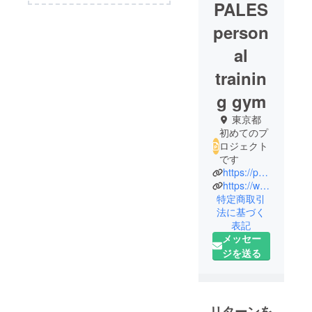
PALES
person
al
trainin
g gym
東京都
初めてのプ
ロジェクト
です
https://palesgym.studio.site/
https://www.instagram.com/pales0609
特定商取引
法に基づく
表記
メッセー
ジを送る
リターンを