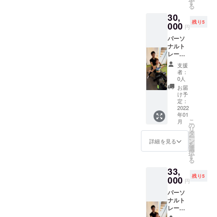
定価格
可能期
す
る
でご提
間:2022
30,
供いた
年1月4
残り5
しま
000
日〜
円
す！
2022年
パーソ
ウェ
3月31日
ナルト
ア・
レーニ
シュー
ング60
ズ等の
支援
分+ペア
レンタ
者：
スト
ルを全
0人
レッチ
て提供
お届
30分×4
致しま
け予
回の
す。
定：
コース
2022
LINEに
年01
単発で
よる食
こ
月
やるよ
事指
の
リ
りお得
導。が
タ
ー
な クラ
セット
ン
詳細を見る
を
ウド
になっ
選
択
ファン
ており
す
る
ディン
ます。
33,
グ限定
ご利用
残り5
価格に
000
可能期
円
なって
間:2022
パーソ
おりま
年1月4
ナルト
す！
日〜
レーニ
ウェ
2022年
ング30
ア・