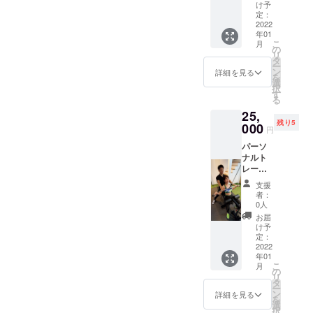
るより
よる食
2022年
け予
お得な
事指
定：
3月31日
クラウ
2022
導。が
年01
ドファ
セット
こ
月
ンディ
になっ
の
リ
ング限
ており
タ
ー
定価格
ます。
ン
詳細を見る
を
になっ
ご利用
選
択
ており
可能期
す
る
ます！
間:2022
25,
ウェ
年1月4
残り5
ア・
000
日〜
円
シュー
2022年
パーソ
ズ等の
3月31日
ナルト
レンタ
レーニ
ルを全
ング60
て提供
支援
分×4回
致しま
者：
のコー
す。
0人
スで
LINEに
お届
す！ 単
よる食
け予
発でや
事指
定：
るより
2022
導。が
年01
お得な
セット
こ
月
クラウ
になっ
の
リ
ドファ
ており
タ
ー
ンディ
ます。
ン
詳細を見る
を
ング限
ご利用
選
択