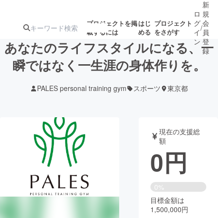
新
ロ
規
グ
会
プロジェクトを掲
はじ
プロジェクト
/
載するには
める
をさがす
イ
員
ン
登
あなたのライフスタイルになる、一
録
瞬ではなく一生涯の身体作りを。
人気のプロ
注目のリ
注目の新着プロ
募集終了が近いプ
もうすぐ公開
PALES personal training gym
スポーツ
東京都
ジェクト
ターン
ジェクト
ロジェクト
されます
アート・写真
音楽
現在の支援総
額
0
円
テクノロジー・ガジェット
ゲーム・サ
映像・映画
書籍・雑誌
0%
目標金額は
1,500,000円
ビジネス・起業
チャレンジ