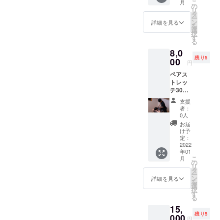
こ
月
ングと
価！
の
リ
キック
ウェ
タ
ー
ボクサ
ア・
ン
詳細を見る
を
サイズ
シュー
選
択
を組み
ズ等の
す
る
合わせ
レンタ
8,0
た、脂
ルを全
残り5
肪燃焼
00
て提供
円
効果抜
致しま
ペアス
群の
す。 ご
トレッ
コース
利用可
チ30分
です！
能期
×4回分
ストレ
間:2022
支援
のコー
ス発散
年1月4
者：
スで
も兼ね
日〜
0人
す。 単
て、是
2022年
お届
発だけ
非体験
3月31日
け予
だと物
してみ
定：
足りな
2022
てくだ
年01
いかも
さい！
こ
月
と言う
クラウ
の
リ
方は是
ドファ
タ
ー
非！ 単
ンディ
ン
詳細を見る
を
発でや
ング&単
選
択
るより
発特
す
る
お得な
価！
15,
クラウ
ウェ
残り5
ドファ
000
ア・
円