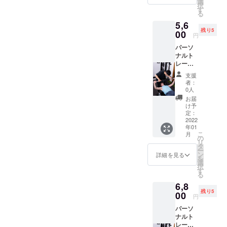
選
択
す
る
5,6
残り5
00
円
パーソ
ナルト
レーニ
ング60
支援
分 60分
者：
のパー
0人
ソナル
お届
トレー
け予
ニング
定：
をご提
2022
年01
供しま
こ
月
す！ 試
の
リ
しに受
タ
ー
けてみ
ン
詳細を見る
を
たいと
選
択
思う方
す
る
はこの
6,8
機会に
残り5
是非！
00
円
クラウ
パーソ
ドファ
ナルト
ンディ
レーニ
ング&単