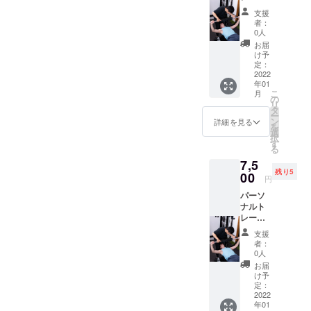
ング60
発特
支援
分+ペア
価！
者：
スト
ウェ
0人
レッチ
ア・
お届
30分 ト
シュー
け予
レーニ
ズ等の
定：
ング+ス
2022
レンタ
年01
トレッ
ルを全
こ
月
チの
て提供
の
リ
コース
致しま
タ
ー
にな
す。 ご
ン
詳細を見る
を
り、1番
利用可
選
択
人気の
能期
す
る
コース
間:2022
7,5
です！
年1月4
残り5
トレー
00
日〜
円
ニング
2022年
パーソ
からそ
3月31日
ナルト
の後の
レーニ
ケアま
ング30
でお任
支援
分+キッ
せくだ
者：
クボク
さい！
0人
ササイ
クラウ
お届
ズ30分
ドファ
け予
パーソ
ンディ
定：
ナルト
2022
ング&単
年01
レーニ
発特