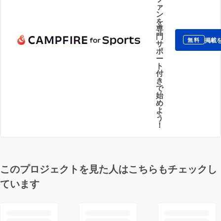
ァ
ン
を
専
門
掲載
無料
サ
ポ
ー
ト
付
き
で
始
め
よ
う
！
このプロジェクトを見た人はこちらもチェックし
ています