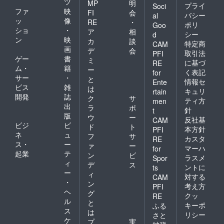
ツ
MP
明
プライ
Soci
ファ
映
FI
会
バシー
al
ッ
像
RE
・
ポリ
Goo
ショ
・
ア
相
シー
d
ン
映
カ
談
特定商
CAM
画
デ
会
取引法
PFI
ゲー
書
ミ
に基づ
RE
ム・
籍
ー
く表記
for
サー
・
と
情報セ
Ente
ビス
雑
は
キュリ
rtain
開発
誌
ク
サ
ティ方
men
出
ラ
ポ
針
t
版
ウ
ー
反社基
CAM
ビジ
ビ
ド
ト
本方針
PFI
ネ
ュ
フ
サ
カスタ
RE
ス・
ー
ァ
ー
マーハ
for
起業
テ
ン
ビ
ラスメ
Spor
ィ
デ
ス
ントに
ts
ー
ィ
対する
CAM
・
ン
考え方
PFI
ヘ
グ
クッ
RE
ル
と
キーポ
ふる
ス
は
リシー
さと
ケ
プ
実