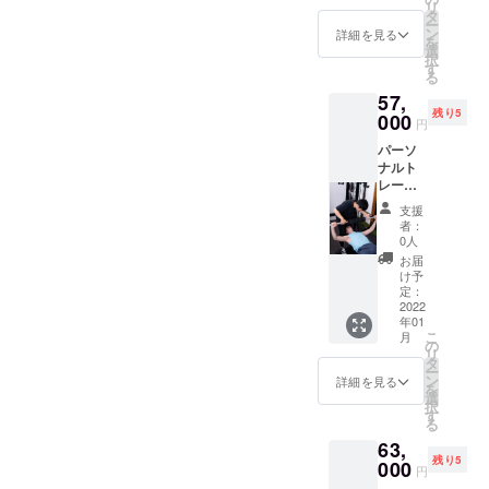
リ
ンディ
よる食
タ
ー
ング限
事指
ン
詳細を見る
を
定価格
導。が
選
択
になっ
セット
す
る
ており
になっ
57,
ます！
ており
残り5
ウェ
000
ます。
円
ア・
ご利用
パーソ
シュー
可能期
ナルト
ズ等の
間:2022
レーニ
レンタ
年1月4
ング60
ルを全
日〜
支援
分+ペア
て提供
2022年
者：
スト
致しま
3月31日
0人
レッチ
す。
お届
30分×8
LINEに
け予
回コー
よる食
定：
ス 4回
2022
事指
年01
コース
導。が
こ
月
でやる
セット
の
リ
よりお
になっ
タ
ー
得な ク
ており
ン
詳細を見る
を
ラウド
ます。
選
択
ファン
ご利用
す
る
ディン
可能期
63,
グ限定
間:2022
残り5
価格に
000
年1月4
円
なって
日〜