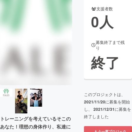
支援者数
まちづくり・地域活性化
0
人
CAMPFIRE for Social Good
CAMPFIRE Creation
CAMPFIREふるさと納税
machi-ya
コミュニティ
募集終了まで残
り
終了
このプロジェクトは、
2021/11/20
に募集を開始
し、
2021/12/31
に募集を
終了しました
トレーニングを考えているそこの
あなた！理想の身体作り、私達に
もう一度プロジェク