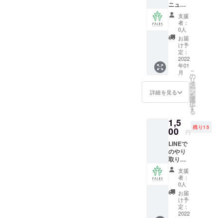
ニュー
届け予
作成。
定
支援
PFCバ
日:2022
者：
ランス
年1月中
0人
を考え
お届
た、5食
け予
分の食
定：
事メ
2022
年01
ニュー
こ
月
をご提
の
リ
供しま
タ
ー
す！ お
ン
詳細を見る
を
届け予
選
択
定
す
る
日:2022
1,5
年1月中
残り15
00
円
LINEで
のやり
取りで
1ヶ月間
支援
食事の
者：
栄養指
0人
導をさ
お届
せてい
け予
ただき
定：
ます！
2022