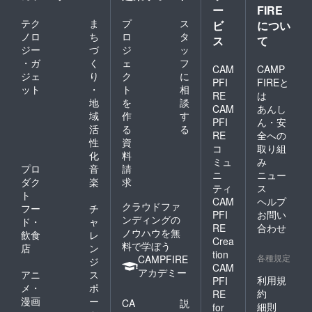
ー
FIRE
テク
ま
プ
ス
ビ
につい
ノロ
ち
ロ
タ
ス
て
ジー
づ
ジ
ッ
・ガ
く
ェ
フ
CAM
CAMP
ジェ
り
ク
に
PFI
FIREと
ット
・
ト
相
RE
は
地
を
談
CAM
あんし
域
作
す
PFI
ん・安
活
る
る
RE
全への
性
資
コ
取り組
化
料
ミュ
み
プロ
音
請
ニ
ニュー
ダク
楽
求
ティ
ス
ト
CAM
ヘルプ
クラウドファ
フー
チ
PFI
お問い
ンディングの
ド・
ャ
RE
合わせ
ノウハウを無
飲食
レ
Crea
料で学ぼう
店
ン
tion
各種規定
CAMPFIRE
ジ
CAM
アカデミー
アニ
ス
利用規
PFI
メ・
ポ
約
RE
漫画
ー
CA
説
細則
for