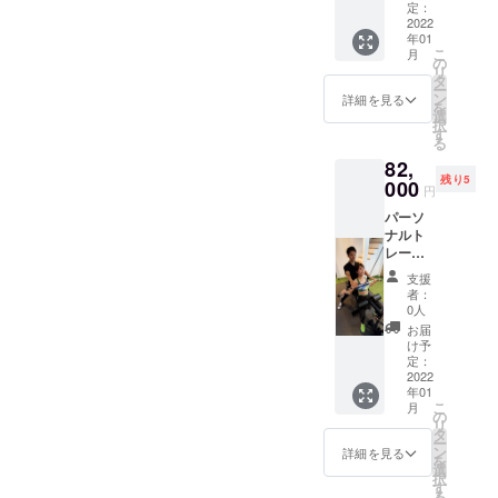
るより
て提供
定：
お得な
2022
致しま
年01
クラウ
す。
こ
月
ドファ
LINEに
の
リ
ンディ
よる食
タ
ー
ング限
事指
ン
詳細を見る
を
定価格
導。が
選
択
になっ
セット
す
る
ており
になっ
82,
ます！
ており
残り5
ウェ
000
ます。
円
ア・
ご利用
パーソ
シュー
可能期
ナルト
ズ等の
間:2022
レーニ
レンタ
年1月4
ング60
ルを全
日〜
支援
分+ペア
て提供
2022年
者：
スト
致しま
3月31日
0人
レッチ
す。
お届
×30分
LINEに
け予
×12回
よる食
定：
コース
2022
事指
年01
8回コー
導。が
こ
月
スでや
セット
の
リ
るより
になっ
タ
ー
お得な
ており
ン
詳細を見る
を
クラウ
ます。
選
択
ドファ
ご利用
す
る