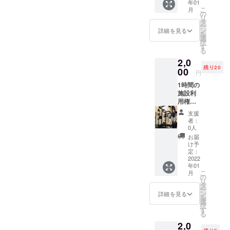
年01
食事の
こ
月
写真を
の
リ
送って
タ
ー
いただ
ン
詳細を見る
を
き、そ
選
択
ちらに
す
る
ついて
2,0
のアド
残り20
バイス
00
円
をさせ
1時間の
ていた
施設利
だきま
用権に
す！ お
なりま
届け予
支援
す！ ご
定
者：
予定が
日:2022
0人
合うと
年1月4
お届
ころで
日〜
け予
当施設
2022年
定：
をご利
2022
2月4日
年01
用いた
こ
月
だけま
の
リ
す！ ※
タ
ー
先にご
ン
詳細を見る
を
予約が
選
択
入って
す
る
る場合
2,0
は他の