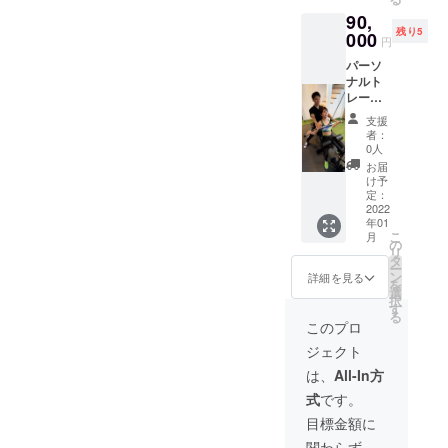
ンディ
可能期
90,
ング限
間:2022
残り5
定価格
000
年1月4
円
になっ
日〜
パーソ
ており
2022年
ナルト
ます！
3月31日
レーニ
ウェ
ング30
ア・
支援
分+キッ
シュー
者：
クボク
ズ等の
0人
ササイ
レンタ
お届
ズ30分
ルを全
け予
×12回
て提供
定：
コース
2022
致しま
年01
8回コー
す。
こ
月
スでや
LINEに
の
リ
るより
よる食
タ
ー
お得な
事指
ン
詳細を見る
を
クラウ
導。が
選
択
ドファ
セット
す
る
ンディ
になっ
このプロ
ング限
ており
ジェクト
定価格
ます。
になっ
ご利用
は、
All-In方
ており
可能期
式
です。
ます！
間:2022
ウェ
年1月4
目標金額に
ア・
日〜
関わらず、