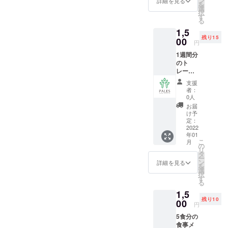
ン
詳細を見る
を
年1月中
選
択
す
る
1,5
残り15
00
円
1週間分
のト
レーニ
ングメ
支援
ニュー
者：
作成。
0人
1週間で
お届
行うト
け予
レーニ
定：
ングメ
2022
年01
ニュー
こ
月
を、二
の
リ
分割や
タ
ー
三分割
ン
詳細を見る
を
など、
選
択
ニーズ
す
る
に合わ
1,5
せて考
残り10
えさせ
00
円
ていた
5食分の
だきま
食事メ
す！ お