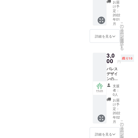
させて
ウェ
お届
いただ
ア・
け予
きま
シュー
定：
す！ 食
2022
ズ等の
年01
事の写
レンタ
こ
月
真を
ルを全
の
リ
送って
て提供
タ
ー
いただ
致しま
ン
詳細を見る
を
き、そ
す。 ご
選
択
ちらに
利用可
す
る
ついて
能期
3,0
のアド
間:2022
残り10
バイス
00
年1月4
円
をさせ
日〜
パレス
ていた
2022年
デザイ
だきま
3月31日
ンのオ
す！ お
リジナ
届け予
支援
ルウェ
定
者：
アを作
日:2022
0人
成し、
年1月4
お届
ご提供
日〜
け予
しま
2022年
定：
す！ お
2022
3月4日
年02
届け予
こ
月
定
の
リ
日:2022
タ
ー
年2月中
ン
詳細を見る
を