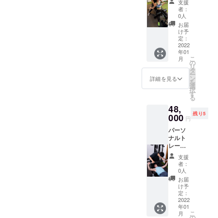
3月31日
支援
分+キッ
シュー
者：
クボク
ズ等の
0人
ササイ
レンタ
お届
ズ30分
ルを全
け予
×4回の
て提供
定：
コース
2022
致しま
年01
単発で
す。
こ
月
やるよ
LINEに
の
リ
りお得
よる食
タ
ー
な クラ
事指
ン
詳細を見る
を
ウド
導。が
選
択
ファン
セット
す
る
ディン
になっ
48,
グ限定
ており
残り5
価格に
000
ます。
円
なって
ご利用
パーソ
おりま
可能期
ナルト
す！
間:2022
レーニ
ウェ
年1月4
ング60
ア・
日〜
支援
分×8回
シュー
2022年
者：
コース
ズ等の
3月31日
0人
4回コー
レンタ
お届
スでや
ルを全
け予
るより
て提供
定：
お得な
2022
致しま
年01
クラウ
す。
こ
月
ドファ
LINEに
の