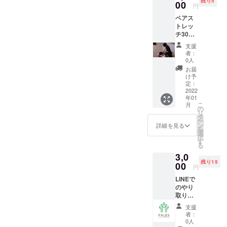
残り5
日時を
00
円
選択し
ペアス
ていた
トレッ
だく可
チ30分
能性が
30分の
ござい
支援
ペアス
ますの
者：
トレッ
でご了
0人
チを行
承くだ
お届
わせて
さい。
け予
いただ
ウェ
定：
きま
2022
ア・
年01
す！ 1
シュー
こ
月
人では
ズ等の
の
リ
なかな
レンタ
タ
ー
かスト
ルを全
ン
詳細を見る
を
レッチ
て提供
選
択
の効果
致しま
す
る
が出な
す。 ご
3,0
いとい
利用可
残り15
う方は
00
能期
円
是非！
間:2022
LINEで
クラウ
年1月4
のやり
ドファ
日〜
取りで
ンディ
2022年
2ヶ月間
ング&単
3月31日
支援
の食事
発特
者：
指導を
価！
0人