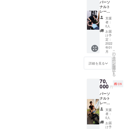
パーソ
おりま
2022年
ナルト
す！
3月31日
レーニ
ウェ
ング30
ア・
支援
分+キッ
シュー
者：
クボク
ズ等の
0人
ササイ
レンタ
お届
ズ30分
ルを全
け予
×8回
て提供
定：
コース
2022
致しま
年01
4回コー
す。
こ
月
スでや
LINEに
の
リ
るより
よる食
タ
ー
お得な
事指
ン
詳細を見る
を
クラウ
導。が
選
択
ドファ
セット
す
る
ンディ
になっ
70,
ング限
ており
残り5
定価格
000
ます。
円
になっ
ご利用
パーソ
ており
可能期
ナルト
ます！
間:2022
レーニ
ウェ
年1月4
ング60
ア・
日〜
支援
分×12回
シュー
2022年
者：
コース
ズ等の
3月31日
0人
8回コー
レンタ
お届
スでや
ルを全
け予