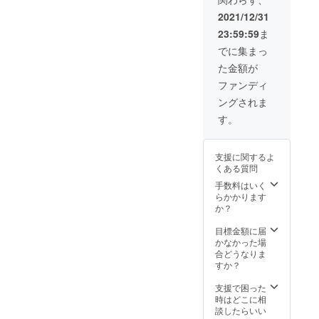
シュー
2022年
ズ等の
3月31日
2021/12/31
レンタ
23:59:59
ま
ルを全
て提供
でに集まっ
致しま
た金額が
す。
LINEに
ファンディ
よる食
ングされま
事指
導。が
す。
セット
になっ
ており
支援に関するよ
ます。
くある質問
ご利用
可能期
手数料はいく
間:2022
らかかります
年1月4
か？
日〜
2022年
目標金額に届
3月31日
かなかった場
合どうなりま
すか？
支援で困った
時はどこに相
談したらいい