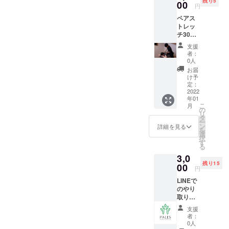
残り5
日時を
00
円
選択し
ペアス
ていた
トレッ
だく可
チ30分
能性が
30分の
ござい
支援
ペアス
ますの
者：
トレッ
でご了
0人
チを行
承くだ
お届
わせて
さい。
け予
いただ
ウェ
定：
きま
2022
ア・
年01
す！ 1
シュー
こ
月
人では
ズ等の
の
リ
なかな
レンタ
タ
ー
かスト
ルを全
ン
詳細を見る
を
レッチ
て提供
選
択
の効果
致しま
す
る
が出な
す。 ご
3,0
いとい
利用可
残り15
う方は
00
能期
円
是非！
間:2022
LINEで
クラウ
年1月4
のやり
ドファ
日〜
取りで
ンディ
2022年
2ヶ月間
ング&単
3月31日
支援
の食事
発特
者：
指導を
価！
0人