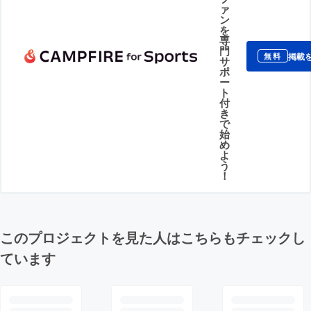
ァ
ン
を
専
門
掲載
無料
サ
ポ
ー
ト
付
き
で
始
め
よ
う
！
このプロジェクトを見た人はこちらもチェックし
ています