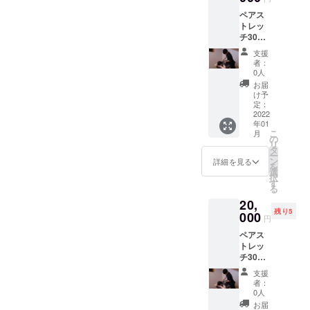
ンディ
シュー
ペアス
ング限
ズ等の
トレッ
定価格
レンタ
チ30分
になっ
ルを全
×8回
ており
て提供
支援
コース
ます！
致しま
者：
4回コー
ウェ
す。 ご
0人
スでや
ア・
利用可
お届
るより
シュー
能期
け予
お得な
ズ等の
定：
間:2022
クラウ
2022
レンタ
年1月4
年01
ドファ
ルを全
日〜
こ
月
ンディ
て提供
の
2022年
リ
ング限
致しま
タ
3月31日
ー
定価格
す。
ン
詳細を見る
を
になっ
LINEに
選
択
ており
よる食
す
る
ます！
事指
20,
ウェ
導。が
残り5
ア・
000
セット
円
シュー
になっ
ペアス
ズ等の
ており
トレッ
レンタ
ます。
チ30分
ルを全
ご利用
×12回
て提供
可能期
支援
コース
致しま
間:2022
者：
8回コー
す。
年1月4
0人
スでや
LINEに
日〜
お届