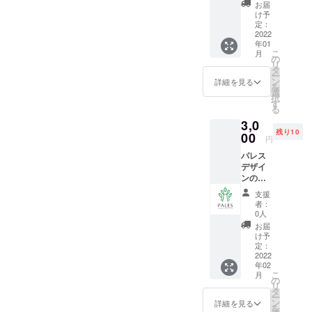
させて
ウェ
お届
いただ
ア・
け予
きま
シュー
定：
す！ 食
2022
ズ等の
年01
事の写
レンタ
こ
月
真を
ルを全
の
リ
送って
て提供
タ
ー
いただ
致しま
ン
詳細を見る
を
き、そ
す。 ご
選
択
ちらに
利用可
す
る
ついて
能期
3,0
のアド
間:2022
残り10
バイス
00
年1月4
円
をさせ
日〜
パレス
ていた
2022年
デザイ
だきま
3月31日
ンのオ
す！ お
リジナ
届け予
支援
ルウェ
定
者：
アを作
日:2022
0人
成し、
年1月4
お届
ご提供
日〜
け予
しま
2022年
定：
す！ お
2022
3月4日
年02
届け予
こ
月
定
の
リ
日:2022
タ
ー
年2月中
ン
詳細を見る
を