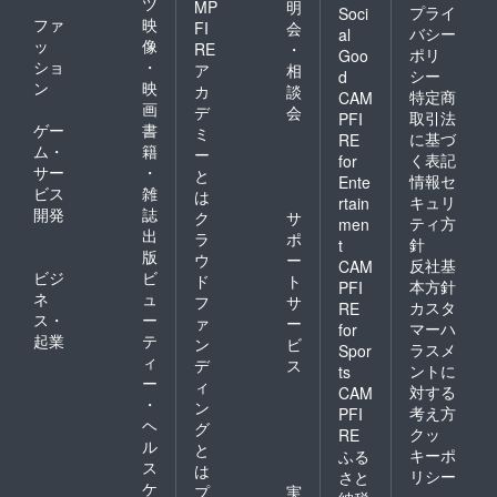
ツ
MP
明
プライ
Soci
ファ
映
FI
会
バシー
al
ッ
像
RE
・
ポリ
Goo
ショ
・
ア
相
シー
d
ン
映
カ
談
特定商
CAM
画
デ
会
取引法
PFI
ゲー
書
ミ
に基づ
RE
ム・
籍
ー
く表記
for
サー
・
と
情報セ
Ente
ビス
雑
は
キュリ
rtain
開発
誌
ク
サ
ティ方
men
出
ラ
ポ
針
t
版
ウ
ー
反社基
CAM
ビジ
ビ
ド
ト
本方針
PFI
ネ
ュ
フ
サ
カスタ
RE
ス・
ー
ァ
ー
マーハ
for
起業
テ
ン
ビ
ラスメ
Spor
ィ
デ
ス
ントに
ts
ー
ィ
対する
CAM
・
ン
考え方
PFI
ヘ
グ
クッ
RE
ル
と
キーポ
ふる
ス
は
リシー
さと
ケ
プ
実