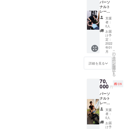
パーソ
おりま
2022年
ナルト
す！
3月31日
レーニ
ウェ
ング30
ア・
支援
分+キッ
シュー
者：
クボク
ズ等の
0人
ササイ
レンタ
お届
ズ30分
ルを全
け予
×8回
て提供
定：
コース
2022
致しま
年01
4回コー
す。
こ
月
スでや
LINEに
の
リ
るより
よる食
タ
ー
お得な
事指
ン
詳細を見る
を
クラウ
導。が
選
択
ドファ
セット
す
る
ンディ
になっ
70,
ング限
ており
残り5
定価格
000
ます。
円
になっ
ご利用
パーソ
ており
可能期
ナルト
ます！
間:2022
レーニ
ウェ
年1月4
ング60
ア・
日〜
支援
分×12回
シュー
2022年
者：
コース
ズ等の
3月31日
0人
8回コー
レンタ
お届
スでや
ルを全
け予