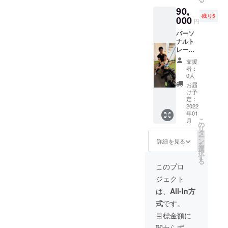
ンディ
可能期
90,
ング限
間:2022
残り5
定価格
000
年1月4
円
になっ
日〜
パーソ
ており
2022年
ナルト
ます！
3月31日
レーニ
ウェ
ング30
ア・
支援
分+キッ
シュー
者：
クボク
ズ等の
0人
ササイ
レンタ
お届
ズ30分
ルを全
け予
×12回
て提供
定：
コース
2022
致しま
年01
8回コー
す。
こ
月
スでや
LINEに
の
リ
るより
よる食
タ
ー
お得な
事指
ン
詳細を見る
を
クラウ
導。が
選
択
ドファ
セット
す
る
ンディ
になっ
このプロ
ング限
ており
ジェクト
定価格
ます。
になっ
ご利用
は、
All-In方
ており
可能期
式
です。
ます！
間:2022
ウェ
年1月4
目標金額に
ア・
日〜
関わらず、