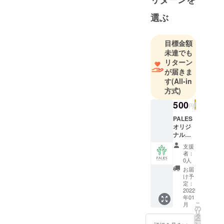
選ぶ
目標金額
未達でも
リターン
が届きま
す
(All-in
方式)
500
円
PALES
オリジ
ナルス
テッ
支援
カーと
者：
お礼
0人
メール
お届
を送ら
け予
せてい
定：
ただき
2022
年01
ます！
こ
月
お届け
の
リ
予定
タ
ー
日:2022