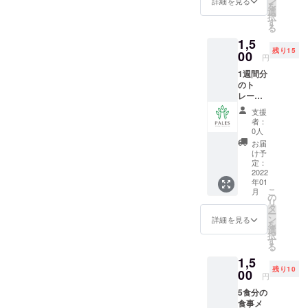
ン
詳細を見る
を
年1月中
選
択
す
る
1,5
残り15
00
円
1週間分
のト
レーニ
ングメ
支援
ニュー
者：
作成。
0人
1週間で
お届
行うト
け予
レーニ
定：
ングメ
2022
年01
ニュー
こ
月
を、二
の
リ
分割や
タ
ー
三分割
ン
詳細を見る
を
など、
選
択
ニーズ
す
る
に合わ
1,5
せて考
残り10
えさせ
00
円
ていた
5食分の
だきま
食事メ
す！ お