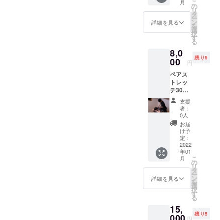
こ
月
ングと
価！
の
リ
キック
ウェ
タ
ー
ボクサ
ア・
ン
詳細を見る
を
サイズ
シュー
選
択
を組み
ズ等の
す
る
合わせ
レンタ
8,0
た、脂
ルを全
残り5
肪燃焼
00
て提供
円
効果抜
致しま
ペアス
群の
す。 ご
トレッ
コース
利用可
チ30分
です！
能期
×4回分
ストレ
間:2022
支援
のコー
ス発散
年1月4
者：
スで
も兼ね
日〜
0人
す。 単
て、是
2022年
お届
発だけ
非体験
3月31日
け予
だと物
してみ
定：
足りな
2022
てくだ
年01
いかも
さい！
こ
月
と言う
クラウ
の
リ
方は是
ドファ
タ
ー
非！ 単
ンディ
ン
詳細を見る
を
発でや
ング&単
選
択
るより
発特
す
る
お得な
価！
15,
クラウ
ウェ
残り5
ドファ
000
ア・
円