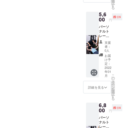
選
択
す
る
5,6
残り5
00
円
パーソ
ナルト
レーニ
ング60
支援
分 60分
者：
のパー
0人
ソナル
お届
トレー
け予
ニング
定：
をご提
2022
年01
供しま
こ
月
す！ 試
の
リ
しに受
タ
ー
けてみ
ン
詳細を見る
を
たいと
選
択
思う方
す
る
はこの
6,8
機会に
残り5
是非！
00
円
クラウ
パーソ
ドファ
ナルト
ンディ
レーニ
ング&単