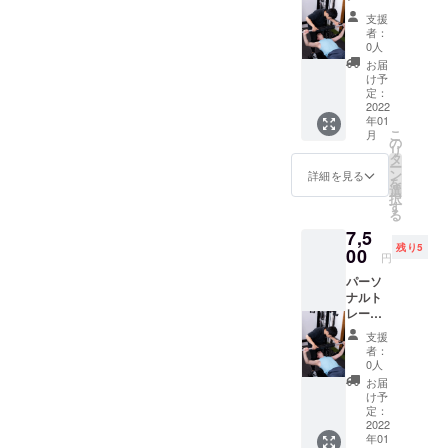
ング60
発特
支援
分+ペア
価！
者：
スト
ウェ
0人
レッチ
ア・
お届
30分 ト
シュー
け予
レーニ
ズ等の
定：
ング+ス
2022
レンタ
年01
トレッ
ルを全
こ
月
チの
て提供
の
リ
コース
致しま
タ
ー
にな
す。 ご
ン
詳細を見る
を
り、1番
利用可
選
択
人気の
能期
す
る
コース
間:2022
7,5
です！
年1月4
残り5
トレー
00
日〜
円
ニング
2022年
パーソ
からそ
3月31日
ナルト
の後の
レーニ
ケアま
ング30
でお任
支援
分+キッ
せくだ
者：
クボク
さい！
0人
ササイ
クラウ
お届
ズ30分
ドファ
け予
パーソ
ンディ
定：
ナルト
2022
ング&単
年01
レーニ
発特