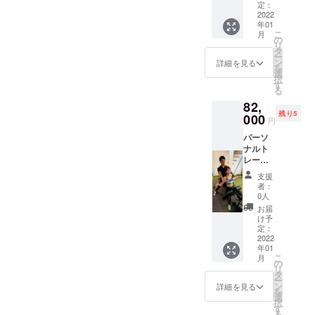
るより
て提供
定：
お得な
2022
致しま
年01
クラウ
す。
こ
月
ドファ
LINEに
の
リ
ンディ
よる食
タ
ー
ング限
事指
ン
詳細を見る
を
定価格
導。が
選
択
になっ
セット
す
る
ており
になっ
82,
ます！
ており
残り5
ウェ
000
ます。
円
ア・
ご利用
パーソ
シュー
可能期
ナルト
ズ等の
間:2022
レーニ
レンタ
年1月4
ング60
ルを全
日〜
支援
分+ペア
て提供
2022年
者：
スト
致しま
3月31日
0人
レッチ
す。
お届
×30分
LINEに
け予
×12回
よる食
定：
コース
2022
事指
年01
8回コー
導。が
こ
月
スでや
セット
の
リ
るより
になっ
タ
ー
お得な
ており
ン
詳細を見る
を
クラウ
ます。
選
択
ドファ
ご利用
す
る