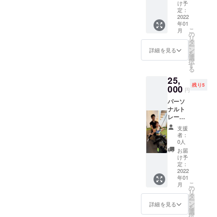
るより
よる食
2022年
け予
お得な
事指
定：
3月31日
クラウ
2022
導。が
年01
ドファ
セット
こ
月
ンディ
になっ
の
リ
ング限
ており
タ
ー
定価格
ます。
ン
詳細を見る
を
になっ
ご利用
選
択
ており
可能期
す
る
ます！
間:2022
25,
ウェ
年1月4
残り5
ア・
000
日〜
円
シュー
2022年
パーソ
ズ等の
3月31日
ナルト
レンタ
レーニ
ルを全
ング60
て提供
支援
分×4回
致しま
者：
のコー
す。
0人
スで
LINEに
お届
す！ 単
よる食
け予
発でや
事指
定：
るより
2022
導。が
年01
お得な
セット
こ
月
クラウ
になっ
の
リ
ドファ
ており
タ
ー
ンディ
ます。
ン
詳細を見る
を
ング限
ご利用
選
択