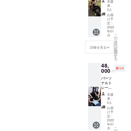
3月31日
支援
分+キッ
シュー
者：
クボク
ズ等の
0人
ササイ
レンタ
お届
ズ30分
ルを全
け予
×4回の
て提供
定：
コース
2022
致しま
年01
単発で
す。
こ
月
やるよ
LINEに
の
リ
りお得
よる食
タ
ー
な クラ
事指
ン
詳細を見る
を
ウド
導。が
選
択
ファン
セット
す
る
ディン
になっ
48,
グ限定
ており
残り5
価格に
000
ます。
円
なって
ご利用
パーソ
おりま
可能期
ナルト
す！
間:2022
レーニ
ウェ
年1月4
ング60
ア・
日〜
支援
分×8回
シュー
2022年
者：
コース
ズ等の
3月31日
0人
4回コー
レンタ
お届
スでや
ルを全
け予
るより
て提供
定：
お得な
2022
致しま
年01
クラウ
す。
こ
月
ドファ
LINEに
の