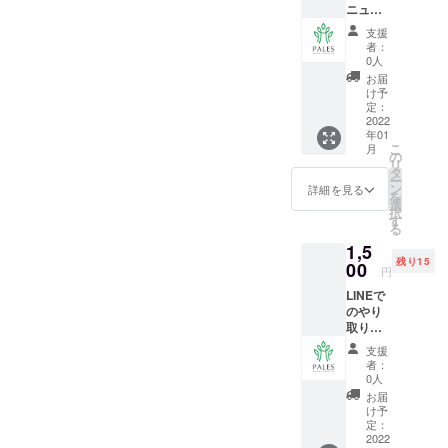
ニュー
届け予
作成。
定
支援
PFCバ
日:2022
者：
ランス
年1月中
0人
を考え
お届
た、5食
け予
分の食
定：
事メ
2022
年01
ニュー
こ
月
をご提
の
リ
供しま
タ
ー
す！ お
ン
詳細を見る
を
届け予
選
択
定
す
る
日:2022
1,5
年1月中
残り15
00
円
LINEで
のやり
取りで
1ヶ月間
支援
食事の
者：
栄養指
0人
導をさ
お届
せてい
け予
ただき
定：
ます！
2022