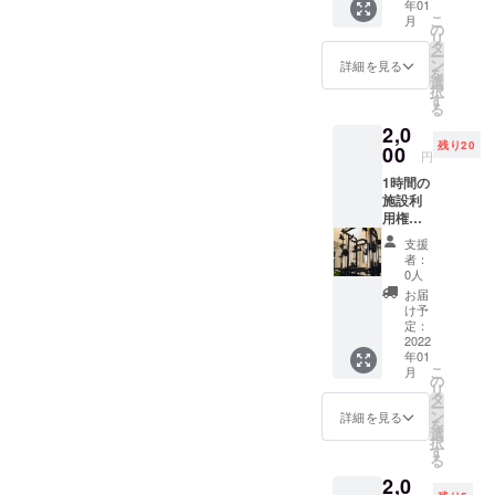
年01
食事の
こ
月
写真を
の
リ
送って
タ
ー
いただ
ン
詳細を見る
を
き、そ
選
択
ちらに
す
る
ついて
2,0
のアド
残り20
バイス
00
円
をさせ
1時間の
ていた
施設利
だきま
用権に
す！ お
なりま
届け予
支援
す！ ご
定
者：
予定が
日:2022
0人
合うと
年1月4
お届
ころで
日〜
け予
当施設
2022年
定：
をご利
2022
2月4日
年01
用いた
こ
月
だけま
の
リ
す！ ※
タ
ー
先にご
ン
詳細を見る
を
予約が
選
択
入って
す
る
る場合
2,0
は他の