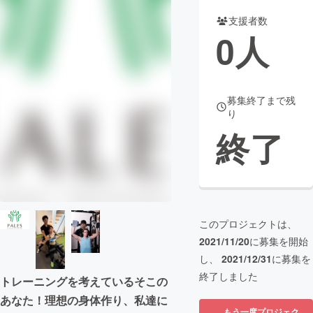
支援者数
まちづくり・地域活性化
0
人
CAMPFIRE for Social Good
CAMPFIRE Creation
CAMPFIREふるさと納税
machi-ya
コミュニティ
募集終了まで残
り
終了
このプロジェクトは、
2021/11/20
に募集を開始
し、
2021/12/31
に募集を
終了しました
トレーニングを考えているそこの
あなた！理想の身体作り、私達に
もう一度プロジェク