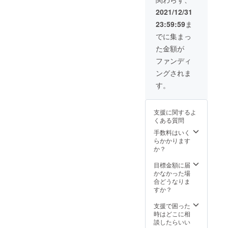
シュー
2022年
ズ等の
3月31日
2021/12/31
レンタ
23:59:59
ま
ルを全
て提供
でに集まっ
致しま
た金額が
す。
LINEに
ファンディ
よる食
ングされま
事指
導。が
す。
セット
になっ
ており
支援に関するよ
ます。
くある質問
ご利用
可能期
手数料はいく
間:2022
らかかります
年1月4
か？
日〜
2022年
目標金額に届
3月31日
かなかった場
合どうなりま
すか？
支援で困った
時はどこに相
談したらいい