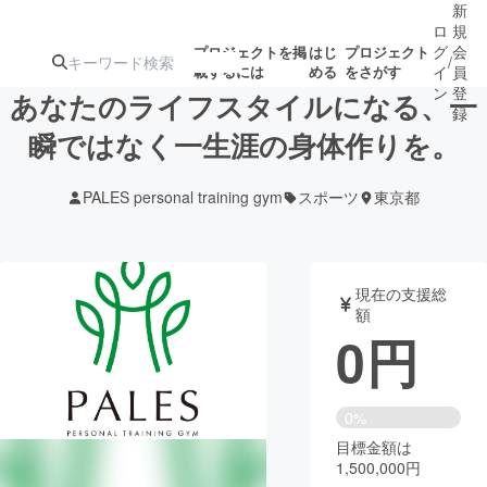
新
ロ
規
グ
会
プロジェクトを掲
はじ
プロジェクト
/
載するには
める
をさがす
イ
員
ン
登
あなたのライフスタイルになる、一
録
瞬ではなく一生涯の身体作りを。
人気のプロ
注目のリ
注目の新着プロ
募集終了が近いプ
もうすぐ公開
PALES personal training gym
スポーツ
東京都
ジェクト
ターン
ジェクト
ロジェクト
されます
アート・写真
音楽
現在の支援総
額
0
円
テクノロジー・ガジェット
ゲーム・サ
映像・映画
書籍・雑誌
0%
目標金額は
1,500,000円
ビジネス・起業
チャレンジ