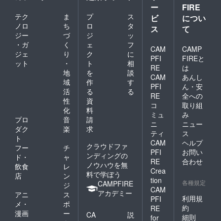
ー
FIRE
テク
ま
プ
ス
ビ
につい
ノロ
ち
ロ
タ
ス
て
ジー
づ
ジ
ッ
・ガ
く
ェ
フ
CAM
CAMP
ジェ
り
ク
に
PFI
FIREと
ット
・
ト
相
RE
は
地
を
談
CAM
あんし
域
作
す
PFI
ん・安
活
る
る
RE
全への
性
資
コ
取り組
化
料
ミュ
み
プロ
音
請
ニ
ニュー
ダク
楽
求
ティ
ス
ト
CAM
ヘルプ
クラウドファ
フー
チ
PFI
お問い
ンディングの
ド・
ャ
RE
合わせ
ノウハウを無
飲食
レ
Crea
料で学ぼう
店
ン
tion
各種規定
CAMPFIRE
ジ
CAM
アカデミー
アニ
ス
利用規
PFI
メ・
ポ
約
RE
漫画
ー
CA
説
細則
for