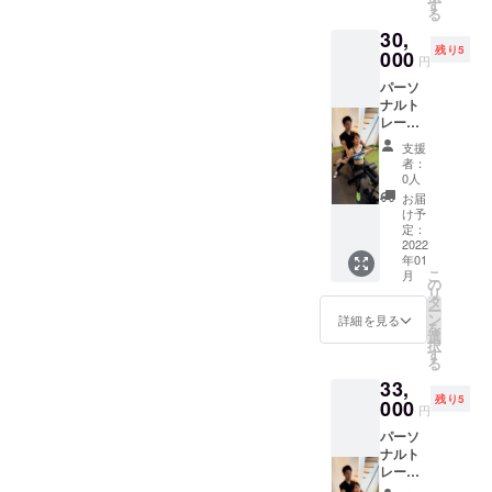
定価格
可能期
す
る
でご提
間:2022
30,
供いた
年1月4
残り5
しま
000
日〜
円
す！
2022年
パーソ
ウェ
3月31日
ナルト
ア・
レーニ
シュー
ング60
ズ等の
支援
分+ペア
レンタ
者：
スト
ルを全
0人
レッチ
て提供
お届
30分×4
致しま
け予
回の
す。
定：
コース
2022
LINEに
年01
単発で
よる食
こ
月
やるよ
事指
の
リ
りお得
導。が
タ
ー
な クラ
セット
ン
詳細を見る
を
ウド
になっ
選
択
ファン
ており
す
る
ディン
ます。
33,
グ限定
ご利用
残り5
価格に
000
可能期
円
なって
間:2022
パーソ
おりま
年1月4
ナルト
す！
日〜
レーニ
ウェ
2022年
ング30
ア・