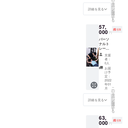
リ
ンディ
よる食
タ
ー
ング限
事指
ン
詳細を見る
を
定価格
導。が
選
択
になっ
セット
す
る
ており
になっ
57,
ます！
ており
残り5
ウェ
000
ます。
円
ア・
ご利用
パーソ
シュー
可能期
ナルト
ズ等の
間:2022
レーニ
レンタ
年1月4
ング60
ルを全
日〜
支援
分+ペア
て提供
2022年
者：
スト
致しま
3月31日
0人
レッチ
す。
お届
30分×8
LINEに
け予
回コー
よる食
定：
ス 4回
2022
事指
年01
コース
導。が
こ
月
でやる
セット
の
リ
よりお
になっ
タ
ー
得な ク
ており
ン
詳細を見る
を
ラウド
ます。
選
択
ファン
ご利用
す
る
ディン
可能期
63,
グ限定
間:2022
残り5
価格に
000
年1月4
円
なって
日〜