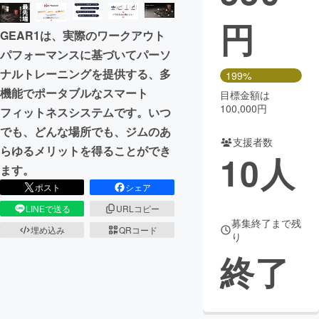
円
まちづくり・地域活性化
GEAR1は、実際のワークアウト
パフォーマンスに基づいてパーソ
CAMPFIRE for Social Good
CAMPFIRE Creation
ナルトレーニングを提供する、多
199%
CAMPFIREふるさと納税
machi-ya
コミュニティ
機能でポータブルなスマート
目標金額は
100,000円
フィットネスシステムです。いつ
でも、どんな場所でも、ジムのあ
支援者数
らゆるメリットを得ることができ
10
人
ます。
ポスト
シェア
LINEで送る
URLコピー
募集終了まで残
埋め込み
QRコード
り
終了