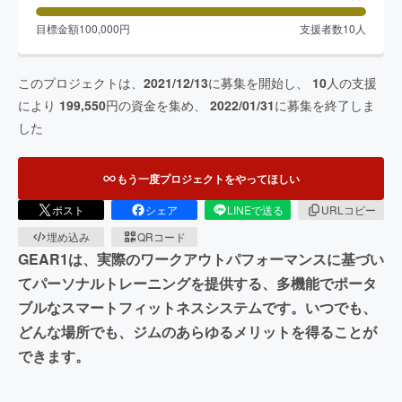
目標金額
100,000
円
支援者数
10
人
このプロジェクトは、
2021/12/13
に募集を開始し、
10
人の支援
により
199,550
円の資金を集め、
2022/01/31
に募集を終了しま
した
もう一度プロジェクトをやってほしい
ポスト
シェア
LINEで送る
URLコピー
埋め込み
QRコード
GEAR1は、実際のワークアウトパフォーマンスに基づい
てパーソナルトレーニングを提供する、多機能でポータ
ブルなスマートフィットネスシステムです。いつでも、
どんな場所でも、ジムのあらゆるメリットを得ることが
できます。