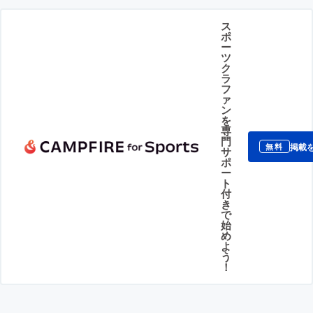
ス
ポ
ー
ツ
ク
ラ
フ
ァ
ン
を
専
門
掲載
無料
サ
ポ
ー
ト
付
き
で
始
め
よ
う
！