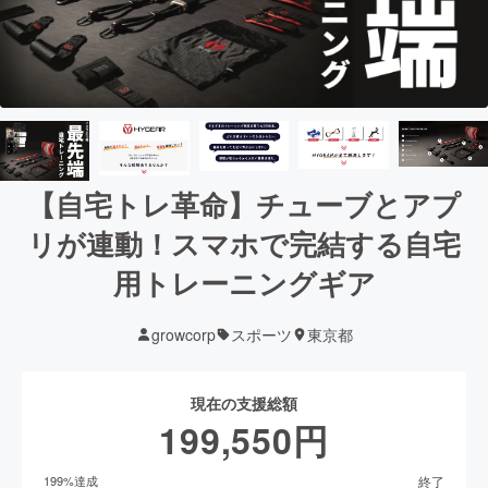
【自宅トレ革命】チューブとアプ
リが連動！スマホで完結する自宅
用トレーニングギア
growcorp
スポーツ
東京都
現在の支援総額
199,550
円
終了
199
%達成