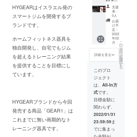
波法に
F】一般
基づく
HYGEARはイスラエル発の
支援
販売予
「技術
者：
定価
基準適
スマートジムを開発するブ
0人
格：
合証
お届
¥57,000
ランドです。
明」を
け予
（税
取得し
定：
込） ※
2022
ており
ホームフィットネス器具を
年02
送料無
ま
こ
月
料（日
す。」
の
独自開発し、自宅でもジム
リ
本国内
タ
ー
限定）
ン
詳細を見る
を超えるトレーニング結果
を
【内
選
択
容】 ・
す
を提供することを目標にし
る
GEAR1
このプロ
×2 ・
ています。
ジェクト
HYROP
E ×2
は、
All-In方
「本製
式
です。
品は電
波法に
目標金額に
HYGEARブランドから今回
基づく
関わらず、
「技術
発売する商品「GEAR1」は
基準適
2022/01/31
合証
これまでに無い画期的なト
23:59:59
ま
明」を
取得し
レーニング器具です。
でに集まっ
ており
た金額が
ま