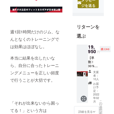
思っていま
ジを送る
す。そして
それができ
る日本一の
会社になる
リターンを
のが私たち
週1回1時間だけのジム、な
の目標で
選ぶ
んとなくのトレーニングで
す。どんな
に素晴らし
は効果はほぼなし。
19,
残り90
950
い商品で
円
も、お客さ
本当に結果を出したいな
【早
割！
まの手元に
ら、自分に合ったトレーニ
30％OF
届かなけれ
F】一般
ングメニューを正しい頻度
支援
ば意味があ
販売予
者：
定価
10人
りません。
で行うことが大切です。
格：
お届
私たちは世
¥28,500
け予
（税
界に隠れた
定：
込） ※
2022
素晴らしい
年02
送料無
こ
月
商品を、日
「それが出来ないから困っ
料（日
の
リ
本国内
本のお客さ
タ
ー
てる！」という方は
限定）
ン
詳細を見る
まに知って
を