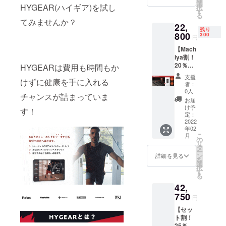
【内
選
HYGEAR(ハイギア)を試し
択
もらい、届
容】 ・
す
る
GEAR1
けることに
てみませんか？
22,
×1 ・
残り
全力を尽く
HYROP
800
300
円
E ×1
すことを
【Mach
「本製
モットーと
iya割！
品は電
して活動し
20％OF
HYGEARは費用も時間もか
波法に
F】一般
基づく
ています。
支援
けずに健康を手に入れる
販売予
「技術
者：
定価
基準適
0人
チャンスが詰まっていま
格：
合証
お届
¥28,500
明」を
け予
す！
（税
取得し
定：
込） ※
2022
ており
年02
送料無
ま
こ
月
料（日
す。」
の
リ
本国内
タ
ー
限定）
ン
詳細を見る
を
【内
選
択
容】 ・
す
る
GEAR1
42,
×1 ・
HYROP
750
円
E ×1
【セッ
「本製
ト割！
品は電
25％OF