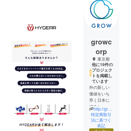
growc
orp
東京都
他に19件の
プロジェク
トを掲載し
ています
外の新しい
価値をいち
早く日本に
紹介し、そ
http://grows.co.jp/
の感動をみ
特定商取引
なさまと共
法に基づく
表記
有したいと
メッセー