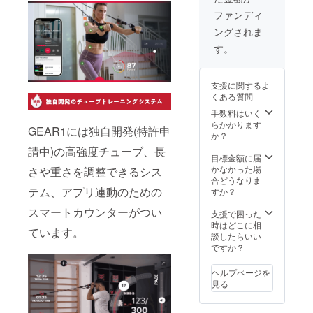
す。」
ファンディ
ングされま
す。
支援に関するよ
くある質問
手数料はいく
らかかります
GEAR1には独自開発(特許申
か？
請中)の高強度チューブ、長
目標金額に届
かなかった場
さや重さを調整できるシス
合どうなりま
テム、アプリ連動のための
すか？
スマートカウンターがつい
支援で困った
時はどこに相
ています。
談したらいい
ですか？
ヘルプページを
見る