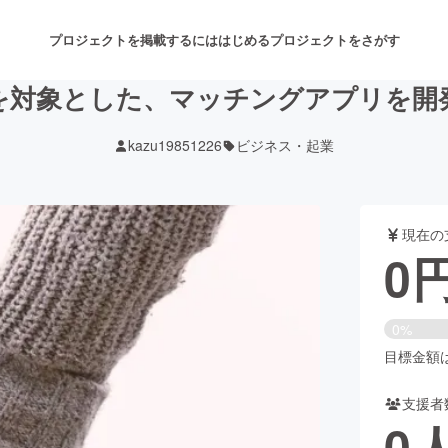
プロジェクトを掲載するには
はじめる
プロジェクトをさがす
上を対象とした、マッチングアプリを開
kazu19851226
ビジネス・起業
注目のリターン
注目の新着プロジェクト
募集終了が近いプロジェクト
も
現在の
音楽
舞台・パフォーマンス
0
ゲーム・サービス開発
フード・飲食店
0%
書籍・雑誌出版
アニメ・漫画
目標金額は3
支援者
チャレンジ
ビューティー・ヘルスケ
0