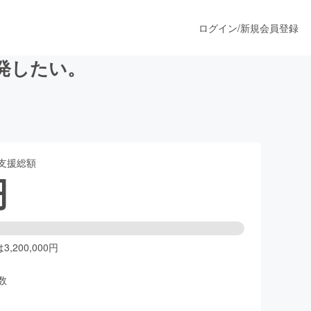
ログイン
/
新規会員登録
発したい。
うすぐ公開されます
支援総額
プロダクト
円
ファッション
スポーツ
,200,000円
数
ア
ソーシャルグッド
人