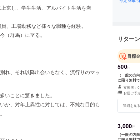
に上京し、学生生活、アルバイト生活を満
局員、工場勤務など様々な職種を経験。
今（群馬）に至る。
リターン
目標
500
円
別れ、それ以降出会いもなく、流行りのマッ
（一般の方向
に限り無料で
支援者：0
お届け予定
多いことに驚きました。
いか、対年上異性に対しては、不純な目的も
詳細を見
。
3,000
円
（一般の方向
に限り無料で