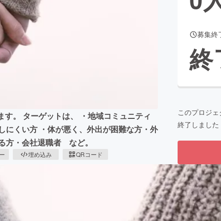
募集終
CAMPFIRE for Social Good
CAMPFIRE Creation
終
CAMPFIREふるさと納税
machi-ya
コミュニティ
このプロジェ
ます。 ターゲットは、 ・地域コミュニティ
終了しました
しにくい方 ・体が悪く、外出が困難な方・外
る方・会社退職者 など。
ピー
埋め込み
QRコード