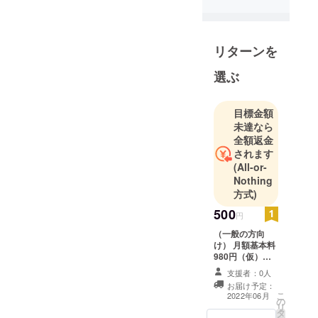
リターンを
選ぶ
目標金額
未達なら
全額返金
されます
(All-or-
Nothing
方式)
500
円
（一般の方向
け） 月額基本料
980円（仮）
を、サービス開
支援者：0人
始より1ヶ月間に
お届け予定：
限り無料でご利
こ
2022年06月
の
用いただけま
リ
タ
す。