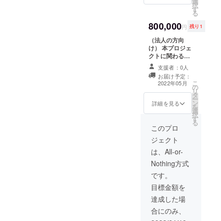
選
名権をお譲り致
択
す
します。 ※場合
る
により相談させ
800,000
ていただくこと
円
残り1
もございます。
（法人の方向
予めご了承くだ
け） 本プロジェ
さい。 打ち合
クトに関わる、
わせが必要なた
アプリ制作、運
め、ご本人様の
支援者：0人
営（予算200万
電話番号を明記
お届け予定：
～）を貴殿の会
ください。
こ
2022年05月
の
社に委託しま
リ
タ
す。 ※法人に所
ー
ン
属する方のみ。
詳細を見る
を
選
運営は半年の予
択
す
定。 打ち合わ
る
せが必要なた
このプロ
め、ご本人様の
ジェクト
電話番号を明記
ください。
は、All-or-
Nothing方式
です。
目標金額を
達成した場
合にのみ、