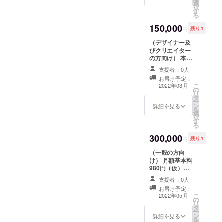
選
名刺、チラシは
択
す
印刷も込み（枚
る
数未定）。過去
150,000
作品をご提出い
円
残り1
ただく場合もご
（デザイナー及
ざいます。 打
びクリエイター
ち合わせが必要
の方向け） 本プ
なため、ご本人
ロジェクトに関
様の電話番号を
支援者：0人
わる、会社HP制
明記ください。
お届け予定：
作（予算30万
こ
2022年03月
の
～）を貴殿に委
リ
タ
託します。 ※過
ー
ン
去作品をご提出
詳細を見る
を
選
いただく場合も
択
す
ございます。
る
打ち合わせが必
300,000
要なため、ご本
円
残り1
人様の電話番号
（一般の方向
を明記くださ
け） 月額基本料
い。
980円（仮）
を、サービスが
支援者：0人
存続する限り無
お届け予定：
料でご利用いた
こ
2022年05月
の
だけます。 本プ
リ
タ
ロジェクトに関
ー
ン
わる、アプリ命
詳細を見る
を