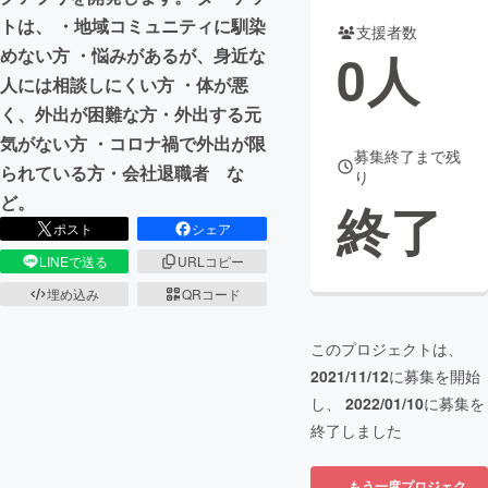
トは、 ・地域コミュニティに馴染
支援者数
まちづくり・地域活性化
0
人
めない方 ・悩みがあるが、身近な
人には相談しにくい方 ・体が悪
CAMPFIRE for Social Good
CAMPFIRE Creation
く、外出が困難な方・外出する元
CAMPFIREふるさと納税
machi-ya
コミュニティ
気がない方 ・コロナ禍で外出が限
募集終了まで残
られている方・会社退職者 な
り
ど。
終了
ポスト
シェア
LINEで送る
URLコピー
埋め込み
QRコード
このプロジェクトは、
2021/11/12
に募集を開始
し、
2022/01/10
に募集を
終了しました
もう一度プロジェク