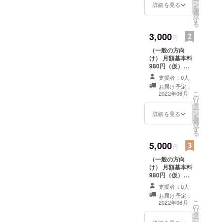
ー
ン
詳細を見る
を
選
択
す
る
3,000
円
（一般の方向
け） 月額基本料
980円（仮）
を、サービス開
支援者：0人
始より半年間に
お届け予定：
限り無料でご利
こ
2022年06月
の
用いただけま
リ
タ
す。
ー
ン
詳細を見る
を
選
択
す
る
5,000
円
（一般の方向
け） 月額基本料
980円（仮）
を、サービス開
支援者：0人
始より1年間に限
お届け予定：
り無料でご利用
こ
2022年06月
の
いただけます。
リ
タ
ー