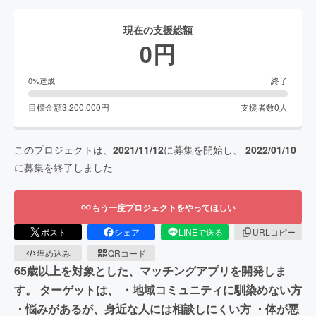
現在の支援総額
0
円
終了
0
%達成
目標金額
3,200,000
円
支援者数
0
人
このプロジェクトは、
2021/11/12
に募集を開始し、
2022/01/10
に募集を終了しました
もう一度プロジェクトをやってほしい
ポスト
シェア
LINEで送る
URLコピー
埋め込み
QRコード
65歳以上を対象とした、マッチングアプリを開発しま
す。 ターゲットは、 ・地域コミュニティに馴染めない方
・悩みがあるが、身近な人には相談しにくい方 ・体が悪