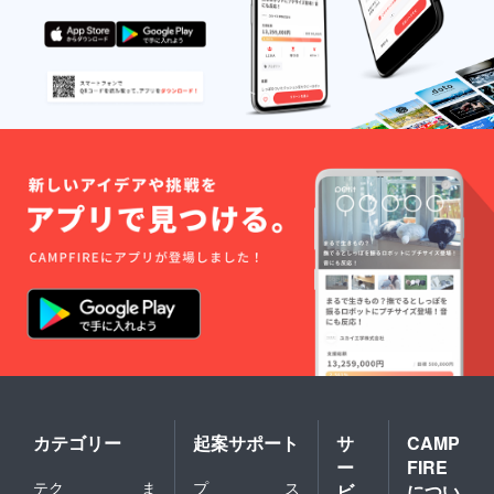
カテゴリー
起案サポート
サ
CAMP
ー
FIRE
テク
ま
プ
ス
ビ
につい