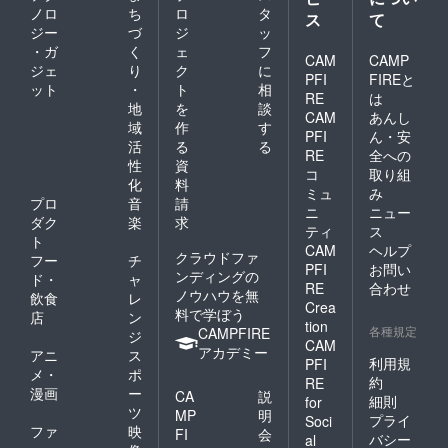
ノロ
ち
ロ
タ
ス
て
ジー
づ
ジ
ッ
・ガ
く
ェ
フ
CAM
CAMP
ジェ
り
ク
に
PFI
FIREと
ット
・
ト
相
RE
は
地
を
談
CAM
あんし
域
作
す
PFI
ん・安
活
る
る
RE
全への
性
資
コ
取り組
化
料
ミュ
み
プロ
音
請
ニ
ニュー
ダク
楽
求
ティ
ス
ト
CAM
ヘルプ
クラウドファ
フー
チ
PFI
お問い
ンディングの
ド・
ャ
RE
合わせ
ノウハウを無
飲食
レ
Crea
料で学ぼう
店
ン
tion
各種規定
CAMPFIRE
ジ
CAM
アカデミー
アニ
ス
利用規
PFI
メ・
ポ
約
RE
漫画
ー
CA
説
細則
for
ツ
MP
明
プライ
Soci
ファ
映
FI
会
バシー
al