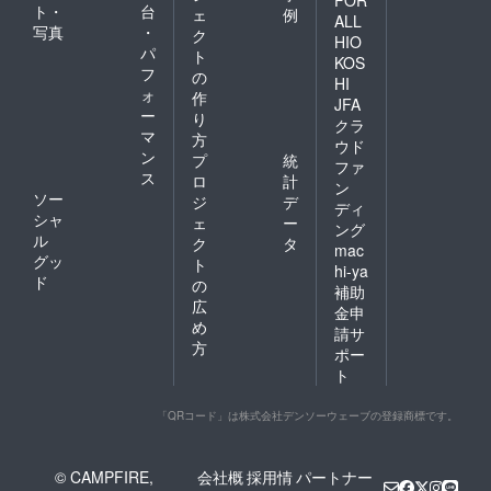
FOR
ト・
台
ェ
例
ALL
写真
・
ク
HIO
パ
ト
KOS
フ
の
HI
ォ
作
JFA
ー
り
クラ
マ
方
ウド
ン
プ
統
ファ
ス
ロ
計
ン
ソー
ジ
デ
ディ
シャ
ェ
ー
ング
ル
ク
タ
mac
グッ
ト
hi-ya
ド
の
補助
広
金申
め
請サ
方
ポー
ト
「QRコード」は株式会社デンソーウェーブの登録商標です。
© CAMPFIRE,
会社概
採用情
パートナー