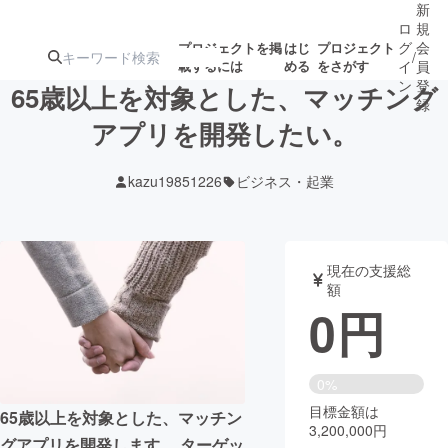
新
ロ
規
グ
会
プロジェクトを掲
はじ
プロジェクト
/
載するには
める
をさがす
イ
員
ン
登
65歳以上を対象とした、マッチング
録
アプリを開発したい。
人気のプロ
注目のリ
注目の新着プロ
募集終了が近いプ
もうすぐ公開
kazu19851226
ビジネス・起業
ジェクト
ターン
ジェクト
ロジェクト
されます
アート・写真
音楽
現在の支援総
額
0
円
テクノロジー・ガジェット
ゲーム・サ
映像・映画
書籍・雑誌
0%
目標金額は
65歳以上を対象とした、マッチン
3,200,000円
ビジネス・起業
チャレンジ
グアプリを開発します。 ターゲッ