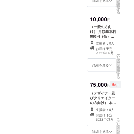
ン
詳細を見る
を
選
択
す
る
10,000
円
（一般の方向
け） 月額基本料
980円（仮）
を、サービスが
支援者：0人
存続する限り無
お届け予定：
料でご利用いた
こ
2022年06月
の
だけます。
リ
タ
ー
ン
詳細を見る
を
選
択
す
る
75,000
円
残り1
（デザイナー及
びクリエイター
の方向け） 本プ
ロジェクトに関
支援者：0人
わる、会社ロ
お届け予定：
ゴ、名刺、チラ
こ
2022年03月
の
シ制作（予算15
リ
タ
万～）を貴殿に
ー
ン
委託します。 ※
詳細を見る
を