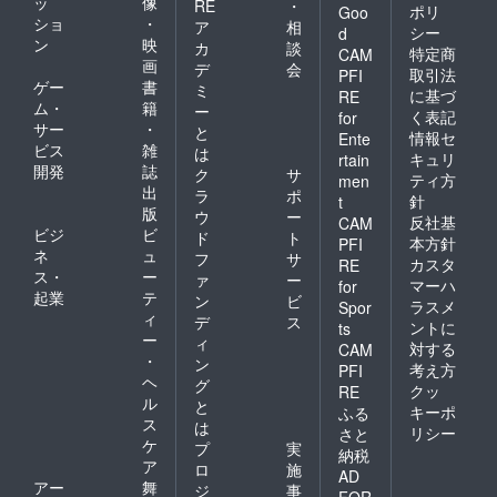
ッ
像
RE
・
ポリ
Goo
ショ
・
ア
相
シー
d
ン
映
カ
談
特定商
CAM
画
デ
会
取引法
PFI
ゲー
書
ミ
に基づ
RE
ム・
籍
ー
く表記
for
サー
・
と
情報セ
Ente
ビス
雑
は
キュリ
rtain
開発
誌
ク
サ
ティ方
men
出
ラ
ポ
針
t
版
ウ
ー
反社基
CAM
ビジ
ビ
ド
ト
本方針
PFI
ネ
ュ
フ
サ
カスタ
RE
ス・
ー
ァ
ー
マーハ
for
起業
テ
ン
ビ
ラスメ
Spor
ィ
デ
ス
ントに
ts
ー
ィ
対する
CAM
・
ン
考え方
PFI
ヘ
グ
クッ
RE
ル
と
キーポ
ふる
ス
は
リシー
さと
ケ
プ
実
納税
ア
ロ
施
AD
アー
舞
ジ
事