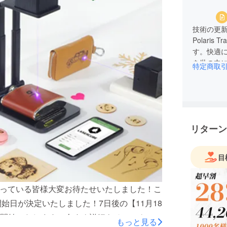
技術の更
Polari
す。快適
を世の中
特定商取
専門家、
開に努め
リターン
目
ださっている皆様大変お待たせいたしました！こ
の開始日が決定いたしました！7日後の【11月18
販売を開始いたします。今すぐ詳細をチェック！
もっと見る