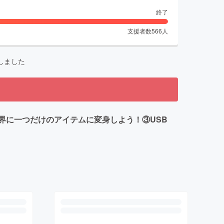
終了
支援者数
566
人
しました
界に一つだけのアイテムに変身しよう！③USB