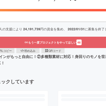
人の支援により
24,191,739
円の資金を集め、
2022/01/31
に募集を終了
もう一度プロジェクトをやってほしい
46
RLコピー
埋め込み
QRコード
インがもっと自由に！②多種類素材に対応！身回りのモノを世
K！
ェックしています