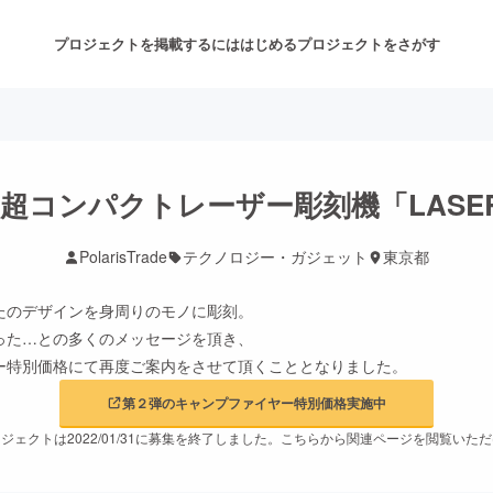
プロジェクトを掲載するには
はじめる
プロジェクトをさがす
注目のリターン
注目の新着プロジェクト
募集終了が近いプロジェクト
も
コンパクトレーザー彫刻機「LASERC
PolarisTrade
テクノロジー・ガジェット
東京都
音楽
舞台・パフォーマンス
たのデザインを身周りのモノに彫刻。
ゲーム・サービス開発
フード・飲食店
った…との多くのメッセージを頂き、
ー特別価格にて再度ご案内をさせて頂くこととなりました。
書籍・雑誌出版
アニメ・漫画
第２弾のキャンプファイヤー特別価格実施中
ジェクトは2022/01/31に募集を終了しました。こちらから関連ページを閲覧いた
チャレンジ
ビューティー・ヘルスケ