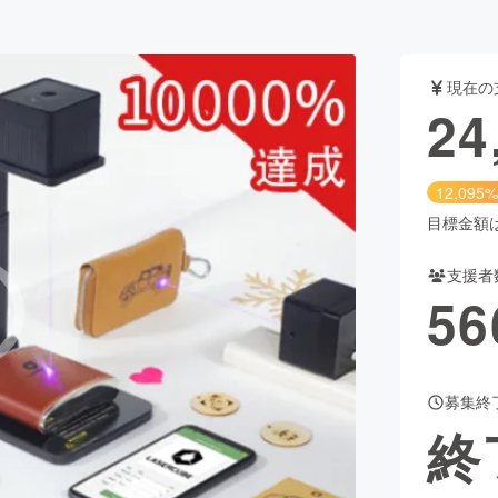
CAMPFIRE for Social Good
CAMPFIRE Creation
現在の
24
CAMPFIREふるさと納税
machi-ya
コミュニティ
12,095%
目標金額は2
支援者
56
募集終
終