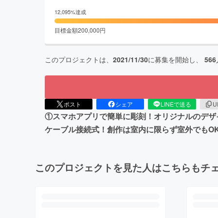
12,095
%達成
目標金額
200,000
円
このプロジェクトは、
2021/11/30
に募集を開始し、
566
ポスト
シェア
LINEで送る
U
①スマホアプリで簡単に彫刻！オリジナルのデザ
ケーブル接続式！創作は室内に限らず室外でもO
このプロジェクトを見た人はこちらもチ