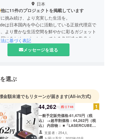
日本
他に11件のプロジェクトを掲載しています
新に挑み続け、より充実した生活を。
s Tradeは日本国内を中心に活動している正規代理店で
に、より豊かな生活空間を鮮やかに彩るガジェット
に届けるため、パートナーである各領域の数多くの
引法に基づく表記
メーカーと連携して新商品の開発や輸出入事業の展
メッセージを送る
ています。
を選ぶ
標金額未達でもリターンが届きます
(All-in方式)
44,262
円
残り
746
一般予定販売価格:61,475円（税
込） →超早割価格：44,262円（税
込） 内容物： ■「LASERCUBE
100」本体×1点 ■折り畳み式スタン
支援者：254人
ド×1点 ■USB（Type-C）ケーブル
お届け予定：2022年03月