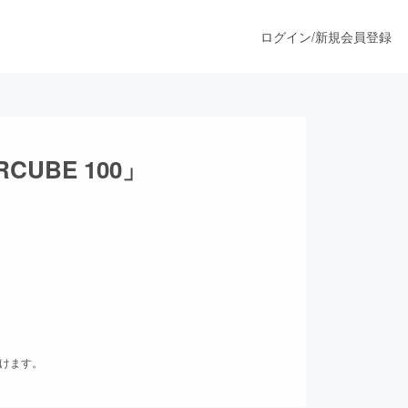
ログイン
/
新規会員登録
うすぐ公開されます
UBE 100」
プロダクト
ファッション
スポーツ
だけます。
ア
ソーシャルグッド