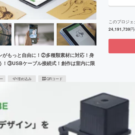
このプロジェ
24,191,739
円
ンがもっと自由に！②多種類素材に対応！身
う！③USBケーブル接続式！創作は室内に限
ピー
埋め込み
QRコード