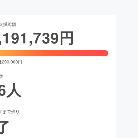
支援総額
,191,739
円
00,000円
数
6
人
了まで残り
了