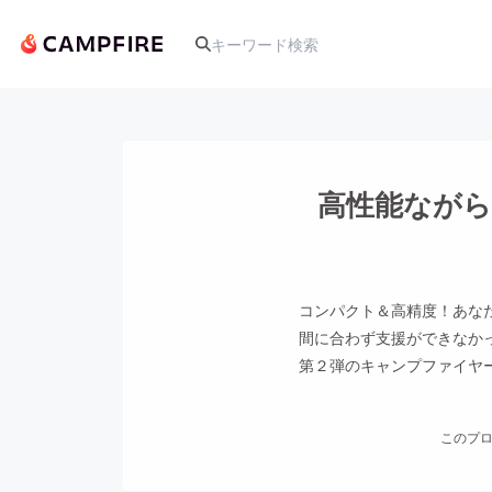
人気のプロジェクト
高性能ながら超
アート・写真
コンパクト＆高精度！あな
テクノロジー・ガジェット
間に合わず支援ができなか
第２弾のキャンプファイヤ
映像・映画
このプロ
ビジネス・起業