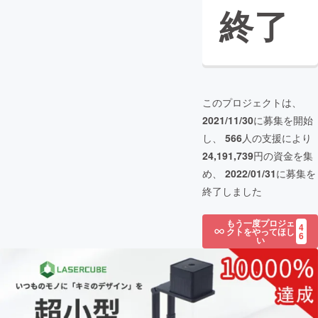
終了
このプロジェクトは、
2021/11/30
に募集を開始
し、
566
人の支援により
24,191,739
円の資金を集
め、
2022/01/31
に募集を
終了しました
もう一度プロジェ
4
クトをやってほし
6
い