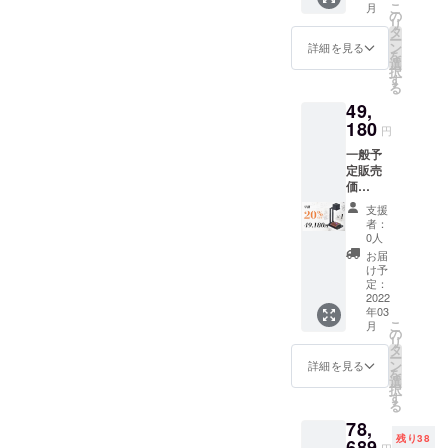
こ
月
レーザーの威力
容物：
の
マホに送り、専
リ
■「LAS
タ
が強くなりま
ー
ERCUB
用アプリでイン
ン
詳細を見る
を
す。
E 100」
選
ポートしていた
択
本体×1
す
お持ちの材質と
る
点 ■折
だく必要がござ
自分のデザイン
49,
り畳み
います。ご理解
180
式スタ
にあわせて、数
円
ンド×1
いただけますと
一般予
値の調整をして
点
幸いです。
定販売
■USB（
お好みの作品に
価
Type-
格:61,4
仕上げることが
C）ケー
支援
②Q:緊急停止ボ
75円
ブル×1
者：
出来ます。
（税
点 ■
0人
タンが有るとの
込） →
レー
お届
ことですが、地
早割価
ザー専
け予
ご質問に回答で
格：
定：
用シー
震などの突発的
49,180
2022
きましたら嬉し
ルド×1
事象で彫刻機が
年03
円（税
点 ■遮
く思います。
こ
月
込） 内
の
光ゴー
転倒した場合へ
リ
容物：
(^^)
タ
グル×1
ー
の、自動停止機
■「LAS
ン
点 ■日
詳細を見る
ぜひご検討のほ
を
ERCUB
選
本語取
能などはござい
択
E 100」
どよろしくお願
す
扱説明
る
ますでしょう
本体×1
書×1点
いいたします。
78,
点 ■折
■作品立
か。
残り38
り畳み
689
て×1点
円