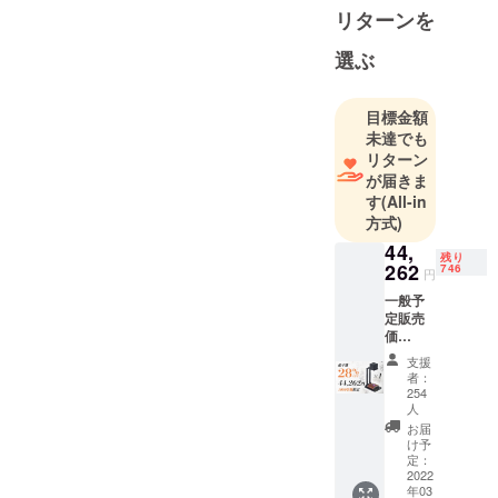
理店です。
す。
た場合への、自動停止
リターンを
りがとうござい
快適に、よ
機能などはございます
ます。(^^)
り豊かな生
選ぶ
「LASERCUBE
でしょうか？
Polaris Tradeで
活空間を鮮
100」の出力は
こざいます。
やかに彩る
500mW段階調
目標金額
ガジェット
整可能です。専
未達でも
を世の中に
ご質問に回答さ
リターン
用アプリと接続
届けるた
せていただきま
が届きま
して
め、パート
す
(All-in
す。
彫刻設定画面か
方式)
ナーである
ら出力度（1～
各領域の数
44,
①Q:PCからの
残り
262
100％）、彫刻
746
多くの専門
円
データ読み込み
家、メー
深度（1～
一般予
は出来ませんで
定販売
カーと連携
100％）と彫刻
価
しょうか。
して新商品
回数（1～5）を
格:61,4
支援
の開発や輸
75円
それぞれ調整可
者：
（税
A:本製品は
出入事業の
254
能です。
込） →
人
mac/Windowsは
展開に努め
超早割
お届
出力度、彫刻深
ています。
価格：
非対応になりま
け予
度と彫刻回数が
44,262
定：
す。PCからの
2022
円（税
大きいほど、
年03
込） 内
画像データをス