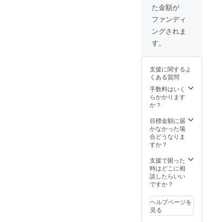
用シー
た金額が
ルド×1
点 ■遮
ファンディ
光ゴー
ングされま
グル×1
点 ■日
す。
本語取
扱説明
書×1点
支援に関するよ
■作品立
くある質問
て×1点
■練習用
手数料はいく
木板/紙
らかかります
×各3点
か？
※送料込
み（日
目標金額に届
本国内
かなかった場
限定）
合どうなりま
すか？
支援で困った
時はどこに相
談したらいい
ですか？
ヘルプページを
見る