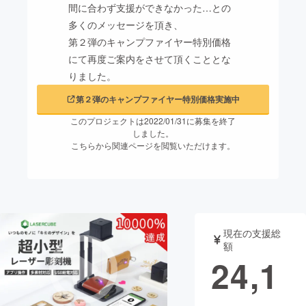
間に合わず支援ができなかった…との
多くのメッセージを頂き、
まちづくり・地域活性化
第２弾のキャンプファイヤー特別価格
にて再度ご案内をさせて頂くこととな
CAMPFIRE for Social Good
CAMPFIRE Creation
りました。
CAMPFIREふるさと納税
machi-ya
コミュニティ
第２弾のキャンプファイヤー特別価格実施中
このプロジェクトは2022/01/31に募集を終了
しました。
こちらから関連ページを閲覧いただけます。
現在の支援総
額
24,1