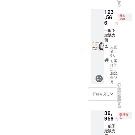
E 100」
扱説明
す
る
本体×2
書×2点
123
点 ■折
■作品立
り畳み
,56
て×2点
残り
100
式スタ
■練習用
6
円
ンド×2
木板/紙
点
一般予
×各6点
■USB（
定販売
※送料込
Type-
価
み（日
C）ケー
格:184,
本国内
支援
ブル×2
426円
限定）
者：
点 ■
（税
0人
レー
込） →
お届
ザー専
超早割
け予
用シー
価格：
定：
ルド×2
123,566
2022
年03
点 ■遮
円（税
こ
月
光ゴー
込） 内
の
リ
グル×2
容物：
タ
ー
点 ■日
■「LAS
ン
詳細を見る
を
本語取
ERCUB
選
択
扱説明
E 100」
す
る
書×2点
本体×3
39,
■作品立
点 ■折
在庫な
て×2点
り畳み
959
し
円
■練習用
式スタ
一般予
木板/紙
ンド×3
定販売
×各6点
点