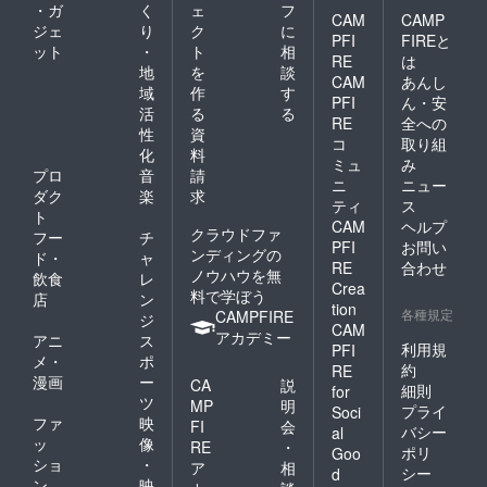
・ガ
く
ェ
フ
CAM
CAMP
ジェ
り
ク
に
PFI
FIREと
ット
・
ト
相
RE
は
地
を
談
CAM
あんし
域
作
す
PFI
ん・安
活
る
る
RE
全への
性
資
コ
取り組
化
料
ミュ
み
プロ
音
請
ニ
ニュー
ダク
楽
求
ティ
ス
ト
CAM
ヘルプ
クラウドファ
フー
チ
PFI
お問い
ンディングの
ド・
ャ
RE
合わせ
ノウハウを無
飲食
レ
Crea
料で学ぼう
店
ン
tion
各種規定
CAMPFIRE
ジ
CAM
アカデミー
アニ
ス
利用規
PFI
メ・
ポ
約
RE
漫画
ー
CA
説
細則
for
ツ
MP
明
プライ
Soci
ファ
映
FI
会
バシー
al
ッ
像
RE
・
ポリ
Goo
ショ
・
ア
相
シー
d
ン
映