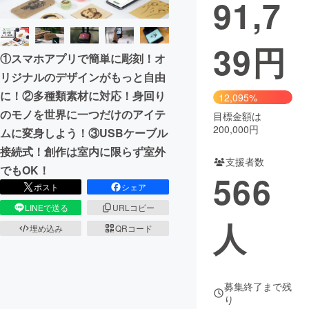
91,7
39
円
①スマホアプリで簡単に彫刻！オ
リジナルのデザインがもっと自由
に！②多種類素材に対応！身回り
12,095%
のモノを世界に一つだけのアイテ
目標金額は
200,000円
ムに変身しよう！③USBケーブル
接続式！創作は室内に限らず室外
支援者数
でもOK！
566
ポスト
シェア
LINEで送る
URLコピー
人
埋め込み
QRコード
募集終了まで残
り