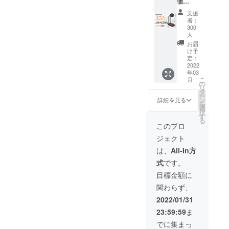
価
※送料込
■USB（
格:61,4
み（日
Type-
支援
75円
本国内
C）ケー
者：
（税
限定）
ブル×3
300
込） →
点 ■
人
超超早
レー
お届
割価
ザー専
け予
格：
定：
用シー
2022
39,959
ルド×3
年03
円（税
点 ■遮
こ
月
込） 内
の
光ゴー
リ
容物：
タ
グル×3
ー
■「LAS
ン
点 ■日
詳細を見る
を
ERCUB
選
本語取
択
E 100」
す
扱説明
る
本体×1
書×3点
このプロ
点 ■折
■作品立
ジェクト
り畳み
て×3点
式スタ
■練習用
は、
All-In方
ンド×1
木板/紙
式
です。
点
×各9点
■USB（
※送料込
目標金額に
Type-
み（日
関わらず、
C）ケー
本国内
ブル×1
限定）
2022/01/31
点 ■
23:59:59
ま
レー
ザー専
でに集まっ