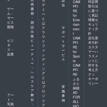
カ
談
特定商
CAM
画
デ
会
取引法
PFI
ゲー
書
ミ
に基づ
RE
ム・
籍
ー
く表記
for
サー
・
と
情報セ
Ente
ビス
雑
は
キュリ
rtain
開発
誌
ク
サ
ティ方
men
出
ラ
ポ
針
t
版
ウ
ー
反社基
CAM
ビジ
ビ
ド
ト
本方針
PFI
ネ
ュ
フ
サ
カスタ
RE
ス・
ー
ァ
ー
マーハ
for
起業
テ
ン
ビ
ラスメ
Spor
ィ
デ
ス
ントに
ts
ー
ィ
対する
CAM
・
ン
考え方
PFI
ヘ
グ
クッ
RE
ル
と
キーポ
ふる
ス
は
リシー
さと
ケ
プ
実
納税
ア
ロ
施
AD
アー
舞
ジ
事
FOR
ト・
台
ェ
例
ALL
写真
・
ク
HIO