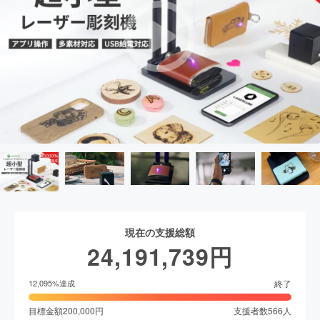
現在の支援総額
24,191,739
円
終了
12,095
%達成
目標金額
200,000
円
支援者数
566
人