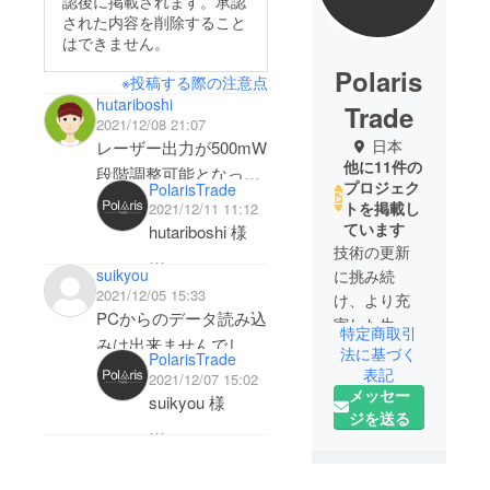
認後に掲載されます。承認
された内容を削除すること
はできません。
Polaris
※投稿する際の注意点
hutariboshi
Trade
2021/12/08 21:07
日本
レーザー出力が500mW
他に11件の
段階調整可能となって
プロジェク
PolarisTrade
いますが、詳しくご説
トを掲載し
2021/12/11 11:12
明頂けますでしょう
ています
hutariboshi 様
か？
技術の更新
suikyou
に挑み続
お問い合わせい
2021/12/05 15:33
け、より充
ただき、まこと
PCからのデータ読み込
実した生活
特定商取引
にありがとうご
みは出来ませんでしょ
を。
法に基づく
PolarisTrade
ざいます。(^^)
うか？
Polaris
表記
2021/12/07 15:02
Polaris Tradeで
メッセー
また、緊急停止ボタン
Tradeは日本
suikyou 様
こざいます。
ジを送る
国内を中心
が有るとのことです
ご質問に回答さ
に活動して
が、地震などの突発的
お問い合わせい
せていただきま
いる正規代
事象で彫刻機が転倒し
ただき、誠にあ