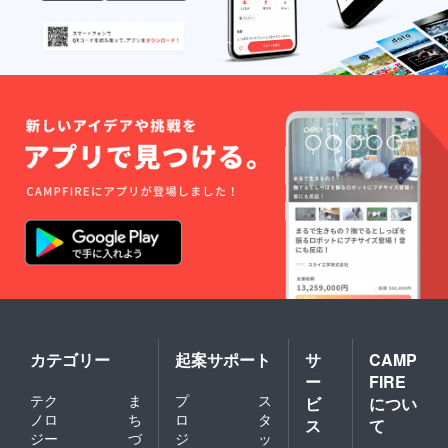
カテゴリー
起案サポート
サ
CAMP
ー
FIRE
テク
ま
プ
ス
ビ
につい
ノロ
ち
ロ
タ
ス
て
ジー
づ
ジ
ッ