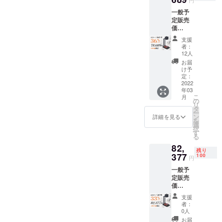
A:本製品には
式スタ
■練習用
一般予
ンド×1
木板/紙
自動停止機能が
定販売
点
×各3点
搭載されており
価
■USB（
※送料込
格:122,
Type-
み（日
ます。彫刻中に
支援
951円
C）ケー
本国内
者：
振動を受ける
（税
ブル×1
12人
限定）
込） →
点 ■
お届
と、
超超早
レー
け予
「LASERCUBE
割価
ザー専
定：
格：
2022
用シー
100」は自動的
年03
78,689
ルド×1
こ
月
にシャットダウ
円（税
点 ■遮
の
リ
込） 内
光ゴー
タ
ンします。
ー
容物：
グル×1
ン
詳細を見る
を
(地震などの突
■「LAS
点 ■日
選
択
ERCUB
本語取
す
発的な事象の振
る
E 100」
扱説明
動でも
82,
本体×2
書×1点
残り
点 ■折
377
■作品立
100
「LASERCUBE
円
り畳み
て×1点
一般予
100」は自動的
式スタ
■練習用
定販売
ンド×2
木板/紙
にシャットダウ
価
点
×各3点
格:122,
ンします。)
■USB（
※送料込
支援
951円
Type-
み（日
者：
（税
C）ケー
本国内
0人
込） →
ご質問に回答で
ブル×2
限定）
お届