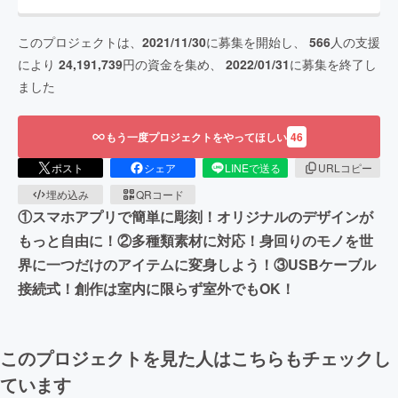
このプロジェクトは、
2021/11/30
に募集を開始し、
566
人の支援
により
24,191,739
円の資金を集め、
2022/01/31
に募集を終了し
ました
もう一度プロジェクトをやってほしい
46
ポスト
シェア
LINEで送る
URLコピー
埋め込み
QRコード
①スマホアプリで簡単に彫刻！オリジナルのデザインが
もっと自由に！②多種類素材に対応！身回りのモノを世
界に一つだけのアイテムに変身しよう！③USBケーブル
接続式！創作は室内に限らず室外でもOK！
このプロジェクトを見た人はこちらもチェックし
ています