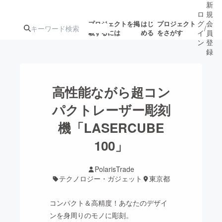
新
ロ
規
グ
会
プロジェクトを掲
はじ
プロジェクト
/
載するには
める
をさがす
イ
員
ン
登
録
人気のプロ
注目のリ
注目の新着プロ
募集終了が近いプ
もうすぐ公開
高性能ながら超コン
ジェクト
ターン
ジェクト
ロジェクト
されます
パクトレーザー彫刻
機「LASERCUBE
アート・写真
音楽
100」
テクノロジー・ガジェット
ゲーム・サ
PolarisTrade
テクノロジー・ガジェット
東京都
映像・映画
書籍・雑誌
コンパクト＆高精度！あなたのデザイ
ビジネス・起業
チャレンジ
ンを身周りのモノに彫刻。