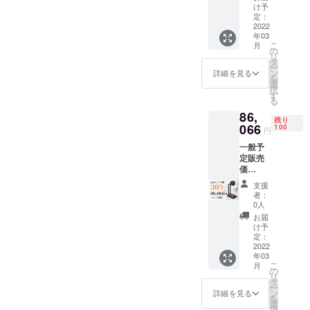
超早割
点 ■
け予
きましたら嬉し
82,377
レー
定：
円（税
2022
く思います。
ザー専
年03
込） 内
用シー
(^^)
こ
月
容物：
ルド×2
の
リ
■「LAS
ぜひご検討のほ
点 ■遮
タ
ー
ERCUB
光ゴー
ン
詳細を見る
どよろしくお願
を
E 100」
グル×2
選
択
本体×2
いいたします。
点 ■日
す
る
点 ■折
本語取
86,
り畳み
扱説明
残り
式スタ
066
書×2点
100
円
ンド×2
■作品立
一般予
点
て×2点
定販売
■USB（
■練習用
価
Type-
木板/紙
格:122,
C）ケー
×各6点
支援
951円
ブル×2
※送料込
者：
（税
点 ■
み（日
0人
込） →
レー
本国内
お届
早割価
ザー専
限定）
け予
格：
用シー
定：
86,066
2022
ルド×2
年03
円（税
点 ■遮
こ
月
込） 内
光ゴー
の
リ
容物：
グル×2
タ
ー
■「LAS
点 ■日
ン
詳細を見る
を
ERCUB
本語取
選
択