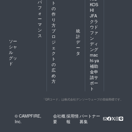
パ
ト
KOS
フ
の
HI
ォ
作
JFA
ー
り
クラ
マ
方
ウド
ン
プ
統
ファ
ス
ロ
計
ン
ソー
ジ
デ
ディ
シャ
ェ
ー
ング
ル
ク
タ
mac
グッ
ト
hi-ya
ド
の
補助
広
金申
め
請サ
方
ポー
ト
「QRコード」は株式会社デンソーウェーブの登録商標です。
© CAMPFIRE,
会社概
採用情
パートナー
Inc.
要
報
募集