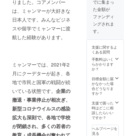
COFFE
りました。コアメンバー
でに集まっ
ポート
にて、
手紙
のご招
Eさんの
た金額が
してい
イデア
（2022
待 ④
は、ミャンマーが大好きな
ご提供
きたい
ITカ
年4月
ミャン
で、産
ファンディ
日本人です。みんなビジネ
と思い
レッジ
頃） ⑥
マー
地の異
ングされま
ます。
阿蘇の
活動報
コー
なる
スや留学でミャンマーに渡
② ミャ
学校見
告書
ヒー飲
ミャン
す。
ンマー
学会と
（2022
み比べ
マー
航した経験があります。
コー
ミャン
年4月頃
ドリッ
コー
ヒー&
マー留
から24
プバッ
ヒーを
支援に関するよ
ハーブ
学生と
年4月ま
グ3袋
ドリッ
くある質問
ティー
の交流
で年1回
（2022
プバッ
飲み比
会にご
予定）
年4月頃
グで3袋
手数料はいく
べセッ
招待し
⑦オン
予定）
お送り
ミャンマーでは、2021年2
らかかります
トで
ます。
ライン
（配送
いたし
か？
月にクーデターが起き、各
は、産
双方向
活動報
先は国
ます。
地の異
型で、
告会へ
内に限
③④⑤2
目標金額に届
地で市民と国軍の戦闘が続
なる
一緒に
のご招
る） ⑤
022年4
かなかった場
ミャン
交流を
待
ミャン
月頃、
合どうなりま
いている状態です。
企業の
マー
しま
（2022
マー留
ミャン
すか？
コー
しょ
年3月か
学生か
マー留
撤退・事業停止が相次ぎ、
ヒーの
う！
ら24年4
らのお
学生の
支援で困った
ドリッ
②「ミ
月ま
手紙
受け入
時はどこに相
新型コロナウイルスの感染
プバッ
ャン
で、半
（2022
れが出
談したらいい
グと
マー×阿
年に1回
年4月
拡大も深刻で、各地で学校
来まし
ですか？
ハーブ
蘇 奨学
を予
頃） ⑥
たら、
が閉鎖され、多くの若者の
ティー
金プロ
定） ---
活動報
学生か
ヘルプページを
の
ジェク
① 本PJ
告書
らの手
見る
教育・成長機会が奪われて
ティー
ト」実
実行委
（2022