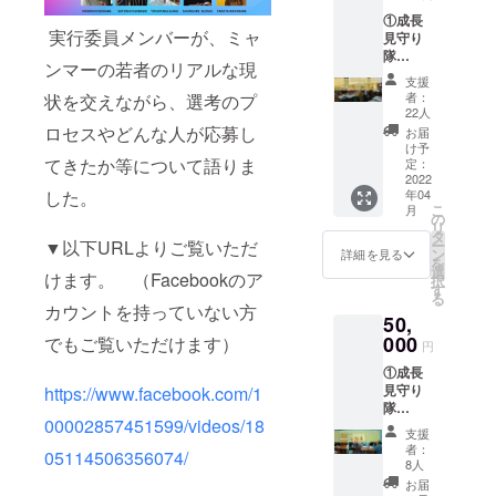
年4月頃
学生か
①成長
から24
らの手
実行委員メンバーが、ミャ
見守り
年4月ま
紙を添
隊
で年1回
えた活
ンマーの若者のリアルな現
Facebo
予定）
動報告
支援
okコ
④オン
書をご
者：
状を交えながら、選考のプ
ミュニ
ライン
22人
登録い
ティへ
ロセスやどんな人が応募し
活動報
ただい
お届
のご招
告会へ
け予
たメー
待 ②
てきたか等について語りま
定：
のご招
ルアド
ミャン
2022
待
レスへ
した。
年04
マー
（2022
お送り
こ
月
コー
の
年3月か
しま
リ
ヒー飲
タ
ら24年4
す。そ
▼以下URLよりご覧いただ
ー
み比べ
ン
月ま
詳細を見る
の後
を
ドリッ
選
で、半
も、随
けます。 （Facebookのア
択
プバッ
す
年に1回
時、活
る
グ3袋
を予
カウントを持っていない方
動を
50,
（2022
定） ---
メール
年4月頃
000
でもご覧いただけます）
①「ミ
にてご
円
予定）
ャン
報告
①成長
（配送
マー×阿
し、オ
見守り
https://www.facebook.com/1
先は国
蘇 奨学
ンライ
隊
内に限
金プロ
ン活動
00002857451599/videos/18
Facebo
る） ③
ジェク
報告会
支援
okコ
ミャン
ト」実
者：
へご招
05114506356074/
ミュニ
マー留
8人
行委員
待いた
ティへ
学生か
が運営
お届
しま
のご招