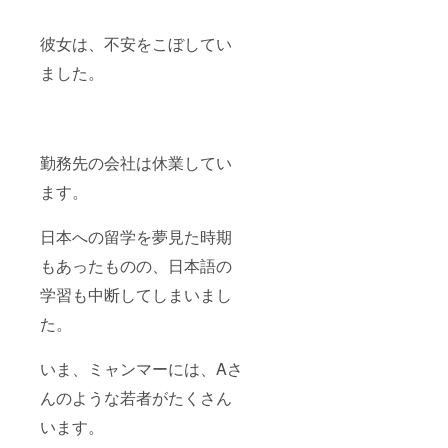
紙を添
えた活
彼女は、不安をこぼしてい
動報告
書をご
ました。
登録い
ただい
たメー
ルアド
レスへ
お送り
勤務先の会社は休業してい
しま
ます。
す。そ
の後
も、随
日本への留学を夢見た時期
時、活
動を
もあったものの、日本語の
メール
にてご
学習も中断してしまいまし
報告
し、オ
た。
ンライ
ン活動
いま、ミャンマーには、Aさ
報告会
へご招
んのような若者がたくさん
待いた
しま
います。
す。