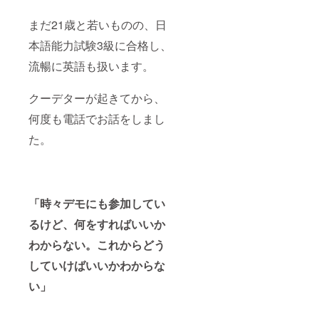
紙を添
ミャン
えた活
マー
まだ21歳と若いものの、日
動報告
コー
本語能力試験3級に合格し、
書をご
ヒーの
登録い
ドリッ
流暢に英語も扱います。
ただい
プバッ
たメー
グと
ルアド
ハーブ
クーデターが起きてから、
レスへ
ティー
お送り
の
何度も電話でお話をしまし
しま
ティー
す。そ
バッグ
た。
の後
を各3袋
も、随
お送り
時、活
いたし
動を
ます。
メール
⑤⑥⑦
「時々デモにも参加してい
にてご
2022年
報告
4月頃、
るけど、何をすればいいか
し、オ
ミャン
ンライ
マー留
わからない。これからどう
ン活動
学生の
報告会
受け入
していけばいいかわからな
へご招
れが出
い」
待いた
来まし
しま
たら、
す。
学生か
らの手