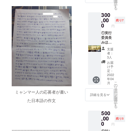
ャン
選
してい
択
（2022
隊
マー×阿
す
きたい
る
年4月頃
Facebo
蘇 奨学
と思い
300
から24
okコ
金プロ
ます。
年4月ま
ミュニ
,00
ジェク
②③④
残り7
で年1回
ティへ
ト」実
0
2022年
円
予定）
のご招
行委員
4月頃、
⑤オン
待 ③
①実行
が運営
ミャン
ライン
ミャン
委員長
する
マー留
活動報
マー
みほし
Facebo
学生の
告会へ
コー
氏と
okコ
受け入
支援
のご招
ヒー&
ミャン
ミュニ
れが出
者：
待
ハーブ
マーを
ティに
3人
来まし
（2022
ティー
語る券
ご招待
たら、
お届
年3月か
飲み比
（2022
しま
け予
学生か
ら24年4
べセッ
年中有
す。コ
定：
らの手
月ま
ト（各3
効） ②
2022
ミュニ
紙を添
年04
で、半
袋）
ミャン
ティで
えた活
こ
月
年に1回
（2022
マー留
は、メ
の
動報告
リ
を予
年4月頃
学生に
ンバー
タ
書をご
ミャンマー人の応募者が書い
ー
定） ---
予定）
よるオ
の皆さ
ン
詳細を見る
登録い
を
①
（配送
ンライ
まと相
選
ただい
た日本語の作文
択
「ミャ
先は国
ン学校
互にコ
す
たメー
る
ンマー×
内に限
見学会
ミュニ
ルアド
500
阿蘇 奨
る） ④
および
ケー
レスへ
学金プ
ミャン
交流会
,00
ション
お送り
残り5
ロジェ
マー留
（2022
しなが
0
しま
円
クト」
学生か
年6月頃
ら、一
す。そ
----------------------------------------
実行委
らのお
予定）
①話し