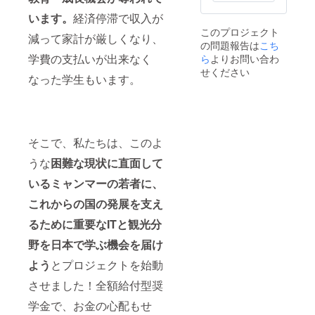
紙を添
バッグ
行委員
員を務
年4月頃
えた活
います。
経済停滞で収入が
を各3袋
が運営
める石
から24
動報告
このプロジェクト
お送り
する
原みほ
年4月ま
書をご
減って家計が厳しくなり、
の問題報告は
こち
いたし
Facebo
し。学
で年1回
登録い
ます。
okコ
生時代
予定）
学費の支払いが出来なく
ら
よりお問い合わ
ただい
③④⑤
ミュニ
から
⑦オン
たメー
せください
なった学生もいます。
2022年
ティに
ミャン
ライン
ルアド
4月頃、
ご招待
マーと
活動報
レスへ
ミャン
しま
深く関
告会へ
お送り
マー留
す。コ
わって
のご招
しま
学生の
ミュニ
きた彼
待
す。そ
受け入
ティで
女と、
（2022
の後
そこで、私たちは、このよ
れが出
は、メ
ミャン
年3月か
も、随
来まし
ンバー
マーの
ら24年4
時、活
うな
困難な現状に直面して
たら、
の皆さ
ことや
月ま
動を
学生か
まと相
奨学金
で、半
メール
いる
ミャンマーの若者に、
らの手
互にコ
PJの今
年に1回
にてご
これからの国の発展を支え
紙を添
ミュニ
後につ
を予
報告
えた活
ケー
いてオ
定） ---
し、オ
るために重要なITと観光分
動報告
ション
ンライ
① 個性
ンライ
書をご
しなが
ンで作
豊かな
ン活動
野を日本で学ぶ機会を届け
登録い
ら、一
戦会議
メン
報告会
ただい
緒に
しま
バーが
へご招
よう
とプロジェクトを始動
たメー
ミャン
しょ
揃う本
待いた
ルアド
マー留
う。目
PJ実行
しま
させました！全額給付型奨
レスへ
学生の
安1時
委員。
す。
お送り
成長を
間。 ※
支援者
学金で、お金の心配もせ
しま
見守
日程決
のあな