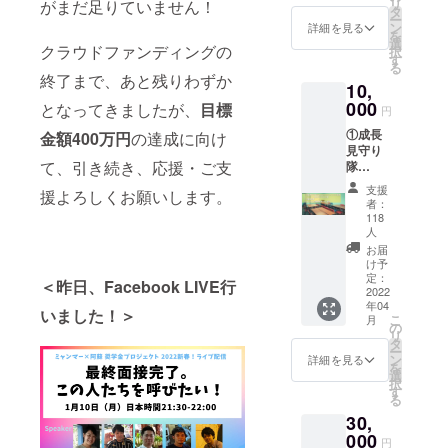
リ
がまだ足りていません！
から24
登録い
タ
ー
年4月ま
ただい
ン
詳細を見る
を
で年1回
たメー
選
クラウドファンディングの
択
予定）
ルアド
す
る
③ オン
レスへ
終了まで、あと残りわずか
10,
ライン
お送り
活動報
000
しま
となってきましたが、
目標
円
告会へ
す。そ
①成長
のご招
金額400万円
の達成に向け
の後
見守り
待
も、随
て、引き続き、応援・ご支
隊
（2022
時、活
Facebo
年3月か
動を
支援
援よろしくお願いします。
okコ
ら24年4
メール
者：
ミュニ
月ま
にてご
118
ティへ
で、半
人
報告い
のご招
年に1回
たしま
お届
待 ②
を予
け予
す。
ミャン
定：
定） ---
＜昨日、Facebook LIVE行
2022
マー留
①②③
年04
学生か
2022年
いました！＞
こ
月
らのお
の
4月頃、
リ
手紙
タ
ミャン
ー
（2022
ン
マー留
詳細を見る
を
年4月
選
学生の
択
頃） ③
す
受け入
る
活動報
れが出
30,
告書
来まし
000
（2022
たら、
円