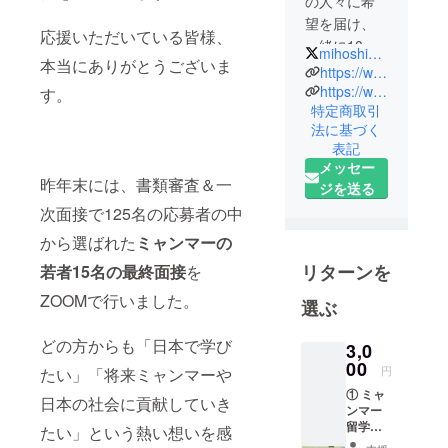
の人々に希
望を届け、
応援いただいている皆様、
一緒に10年
mihoshi_myanmar
本当にありがとうございま
後の未来を
https://www.facebook.com/mihoshii
創っていき
https://www.instagram.com/mihoshi_mm/
す。
特定商取引
たいという
法に基づく
想いで立ち
表記
上がった
メッセー
「ミャン
昨年末には、書類審査＆一
ジを送る
マー×阿蘇 奨
次面接で125名の応募者の中
学金プロ
から選ばれた
ミャンマーの
ジェクト」
実行委員で
リターンを
若者15名の最終面接
を
す。コアメ
ZOOMで行いました。
選ぶ
ンバーは、
現地での起
どの方からも「日本で学び
3,0
業・事業
00
円
たい」「将来ミャンマーや
や、ヤンゴ
① ミャ
ン大学・ヤ
日本の社会に貢献していき
ンマー
ンゴン外国
留学生
たい」という熱い想いを感
語大学への
からの