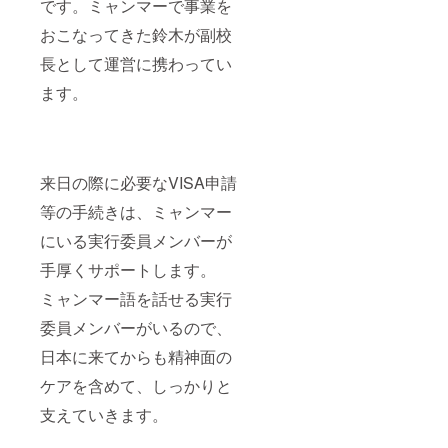
です。ミャンマーで事業を
コー
ティー
緒に交
にメー
ヒー専
バッグ
流をし
ルでや
おこなってきた鈴木が副校
門店、
を各3袋
ましょ
り取り
長として運営に携わってい
AUNG
お送り
う！ ③
をして
COFFE
いたし
「ミャ
メン
ます。
Eさんの
ます。
ンマー×
バーと
ご提供
④⑤⑥2
阿蘇 奨
日時を
で、産
022年4
学金プ
決定し
地の異
月頃、
ロジェ
ます。
なる
ミャン
クト」
② オン
ミャン
マー留
実行委
ライン
来日の際に必要なVISA申請
マー
学生の
員が運
にて、
コー
受け入
営する
イデア
等の手続きは、ミャンマー
ヒーを
れが出
Facebo
ITカ
にいる実行委員メンバーが
ドリッ
来まし
okコ
レッジ
プバッ
たら、
ミュニ
阿蘇の
手厚くサポートします。
グで3袋
学生か
ティに
学校見
お送り
らの手
ご招待
学会と
ミャンマー語を話せる実行
いたし
紙を添
しま
ミャン
ます。
えた活
す。コ
マー留
委員メンバーがいるので、
動報告
ミュニ
学生と
書をご
ティで
の交流
日本に来てからも精神面の
登録い
は、メ
会にご
ケアを含めて、しっかりと
ただい
ンバー
招待し
たメー
の皆さ
ます。
支えていきます。
ルアド
まと相
双方向
レスへ
互にコ
型で、
お送り
ミュニ
一緒に