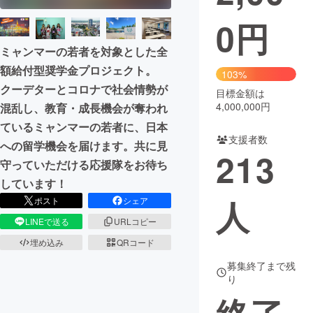
0
円
まちづくり・地域活性化
ミャンマーの若者を対象とした全
額給付型奨学金プロジェクト。
CAMPFIRE for Social Good
CAMPFIRE Creation
103%
クーデターとコロナで社会情勢が
CAMPFIREふるさと納税
machi-ya
コミュニティ
目標金額は
4,000,000円
混乱し、教育・成長機会が奪われ
ているミャンマーの若者に、日本
支援者数
への留学機会を届けます。共に見
213
守っていただける応援隊をお待ち
しています！
人
ポスト
シェア
LINEで送る
URLコピー
埋め込み
QRコード
募集終了まで残
り