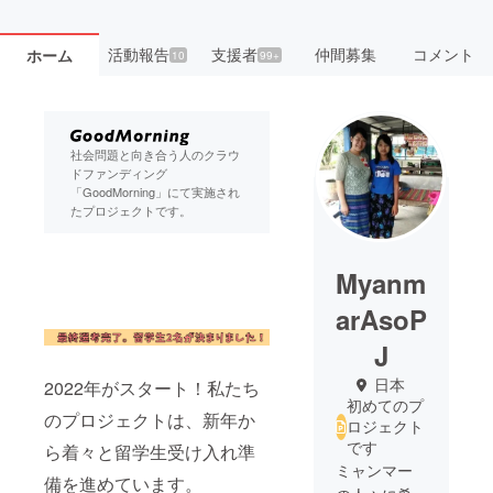
活動報告
支援者
仲間募集
コメント
ホーム
10
99+
社会問題と向き合う人のクラウ
ドファンディング
「GoodMorning」にて実施され
たプロジェクトです。
Myanm
arAsoP
J
日本
2022年がスタート！私たち
初めてのプ
のプロジェクトは、新年か
ロジェクト
です
ら着々と留学生受け入れ準
ミャンマー
備を進めています。