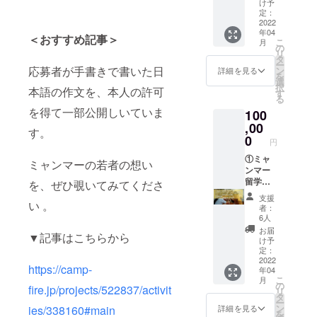
らのお
け予
する
す。
待 ②
手紙
定：
Facebo
ミャン
2022
（2022
okコ
年04
マー
年4月
＜おすすめ記事＞
ミュニ
こ
月
コー
頃） ④
の
ティに
リ
ヒー&
活動報
タ
ご招待
ー
ハーブ
応募者が手書きで書いた日
告書
ン
詳細を見る
しま
を
ティー
（2022
選
す。コ
択
本語の作文を、本人の許可
飲み比
年4月頃
す
ミュニ
る
べセッ
から24
ティで
を得て一部公開しいていま
100
ト（各3
年4月ま
は、メ
袋）
,00
で年1回
ンバー
す。
（2022
予定）
0
の皆さ
円
年4月頃
⑤オン
まと相
予定）
①ミャ
ライン
ミャンマーの若者の想い
互にコ
（配送
ンマー
活動報
ミュニ
先は国
留学生
告会へ
を、ぜひ覗いてみてくださ
ケー
内に限
による
のご招
ション
支援
い 。
る） ③
オンラ
待
しなが
者：
ミャン
イン学
（2022
6人
ら、一
マー留
校見学
年3月か
緒に
お届
▼記事はこちらから
学生か
会およ
ら24年4
け予
ミャン
らのお
び交流
月ま
定：
マー留
手紙
会
2022
で、半
学生の
https://camp-
年04
（2022
（2022
年に1回
成長を
こ
月
年4月
年6月頃
を予
の
見守
fire.jp/projects/522837/activit
リ
頃） ④
予定）
定） ---
タ
り、サ
ー
活動報
②成長
①「ミ
ン
ies/338160#main
詳細を見る
ポート
を
告書
見守り