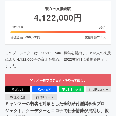
現在の支援総額
4,122,000
円
終了
103
%達成
目標金額
4,000,000
円
支援者数
213
人
このプロジェクトは、
2021/11/30
に募集を開始し、
213
人の支援
により
4,122,000
円の資金を集め、
2022/01/11
に募集を終了し
ました
もう一度プロジェクトをやってほしい
ポスト
シェア
LINEで送る
URLコピー
埋め込み
QRコード
ミャンマーの若者を対象とした全額給付型奨学金プロ
ジェクト。クーデターとコロナで社会情勢が混乱し、教