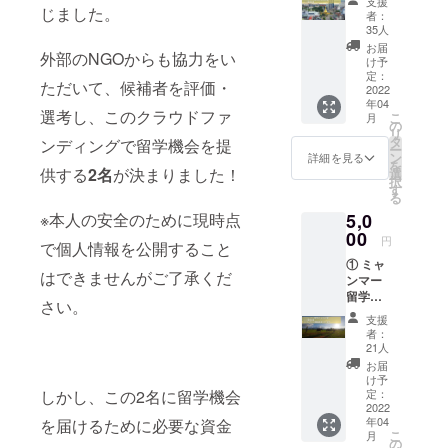
支援
お手紙
じました。
留学の経験
者：
（2022
35人
がある、
年4月
お届
外部のNGOからも協力をい
頃） ②
ミャンマー
け予
活動報
定：
と深い関わ
ただいて、候補者を評価・
告書
2022
りのある日
年04
（2022
選考し、このクラウドファ
こ
月
年4月頃
本人6名。
の
リ
から24
タ
ンディングで留学機会を提
ー
年4月ま
ン
詳細を見る
を
で年1回
供する
2名
が決まりました！
選
択
予定） -
す
る
-- ①②
5,0
※本人の安全のために現時点
2022年
4月頃、
00
円
で個人情報を公開すること
ミャン
① ミャ
マー留
はできませんがご了承くだ
ンマー
学生の
留学生
受け入
さい。
からの
れが出
支援
お手紙
来まし
者：
（2022
たら、
21人
年4月
学生か
お届
頃） ②
らの手
け予
活動報
紙を添
定：
しかし、この2名に留学機会
告書
2022
えた活
年04
を届けるために必要な資金
（2022
動報告
こ
月
年4月頃
書をご
の