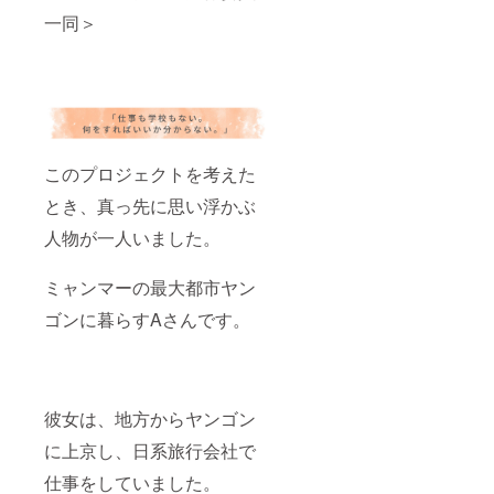
ミャン
ケー
一同＞
マー
ション
コー
しなが
ヒーの
ら、一
ドリッ
緒に
プバッ
ミャン
グと
マー留
ハーブ
学生の
ティー
成長を
このプロジェクトを考えた
の
見守
ティー
り、サ
とき、真っ先に思い浮かぶ
バッグ
ポート
を各3袋
してい
人物が一人いました。
お送り
きたい
いたし
と思い
ます。
ます。
ミャンマーの最大都市ヤン
⑤⑥⑦
④ ミャ
ゴンに暮らすAさんです。
2022年
ンマー
4月頃、
コー
ミャン
ヒー&
マー留
ハーブ
学生の
ティー
受け入
飲み比
彼女は、地方からヤンゴン
れが出
べセッ
来まし
トで
に上京し、日系旅行会社で
たら、
は、産
学生か
地の異
仕事をしていました。
らの手
なる