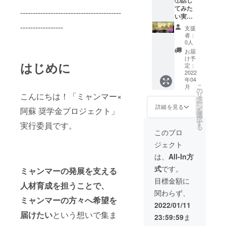
緒に
の後
員が運
手紙
③成長
てみた
ミャン
も、随
----------------------------------------
営する
（2022
見守り
い実行
マー留
時、活
Facebo
年4月
隊
委員メ
学生の
-----------------
動を
支援
okコ
頃） ⑤
Facebo
ンバー
成長を
メール
者：
ミュニ
活動報
okコ
と語る
見守
0人
にてご
ティに
告書
ミュニ
券
り、サ
報告
お届
ご招待
（2022
ティへ
（2022
ポート
け予
し、オ
はじめに
しま
年4月頃
のご招
年中有
してい
定：
ンライ
す。コ
から24
待 ④
効） ②
2022
きたい
ン活動
年04
ミュニ
年4月ま
ミャン
ミャン
と思い
報告会
こ
月
ティで
で年1回
マー
マー留
ます。
の
へご招
リ
こんにちは！「ミャンマー×
は、メ
予定）
コー
学生に
②ミャ
タ
待いた
ー
ンバー
⑥オン
ヒー飲
よるオ
ンマー
ン
詳細を見る
しま
阿蘇 奨学金プロジェクト」
を
の皆さ
ライン
み比べ
ンライ
コー
選
す。
択
まと相
活動報
ドリッ
ン学校
ヒー飲
す
実行委員です。
る
互にコ
告会へ
プバッ
見学会
み比べ
このプロ
ミュニ
のご招
グ3袋
および
ドリッ
ジェクト
ケー
待
（2022
交流会
プバッ
ション
（2022
年4月頃
（2022
グは、
は、
All-In方
しなが
年3月か
予定）
年6月頃
東京新
式
です。
ら、一
ら24年4
（配送
予定）
ミャンマーの発展を支える
宿にあ
緒に
月ま
先は国
③成長
るミャ
目標金額に
人材育成を担うことで、
ミャン
で、半
内に限
見守り
ンマー
関わらず、
マー留
年に1回
る） ⑤
隊
コー
ミャンマーの方々へ希望を
学生の
を予
ミャン
Facebo
ヒー専
2022/01/11
成長を
定） ---
マー留
okコ
門店、
届けたい
という想いで集ま
23:59:59
ま
見守
①オン
学生か
ミュニ
AUNG
り、サ
ライン
らのお
ティへ