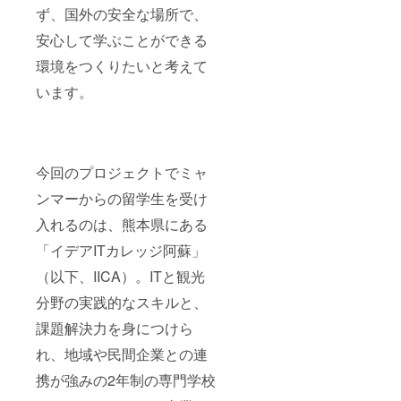
ず、国外の安全な場所で、
す。そ
り、サ
定方
たが語
の後
ポート
法：支
りたい
安心して学ぶことができる
も、随
してい
援後に
メン
時、活
きたい
メール
バーを
環境をつくりたいと考えて
動を
と思い
でやり
選んで
メール
ます。
取りを
いただ
います。
にてご
③ミャ
して日
き、
報告
ンマー
時を決
ミャン
し、オ
コー
定しま
マーの
ンライ
ヒー&
す。 ②
ことや
ン活動
ハーブ
オンラ
奨学金
今回のプロジェクトでミャ
報告会
ティー
インに
PJの今
へご招
飲み比
て、イ
後につ
ンマーからの留学生を受け
待いた
べセッ
デアIT
いてオ
しま
トで
カレッ
ンライ
入れるのは、熊本県にある
す。
は、産
ジ阿蘇
ンで作
ミャン
地の異
の学校
戦会議
「イデアITカレッジ阿蘇」
マー
なる
見学会
しま
コー
ミャン
とミャ
しょ
（以下、IICA）。ITと観光
ヒー飲
マー
ンマー
う。目
分野の実践的なスキルと、
み比べ
コー
留学生
安1時
ドリッ
ヒーの
との交
間。 ※
課題解決力を身につけら
プバッ
ドリッ
流会に
メン
グは、
プバッ
ご招待
バーお
れ、地域や民間企業との連
東京新
グと
しま
よび日
宿にあ
ハーブ
す。 双
程決定
携が強みの2年制の専門学校
るミャ
ティー
方向型
方法：
ンマー
の
で、一
支援後