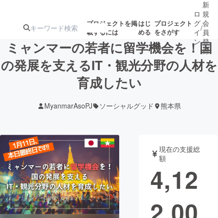
新
ロ
規
グ
会
プロジェクトを掲
はじ
プロジェクト
/
載するには
める
をさがす
イ
員
ン
登
ミャンマーの若者に留学機会を！国
録
の発展を支えるIT・観光分野の人材を
育成したい
人気のプロ
注目のリ
注目の新着プロ
募集終了が近いプ
もうすぐ公開
ジェクト
ターン
ジェクト
ロジェクト
されます
MyanmarAsoPJ
ソーシャルグッド
熊本県
アート・写真
音楽
現在の支援総
テクノロジー・ガジェット
ゲーム・サ
額
4,12
映像・映画
書籍・雑誌
2,00
ビジネス・起業
チャレンジ