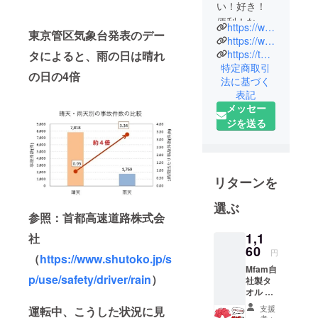
い！好き！
便利！な物
https://www.facebook.com/profile.php?id=100068377781440
東京管区気象台発表のデー
にこだわっ
https://www.instagram.com/y_hakonali/?hl=ja
た貿易会社
https://twitter.com/hakonali
タによると、雨の日は晴れ
特定商取引
です。
の日の4倍
法に基づく
日本にはな
表記
い商品を取
メッセー
り寄せては
ジを送る
利用してみ
て気に入っ
たら広げた
い！
リターンを
日本の商品
選ぶ
で海外で見
参照：首都高速道路株式会
かけない良
1,1
社
い商品を海
60
円
外で広げた
（
https://www.shutoko.jp/s
Mfam自
い！
p/use/safety/driver/rain
）
社製タ
という私達
オル 車
の単純な気
専用の
支援
運転中、こうした状況に見
マイク
者：