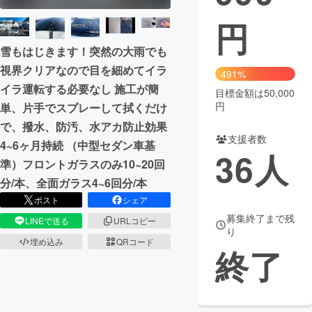
円
まちづくり・地域活性化
雪もはじきます！突然の大雨でも
視界クリアなので目を細めてイラ
CAMPFIRE for Social Good
CAMPFIRE Creation
491%
イラ運転する必要なし 施工が簡
CAMPFIREふるさと納税
machi-ya
コミュニティ
目標金額は50,000
円
単、片手でスプレーして拭くだけ
で、撥水、防汚、水アカ防止効果
支援者数
4~6ヶ月持続 （中型セダン車基
36
人
準）フロントガラスのみ10~20回
分/本、全面ガラス4~6回分/本
ポスト
シェア
募集終了まで残
LINEで送る
URLコピー
り
埋め込み
QRコード
終了