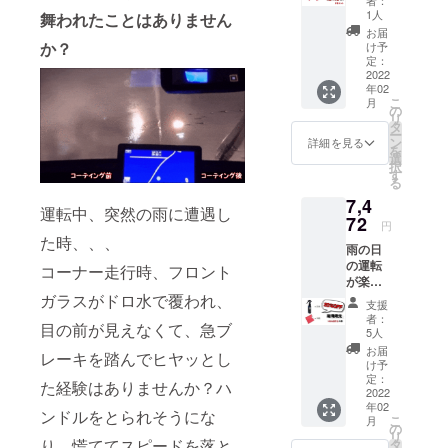
持ちが、多
ロファ
1人
舞われたことはありません
くの人に伝
イバー
お届
タオル
わり、それ
か？
け予
です。
定：
が生活にお
吸水性
2022
いて生かさ
年02
が良
こ
月
く、洗
れるとなん
の
リ
車後の
タ
て素敵な事
ー
水滴の
ン
詳細を見る
を
だろう.
拭取り
選
択
に最適
す
と、、、
る
です。
『小さなこ
7,4
カラ拭
運転中、突然の雨に遭遇し
き、水
とから世界
72
円
拭きの
た時、、、
平和を願
雨の日
どちら
う』会社で
の運転
でもご
コーナー走行時、フロント
が楽し
使用で
くな
ガラスがドロ水で覆われ、
きま
支援
る！ 一
す。
者：
目の前が見えなくて、急ブ
般販売
〈内容
5人
予定価
の詳
お届
レーキを踏んでヒヤッとし
格（G
細〉 ・
け予
Spray
Mfam自
定：
た経験はありませんか？ハ
￥4,380
2022
社製タ
年02
円/本
オル ×
ンドルをとられそうにな
こ
月
+Mfam
２枚
の
リ
自社製
￥1,160
り、慌ててスピードを落と
タ