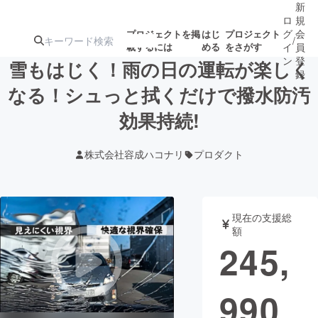
新
ロ
規
グ
会
プロジェクトを掲
はじ
プロジェクト
/
載するには
める
をさがす
イ
員
ン
登
雪もはじく！雨の日の運転が楽しく
録
なる！シュっと拭くだけで撥水防汚
効果持続!
人気のプロ
注目のリ
注目の新着プロ
募集終了が近いプ
もうすぐ公開
ジェクト
ターン
ジェクト
ロジェクト
されます
株式会社容成ハコナリ
プロダクト
アート・写真
音楽
現在の支援総
テクノロジー・ガジェット
ゲーム・サ
額
245,
映像・映画
書籍・雑誌
990
ビジネス・起業
チャレンジ