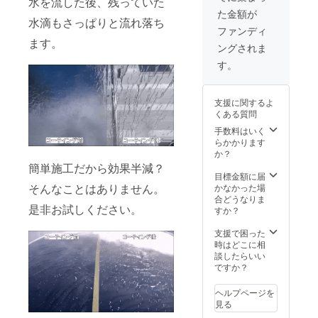
水を流した後、残っていた
配送区
タオル
い。
た金額が
域関係
につい
水滴もさっぱりと流れ落ち
なく送
て】 〇
ファンディ
料込
カラー
ます。
ングされま
み］
の選択
〈セッ
はでき
す。
トの詳
ません
細〉 ・
のでご
G
了承く
支援に関するよ
Spray
ださ
くある質問
（100m
い。 〇
l）× ２
デザイ
手数料はいく
本 ・
ン仕様
らかかります
Mfam自
が多少
か？
社製タ
変わる
簡単施工だから効果半減？
オル×
場合も
目標金額に届
１枚
ありま
そんなことはありません。
かなかった場
【Mfam
すので
合どうなりま
是非お試しください。
自社製
ご了承
すか？
タオル
くださ
につい
い。
支援で困った
て】 〇
時はどこに相
カラー
談したらいい
の選択
ですか？
はでき
ません
ヘルプページを
のでご
見る
了承く