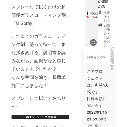
の運転
【早割
l）× ２
い。 〇
スプレーして拭くだけの超
が楽し
２
本 ・
デザイ
くな
４％OF
Mfam自
ン仕様
支援
簡便ガラスコーティング剤
る！ 一
F】
社製タ
が多少
者：
般販売
→10,86
オル×
30人
変わる
「G Spray」
予定価
8「消費
１枚
場合も
お届
格（G
税込
【Mfam
け予
ありま
Spray
み」
定：
自社製
すので
これまでのガラスコーティ
￥4,380
2022
［国内
タオル
ご了承
年02
円/本
配送区
ング剤、塗って待って、ま
につい
くださ
こ
月
+Mfam
域関係
の
て】 〇
い。
リ
自社製
た拭きあげる、説明書を読
なく送
タ
カラー
ー
タオル
料込
ン
の選択
詳細を見る
を
みながら、面倒だなと感じ
￥580/1
み］
選
はでき
択
枚）を
〈セッ
す
ません
ていませんでしたか？
る
予定 一
トの詳
のでご
このプロ
般販売
細〉 ・
了承く
そんな手間を除き、超簡単
ジェクト
価格
G
ださ
9,340円
Spray
い。 〇
施工にしました！
は、
All-In方
の【超
（100m
デザイ
式
です。
早割３
l）× ３
ン仕様
０％OF
スプレーして拭いておわり
本 ・
が多少
目標金額に
F】
Mfam自
変わる
関わらず、
~！
→6,538
社製タ
場合も
「消費
オル×
ありま
2022/01/15
税込
２枚
すので
23:59:59
ま
み」
【Mfam
ご了承
［国内
自社製
くださ
でに集まっ