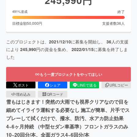
終了
491
%達成
目標金額
50,000
円
支援者数
36
人
このプロジェクトは、
2021/12/10
に募集を開始し、
36
人の支援
により
245,990
円の資金を集め、
2022/01/15
に募集を終了しま
した
もう一度プロジェクトをやってほしい
ポスト
シェア
LINEで送る
URLコピー
埋め込み
QRコード
雪もはじきます！突然の大雨でも視界クリアなので目を
細めてイライラ運転する必要なし 施工が簡単、片手でス
プレーして拭くだけで、撥水、防汚、水アカ防止効果
4~6ヶ月持続 （中型セダン車基準）フロントガラスのみ
10~20回分/本、全面ガラス4~6回分/本