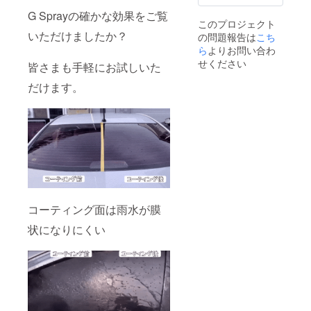
ださ
G Sprayの確かな効果をご覧
い。 〇
このプロジェクト
デザイ
いただけましたか？
の問題報告は
こち
ン仕様
が多少
ら
よりお問い合わ
変わる
せください
皆さまも手軽にお試しいた
場合も
ありま
だけます。
すので
ご了承
くださ
い。
コーティング面は雨水が膜
状になりにくい