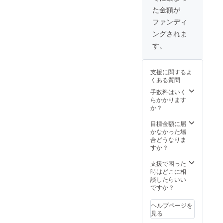
配送区
タオル
という事で、私
い。
た金額が
域関係
につい
の中では今のと
なく送
て】 〇
ファンディ
料込
カラー
ころ、一番利用
ングされま
み］
の選択
し易く効果も抜
〈セッ
はでき
す。
トの詳
ません
群だと思ってい
細〉 ・
のでご
ます。
G
了承く
支援に関するよ
Spray
ださ
他社の製品が悪
くある質問
（100m
い。 〇
い訳ではなく特
l）× ２
デザイ
手数料はいく
本 ・
ン仕様
徴色々ある中
らかかります
Mfam自
が多少
か？
で、支援者の皆
社製タ
変わる
オル×
場合も
様が比較して、
目標金額に届
１枚
ありま
かなかった場
良いもの利用し
【Mfam
すので
合どうなりま
自社製
ご了承
やすい物を選ん
すか？
タオル
くださ
で頂く事になる
につい
い。
支援で困った
て】 〇
かと思います。
時はどこに相
カラー
談したらいい
Gsprayのメー
の選択
ですか？
はでき
カーが真面目
ません
ヘルプページを
で、研究熱心な
のでご
見る
了承く
のでより良い商