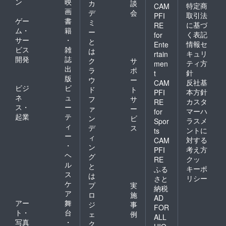
ン
映
カ
談
特定商
CAM
防汚、水アカ防
画
デ
会
取引法
PFI
止効果4～6ヶ月
ゲー
書
ミ
に基づ
RE
ム・
籍
ー
持続するのが特
く表記
for
サー
・
と
情報セ
徴です。お住ま
Ente
ビス
雑
は
キュリ
rtain
いの環境にもよ
開発
誌
ク
サ
ティ方
men
りますが、市街
出
ラ
ポ
針
t
版
ウ
ー
地にお住まいで
反社基
CAM
ビジ
ビ
ド
ト
本方針
PFI
あれば、6ヶ月
ネ
ュ
フ
サ
カスタ
RE
以上は持続する
ス・
ー
ァ
ー
マーハ
for
起業
テ
でしょう。少量
ン
ビ
ラスメ
Spor
ィ
デ
ス
でこれだけの効
ントに
ts
ー
ィ
対する
CAM
果です。ボトル
・
ン
考え方
PFI
も小さいので場
ヘ
グ
クッ
RE
ル
所をとりませ
と
キーポ
ふる
ス
は
ん。
リシー
さと
ケ
プ
実
納税
（撥水だけの効
ア
ロ
施
AD
果のみではあり
アー
舞
ジ
事
FOR
ト・
台
ません、1本で1
ェ
例
ALL
写真
・
ク