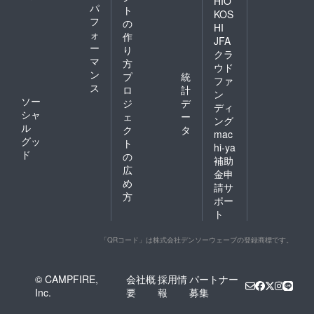
回の施工分でも
HIO
パ
ト
KOS
ありません。）
フ
の
HI
〇メーカーがと
ォ
作
JFA
ー
り
ても真面目なと
クラ
マ
方
ころです。研究
ウド
ン
プ
統
ファ
室を構えていま
ス
ロ
計
ン
す。
ソー
ジ
デ
ディ
シャ
ェ
ー
ング
ル
ク
タ
mac
グッ
ト
hi-ya
ド
の
補助
広
金申
め
請サ
方
ポー
ト
「QRコード」は株式会社デンソーウェーブの登録商標です。
© CAMPFIRE,
会社概
採用情
パートナー
Inc.
要
報
募集