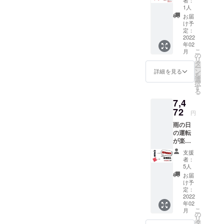
持ちが、多
続の商品も購入
ロファ
1人
くの人に伝
イバー
して試してみま
お届
タオル
わり、それ
け予
したが、小さな
です。
定：
が生活にお
吸水性
2022
文字で、当社実
いて生かさ
年02
が良
こ
月
験結果、3回施
く、洗
れるとなん
の
リ
車後の
タ
工した場合と記
て素敵な事
ー
水滴の
ン
詳細を見る
を
載ありました。
だろう.
拭取り
選
択
に最適
す
あとは、量が多
と、、、
る
です。
『小さなこ
い商品で、お得
7,4
カラ拭
き、水
とから世界
72
感ありますが、
円
拭きの
平和を願
施工にも量を
雨の日
どちら
う』会社で
の運転
でもご
使ってしまうの
が楽し
使用で
でどうかと思い
くな
きま
支援
る！ 一
す。
者：
ました。
般販売
〈内容
5人
予定価
の詳
お届
格（G
細〉 ・
け予
ワイパーに撥水
Spray
Mfam自
定：
剤が練りこまれ
￥4,380
2022
社製タ
年02
円/本
オル ×
ている商品につ
こ
月
+Mfam
２枚
の
リ
いては、ワイ
自社製
￥1,160
タ