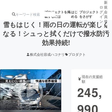
新
ロ
規
グ
会
プロジェクトを掲
はじ
プロジェクト
/
載するには
める
をさがす
イ
員
ン
登
雪もはじく！雨の日の運転が楽しく
録
なる！シュっと拭くだけで撥水防汚
効果持続!
人気のプロ
注目のリ
注目の新着プロ
募集終了が近いプ
もうすぐ公開
ジェクト
ターン
ジェクト
ロジェクト
されます
株式会社容成ハコナリ
プロダクト
アート・写真
音楽
現在の支援総
テクノロジー・ガジェット
ゲーム・サ
額
245,
映像・映画
書籍・雑誌
990
ビジネス・起業
チャレンジ