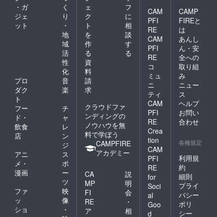
い）
・ガ
く
ェ
フ
CAM
CAMP
〇100mlの内容
ジェ
り
ク
に
PFI
FIREと
ット
・
ト
相
量なので、軽く
RE
は
地
を
談
で持ちやすく女
CAM
あんし
域
作
す
PFI
ん・安
性でも簡単に施
活
る
る
RE
全への
工可能。
性
資
コ
取り組
化
料
〇1回の使用量
ミュ
み
プロ
音
請
ニ
ニュー
はわずか5〜
ダク
楽
求
ティ
ス
10mlなので（中
ト
CAM
ヘルプ
クラウドファ
フー
チ
型セダン車基
PFI
お問い
ンディングの
ド・
ャ
準）フロントガ
RE
合わせ
ノウハウを無
飲食
レ
Crea
ラスのみの施工
料で学ぼう
店
ン
tion
各種規定
であれば10～20
CAMPFIRE
ジ
CAM
アカデミー
アニ
ス
回分/本分もあ
利用規
PFI
メ・
ポ
ります。ガラス
約
RE
漫画
ー
CA
説
細則
for
面全体利用であ
ツ
MP
明
プライ
Soci
れば4~6回分/本
ファ
映
FI
会
バシー
al
ッ
像
です。
RE
・
ポリ
Goo
ショ
・
ア
相
〇撥雪、撥水、
シー
d