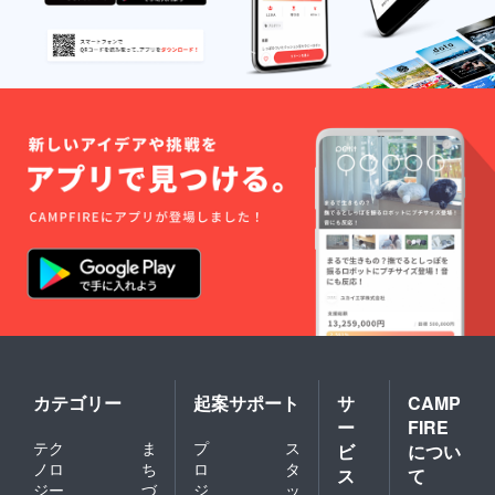
う。
この機会に是
非、Gsprayを
お試し頂き、感
想等をお知らせ
頂けると幸いで
す。
応援よろしくお
願いします。
Gsprayがイチ
オシな点
〇 施工が簡
単、埃や汚れを
落とし、スプ
レーして拭くだ
カテゴリー
起案サポート
サ
CAMP
け、
ー
FIRE
テク
ま
プ
ス
ビ
につい
（乾燥に何時間
ノロ
ち
ロ
タ
ス
て
も待たなくてよ
ジー
づ
ジ
ッ