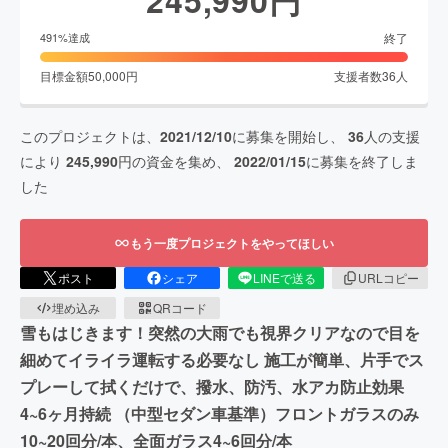
終了
491
%達成
目標金額
50,000
円
支援者数
36
人
このプロジェクトは、
2021/12/10
に募集を開始し、
36
人の支援
により
245,990
円の資金を集め、
2022/01/15
に募集を終了しま
した
もう一度プロジェクトをやってほしい
ポスト
シェア
LINEで送る
URLコピー
埋め込み
QRコード
雪もはじきます！突然の大雨でも視界クリアなので目を
細めてイライラ運転する必要なし 施工が簡単、片手でス
プレーして拭くだけで、撥水、防汚、水アカ防止効果
4~6ヶ月持続 （中型セダン車基準）フロントガラスのみ
10~20回分/本、全面ガラス4~6回分/本