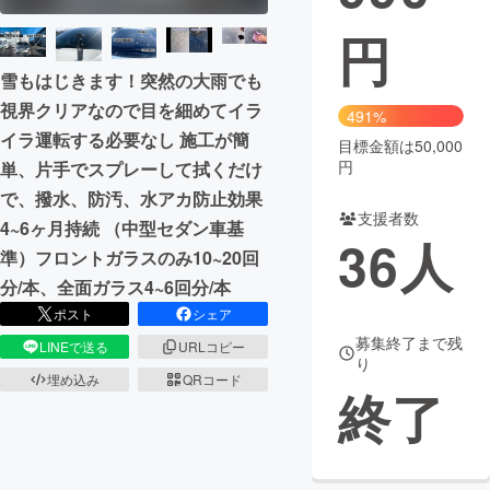
円
まちづくり・地域活性化
雪もはじきます！突然の大雨でも
視界クリアなので目を細めてイラ
CAMPFIRE for Social Good
CAMPFIRE Creation
491%
イラ運転する必要なし 施工が簡
CAMPFIREふるさと納税
machi-ya
コミュニティ
目標金額は50,000
円
単、片手でスプレーして拭くだけ
で、撥水、防汚、水アカ防止効果
支援者数
4~6ヶ月持続 （中型セダン車基
36
人
準）フロントガラスのみ10~20回
分/本、全面ガラス4~6回分/本
ポスト
シェア
募集終了まで残
LINEで送る
URLコピー
り
埋め込み
QRコード
終了