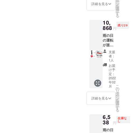
ー
タオル
「消費
ン
詳細を見る
パーのみで撥水
を
￥580/1
税込
選
択
剤を広げる為の
枚）を
み」
す
る
予定 一
［国内
作業がありま
10,
般販売
配送区
残り29
す。初めて利用
価格
868
域関係
円
9,340円
なく送
の際の乾燥させ
雨の日
の【期
料込
の運転
る時間など、、
間限定
み］
が楽し
割
SIZE：
埃や泥などがあ
くな
20％OF
40ｃｍ
支援
る！ 一
ると、汚れを落
F】
×40ｃｍ
者：
般販売
→7,379
ポリ
1人
とさなければガ
予定価
「消費
エステ
お届
格（G
ラスに傷がつい
税込
ル
け予
Spray
み」
定：
80％、
てしまいます。
￥4,380
2022
［国内
ポリア
年02
円/本
配送区
ミド
こ
月
+Mfam
域関係
の
20％ 〇
施工後、ビビリ
リ
自社製
なく送
タ
専用タ
ー
タオル
やガラス面のギ
料込
ン
オルの
詳細を見る
を
￥580/1
み］
選
カラー
ラツキが出る商
択
枚）を
〈セッ
す
の選択
る
予定 一
品もありまし
トの詳
はでき
6,5
般販売
細〉 ・
ません
た。
在庫な
価格
38
G
し
のでご
円
14,300
Spray
了承く
雨の日
円の
（100m
ださ