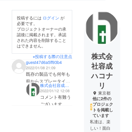
投稿するには
ログイン
が
必要です。
プロジェクトオーナーの承
認後に掲載されます。承認
された内容を削除すること
はできません。
株式会
※投稿する際の注意点
guest47d6a5ff93b4
社容成
2022/01/08 21:09
ハコナ
既存の製品でも何年も
前からスプレータイプ
リ
株式会社容成ハコナリ
の物はありますし、そ
2022/01/12 12:08
東京都
ちらだとスプレーして
コメント有難う
他に2件の
ワイパーを動かすだけ
ございます。
プロジェク
で効果があると言うも
トを掲載し
返信遅くなりま
ています
のも有りますが、この
して申し訳あり
私達は、楽
G Sprayという商品は
ません。
しい！面白
既存のものと比べてど