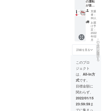
1本で、車体も
の運転
【早割
l）× ２
い。 〇
が楽し
２
ガラス面も利用
本 ・
デザイ
くな
４％OF
Mfam自
ン仕様
支援
できますという
る！ 一
F】
社製タ
が多少
者：
般販売
→10,86
商品もありま
オル×
30人
変わる
予定価
8「消費
１枚
場合も
お届
す。
格（G
税込
【Mfam
け予
ありま
Spray
み」
定：
弊社でも扱って
自社製
すので
￥4,380
2022
［国内
タオル
ご了承
いますが、その
年02
円/本
配送区
につい
くださ
こ
月
+Mfam
域関係
ような商品は他
の
て】 〇
い。
リ
自社製
なく送
タ
カラー
社商品でもガラ
ー
タオル
料込
ン
の選択
詳細を見る
を
￥580/1
み］
ス面に利用する
選
はでき
択
枚）を
〈セッ
す
ません
と油膜がどうし
る
予定 一
トの詳
のでご
このプロ
般販売
細〉 ・
ても出るはずで
了承く
ジェクト
価格
G
ださ
す。弊社の商品
9,340円
Spray
い。 〇
は、
All-In方
の【超
（100m
は3ヶ月しか持
デザイ
式
です。
早割３
l）× ３
ン仕様
続しないので、
０％OF
本 ・
が多少
目標金額に
F】
Mfam自
ガラス面には、
変わる
関わらず、
→6,538
社製タ
場合も
Gsprayをお勧
「消費
オル×
ありま
2022/01/15
税込
２枚
めしています。
すので
23:59:59
ま
み」
【Mfam
ご了承
［国内
自社製
くださ
でに集まっ