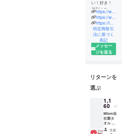
い！好き！
ういった点が優位なの
弊社でも、類似
便利！な物
https://www.facebook.com/profile.php?id=100068377781440
でしょうか？
品について利用
にこだわっ
https://www.instagram.com/y_hakonali/?hl=ja
値段的にも割高ですの
して試していま
た貿易会社
https://twitter.com/hakonali
で、イチオシの点が知
特定商取引
す。全てを記載
です。
法に基づく
りたいです
日本にはな
する事はできま
表記
い商品を取
せんが、
メッセー
り寄せては
例えば、広告を
ジを送る
利用してみ
見ただけでは簡
て気に入っ
単な施工と記載
たら広げた
あっても、数時
い！
リターンを
間から24時間乾
日本の商品
燥させなくては
選ぶ
で海外で見
ならない、乾燥
かけない良
1,1
中は湿らさない
い商品を海
60
円
等、施工が簡単
外で広げた
Mfam自
い！
だと広告にあっ
社製タ
という私達
たので、撥水効
オル 車
の単純な気
専用の
果のみ12ヶ月持
支援
マイク
者：