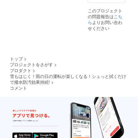
ださ
品にしていける
い。 〇
このプロジェクト
デザイ
かと思います。
の問題報告は
こち
ン仕様
ちなみに、韓国
が多少
ら
よりお問い合わ
変わる
に輸入される海
せください
場合も
外大手ディー
ありま
すので
ラーの新車の
ご了承
コーティングを
くださ
い。
任されていま
トップ
>
す。ディーラー
プロジェクトをさがす
>
プロダクト
>
に施工を依頼す
雪もはじく！雨の日の運転が楽しくなる！シュっと拭くだけ
ると5~7万円は
で撥水防汚効果持続!
>
するかと思いま
コメント
す。
この商品を日本
で多くの方に広
め、量産できれ
ば、価格も下げ
られるでしょ