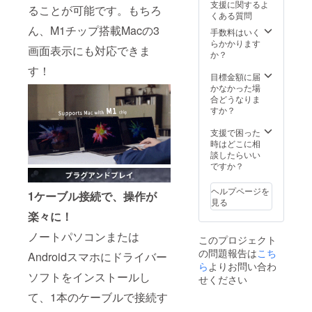
支援に関するよ
ることが可能です。もちろ
くある質問
ん、M1チップ搭載Macの3
手数料はいく
らかかります
画面表示にも対応できま
か？
す！
目標金額に届
かなかった場
合どうなりま
すか？
支援で困った
時はどこに相
談したらいい
ですか？
ヘルプページを
1ケーブル接続で、操作が
見る
楽々に！
ノートパソコンまたは
このプロジェクト
の問題報告は
こち
Androidスマホにドライバー
ら
よりお問い合わ
ソフトをインストールし
せください
て、1本のケーブルで接続す