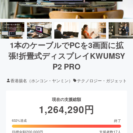
1本のケーブルでPCを3画面に拡
張!折畳式ディスプレイKWUMSY
P2 PRO
香港揚名（ホンコン・ヤンミン）
テクノロジー・ガジェット
現在の支援総額
1,264,290
円
終了
632
%達成
目標金額
200,000
円
支援者数
17
人