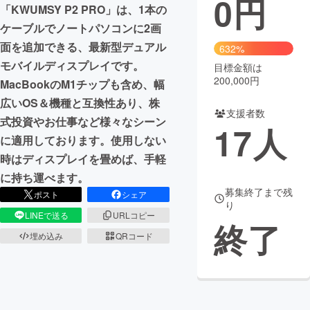
0
円
「KWUMSY P2 PRO」は、1本の
まちづくり・地域活性化
ケーブルでノートパソコンに2画
面を追加できる、最新型デュアル
632%
モバイルディスプレイです。
目標金額は
CAMPFIRE for Social Good
CAMPFIRE Creation
200,000円
MacBookのM1チップも含め、幅
CAMPFIREふるさと納税
machi-ya
コミュニティ
広いOS＆機種と互換性あり、株
支援者数
式投資やお仕事など様々なシーン
17
人
に適用しております。使用しない
時はディスプレイを畳めば、手軽
に持ち運べます。
募集終了まで残
ポスト
シェア
り
LINEで送る
URLコピー
終了
埋め込み
QRコード