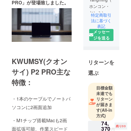
PRO」が登場致しました。
ホンコン・
ヤンミン）
特定商取引
は新製品の
法に基づく
デザイン、
表記
メッセー
販売、運営
ジを送る
事業をして
おります。
「最高利便
性、快適生
KWUMSY(クオン
リターンを
活、スマー
サイ) P2 PRO主な
トビジネ
選ぶ
ス」を目指
特徴：
して、時代
目標金額
の変化に伴
未達でも
いライフス
・1本のケーブルでノートパ
リターン
タイルを見
が届きま
ソコンに2画面追加
据えなが
す
(All-in
方式)
ら、皆様の
・M1チップ搭載Macも2画
ニーズに合
74,
残り33
370
わせる製品
面拡張可能、作業スピード
円