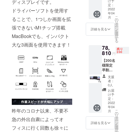
to Type-
け予
ディスプレイです。
MSY P2
Cケーブ
定：
PRO」
2022
ル×2 ・
ドライバーソフトを使用す
年04
×1セッ
2USB
こ
月
ることで、1つしか画面を拡
ト 定
to Type-
の
リ
価:111,
Cケーブ
タ
ー
張できないM1チップ搭載
000円
ル×1 ・
ン
詳細を見る
を
（税
取扱説
選
MacBookでも、インパクト
択
込） ※
明書×1
す
る
送料無
大な3画面を使用できます！
78,
料（日
残り
本国内
810
200
円
限定）
【200名
内容
様限定
物： ・
早割
「KWU
29％OF
MSY P2
支援
F】ディ
PRO」
者：
スプレ
×1 ・
0人
イ
Type-C
お届
「KWU
to Type-
け予
MSY P2
Cケーブ
定：
PRO」
2022
ル×2 ・
年04
×1セッ
2USB
昨年のコロナ以来、不要不
こ
月
ト 定
to Type-
の
リ
価:111,
Cケーブ
タ
急の外出自粛によってオ
ー
000円
ル×1 ・
ン
詳細を見る
を
（税
取扱説
フィスに行く回数も徐々に
選
択
込） ※
明書×1