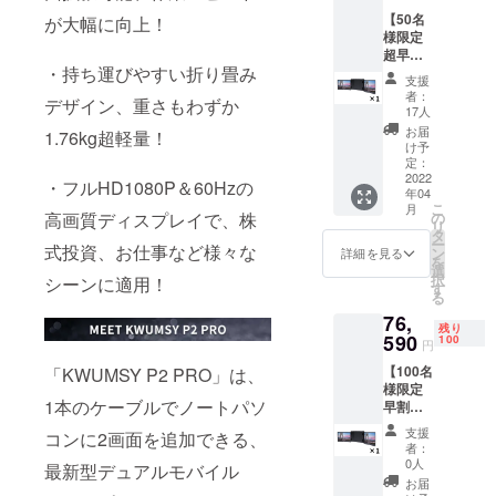
をご提供い
【50名
が大幅に向上！
様限定
たします。
超早割
・持ち運びやすい折り畳み
33％OF
支援
F】ディ
者：
デザイン、重さもわずか
スプレ
17人
イ
お届
1.76kg超軽量！
「KWU
け予
MSY P2
定：
PRO」
2022
・フルHD1080P＆60Hzの
年04
×1セッ
こ
月
ト 定
の
高画質ディスプレイで、株
リ
価:111,
タ
ー
000円
式投資、お仕事など様々な
ン
詳細を見る
を
（税
選
択
シーンに適用！
込） ※
す
る
送料無
76,
料（日
残り
本国内
590
100
円
限定）
【100名
「KWUMSY P2 PRO」は、
内容
様限定
物： ・
1本のケーブルでノートパソ
早割
「KWU
31％OF
MSY P2
支援
コンに2画面を追加できる、
F】ディ
PRO」
者：
スプレ
×1 ・
0人
最新型デュアルモバイル
イ
Type-C
お届
「KWU