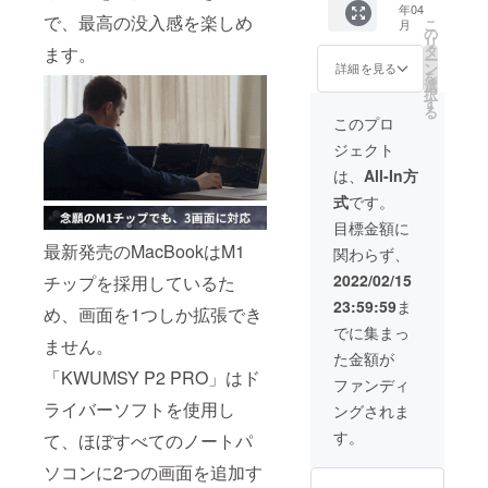
年04
to Type-
×3セッ
で、最高の没入感を楽しめ
こ
月
Cケーブ
ト 定
の
リ
ル×2 ・
価:333,
タ
ます。
ー
取扱説
000円
ン
詳細を見る
を
明書×2
（税
選
択
込） ※
す
る
送料無
このプロ
料（日
ジェクト
本国内
限定）
は、
All-In方
内容
式
です。
物： ・
「KWU
目標金額に
MSY P2
最新発売のMacBookはM1
関わらず、
PRO」
×3 ・
2022/02/15
チップを採用しているた
Type-C
23:59:59
ま
to Type-
め、画面を1つしか拡張でき
Cケーブ
でに集まっ
ません。
ル×6 ・
た金額が
2USB
「KWUMSY P2 PRO」はド
to Type-
ファンディ
Cケーブ
ライバーソフトを使用し
ングされま
ル×3 ・
取扱説
す。
て、ほぼすべてのノートパ
明書×3
ソコンに2つの画面を追加す