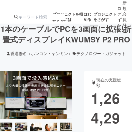
新
ロ
規
グ
会
プロジェクトを掲
はじ
プロジェクト
/
載するには
める
をさがす
イ
員
ン
登
1本のケーブルでPCを3画面に拡張!折
録
畳式ディスプレイKWUMSY P2 PRO
人気のプロ
注目のリ
注目の新着プロ
募集終了が近いプ
もうすぐ公開
香港揚名（ホンコン・ヤンミン）
テクノロジー・ガジェット
ジェクト
ターン
ジェクト
ロジェクト
されます
アート・写真
音楽
現在の支援総
額
1,26
テクノロジー・ガジェット
ゲーム・サ
4,29
映像・映画
書籍・雑誌
ビジネス・起業
チャレンジ