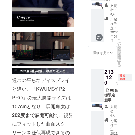
PRO」
36％OF
支援
×1 ・
F】ディ
者：
Type-C
スプレ
0人
to Type-
イ
お届
Cケーブ
「KWU
け予
ル×2 ・
MSY P2
定：
2USB
PRO」
2022
年04
to Type-
×2セッ
こ
月
Cケーブ
ト 定
の
リ
ル×1 ・
価:222,
タ
ー
取扱説
000円
ン
詳細を見る
を
明書×1
（税
選
択
込） ※
す
る
送料無
213
料（日
本国内
,12
残り
100
通常の平らなディスプレイ
限定）
0
円
内容
と違い、「KWUMSY P2
物： ・
【100名
「KWU
様限定
PRO」の最大展開サイズは
MSY P2
超早割
PRO」
36％OF
107cmとなり、展開角度は
支援
×2 ・
F】ディ
者：
Type-C
スプレ
202度まで展開可能
で、視界
0人
to Type-
イ
お届
にフィットした曲面スク
Cケーブ
「KWU
け予
ル×4 ・
MSY P2
定：
リーンを疑似再現できるの
2USB
PRO」
2022