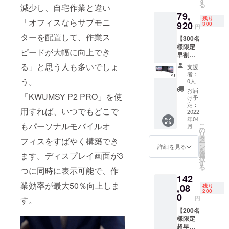
す
る
減少し、自宅作業と違い
送料無
79,
料（日
残り
「オフィスならサブモニ
本国内
920
300
円
限定）
ターを配置して、作業ス
【300名
内容
様限定
物： ・
ピードが大幅に向上でき
早割
「KWU
28％OF
MSY P2
る」と思う人も多いでしょ
支援
F】ディ
PRO」
者：
スプレ
×1 ・
う。
0人
イ
Type-C
お届
「KWUMSY P2 PRO」を使
「KWU
to Type-
け予
MSY P2
Cケーブ
定：
用すれば、いつでもどこで
PRO」
2022
ル×2 ・
年04
×1セッ
2USB
もパーソナルモバイルオ
こ
月
ト 定
to Type-
の
リ
価:111,
Cケーブ
タ
フィスをすばやく構築でき
ー
000円
ル×1 ・
ン
詳細を見る
を
（税
取扱説
選
ます。ディスプレイ画面が3
択
込） ※
明書×1
す
る
送料無
つに同時に表示可能で、作
142
料（日
業効率が最大50％向上しま
本国内
,08
残り
200
限定）
0
円
す。
内容
物： ・
【200名
「KWU
様限定
MSY P2
超早割