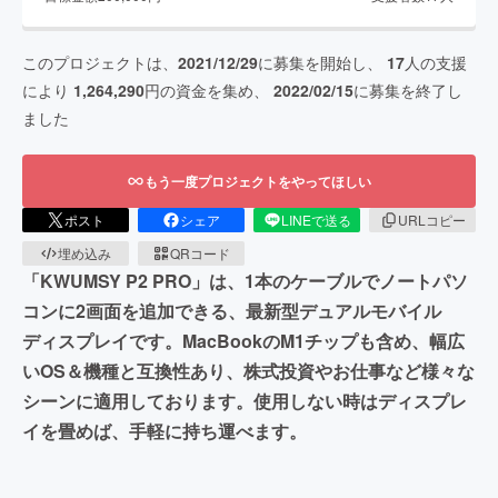
このプロジェクトは、
2021/12/29
に募集を開始し、
17
人の支援
により
1,264,290
円の資金を集め、
2022/02/15
に募集を終了し
ました
もう一度プロジェクトをやってほしい
ポスト
シェア
LINEで送る
URLコピー
埋め込み
QRコード
「KWUMSY P2 PRO」は、1本のケーブルでノートパソ
コンに2画面を追加できる、最新型デュアルモバイル
ディスプレイです。MacBookのM1チップも含め、幅広
いOS＆機種と互換性あり、株式投資やお仕事など様々な
シーンに適用しております。使用しない時はディスプレ
イを畳めば、手軽に持ち運べます。