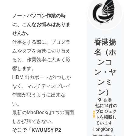
ノートパソコン作業の時
に、こんなお悩みはありま
せんか。
香港揚
仕事をする際に、プログラ
名（ホ
ムやタブを頻繁に切り替え
ると、作業効率に大きく影
ンコ
響します。
ン・ヤ
HDMI出力ポートが1つしか
ンミ
なく、マルチディスプレイ
ン）
作業が思うように出来な
香港
い。
他に14件の
プロジェク
最新のMacBookは1つの画面
トを掲載し
しか拡張できない。
ています
HongKong
そこで「KWUMSY P2
Yangming（