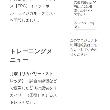
人戦優勝
支援で困った
ス【FPC】（フットボー
広島山陽高
時はどこに相
談したらいい
校サッカー
ル・フィジカル・クラス）
ですか？
部（女子）
を開設しました。
・2021年
ヘルプページを
見る
高校サッ
カー選手権
広島県大会
このプロジェクト
優勝 広島
の問題報告は
こち
瀬戸内高校
トレーニングメ
ら
よりお問い合わ
せください
サッカー部
ニュー
月曜【リカバリー・スト
レッチ】
試合や練習など
で疲労した筋肉の疲労をリ
カバリー（回復）させるス
トレッチなど。