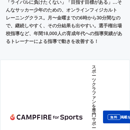
「ライバルに負けたくない」「目指す目標がある」…そ
んなサッカー少年のための、オンラインフィジカルト
レーニングクラス。月〜金曜までの6時から30分間なの
で、継続しやすく、その分結果も出やすい。選手権出場
校指導など、年間18,000人の育成年代への指導実績があ
るトレーナーによる指導で動きを改善する！
ス
ポ
ー
ツ
ク
ラ
フ
ァ
ン
を
専
門
掲載
無料
サ
ポ
ー