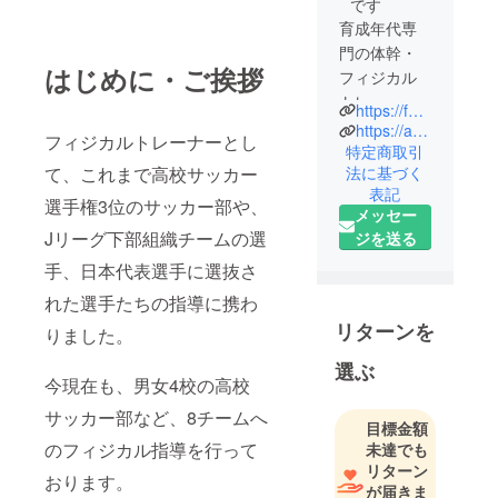
です
育成年代専
門の体幹・
はじめに・ご挨拶
フィジカル
トレー
https://fpc-hp.com
ナー。
https://athroot.net
フィジカルトレーナーとし
高校サッ
特定商取引
て、これまで高校サッカー
法に基づく
カー選手権3
表記
位のサッ
選手権3位のサッカー部や、
メッセー
カー部や、J
Jリーグ下部組織チームの選
ジを送る
リーグ下部
手、日本代表選手に選抜さ
組織チーム
の選手、日
れた選手たちの指導に携わ
本代表選手
リターンを
りました。
に選抜され
選ぶ
た選手たち
今現在も、男女4校の高校
の指導に携
サッカー部など、8チームへ
わり、今現
目標金額
在も、男女4
のフィジカル指導を行って
未達でも
校の高校
リターン
おります。
が届きま
サッカー部