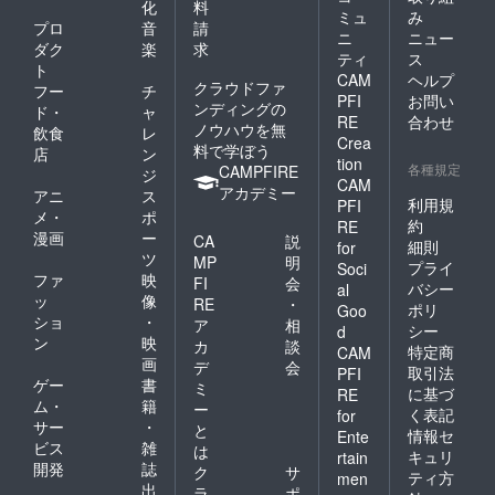
化
料
ミュ
み
プロ
音
請
ニ
ニュー
ダク
楽
求
ティ
ス
ト
CAM
ヘルプ
クラウドファ
フー
チ
PFI
お問い
ンディングの
ド・
ャ
RE
合わせ
ノウハウを無
飲食
レ
Crea
料で学ぼう
店
ン
tion
各種規定
CAMPFIRE
ジ
CAM
アカデミー
アニ
ス
利用規
PFI
メ・
ポ
約
RE
漫画
ー
CA
説
細則
for
ツ
MP
明
プライ
Soci
ファ
映
FI
会
バシー
al
ッ
像
RE
・
ポリ
Goo
ショ
・
ア
相
シー
d
ン
映
カ
談
特定商
CAM
画
デ
会
取引法
PFI
ゲー
書
ミ
に基づ
RE
ム・
籍
ー
く表記
for
サー
・
と
情報セ
Ente
ビス
雑
は
キュリ
rtain
開発
誌
ク
サ
ティ方
men
出
ラ
ポ