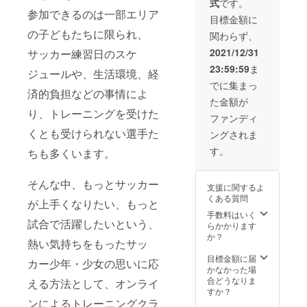
式
です。
6,000
広島山陽高
参加できるのは一部エリア
円
目標金額に
校サッカー
（67.1
の子どもたちに限られ、
関わらず、
部
%）
※3ヵ月
・2018年
2021/12/31
サッカー練習日のスケ
間は1回
全国高校
23:59:59
ま
100円
ジュールや、生活環境、経
サッカー選
でに集まっ
済的負担などの事情によ
手権３位
た金額が
広島瀬戸内
り、トレーニングを受けた
ファンディ
高校サッ
くとも受けられない選手た
ングされま
カー部
す。
ちも多くいます。
・2020年
広島県高校
そんな中、もっとサッカー
サッカー新
支援に関するよ
くある質問
人戦優勝
が上手くなりたい、もっと
手数料はいく
広島瀬戸内
試合で活躍したいという、
らかかります
高校サッ
か？
熱い気持ちをもったサッ
カー部
目標金額に届
カー少年・少女の思いに応
・2020年
かなかった場
広島県高校
合どうなりま
える方法として、オンライ
すか？
サッカー新
ンによるトレーニングクラ