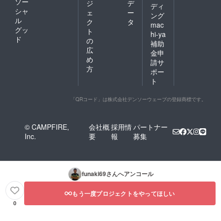
ソー
ジ
デ
ディ
シャ
ェ
ー
ング
ル
ク
タ
mac
グッ
ト
hi-ya
ド
の
補助
広
金申
め
請サ
方
ポー
ト
「QRコード」は株式会社デンソーウェーブの登録商標です。
© CAMPFIRE,
会社概
採用情
パートナー
Inc.
要
報
募集
funaki69
さんへアンコール
もう一度プロジェクトをやってほしい
0