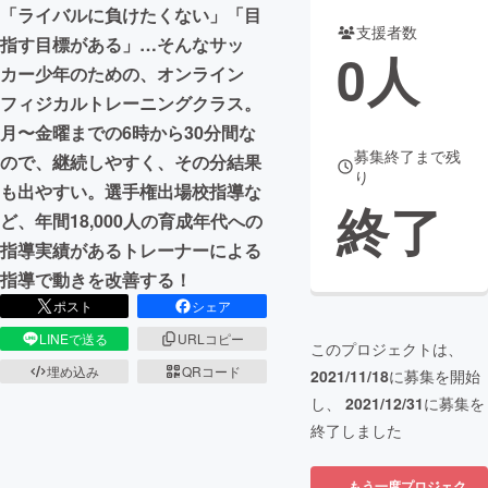
「ライバルに負けたくない」「目
支援者数
まちづくり・地域活性化
指す目標がある」…そんなサッ
0
人
カー少年のための、オンライン
フィジカルトレーニングクラス。
CAMPFIRE for Social Good
CAMPFIRE Creation
月〜金曜までの6時から30分間な
CAMPFIREふるさと納税
machi-ya
コミュニティ
募集終了まで残
ので、継続しやすく、その分結果
り
も出やすい。選手権出場校指導な
終了
ど、年間18,000人の育成年代への
指導実績があるトレーナーによる
指導で動きを改善する！
ポスト
シェア
LINEで送る
URLコピー
このプロジェクトは、
埋め込み
QRコード
2021/11/18
に募集を開始
し、
2021/12/31
に募集を
終了しました
もう一度プロジェク