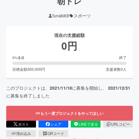
朝トレ
funaki69
スポーツ
現在の支援総額
0
円
終了
0
%達成
目標金額
300,000
円
支援者数
0
人
このプロジェクトは、
2021/11/18
に募集を開始し、
2021/12/31
に募集を終了しました
もう一度プロジェクトをやってほしい
ポスト
シェア
LINEで送る
URLコピー
埋め込み
QRコード