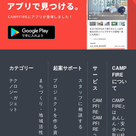
カテゴリー
起案サポート
サ
CAMP
ー
FIRE
テク
ま
プ
ス
ビ
につい
ノロ
ち
ロ
タ
ス
て
ジー
づ
ジ
ッ
・ガ
く
ェ
フ
CAM
CAMP
ジェ
り
ク
に
PFI
FIREと
ット
・
ト
相
RE
は
地
を
談
CAM
あんし
域
作
す
PFI
ん・安
活
る
る
RE
全への
性
資
コ
取り組