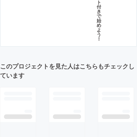
ト
付
き
で
始
め
よ
う
！
このプロジェクトを見た人はこちらもチェックし
ています