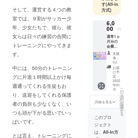
す
(All-in
など8チーム
そして、運営する４つの教
方式)
と運営する
室では、９割がサッカー少
４教室に
6,0
て、年間
年、少女たちで、彼ら、彼
00
円
18,000人へ
女らは日々の練習の合間に
通常1ヵ
指導してい
月分の
トレーニングにやってきま
ます。
会費
（2,980
す。
支援
円）
者：
指導実績
を、継
0人
・2015年
続する
中には、50分のトレーニン
お届
ことで
け予
広島県国体
結果が
グに片道１時間以上かけ毎
定：
サッカー
出やす
2022
週通ってくれる生徒もお
年01
い3ヵ月
（少年）ア
こ
月
分とし
の
スレティッ
り、送迎をしてくれる保護
リ
て、割
タ
ー
クトレー
引価格
ン
詳細を見る
者の負担も少なくなく、い
を
で提供
選
ナー帯同
択
しま
す
つも頭が下がる思いでいっ
・2017年
る
す。
このプロ
広島県高校
3ヶ月会
ぱいです。
ジェクト
員
サッカー新
8,940円
は、
All-In方
人戦優勝
とは言え、トレーニングに
が、