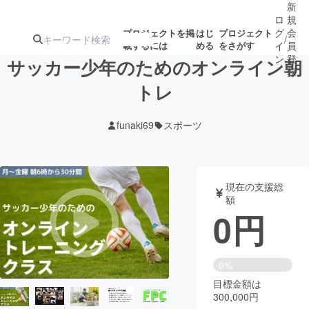
新
ロ
規
グ
会
プロジェクトを掲
はじ
プロジェクト
/
載するには
める
をさがす
イ
員
ン
登
サッカー少年のためのオンライン朝
録
トレ
人気のプロ
注目のリ
注目の新着プロ
募集終了が近いプ
もうすぐ公開
funaki69
スポーツ
ジェクト
ターン
ジェクト
ロジェクト
されます
アート・写真
音楽
現在の支援総
額
0
円
テクノロジー・ガジェット
ゲーム・サ
映像・映画
書籍・雑誌
0%
目標金額は
300,000円
ビジネス・起業
チャレンジ