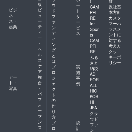
針
t
版
ウ
ー
反社基
CAM
ビジ
ビ
ド
ト
本方針
PFI
ネ
ュ
フ
サ
カスタ
RE
ス・
ー
ァ
ー
マーハ
for
起業
テ
ン
ビ
ラスメ
Spor
ィ
デ
ス
ントに
ts
ー
ィ
対する
CAM
・
ン
考え方
PFI
ヘ
グ
クッ
RE
ル
と
キーポ
ふる
ス
は
リシー
さと
ケ
プ
実
納税
ア
ロ
施
AD
アー
舞
ジ
事
FOR
ト・
台
ェ
例
ALL
写真
・
ク
HIO
パ
ト
KOS
フ
の
HI
ォ
作
JFA
ー
り
クラ
マ
方
ウド
ン
プ
統
ファ
ス
ロ
計
ン