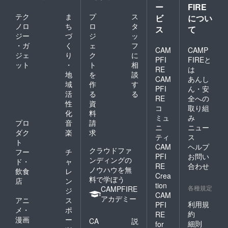
ー
FIRE
テク
ま
プ
ス
ビ
につい
ノロ
ち
ロ
タ
ス
て
ジー
づ
ジ
ッ
・ガ
く
ェ
フ
CAM
CAMP
ジェ
り
ク
に
PFI
FIREと
ット
・
ト
相
RE
は
地
を
談
CAM
あんし
域
作
す
PFI
ん・安
活
る
る
RE
全への
性
資
コ
取り組
化
料
ミュ
み
プロ
音
請
ニ
ニュー
ダク
楽
求
ティ
ス
ト
CAM
ヘルプ
クラウドファ
フー
チ
PFI
お問い
ンディングの
ド・
ャ
RE
合わせ
ノウハウを無
飲食
レ
Crea
料で学ぼう
店
ン
tion
各種規定
CAMPFIRE
ジ
CAM
アカデミー
アニ
ス
利用規
PFI
メ・
ポ
約
RE
漫画
ー
CA
説
細則
for