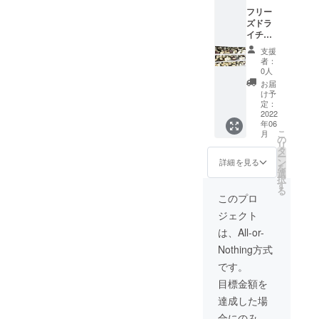
類の野
菜・ブ
りしま
YouTube
フリー
菜＋や
ロッコ
す！
ズドラ
お九州
リー・
チャンネル
イチャ
オリジ
菜の
「やおチャ
レンジ
ナル
花・大
支援
チケッ
ン」を毎週
キャッ
根・大
者：
ト フ
プが
玉トマ
0人
日曜日に更
リーズ
入った
ト・ミ
お届
新していま
ドライ
セット
ニトマ
け予
の機械
です。
定：
す！
ト・し
で、１
2022
※2月上
めじ・
生産者への
年06
回青果
旬頃の
平茸
こ
月
インタ
物を加
野菜は
の
きゅう
リ
工でき
以下を
タ
り・芽
ビュー動画
ー
るチ
予定し
ン
キャベ
詳細を見る
を
など、日頃
ケット
ており
選
ツ・
択
です。
食べている
ます。
す
じゃが
る
備考欄
小松
いも・
このプロ
野菜を作る
に試験
菜・ほ
玉レタ
ジェクト
人の話す
したい
うれん
ス・
青果を
草・
姿、笑う姿
ケー
は、All-or-
ご記入
キャベ
ル な
を見てもら
Nothing方式
くださ
ツ・水
ど１０
い、ファン
い。
菜・ブ
品選ん
です。
※2023
ロッコ
でお送
になっても
目標金額を
年6月ま
リー・
りしま
らう目的で
での利
菜の
す！
達成した場
用期限
作っていま
花・大
合にのみ、
となり