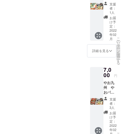
ク（2月
りと、協力
支援
上旬頃
者：
してもらう
発送）
1人
生産者探し
平日、
お届
土日指
け予
から始まり
定可能
定：
ました。今
やお九
2022
年02
州がオ
では多くの
こ
月
ススメ
の
生産者に支
リ
する旬
タ
ー
えられて、
の野菜
ン
詳細を見る
を
セット
選
八百屋を運
択
１０種
す
営しており
る
類の野
7,0
ます。
菜が
入った
00
円
セット
養蜂業開始
やお九
です。
州 や
※2月上
2019年
おパッ
旬頃の
70年以上養
ク＋お
野菜は
支援
蜂していた
おきみ
以下を
者：
イチゴ
予定し
3人
祖父から代
（2月〜
ており
お届
表を引き継
3月頃発
ます。
け予
送）平
ぎ、
小松
定：
日、土
2022
菜・ほ
蜂蜜作り
年02
日指定
うれん
こ
月