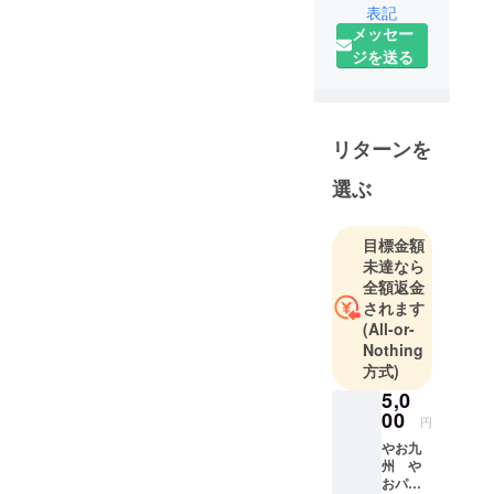
表記
部 機械情
メッセー
報工学科卒
ジを送る
業
株式会社yao
2011年設立
リターンを
「やお九
選ぶ
州」サービ
ス開始しま
した。
目標金額
2011年の当
未達なら
全額返金
初は、野菜
されます
をネットで
(All-or-
販売すると
Nothing
言うことが
方式)
当たり前で
5,0
はなかった
00
円
ので、新手
やお九
の詐欺と間
州 や
違えられた
おパッ