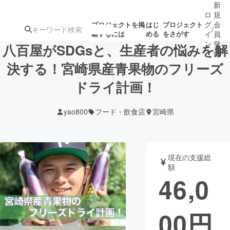
新
ロ
規
グ
会
プロジェクトを掲
はじ
プロジェクト
/
載するには
める
をさがす
イ
員
ン
登
八百屋がSDGsと、生産者の悩みを解
録
決する！宮崎県産青果物のフリーズ
ドライ計画！
人気のプロ
注目のリ
注目の新着プロ
募集終了が近いプ
もうすぐ公開
ジェクト
ターン
ジェクト
ロジェクト
されます
yao800
フード・飲食店
宮崎県
アート・写真
音楽
現在の支援総
テクノロジー・ガジェット
ゲーム・サ
額
46,0
映像・映画
書籍・雑誌
00
円
ビジネス・起業
チャレンジ