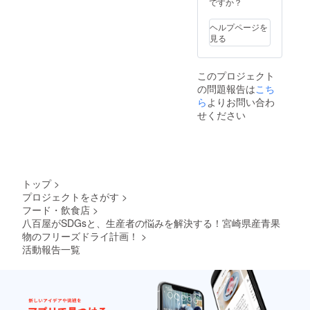
いませ
ですか？
ただき
ん。
ます。
ヘルプページを
見る
このプロジェクト
の問題報告は
こち
ら
よりお問い合わ
せください
トップ
>
プロジェクトをさがす
>
フード・飲食店
>
八百屋がSDGsと、生産者の悩みを解決する！宮崎県産青果
物のフリーズドライ計画！
>
活動報告一覧