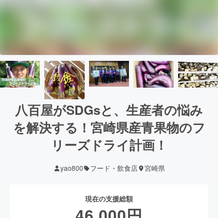
八百屋がSDGsと、生産者の悩み
を解決する！宮崎県産青果物のフ
リーズドライ計画！
yao800
フード・飲食店
宮崎県
現在の支援総額
46,000
円