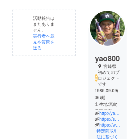
活動報告は
まだありま
せん。
実行者へ意
見や質問を
送る
yao800
宮崎県
初めてのプ
ロジェクト
です
1985.09.09(
36歳)
出生地:宮崎
県宮崎市現
http://yao800.co.jp/
住所:宮崎県
https://shopping.geocities.jp/yao800/
宮崎市
https://www.youtube.com/channel/UCmu61h76CMekrdveKClMMbw
特定商取引
九州工業大
法に基づく
学 情報工学