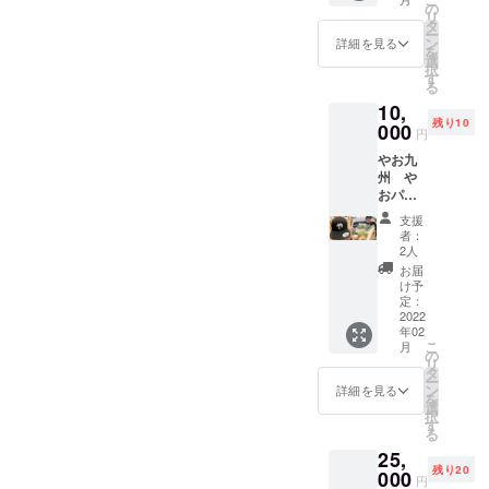
や、農作物
可能 や
草・
の
リ
お九州
キャベ
タ
の交配用の
ー
がオス
ツ・水
ン
詳細を見る
ミツバチの
を
スメす
菜・ブ
選
択
レンタルし
る旬の
ロッコ
す
る
野菜
リー・
ています。
10,
セット
菜の
養蜂の衰退
残り10
１０種
000
花・大
円
類の野
も、農業の
根・大
やお九
菜＋お
玉トマ
衰退とも関
州 や
おきみ
ト・ミ
わりあるた
おパッ
イチゴ
ニトマ
ク＋
が入っ
ト・し
め、高齢化
支援
「や」
たセッ
めじ・
者：
の進む養蜂
帽子（2
トで
平茸
2人
月上旬
業界を盛り
す。 ※2
きゅう
お届
頃発
月上旬
り・芽
け予
上げていき
送）平
頃の野
定：
キャベ
たいと考え
日、土
2022
菜は以
ツ・
年02
日指定
下を予
ています。
じゃが
こ
月
可能 や
定して
の
いも・
リ
お九州
おりま
タ
玉レタ
ー
最近の趣味
がオス
す。 小
ン
ス・
詳細を見る
を
スメす
松菜・
選
ケー
は、
択
る旬の
ほうれ
す
ル な
る
YouTubeで
野菜
ん草・
ど１０
25,
セット
す！
キャベ
品選ん
残り20
１０種
000
ツ・水
でお送
円
やお九州の