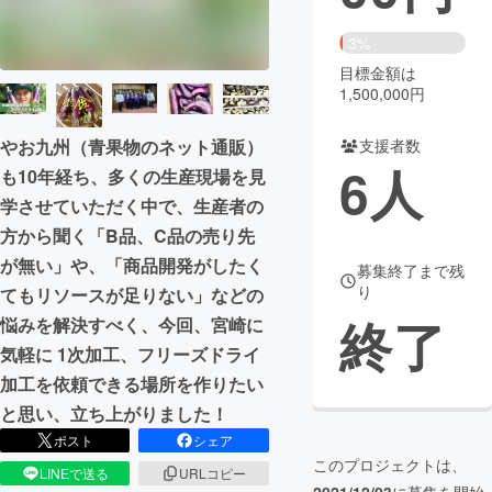
まちづくり・地域活性化
3%
目標金額は
1,500,000円
CAMPFIRE for Social Good
CAMPFIRE Creation
CAMPFIREふるさと納税
machi-ya
コミュニティ
支援者数
やお九州（青果物のネット通販）
6
人
も10年経ち、多くの生産現場を見
学させていただく中で、生産者の
方から聞く「B品、C品の売り先
が無い」や、「商品開発がしたく
募集終了まで残
り
てもリソースが足りない」などの
終了
悩みを解決すべく、今回、宮崎に
気軽に 1次加工、フリーズドライ
加工を依頼できる場所を作りたい
と思い、立ち上がりました！
ポスト
シェア
このプロジェクトは、
LINEで送る
URLコピー