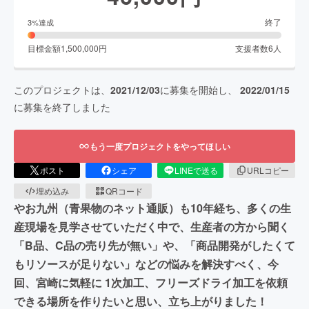
終了
3
%達成
目標金額
1,500,000
円
支援者数
6
人
このプロジェクトは、
2021/12/03
に募集を開始し、
2022/01/15
に募集を終了しました
もう一度プロジェクトをやってほしい
ポスト
シェア
LINEで送る
URLコピー
埋め込み
QRコード
やお九州（青果物のネット通販）も10年経ち、多くの生
産現場を見学させていただく中で、生産者の方から聞く
「B品、C品の売り先が無い」や、「商品開発がしたくて
もリソースが足りない」などの悩みを解決すべく、今
回、宮崎に気軽に 1次加工、フリーズドライ加工を依頼
できる場所を作りたいと思い、立ち上がりました！