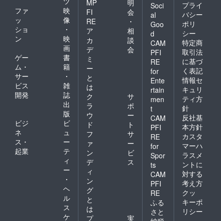
ツ
MP
明
プライ
Soci
ファ
映
FI
会
バシー
al
ッ
像
RE
・
ポリ
Goo
ショ
・
ア
相
シー
d
ン
映
カ
談
特定商
CAM
画
デ
会
取引法
PFI
ゲー
書
ミ
に基づ
RE
ム・
籍
ー
く表記
for
サー
・
と
情報セ
Ente
ビス
雑
は
キュリ
rtain
開発
誌
ク
サ
ティ方
men
出
ラ
ポ
針
t
版
ウ
ー
反社基
CAM
ビジ
ビ
ド
ト
本方針
PFI
ネ
ュ
フ
サ
カスタ
RE
ス・
ー
ァ
ー
マーハ
for
起業
テ
ン
ビ
ラスメ
Spor
ィ
デ
ス
ントに
ts
ー
ィ
対する
CAM
・
ン
考え方
PFI
ヘ
グ
クッ
RE
ル
と
キーポ
ふる
ス
は
リシー
さと
ケ
プ
実