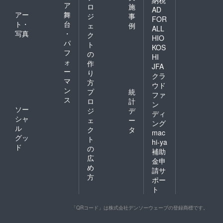
納税
ア
ロ
施
AD
アー
舞
ジ
事
FOR
ト・
台
ェ
例
ALL
写真
・
ク
HIO
パ
ト
KOS
フ
の
HI
ォ
作
JFA
ー
り
クラ
マ
方
ウド
ン
プ
統
ファ
ス
ロ
計
ン
ソー
ジ
デ
ディ
シャ
ェ
ー
ング
ル
ク
タ
mac
グッ
ト
hi-ya
ド
の
補助
広
金申
め
請サ
方
ポー
ト
「QRコード」は株式会社デンソーウェーブの登録商標です。