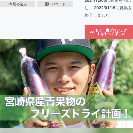
2021/12/03
に募集を開始
埋め込み
QRコード
し、
2022/01/15
に募集を
終了しました
もう一度プロジェク
トをやってほしい