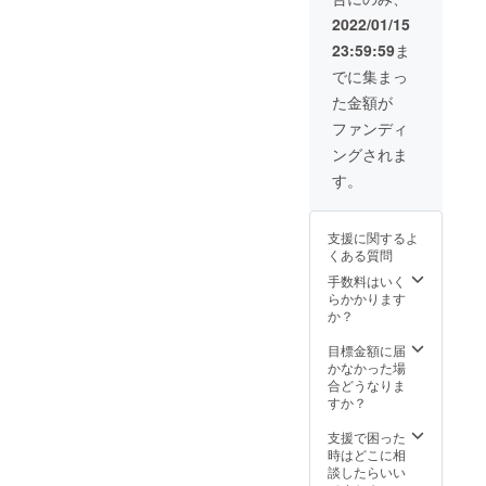
根・大
す。
ます。
玉トマ
2022/01/15
試験日
ト・ミ
23:59:59
ま
は相談
ニトマ
にて調
ト・し
でに集まっ
整させ
めじ・
た金額が
ていた
平茸
だきま
きゅう
ファンディ
す。 ※
り・芽
ングされま
試験で
キャベ
きる試
ツ・
す。
料は１
じゃが
kgまで
いも・
となり
玉レタ
支援に関するよ
ます。
ス・
くある質問
※液体は
ケー
試験不
ル な
手数料はいく
可で
ど１０
らかかります
す。 ※
品選ん
か？
試験資
でお送
材の送
りしま
目標金額に届
付、テ
す！ ※
かなかった場
スト後
帽子は
合どうなりま
の発送
フリー
すか？
に関わ
サイズ
る送料
です。
支援で困った
につい
子供用
時はどこに相
てはご
はござ
談したらいい
負担い