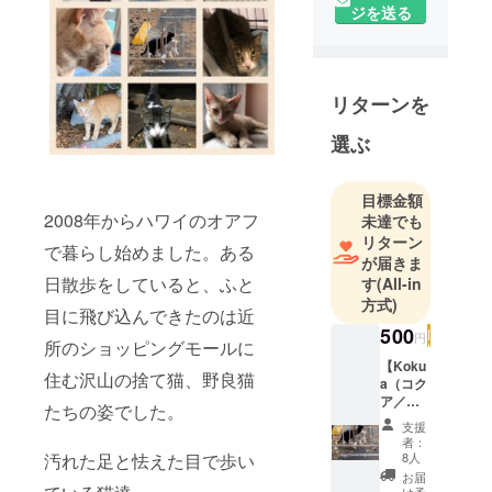
ジを送る
ちゃんは、
アメリカ人
のダニエル
の住むオア
リターンを
フ島”アイエ
ア”に暮らし
選ぶ
始めまし
た。
目標金額
2008年からハワイのオアフ
未達でも
”アイエ
リターン
で暮らし始めました。ある
ア”は、美し
が届きま
い入江の真
日散歩をしていると、ふと
す
(All-in
方式)
珠湾からは
目に飛び込んできたのは近
車で10分程
500
円
所のショッピングモールに
度の場所に
【Koku
あり、ロコ
住む沢山の捨て猫、野良猫
a（コク
(ローカル)も
ア／お
たちの姿でした。
互いに
多く住んで
支援
助け合
者：
いる住宅街
い）メ
8人
汚れた足と怯えた目で歩い
ン
で、近くに
お届
バー】
け予