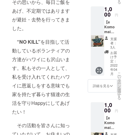
その思いから、毎日ご飯を
る
ストご
妊・去
だら僕も一
1,0
希望の
勢・リ
あげ、不定期ではあります
緒にかごに
方 ♡お
00
リー
円
礼のメ
ス、里
が避妊・去勢を行ってきま
入ってし
【e
イル ♡
親探し
まったん
Komo
毎月活
した。
にか
mai
だ。それか
動報
かった
（エコ
告
費用）
ら、かあ
支援
“NO KILL”
を目指して活
モ・マ
１）活
毎月1日
者：
ちゃんの家
イ／よ
動報告
から月
3人
動しているボランティアの
うこ
はその
に来て、今
末まで
お届
そ）メ
都度、
の収支
け予
方達がハワイにも沢山いま
は弟妹達と
ン
アク
定：
を翌月
一緒に暮ら
バー】
2022
ティビ
の５日
す。私もその一人として、
年04
**ス
ティ報
までに
してる。
こ
月
ティッ
告を
の
私を受け入れてくれたハワ
は、ア
リ
カー
アップ
タ
クティ
ー
<ALOH
イに恩返しをする意味でも
ショッピ
してお
ン
ビティ
詳細を見る
を
A アロ
ります
選
報告画
ングモール
択
家を持たず暮らす猫達の生
ハシャ
ので、
す
面にて
る
には、僕の
ツ>イラ
その際
メン
活を守りHappyにしてあげ
1,0
ストご
にはメ
ような捨て
バー様
希望の
00
イルに
限定で
円
たい！
猫や、その
方 ♡お
てご連
ご覧い
【e
子供達がた
礼のメ
絡致し
ただく
Komo
イル ♡
ます！
事が出
その活動を皆さんに知っ
くさんいる
mai
毎月活
２）収
来ま
んだ。かあ
（エコ
動報
ていただいて、お住まいの
支報
す。
支援