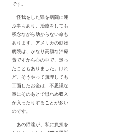
ゼーン
ご注
のクラ
ので多
ても届
です。
氏のデ
意：ク
ウド
少色が
かない
ザイン
レイ
ファン
違って
場合に
ではあ
ジー
ディン
見える
怪我をした猫を病院に運
は、必
りませ
シャツ
グに協
ことが
ずお知
ん。
さんに
ぶ事もあり、治療をしても
賛され
ありま
らせく
ご支援
は、私
ている
す） <
ださい>
いただ
残念ながら助からない命も
が購入
訳では
ハワイ
閉じる
く際
したス
ありま
からの
あります。アメリカの動物
に、ご
ティッ
せん。
発送＆
希望の
カーを
（ス
郵便事
病院は、かなり高額な治療
ものを
リター
ティッ
情によ
オプ
ンのギ
カーの
り到着
費ですから心の中で、迷っ
ション
フトと
写真
遅れる
欄にて
して使
は、私
たこともありました。けれ
場合が
お選び
用する
が撮影
ありま
くださ
ど、そうやって無理しても
旨もご
したも
す。
い。 そ
了解い
のです
１ヶ月
工面したお金は、不思議な
の他、
ただき
ので多
経過し
ご質問
ました
少色が
ても届
事にそのあとで思わぬ収入
などは
が、私
違って
かない
備考欄
のクラ
見える
場合に
が入ったりすることが多い
にご記
ウド
ことが
は、必
入くだ
ファン
ありま
のです。
ずお知
さい。
ディン
す） <
らせく
＊ご注
グに協
ハワイ
ださい>
意：ハ
賛され
あの猫達が、私に負担を
からの
閉じる
ワイ金
ている
発送＆