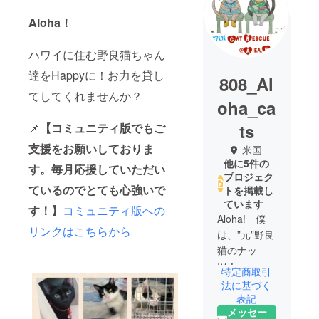
Aloha！
ハワイに住む野良猫ちゃん
達をHappyに！お力を貸し
808_Al
てしてくれませんか？
oha_ca
ts
📌
【コミュニティ版でもご
支援をお願いしておりま
米国
他に5件の
す。毎月応援していただい
プロジェク
ているのでとても心強いで
トを掲載し
ています
す！】
コミュニティ版への
Aloha! 僕
リンクはこちらから
は、”元”野良
猫のナッ
ツ！
特定商取引
法に基づく
2008年から
表記
メッセー
僕のかあ