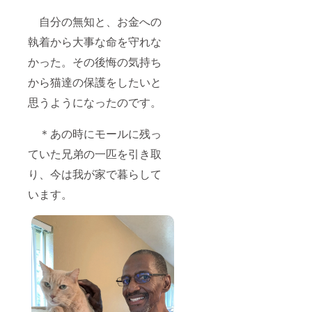
要に応
名さま
ティッ
カー
のデザ
のみ横
じての
限定
カー
は、5種
インに
が１５
自分の無知と、お金への
治療費
①『ハ
（耐水
類のデ
なる可
ｃｍに
など、
ワイで
性です
ザイン
能性が
執着から大事な命を守れな
なりま
突発的
有名な
ので、
のどれ
ありま
す＞ ＊
に発生
ローカ
車に
かった。その後悔の気持ち
かにな
す。 そ
ご注
する事
ルブラ
貼って
りま
の他、
意：ク
があり
ンド
から猫達の保護をしたいと
も大丈
す。そ
ご質問
レイ
ます。
（クレ
夫で
れぞれ
などは
ジー
思うようになったのです。
♡♡
イジー
す。）”
のデザ
備考欄
シャツ
10名さ
シャ
を１枚
インは
にご記
さんに
ま限定
ツ）で
郵送で
限定数
入くだ
は、私
＊あの時にモールに残っ
①『ハ
購入し
お届け
１０枚
さい。
が購入
ワイ金
た“ B.
いたし
になっ
大き
ていた兄弟の一匹を引き取
したス
力比羅
Kliban
ま
ており
さの目
ティッ
神社に
Cat
す。』
ます。
り、今は我が家で暮らして
安 ＜
カーを
お詣り
sticker
＊ス
在庫状
縦８×横
リター
して購
＝クリ
います。
ティッ
況によ
８ｃｍ
ンのギ
入した
バン
カー
り、別
程度で
フトと
御朱印
キャッ
は、5種
のデザ
すが、
して使
を１枚
トス
類のデ
インに
ボート
用する
郵送で
ティッ
ザイン
なる可
のみ横
旨もご
お届け
カー
のどれ
能性が
が１５
了解い
いたし
（耐水
かにな
ありま
ｃｍに
ただき
ま
性です
りま
す。 そ
なりま
ました
す。』
ので、
す。そ
の他、
す＞ ＊
が、私
＊御朱
車に
れぞれ
ご質問
ご注
のクラ
印は2種
貼って
のデザ
などは
意：ク
ウド