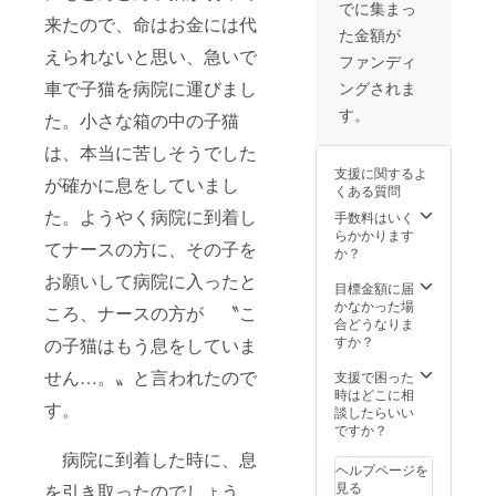
てご連
妊・去
でご覧
でに集まっ
金は、
是非、か
①『ハ
（耐水
絡致し
勢・リ
来たので、命はお金には代
いただ
猫達の
ワイで
性です
た金額が
あちゃんの
ます！
リー
く事が
ワクチ
有名な
ので、
えられないと思い、急いで
２）収
ス、里
活動を応援
出来ま
ファンディ
ン、マ
ローカ
車に
支報
親探し
す。ア
イクロ
ルブラ
してね！
貼って
車で子猫を病院に運びまし
ングされま
告
にか
クティ
チッ
ンド
も大丈
（ご飯
かった
ビティ
す。
プ、必
（クレ
た。小さな箱の中の子猫
夫で
代金＋
費用）
を更新
ALOHA（愛
要に応
イジー
す。）”
治療費
毎月1
した際
じての
は、本当に苦しそうでした
シャ
を１枚
をこめて）
＋避
日から
には、
治療費
ツ）で
郵送で
支援に関するよ
妊・去
& マハロ！
月末ま
が確かに息をしていまし
その際
など、
購入し
お届け
くある質問
勢・リ
での収
メイル
突発的
(ありがとう
た“ B.
いたし
リー
た。ようやく病院に到着し
支を翌
手数料はいく
にてお
に発生
Kliban
ま
ございます)
ス、里
月の5日
らかかります
知らせ
する事
Cat
す。』
てナースの方に、その子を
親探し
までに
か？
してお
があり
sticker
＊ス
にか
は、ア
りま
ます。
＝クリ
ティッ
お願いして病院に入ったと
かった
クティ
目標金額に届
す。 ＃
♡♡10
バン
カー
費用）
ビティ
かなかった場
ご支援
名さま
ころ、ナースの方が 〝こ
キャッ
は、5種
毎月1
にてメ
合どうなりま
金は、
限定
トス
類のデ
日から
ンバー
すか？
猫達の
の子猫はもう息をしていま
①『ハ
ティッ
ザイン
月末ま
様限定
ワクチ
ワイで
カー
のどれ
での収
せん…。〟と言われたので
でご覧
支援で困った
ン、マ
有名な
（耐水
かにな
支を翌
いただ
時はどこに相
イクロ
ローカ
性です
りま
す。
月の5日
く事が
談したらいい
チッ
ルブラ
ので、
す。そ
までに
出来ま
ですか？
プ、必
ンド
車に
れぞれ
は、ア
す。ア
要に応
（クレ
貼って
のデザ
病院に到着した時に、息
クティ
クティ
じての
イジー
ヘルプページを
も大丈
インは
ビティ
ビティ
治療費
シャ
見る
夫で
を引き取ったのでしょう..。
限定数