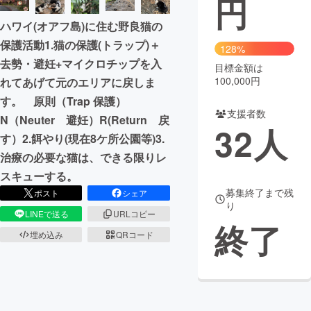
円
ハワイ(オアフ島)に住む野良猫の
まちづくり・地域活性化
保護活動1.猫の保護(トラップ)＋
128%
去勢・避妊+マイクロチップを入
目標金額は
CAMPFIRE for Social Good
CAMPFIRE Creation
100,000円
れてあげて元のエリアに戻しま
CAMPFIREふるさと納税
machi-ya
コミュニティ
す。 原則（Trap 保護）
支援者数
N（Neuter 避妊）R(Return 戻
32
人
す）2.餌やり(現在8ケ所公園等)3.
治療の必要な猫は、できる限りレ
スキューする。
募集終了まで残
ポスト
シェア
り
LINEで送る
URLコピー
終了
埋め込み
QRコード