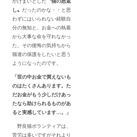
かけまいとした
〝猫の恩返
力比羅
訳では
郵便事
神社さ
ありま
情によ
し〟
だったのかな・・と思
んに
せん。
り到着
は、リ
（ス
遅れる
わずにはいられない経験自
ターン
ティッ
場合が
として
カーの
ありま
分の無知と、お金への執着
使用す
写真
す。
る旨ご
は、私
から大事な命を守れなかっ
１ヶ月
快諾い
が撮影
経過し
ただき
た。その後悔の気持ちから
したも
ても届
ました
のです
かない
猫達の保護をしたいと思う
が、協
ので多
場合に
賛され
少色が
は、必
ようになったのです。
ている
違って
ずお知
訳では
見える
らせく
ありま
ことが
ださい>
「世の中お金で買えないも
せん。
ありま
閉じる
シグ・
す） <
のはたくさんあります。た
ゼーン
ハワイ
氏の御
だお金がもう少しだけあっ
からの
朱印に
発送＆
たなら助けられるものがあ
ついて
郵便事
は肖像
情によ
ると実感しています…。」
権を金
り到着
力比羅
遅れる
神社で
場合が
野良猫ボランティアは、
支払わ
ありま
れてい
す。
苦労は多いですがそれより