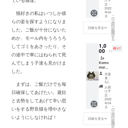
ている猫達。
大きな
♡お礼
定：
ショッピン
のメイ
2022
年04
猫好きの私はいつしか彼
ル ♡毎
グモールが
こ
月
月活動
の
あり、そこ
リ
らの姿を探すようになりま
報告
タ
ー
に僕は住ん
１）活
ン
詳細を見る
した。ご飯が十分にないた
を
動報告
選
でたんだ
択
はその
す
めか、モール内をうろうろ
る
よ。
都度、
1,0
アク
捨て猫
してゴミをあさったり、そ
残り7
ティビ
00
円
だった弟分
の途中で車にはねられて死
ティ報
の”チビ”を連
【e
告を
んでしまう子達も見かけま
Komo
アップ
れて何か美
mai
し、そ
した。
味しいもの
（エコ
の都度
支援
モ・マ
はないか探
メイル
者：
イ／よ
にてご
3人
して歩いて
まずは、ご飯だけでも毎
うこ
連絡致
お届
いたある日
そ）メ
しま
け予
日確保してあげたい。避妊
ン
す。
定：
カゴの中に
バー】
2022
２）収
と去勢をしてあげて辛い思
美味しいお
年04
**ス
支報
こ
月
いをする野良猫を増やさな
やつを発
ティッ
告
の
リ
カー
（ご飯
タ
見。思わず
ー
いようにしなければ！
<FACE
代金＋
ン
詳細を見る
を
チビの背中
フェイ
治療費
選
択
ス>イラ
を押し込ん
＋避
す