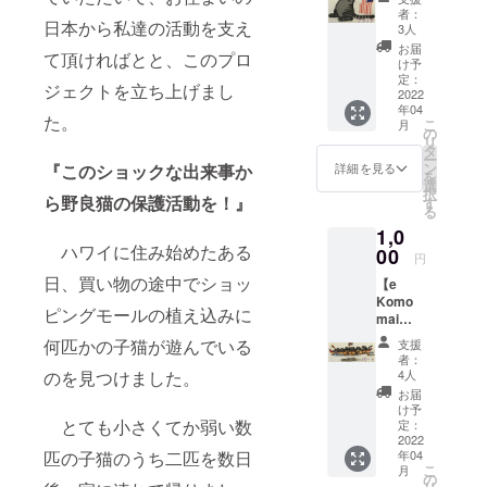
モ・マ
告
ちゃんは、
告
『私が
者：
イ／よ
日本から私達の活動を支え
１）活
（ご飯
3人
撮影し
その子達を
うこ
動報告
代金＋
たハワ
お届
て頂ければとと、このプロ
保護するた
そ）メ
はその
治療費
け予
イの日
ン
都度、
定：
＋避
めにダニエ
常風景
ジェクトを立ち上げまし
バー】
2022
アク
妊・去
写真な
ルと二人で
年04
**ス
ティビ
勢・リ
ども併
た。
こ
月
ティッ
活動を始め
ティ報
の
リー
せて
リ
カー<フ
告を
タ
ス、里
アップ
たんだ。
ー
ラッ
アップ
ン
親探し
『このショックな出来事か
詳細を見る
する予
を
その子達
グ 星
してお
選
にか
定で
択
条旗>イ
ら野良猫の保護活動を！』
ります
す
に毎日ご飯
かった
す』 ア
る
ラスト
ので、
費用）
クティ
をあげて、
1,0
ご希望
その際
毎月1
ビティ
ハワイに住み始めたある
トラップ
の方 ♡
00
にはメ
日から
を更新
円
お礼の
イルに
月末ま
（保護）し
した際
日、買い物の途中でショッ
【e
メイル
てご連
での収
には、
て、去勢し
Komo
♡毎月
絡致し
支を翌
その都
ピングモールの植え込みに
mai
活動報
て、マイク
ます！
月の5日
度メイ
（エコ
告
２）収
までに
何匹かの子猫が遊んでいる
ルにて
支援
ロチップを
モ・マ
１）活
支報
は、ア
者：
お知ら
入れて、元
イ／よ
動報告
告
4人
のを見つけました。
クティ
せして
うこ
はその
（ご飯
に戻した
ビティ
お届
おりま
そ）メ
都度、
代金＋
け予
にてメ
す。 ＃
り、里親を
ン
とても小さくてか弱い数
アク
定：
治療費
ンバー
ご支援
バー】
2022
探したり、
ティビ
＋避
様限定
金は、
年04
匹の子猫のうち二匹を数日
**ス
ティ報
妊・去
でご覧
病気の子は
猫達の
こ
月
ティッ
告を
の
勢・リ
いただ
ワクチ