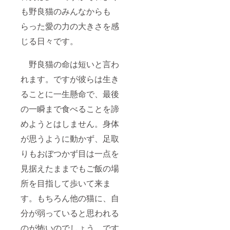
るので
１ヶ月
この
経過し
も野良猫のみんなからも
ページ
ても届
らった愛の力の大きさを感
に写真
かない
の掲載
場合に
じる日々です。
をして
は、必
良いと
ずお知
いう許
らせく
野良猫の命は短いと言わ
可もい
ださい>
ただい
閉じる
れます。ですが彼らは生き
ており
ます。
ることに一生懸命で、最後
<ハワイ
からの
の一瞬まで食べることを諦
発送＆
めようとはしません。身体
郵便事
情によ
が思うように動かず、足取
り到着
遅れる
りもおぼつかず目は一点を
場合が
ありま
見据えたままでもご飯の場
す。
１ヶ月
所を目指して歩いて来ま
経過し
す。もちろん他の猫に、自
ても届
かない
分が弱っていると思われる
場合に
は、必
のが怖いのでしょう。です