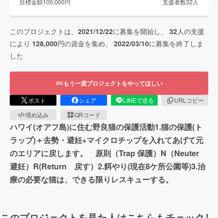
目標金額
100,000
円
支援者数
32
人
このプロジェクトは、
2021/12/22
に募集を開始し、
32
人の支援
により
128,000
円の資金を集め、
2022/03/10
に募集を終了しま
した
もう一度プロジェクトをやってほしい
ポスト
シェア
LINEで送る
URLコピー
埋め込み
QRコード
ハワイ(オアフ島)に住む野良猫の保護活動1.猫の保護(ト
ラップ)＋去勢・避妊+マイクロチップを入れてあげて元
のエリアに戻します。 原則（Trap 保護）N（Neuter
避妊）R(Return 戻す）2.餌やり(現在8ケ所公園等)3.治
療の必要な猫は、できる限りレスキューする。
このプロジェクトを見た人はこちらもチェックし