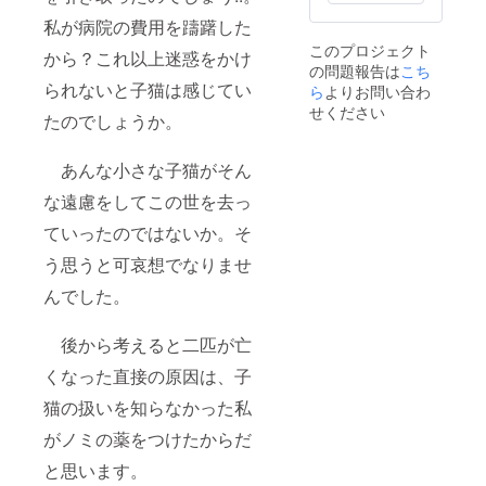
にてメ
を更新
など、
ツ）で
す。）”
１０枚
ンバー
した際
突発的
私が病院の費用を躊躇した
購入し
を１枚
になっ
様限定
には、
に発生
た“ B.
郵送で
ており
このプロジェクト
でご覧
その際
から？これ以上迷惑をかけ
する事
Kliban
お届け
ます。
の問題報告は
こち
いただ
メイル
があり
Cat
いたし
在庫状
られないと子猫は感じてい
く事が
ら
よりお問い合わ
にてお
ます。
sticker
ま
況によ
出来ま
知らせ
♡♡10
せください
＝クリ
す。』
り、別
たのでしょうか。
す。ア
してお
名さま
バン
＊ス
のデザ
クティ
りま
限定
キャッ
ティッ
インに
ビティ
す。 ＃
①『ハ
トス
カー
あんな小さな子猫がそん
なる可
を更新
ご支援
ワイで
ティッ
は、5種
能性が
した際
金は、
有名な
カー
な遠慮をしてこの世を去っ
類のデ
ありま
には、
猫達の
ローカ
（耐水
ザイン
す。 そ
その際
ワクチ
ていったのではないか。そ
ルブラ
性です
のどれ
の他、
メイル
ン、マ
ンド
ので、
かにな
ご質問
にてお
う思うと可哀想でなりませ
イクロ
（クレ
車に
りま
などは
知らせ
チッ
イジー
貼って
す。そ
備考欄
んでした。
してお
プ、必
シャ
も大丈
れぞれ
にご記
りま
要に応
ツ）で
夫で
のデザ
入くだ
す。 ＃
じての
購入し
す。）”
インは
さい。
後から考えると二匹が亡
ご支援
治療費
た“ B.
を１枚
限定数
大き
金は、
など、
Kliban
郵送で
くなった直接の原因は、子
１０枚
さの目
猫達の
突発的
Cat
お届け
になっ
安 ＜
ワクチ
に発生
sticker
猫の扱いを知らなかった私
いたし
ており
縦８×横
ン、マ
する事
＝クリ
ま
ます。
８ｃｍ
イクロ
がノミの薬をつけたからだ
があり
バン
す。』
在庫状
程度で
チッ
ます。
キャッ
＊ス
況によ
すが、
と思います。
プ、必
♡♡10
トス
ティッ
り、別
ボート