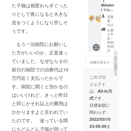
【
♡毎月
２）収
での収
には、
に発生
た子猫は相変わらずぐった
のがこのプ
Malulan
活動報
支報
支を翌
その際
する事
i マルラ
告
告
ロジェクト
月の5日
メイル
があり
りとして夜になると大きな
ニ／神
１）活
（ご飯
までに
にてお
支援
ます。
のかあちゃ
様のご
動報告
代金＋
は、ア
者：
知らせ
息をつくようになり苦しそ
♡♡10
加護）
んのゴール
はその
治療費
10人
クティ
してお
名さま
メン
都度、
＋避
ビティ
お届
うです。
らしい。
りま
限定
バー】
アク
妊・去
け予
にてメ
す。 ＃
①『ハ
♡お礼
ティビ
定：
勢・リ
ンバー
ご支援
ワイで
のメイ
2022
ティ報
もう一泊病院にお願いし
もちろ
リー
様限定
金は、
有名な
年04
ル ♡毎
告を
ス、里
でご覧
猫達の
ん、住んで
ローカ
こ
月
月活動
た方がいいのか、正直迷っ
アップ
の
親探し
いただ
ワクチ
ルブラ
リ
る人しか知
報告
してお
タ
にか
く事が
ン、マ
ンド
ー
ていました。なぜならその
１）活
ります
ン
かった
詳細を見る
らないロー
出来ま
イクロ
（クレ
を
動報告
ので、
選
費用）
す。ア
チッ
イジー
前日の病院での治療代は10
択
カルな
はその
その際
す
毎月1
クティ
プ、必
シャ
る
都度、
ニュース
にはメ
日から
このプロ
ビティ
万円近く支払ったからで
要に応
ツ）で
アク
イルに
月末ま
を更新
や、ハワイ
じての
購入し
ジェクト
ティビ
てご連
での収
す。病院に聞くと預かるの
した際
治療費
た“ B.
に住むロコ
ティ報
絡致し
支を翌
は、
All-In方
には、
など、
Kliban
告を
はいいけれど、きっと昨日
ます！
野良猫の暮
月の5日
その際
突発的
Cat
式
です。
アップ
２）収
までに
メイル
に発生
らしぶりも
sticker
と同じかそれ以上の費用は
してお
支報
は、ア
目標金額に
にてお
する事
＝クリ
みんにゃに
ります
告
クティ
知らせ
があり
バン
かかりますよと言われてい
関わらず、
ので、
（ご飯
ビティ
届けたいん
してお
ます。
キャッ
その際
代金＋
にてメ
2022/03/10
りま
♡♡10
たのです。 迷っている間
トス
だって。
にはメ
治療費
ンバー
す。 ＃
名さま
ティッ
23:59:59
ま
イルに
＋避
様限定
にもどんどん子猫が弱って
ご支援
限定
カー