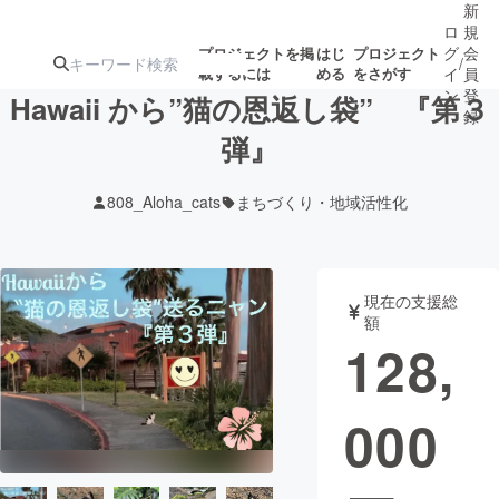
新
ロ
規
グ
会
プロジェクトを掲
はじ
プロジェクト
/
載するには
める
をさがす
イ
員
ン
登
Hawaii から”猫の恩返し袋” 『第３
録
弾』
人気のプロ
注目のリ
注目の新着プロ
募集終了が近いプ
もうすぐ公開
808_Aloha_cats
まちづくり・地域活性化
ジェクト
ターン
ジェクト
ロジェクト
されます
アート・写真
音楽
現在の支援総
額
128,
テクノロジー・ガジェット
ゲーム・サ
000
映像・映画
書籍・雑誌
ビジネス・起業
チャレンジ