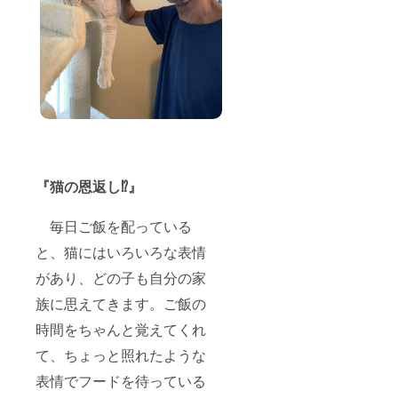
類にな
も大丈
インは
備考欄
レイ
ファン
りま
夫で
限定数
にご記
ジー
ディン
す。(素
す。）”
１０枚
入くだ
シャツ
グに協
材は紙
を１枚
になっ
さい。
さんに
賛され
製です)
郵送で
ており
大き
は、私
ている
①シ
お届け
ます。
さの目
が購入
訳では
グ・
いたし
在庫状
安 ＜
したス
ありま
ゼーン
ま
況によ
縦８×横
ティッ
せん。
氏デザ
す。』
り、別
８ｃｍ
カーを
（ス
インの
＊ス
のデザ
程度で
リター
ティッ
榊の御
ティッ
インに
すが、
ンのギ
カーの
朱印
カー
なる可
ボート
フトと
写真
＊写真
は、5種
能性が
のみ横
して使
は、私
『猫の恩返し⁉️』
右側で
類のデ
ありま
が１５
用する
が撮影
す。
ザイン
す。 そ
ｃｍに
旨もご
したも
(シグ・
のどれ
の他、
なりま
了解い
のです
毎日ご飯を配っている
ゼーン
かにな
ご質問
す＞ ＊
ただき
ので多
氏はハ
りま
などは
ご注
ました
と、猫にはいろいろな表情
少色が
ワイ島
す。そ
備考欄
意：ク
が、こ
違って
ヒロ出
れぞれ
にご記
があり、どの子も自分の家
レイ
のクラ
見える
身のデ
のデザ
入くだ
ジー
ウド
ことが
ザイ
インは
族に思えてきます。ご飯の
さい。
シャツ
ファン
ありま
ナーで
限定数
大き
さんに
ディン
す） <
時間をちゃんと覚えてくれ
高級ア
１０枚
さの目
は、私
グに協
ハワイ
ロハ
になっ
安 ＜
が購入
賛され
からの
て、ちょっと照れたような
シャツ
ており
縦８×横
したス
ている
発送＆
のデザ
ます。
８ｃｍ
ティッ
訳では
表情でフードを待っている
郵便事
イン
在庫状
程度で
カーを
ありま
情によ