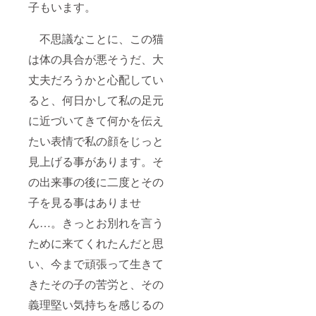
や、ハ
況によ
すが、
リター
子もいます。
せん。
り到着
ワイア
り、別
ボート
ンのギ
（ス
遅れる
ン航空
のデザ
のみ横
フトと
ティッ
場合が
の機体
インに
不思議なことに、この猫
が１５
して使
カーの
ありま
のデザ
なる可
ｃｍに
用する
写真
す。
インに
は体の具合が悪そうだ、大
能性が
なりま
旨もご
は、私
１ヶ月
も使わ
ありま
す＞ ＊
了解い
が撮影
経過し
丈夫だろうかと心配してい
れてい
す。 そ
ご注
ただき
したも
ても届
ます)ご
の他、
意：ク
ました
のです
かない
ると、何日かして私の足元
自身の
ご質問
レイ
が、私
ので多
場合に
お気に
などは
ジー
のクラ
に近づいてきて何かを伝え
少色が
は、必
入りの
備考欄
シャツ
ウド
違って
ずお知
フレー
にご記
さんに
たい表情で私の顔をじっと
ファン
見える
らせく
ムに入
入くだ
は、私
ディン
ことが
ださい>
れて
見上げる事があります。そ
さい。
が購入
グに協
ありま
閉じる
飾って
大き
したス
賛され
す） <
の出来事の後に二度とその
みてく
さの目
ティッ
ている
ハワイ
ださ
安 ＜
カーを
訳では
からの
子を見る事はありませ
い。 ②
縦８×横
リター
ありま
発送＆
ハイビ
８ｃｍ
ンのギ
せん。
郵便事
ん…。きっとお別れを言う
スカス
程度で
フトと
（ス
情によ
(黄色)
すが、
して使
ために来てくれたんだと思
ティッ
り到着
＊写真
ボート
用する
カーの
遅れる
左側で
のみ横
い、今まで頑張って生きて
旨もご
写真
場合が
す。
が１５
了解い
は、私
ありま
きたその子の苦労と、その
こちら
ｃｍに
ただき
が撮影
す。
はシ
なりま
ました
したも
１ヶ月
義理堅い気持ちを感じるの
グ・
す＞ ＊
が、私
のです
経過し