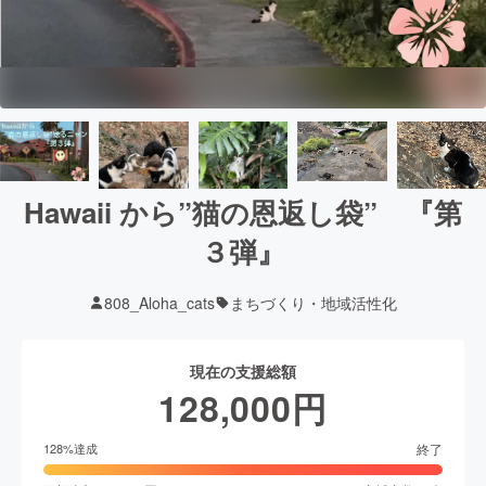
Hawaii から”猫の恩返し袋” 『第
３弾』
808_Aloha_cats
まちづくり・地域活性化
現在の支援総額
128,000
円
終了
128
%達成