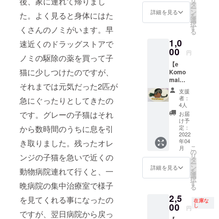
リ
後、家に連れて帰りまし
病院に連れ
カー<
アップ
タ
リー
く事が
ン、マ
ー
ボート>
してお
ン
ていってあ
ス、里
詳細を見る
出来ま
イクロ
た。よく見ると身体にはた
を
イラス
ります
選
親探し
す。ア
チッ
げるそんな
択
トご希
ので、
す
にか
くさんのノミがいます。早
クティ
プ、必
る
毎日さ。
望の方
その際
かった
ビティ
要に応
1,0
♡お礼
にはメ
速近くのドラッグストアで
費用）
を更新
じての
のメイ
00
イルに
毎月1
した際
円
治療費
個人ボラ
ノミの駆除の薬を買って子
ル ♡毎
てご連
日から
には、
など、
【e
月活動
ンティアだ
絡致し
月末ま
その際
突発的
猫に少しつけたのですが、
Komo
報告
ます！
での収
メイル
から悩みも
に発生
mai
１）活
２）収
支を翌
にてお
する事
それまでは元気だった2匹が
いっぱいな
（エコ
動報告
支報
月の5日
知らせ
支援
があり
モ・マ
はその
告
んだって！
までに
者：
してお
急にぐったりとしてきたの
ます。
イ／よ
都度、
（ご飯
4人
は、ア
りま
そこで日
うこ
アク
代金＋
です。グレーの子猫はそれ
クティ
お届
す。 ＃
そ）メ
本のみん
ティビ
治療費
け予
ビティ
ご支援
ン
ティ報
定：
から数時間のうちに息を引
＋避
にてメ
にゃからの
金は、
バー】
2022
告を
妊・去
ンバー
猫達の
協力と応援
年04
き取りました。残ったオレ
**ス
アップ
勢・リ
様限定
ワクチ
こ
月
ティッ
してお
の
をお願いし
リー
でご覧
ン、マ
リ
ンジの子猫を急いで近くの
カー<パ
ります
タ
ス、里
いただ
イクロ
て〝僕達、
ー
イナッ
ので、
ン
親探し
詳細を見る
く事が
チッ
動物病院連れて行くと、一
を
野良猫の仲
プル>イ
その際
選
にか
出来ま
プ、必
択
ラスト
にはメ
す
かった
間を少しで
す。ア
晩病院の集中治療室で様子
要に応
る
ご希望
イルに
費用）
クティ
じての
も幸せにし
2,5
の方 ♡
てご連
を見てくれる事になったの
毎月1
ビティ
治療費
在庫な
お礼の
00
てあげた
絡致し
し
日から
を更新
円
など、
メイル
ですが、翌日病院から戻っ
ます！
月末ま
した際
い！‘’という
突発的