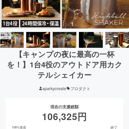
【キャンプの夜に最高の一杯
を！】1台4役のアウトドア用カク
テルシェイカー
sparkycreate
プロダクト
現在の支援総額
106,325
円
終了
106
%達成