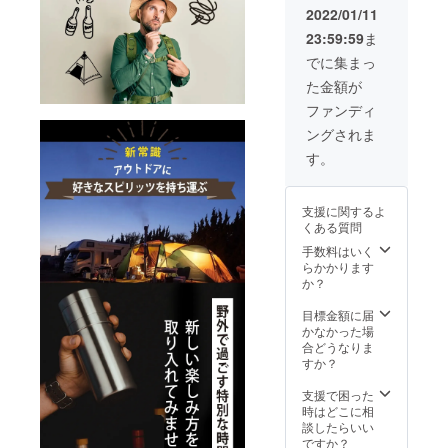
ンディ
2022/01/11
ング限
23:59:59
ま
定セッ
ト
でに集まっ
【￥20,
た金額が
625】
(税込) --
ファンディ
-----------
ングされま
-----------
※申込時
す。
にカ
ラーを
ご選択
支援に関するよ
くださ
くある質問
い
(Firelig
手数料はいく
ht
らかかります
Flask75
か？
0mlの
Stainle
目標金額に届
ss
かなかった場
Steelは
合どうなりま
ありま
すか？
せん。
Gunmet
支援で困った
al /
時はどこに相
Copper
談したらいい
の2カ
ですか？