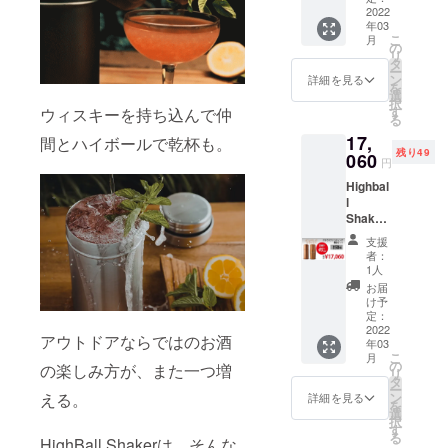
般販売
2022
ご選択
年03
価格
くださ
こ
月
【￥26,
い ※送
の
リ
400】
料込み
タ
ー
(税込)
ン
詳細を見る
を
↓↓↓
選
択
【￥15,
す
ウィスキーを持ち込んで仲
る
840
17,
OFF!!!
間とハイボールで乾杯も。
残り49
】 ↓↓↓
060
円
早割
Highbal
【￥10,
l
560】
Shake×
(税込) --
Fireligh
-----------
支援
t
-----------
者：
Flask37
※申込時
1人
5ml 特
にカ
お届
別セッ
ラーを
け予
ト
ご選択
定：
45％OF
2022
くださ
アウトドアならではのお酒
年03
F --------
い ※送
こ
月
-----------
料込み
の
の楽しみ方が、また一つ増
リ
----- 一
タ
ー
般販売
ン
える。
詳細を見る
を
価格
選
択
【￥31,
す
る
020】
HighBall Shakerは、そんな