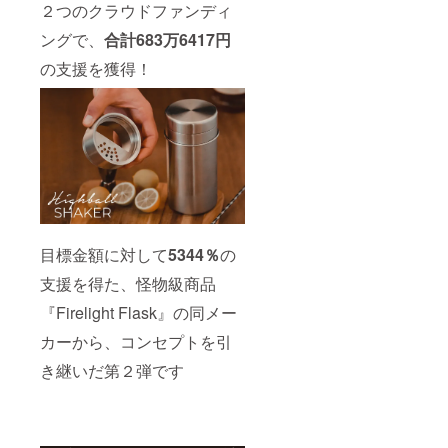
２つのクラウドファンディ
ングで、
合計683万6417円
の支援を獲得！
目標金額に対して
5344％
の
支援を得た、怪物級商品
『Firelight Flask』の同メー
カーから、コンセプトを引
き継いだ第２弾です