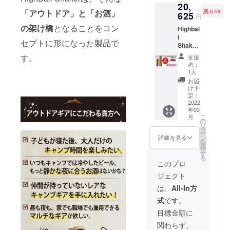
20,
(税込)
「アウトドア」と「お酒」
残り49
↓↓↓
625
円
【￥13,
の架け橋
となることをコン
Highbal
960
l
OFF!!!
セプトに形になった製品で
Shake×
】 ↓↓↓
Fireligh
クラウ
す。
支援
t
ドファ
者：
Flask75
ンディ
1人
0ml 特
ング限
お届
別セッ
定セッ
け予
ト
ト
定：
45％OF
2022
【￥17,
年03
F --------
060】
こ
月
-----------
(税込) --
の
リ
----- 一
-----------
タ
ー
般販売
-----------
ン
詳細を見る
を
価格
※申込時
選
択
【￥37,
にカ
す
る
500】
ラーを
このプロ
(税込)
ご選択
ジェクト
↓↓↓
くださ
【￥16,
い ※送
は、
All-In方
875
料込み
式
です。
OFF!!!
】 ↓↓↓
目標金額に
クラウ
関わらず、
ドファ