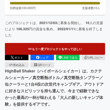
目標金額
100,000
円
支援者数
10
人
このプロジェクトは、
2021/12/03
に募集を開始し、
10
人の支援
により
106,325
円の資金を集め、
2022/01/11
に募集を終了しま
した
もう一度プロジェクトをやってほしい
ポスト
シェア
LINEで送る
URLコピー
埋め込み
QRコード
HighBall Shaker（ハイボールシェイカー）は、カクテ
ルシェーカー／真空断熱ボトル／真空断熱タンブラー／
缶クーラーと1台4役の次世代キャンプギア。アウトドア
に好きなスピリッツを持ち運んで、今まで経験できな
かった最高の一杯が味わえる「大人の新しいキャンプ体
験」を提供するギアです。