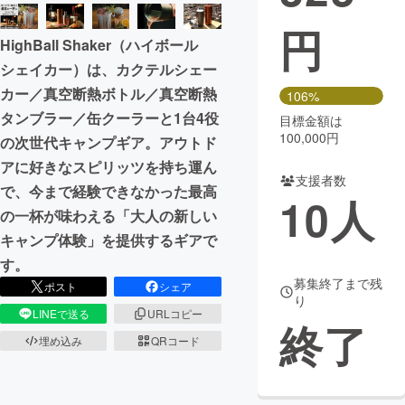
円
まちづくり・地域活性化
HighBall Shaker（ハイボール
シェイカー）は、カクテルシェー
CAMPFIRE for Social Good
CAMPFIRE Creation
カー／真空断熱ボトル／真空断熱
106%
CAMPFIREふるさと納税
machi-ya
コミュニティ
タンブラー／缶クーラーと1台4役
目標金額は
100,000円
の次世代キャンプギア。アウトド
アに好きなスピリッツを持ち運ん
支援者数
で、今まで経験できなかった最高
10
人
の一杯が味わえる「大人の新しい
キャンプ体験」を提供するギアで
す。
募集終了まで残
ポスト
シェア
り
LINEで送る
URLコピー
終了
埋め込み
QRコード