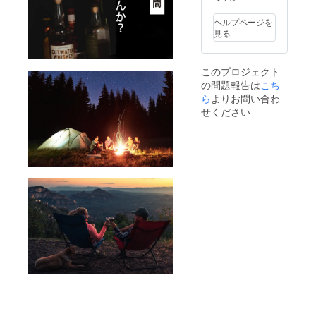
ラーか
らお選
ヘルプページを
びくだ
見る
さい。)
※送料込
み
このプロジェクト
の問題報告は
こち
ら
よりお問い合わ
せください