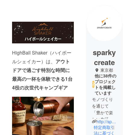
sparky
HighBall Shaker（ハイボー
create
ルシェイカー）は、
アウト
ドアで過ごす特別な時間に
東京都
他に38件の
最高の一杯を体験できる1台
プロジェク
4役の次世代キャンプギア
トを掲載し
ています
モノづくり
を通じて
「豊かで楽
しい生活」
http://sparkycreate.com/
を創造する
特定商取引
法に基づく