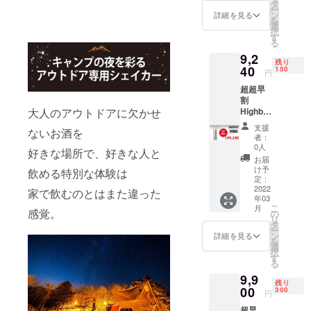
【￥13,
スの向上を
タ
ー
200】
ン
詳細を見る
はかり地域
を
(税込)
選
択
社会への貢
↓↓↓
す
る
【￥4,6
献を使命と
9,2
20
残り
していま
OFF!!!
40
150
円
】 ↓↓↓
す。
超超早
超超超
割
早割
Highbal
大人のアウトドアに欠かせ
【￥8,5
l
80】(税
支援
ないお酒を
Shaker
込) ------
者：
×1
-----------
0人
好きな場所で、好きな人と
30％OF
------- ※
お届
F --------
申込時
け予
飲める特別な体験は
-----------
にカ
定：
----- 一
2022
ラーを
家で飲むのとはまた違った
年03
般販売
ご選択
こ
月
価格
感覚。
くださ
の
リ
【￥13,
い ※送
タ
ー
200】
料込み
ン
詳細を見る
を
(税込)
選
択
↓↓↓
す
る
【￥3,9
9,9
60
残り
OFF!!!
00
300
円
】 ↓↓↓
超早
超超早