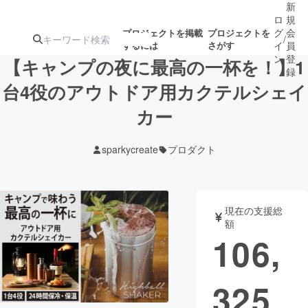
新
ロ
規
グ
会
プロジェクトを掲載
プロジェクトを
/
するには
さがす
イ
員
ン
登
【キャンプの夜に最高の一杯を！】1
録
台4役のアウトドア用カクテルシェイ
カー
人気のプロ
注目のリ
注目の新着プロ
募集終了が近いプ
もうすぐ公開
ジェクト
ターン
ジェクト
ロジェクト
されます
sparkycreate
プロダクト
アート・写真
音楽
現在の支援総
テクノロジー・ガジェット
ゲーム・サ
額
106,
映像・映画
書籍・雑誌
325
ビジネス・起業
チャレンジ