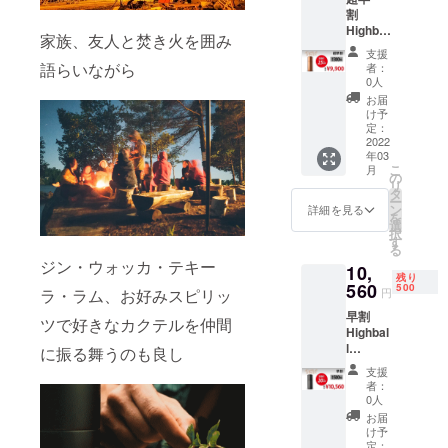
割
割
Highbal
【￥9,2
家族、友人と焚き火を囲み
l
40】(税
支援
Shaker
込) ------
語らいながら
者：
×1
-----------
0人
25％OF
------- ※
お届
F --------
申込時
け予
-----------
にカ
定：
----- 一
2022
ラーを
年03
般販売
ご選択
こ
月
価格
くださ
の
リ
【￥13,
い ※送
タ
ー
200】
料込み
ン
詳細を見る
を
(税込)
選
択
↓↓↓
す
る
【￥3,3
ジン・ウォッカ・テキー
10,
00
残り
OFF!!!
560
500
円
ラ・ラム、お好みスピリッ
】 ↓↓↓
早割
超早割
ツで好きなカクテルを仲間
Highbal
【￥9,9
l
00】(税
に振る舞うのも良し
Shaker
込) ------
支援
×1
-----------
者：
20％OF
------- ※
0人
F --------
申込時
お届
-----------
にカ
け予
----- 一
ラーを
定：