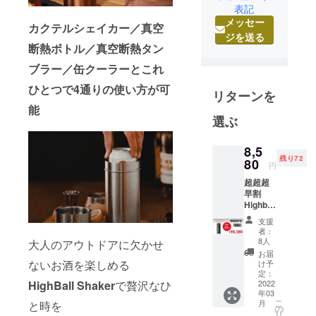
表記
【生活を豊
メッセー
かにハッ
カクテルシェイカー／真空
ジを送る
ピーに】を
断熱ボトル／真空断熱タン
モットーに
ブラー／缶クーラーとこれ
自社商品の
開発並び
ひとつで4通りの使い方が可
リターンを
に、海外製
能
品の輸入販
選ぶ
売、
代理店、卸
8,5
残り72
80
売、小売販
円
売を行なっ
超超超
早割
ておりま
Highbal
す。
l
支援
Shaker
者：
×1
8人
お客様が笑
大人のアウトドアに欠かせ
35％OF
お届
顔で満足頂
F --------
ないお酒を楽しめる
け予
-----------
けるお取引
定：
HighBall Shaker
で贅沢なひ
----- 一
2022
を目指し
年03
般販売
こ
月
日々サービ
と時を
価格
の
リ