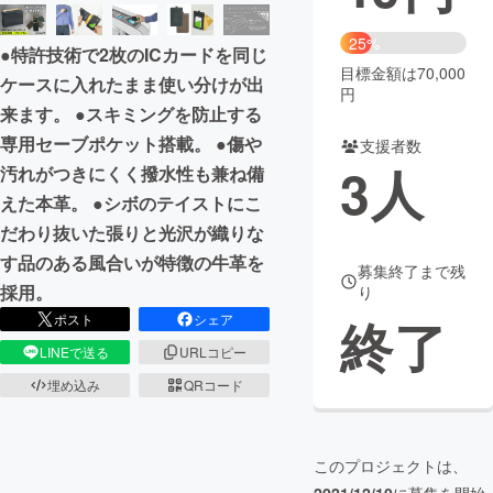
まちづくり・地域活性化
25%
●特許技術で2枚のICカードを同じ
目標金額は70,000
ケースに入れたまま使い分けが出
円
CAMPFIRE for Social Good
CAMPFIRE Creation
来ます。 ●スキミングを防止する
CAMPFIREふるさと納税
machi-ya
コミュニティ
専用セーブポケット搭載。 ●傷や
支援者数
3
人
汚れがつきにくく撥水性も兼ね備
えた本革。 ●シボのテイストにこ
だわり抜いた張りと光沢が織りな
す品のある風合いが特徴の牛革を
募集終了まで残
採用。
り
終了
ポスト
シェア
LINEで送る
URLコピー
埋め込み
QRコード
このプロジェクトは、