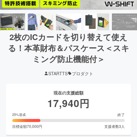
2枚のICカードを切り替えて使え
る！本革財布＆パスケース＜スキ
ミング防止機能付＞
STARTTS
プロダクト
現在の支援総額
17,940
円
終了
25
%達成
目標金額
70,000
円
支援者数
3
人