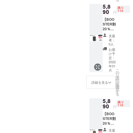
カード
本当に良い
5,8
インパ
残り
スケー
90
110
ものを作り
円
ス ※表
たい。」
【BOO
ブラッ
STER割
ク、裏
20％OF
ブラウ
そんな強い
F】 2枚
ンのコ
支援
思いを持っ
のIC
ンビカ
者：
カード
ラーに
た人間が集
0人
を切り
なりま
お届
まり、新し
替えて
す。 一
け予
い価値を目
使える
般販売
定：
本革
2022
価格
指したモノ
年01
ウォ
6,050円
こ
づくりを
月
レット
(税
の
リ
＆パス
行っていま
込)→4,8
タ
ー
ケース
40 円(税
ン
詳細を見る
す。
を
品番：
込) ＊
選
択
WL-02
送料無
す
る
カ
料 ※生
私たちはこ
5,8
ラー：
産状況
残り
れからも、
ブラッ
90
により
118
円
既成概念に
ク カー
商品の
【BOO
ドスラ
お届け
とらわれな
STER割
イドパ
が遅れ
い発想で時
20％OF
スケー
る可能
F】 2枚
ス 一般
代を問わず
性がご
支援
のIC