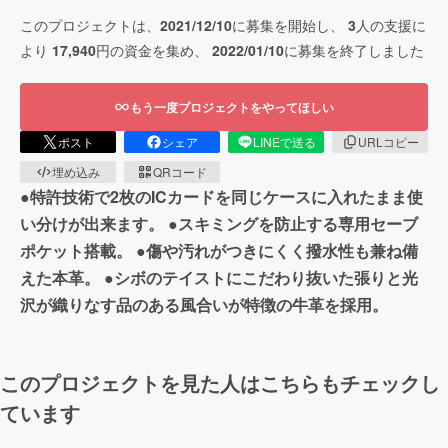
このプロジェクトは、
2021/12/10
に募集を開始し、
3
人の支援に
より
17,940
円の資金を集め、
2022/01/10
に募集を終了しました
もう一度プロジェクトをやってほしい
ポスト
シェア
LINEで送る
URLコピー
埋め込み
QRコード
●特許技術で2枚のICカードを同じケースに入れたまま使
い分けが出来ます。 ●スキミングを防止する専用セーブ
ポケット搭載。 ●傷や汚れがつきにくく撥水性も兼ね備
えた本革。 ●シボのテイストにこだわり抜いた張りと光
沢が織りなす品のある風合いが特徴の牛革を採用。
このプロジェクトを見た人はこちらもチェックし
ています