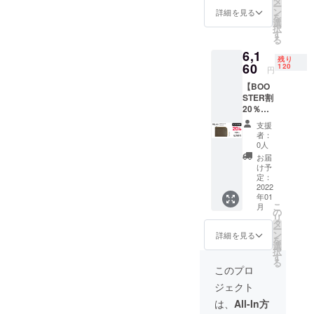
タ
ー
ケース
産状況
ン
詳細を見る
を
品番：
により
選
択
WL-01
商品の
す
る
カ
お届け
6,1
ラー：
が遅れ
残り
ブラッ
60
る可能
120
円
ク ス
性がご
【BOO
マート
ざいま
STER割
カード
す。 ※
20％OF
ウォ
仕様・
F】 2枚
レット
デザイ
支援
のIC
一般販
ンに若
者：
カード
売価格
干の修
0人
を切り
7,700円
正が入
お届
替えて
(税
る場合
け予
使える
込)→6,1
定：
もござ
本革
2022
60 円(税
いま
年01
ウォ
込) ＊
す。
こ
月
レット
送料無
の
リ
＆パス
料 ※生
タ
ー
ケース
産状況
ン
詳細を見る
を
品番：
により
選
択
WL-01
商品の
す
る
カ
お届け
このプロ
ラー：
が遅れ
ジェクト
ブラウ
る可能
ン ス
性がご
は、
All-In方
マート
ざいま