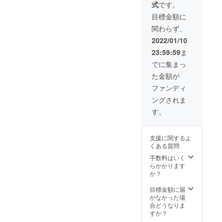
式
です。
カード
す。 ※
ウォ
仕様・
目標金額に
レット
デザイ
関わらず、
一般販
ンに若
売価格
干の修
2022/01/10
7,700円
正が入
23:59:59
ま
(税
る場合
込)→6,1
もござ
でに集まっ
60 円(税
いま
た金額が
込) ＊
す。
送料無
ファンディ
料 ※生
ングされま
産状況
により
す。
商品の
お届け
が遅れ
支援に関するよ
る可能
くある質問
性がご
ざいま
手数料はいく
す。 ※
らかかります
仕様・
か？
デザイ
ンに若
目標金額に届
干の修
かなかった場
正が入
合どうなりま
る場合
すか？
もござ