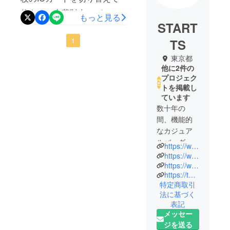
使える！本革財布＆パス
もっと見る
START
ケース＜スキミング防止機
能付＞リーズにご支援頂き
1
TS
誠にありがとうございまし
東京都
他に2件の
た。本日、製品を発送させ
プロジェク
て頂きました。
トを掲載し
ています
STARTTS（スターツ）は
数十年の
バッグや財布などの企画、
間、機能的
生産を行っているメーカー
なカジュア
です。使いやすさとデザイ
ルバッグ、
https://www.startts.co.jp/
ビジネス
https://www.startts.co.jp/store/
ン性をコンセプトにものづ
バッグ、使
https://www.facebook.com/StarttsInc
くりを行っております。
https://twitter.com/startts0117
い勝手の良
STARTTSでは「バッグ下取
特定商取引
い文具雑
法に基づく
貨、コスメ
りサービス」「購入者全員
表記
製品および
プレゼント」「買足しサー
メッセー
生活雑貨の
ジを送る
ビス」などSTARTTS独自の