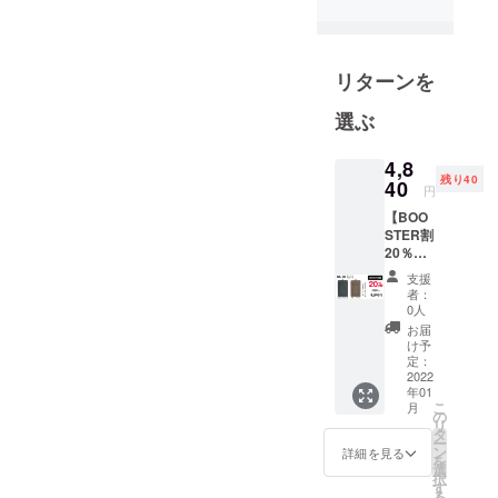
企画、製
データ収集を行い、製品の
造、販売を
手掛けてき
リニューアルや商品開発に
たノウハウ
リターンを
役立てております。宜しけ
を生かし、
選ぶ
れば弊社のホームページを
2012年1月か
ご覧ください。
ら新たなブ
4,8
ランドとし
https://www.startts.co.jp/今
残り40
40
円
て、立川の
回、ご支援頂きました製品
【BOO
地でスター
STER割
が皆様の御役に立ち、また
トしまし
20％OF
F】 2枚
た。 中国生
末永くご利用頂けましたら
支援
のIC
者：
産、日本生
幸いです。今後とも宜しく
カード
0人
産品のバッ
を切り
お届
お願い致しま
替えて
グや縫製品
け予
使える
定：
す。
を企画開発
本革
2022
年01
していま
ウォ
こ
月
レット
の
す。
リ
STARTTS社員一
＆パス
タ
ー
ケース
ン
詳細を見る
同
を
品番：
「お客様に
選
択
WL-03
す
愛される、
る