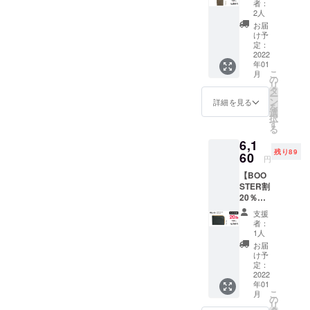
販売価
ざいま
者：
本当に使い
カード
格
す。 ※
2人
やすい商品
を切り
7,370円
仕様・
お届
替えて
(税
デザイ
け予
を表現して
使える
込)→5,8
定：
ンに若
いくモノづ
本革
2022
90 円(税
干の修
年01
ウォ
くりを続け
込) ＊
正が入
こ
月
レット
送料無
の
る場合
ていきま
リ
＆パス
料 ※生
タ
もござ
ー
す。
ケース
産状況
ン
いま
詳細を見る
を
品番：
により
選
す。
択
WL-02
商品の
す
る
カ
お届け
6,1
ラー：
が遅れ
残り89
ブラウ
60
る可能
円
ン カー
性がご
【BOO
ドスラ
ざいま
STER割
イドパ
す。 ※
20％OF
スケー
仕様・
F】 2枚
ス 一般
デザイ
支援
のIC
販売価
ンに若
者：
カード
格
干の修
1人
を切り
7,370円
正が入
お届
替えて
(税
る場合
け予
使える
込)→5,8
定：
もござ
本革
2022
90 円(税
いま
年01
ウォ
込) ＊
す。
こ
月
レット
送料無
の
リ
＆パス
料 ※生