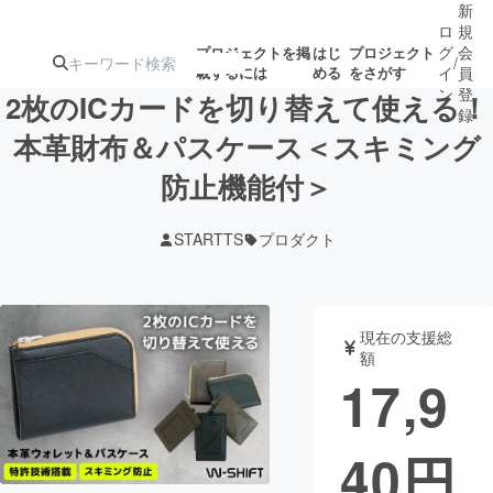
新
ロ
規
グ
会
プロジェクトを掲
はじ
プロジェクト
/
載するには
める
をさがす
イ
員
ン
登
2枚のICカードを切り替えて使える！
録
本革財布＆パスケース＜スキミング
防止機能付＞
人気のプロ
注目のリ
注目の新着プロ
募集終了が近いプ
もうすぐ公開
ジェクト
ターン
ジェクト
ロジェクト
されます
STARTTS
プロダクト
アート・写真
音楽
現在の支援総
テクノロジー・ガジェット
ゲーム・サ
額
17,9
映像・映画
書籍・雑誌
40
円
ビジネス・起業
チャレンジ