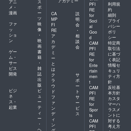
アカデミー
アニ
ス
利用規
PFI
メ・
ポ
約
RE
漫画
ー
CA
説
細則
for
ツ
MP
明
プライ
Soci
ファ
映
FI
会
バシー
al
ッ
像
RE
・
ポリ
Goo
ショ
・
ア
相
シー
d
ン
映
カ
談
特定商
CAM
画
デ
会
取引法
PFI
ゲー
書
ミ
に基づ
RE
ム・
籍
ー
く表記
for
サー
・
と
情報セ
Ente
ビス
雑
は
キュリ
rtain
開発
誌
ク
サ
ティ方
men
出
ラ
ポ
針
t
版
ウ
ー
反社基
CAM
ビジ
ビ
ド
ト
本方針
PFI
ネ
ュ
フ
サ
カスタ
RE
ス・
ー
ァ
ー
マーハ
for
起業
テ
ン
ビ
ラスメ
Spor
ィ
デ
ス
ントに
ts
ー
ィ
対する
CAM
・
ン
考え方
PFI
ヘ
グ