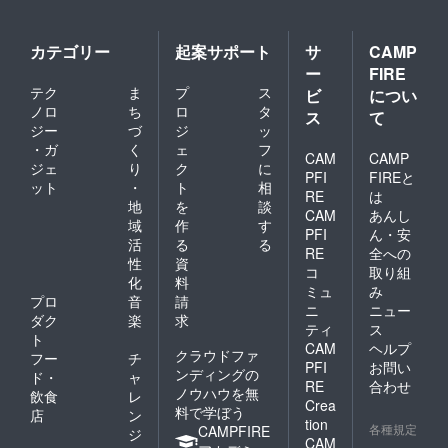
カテゴリー
起案サポート
サ
CAMP
ー
FIRE
テク
ま
プ
ス
ビ
につい
ノロ
ち
ロ
タ
ス
て
ジー
づ
ジ
ッ
・ガ
く
ェ
フ
CAM
CAMP
ジェ
り
ク
に
PFI
FIREと
ット
・
ト
相
RE
は
地
を
談
CAM
あんし
域
作
す
PFI
ん・安
活
る
る
RE
全への
性
資
コ
取り組
化
料
ミュ
み
プロ
音
請
ニ
ニュー
ダク
楽
求
ティ
ス
ト
CAM
ヘルプ
クラウドファ
フー
チ
PFI
お問い
ンディングの
ド・
ャ
RE
合わせ
ノウハウを無
飲食
レ
Crea
料で学ぼう
店
ン
tion
各種規定
CAMPFIRE
ジ
CAM