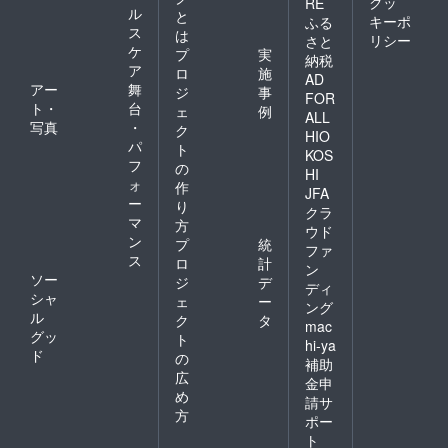
クッ
RE
ル
と
キーポ
ふる
ス
は
リシー
さと
ケ
プ
実
納税
ア
ロ
施
AD
アー
舞
ジ
事
FOR
ト・
台
ェ
例
ALL
写真
・
ク
HIO
パ
ト
KOS
フ
の
HI
ォ
作
JFA
ー
り
クラ
マ
方
ウド
ン
プ
統
ファ
ス
ロ
計
ン
ソー
ジ
デ
ディ
シャ
ェ
ー
ング
ル
ク
タ
mac
グッ
ト
hi-ya
ド
の
補助
広
金申
め
請サ
方
ポー
ト