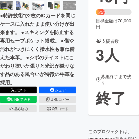
まちづくり・地域活性化
25%
●特許技術で2枚のICカードを同じ
目標金額は70,000
ケースに入れたまま使い分けが出
円
CAMPFIRE for Social Good
CAMPFIRE Creation
来ます。 ●スキミングを防止する
CAMPFIREふるさと納税
machi-ya
コミュニティ
専用セーブポケット搭載。 ●傷や
支援者数
3
人
汚れがつきにくく撥水性も兼ね備
えた本革。 ●シボのテイストにこ
だわり抜いた張りと光沢が織りな
す品のある風合いが特徴の牛革を
募集終了まで残
採用。
り
終了
ポスト
シェア
LINEで送る
URLコピー
埋め込み
QRコード
このプロジェクトは、