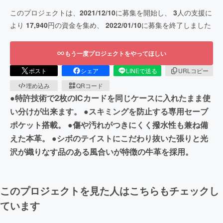
このプロジェクトは、
2021/12/10
に募集を開始し、
3
人の支援に
より
17,940
円の資金を集め、
2022/01/10
に募集を終了しました
もう一度プロジェクトをやってほしい
ポスト
シェア
LINEで送る
URLコピー
埋め込み
QRコード
●特許技術で2枚のICカードを同じケースに入れたまま使
い分けが出来ます。 ●スキミングを防止する専用セーブ
ポケット搭載。 ●傷や汚れがつきにくく撥水性も兼ね備
えた本革。 ●シボのテイストにこだわり抜いた張りと光
沢が織りなす品のある風合いが特徴の牛革を採用。
このプロジェクトを見た人はこちらもチェックし
ています