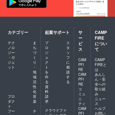
カテゴリー
起案サポート
サ
CAMP
ー
FIRE
テク
ま
プ
ス
ビ
につい
ノロ
ち
ロ
タ
ス
て
ジー
づ
ジ
ッ
・ガ
く
ェ
フ
CAM
CAMP
ジェ
り
ク
に
PFI
FIREと
ット
・
ト
相
RE
は
地
を
談
CAM
あんし
域
作
す
PFI
ん・安
活
る
る
RE
全への
性
資
コ
取り組
化
料
ミュ
み
プロ
音
請
ニ
ニュー
ダク
楽
求
ティ
ス
ト
CAM
ヘルプ
クラウドファ
フー
チ
PFI
お問い
ンディングの