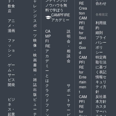
ド・
ャ
RE
合わせ
ノウハウを無
飲食
レ
Crea
料で学ぼう
店
ン
tion
各種規定
CAMPFIRE
ジ
CAM
アカデミー
アニ
ス
利用規
PFI
メ・
ポ
約
RE
漫画
ー
CA
説
細則
for
ツ
MP
明
プライ
Soci
ファ
映
FI
会
バシー
al
ッ
像
RE
・
ポリ
Goo
ショ
・
ア
相
シー
d
ン
映
カ
談
特定商
CAM
画
デ
会
取引法
PFI
ゲー
書
ミ
に基づ
RE
ム・
籍
ー
く表記
for
サー
・
と
情報セ
Ente
ビス
雑
は
キュリ
rtain
開発
誌
ク
サ
ティ方
men
出
ラ
ポ
針
t
版
ウ
ー
反社基
CAM
ビジ
ビ
ド
ト
本方針
PFI
ネ
ュ
フ
サ
カスタ
RE
ス・
ー
ァ
ー
マーハ
for
起業
テ
ン
ビ
ラスメ