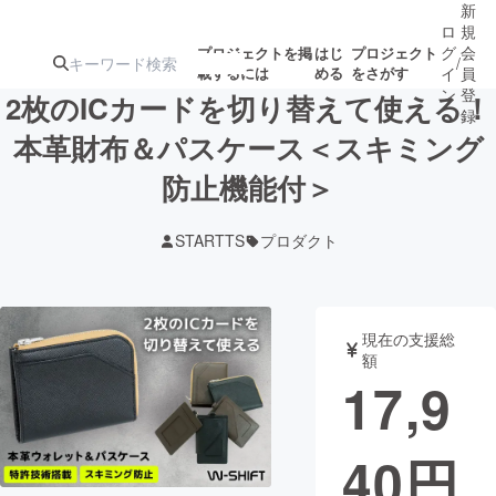
新
ロ
規
グ
会
プロジェクトを掲
はじ
プロジェクト
/
載するには
める
をさがす
イ
員
ン
登
2枚のICカードを切り替えて使える！
録
本革財布＆パスケース＜スキミング
防止機能付＞
人気のプロ
注目のリ
注目の新着プロ
募集終了が近いプ
もうすぐ公開
ジェクト
ターン
ジェクト
ロジェクト
されます
STARTTS
プロダクト
アート・写真
音楽
現在の支援総
テクノロジー・ガジェット
ゲーム・サ
額
17,9
映像・映画
書籍・雑誌
40
円
ビジネス・起業
チャレンジ