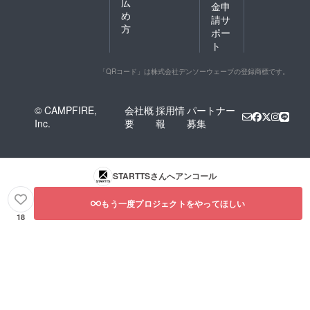
広
金申
め
請サ
方
ポー
ト
「QRコード」は株式会社デンソーウェーブの登録商標です。
© CAMPFIRE,
会社概
採用情
パートナー
Inc.
要
報
募集
STARTTS
さんへアンコール
もう一度プロジェクトをやってほしい
18