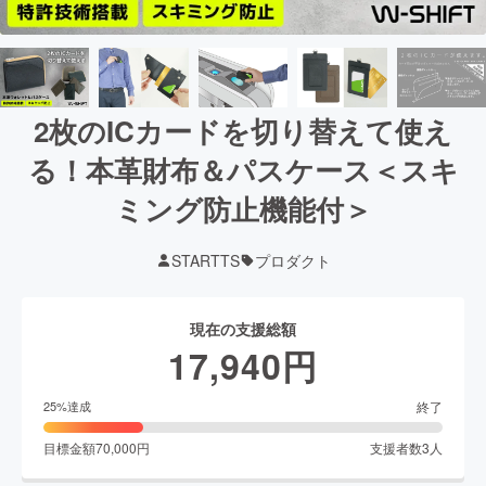
2枚のICカードを切り替えて使え
る！本革財布＆パスケース＜スキ
ミング防止機能付＞
STARTTS
プロダクト
現在の支援総額
17,940
円
終了
25
%達成
目標金額
70,000
円
支援者数
3
人