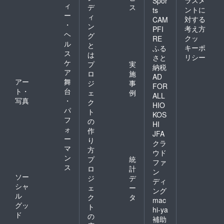
Spor
ィ
デ
ス
ントに
ts
ー
ィ
対する
CAM
・
ン
考え方
PFI
ヘ
グ
クッ
RE
ル
と
キーポ
ふる
ス
は
リシー
さと
ケ
プ
実
納税
ア
ロ
施
AD
アー
舞
ジ
事
FOR
ト・
台
ェ
例
ALL
写真
・
ク
HIO
パ
ト
KOS
フ
の
HI
ォ
作
JFA
ー
り
クラ
マ
方
ウド
ン
プ
統
ファ
ス
ロ
計
ン
ソー
ジ
デ
ディ
シャ
ェ
ー
ング
ル
ク
タ
mac
グッ
ト
hi-ya
ド
の
補助