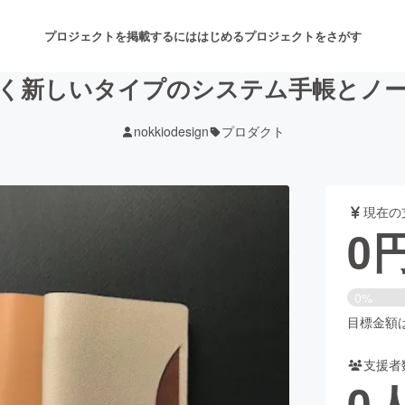
プロジェクトを掲載するには
はじめる
プロジェクトをさがす
く新しいタイプのシステム手帳とノ
nokkiodesign
プロダクト
注目のリターン
注目の新着プロジェクト
募集終了が近いプロジェクト
も
現在の
音楽
舞台・パフォーマンス
0
ゲーム・サービス開発
フード・飲食店
0%
書籍・雑誌出版
アニメ・漫画
目標金額は2
支援者
チャレンジ
ビューティー・ヘルスケ
0