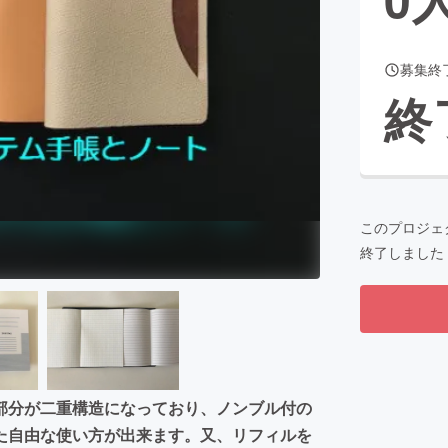
募集終
CAMPFIRE for Social Good
CAMPFIRE Creation
終
CAMPFIREふるさと納税
machi-ya
コミュニティ
このプロジェ
終了しました
部分が二重構造になっており、ノンブル付の
た自由な使い方が出来ます。又、リフィルを