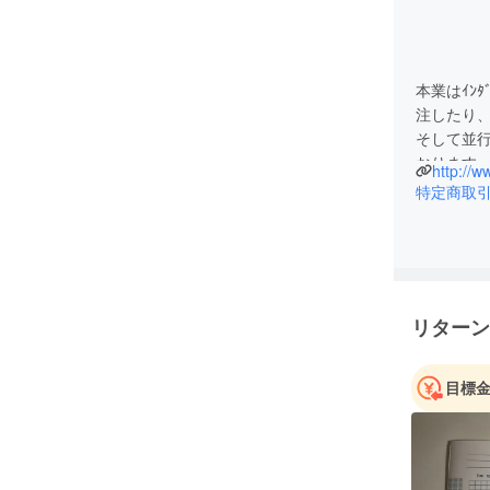
本業はｲﾝﾀ
注したり
そして並
おります
http://w
現在は文
特定商取
リターン
目標