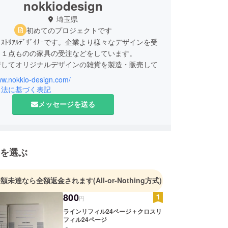
nokkiodesign
埼玉県
初めてのプロジェクトです
ﾞｽﾄﾘｱﾙﾃﾞｻﾞｲﾅｰです。企業より様々なデザインを受
、１点ものの家具の受注などをしています。
行してオリジナルデザインの雑貨を製造・販売して
。
ww.nokkio-design.com/
具の範疇で金属文具と紙製品を上市しています。
引法に基づく表記
メッセージを送る
を選ぶ
金額未達なら全額返金されます
(All-or-Nothing方式)
800
円
ラインリフィル24ページ＋クロスリ
フィル24ページ