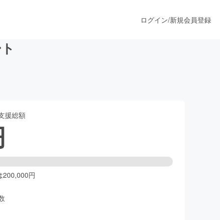
ログイン
/
新規会員登録
ート
うすぐ公開されます
支援総額
プロダクト
円
ファッション
スポーツ
00,000円
数
ア
ソーシャルグッド
人