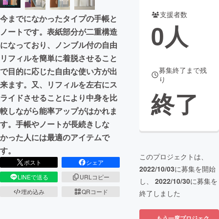
支援者数
今までになかったタイプの手帳と
まちづくり・地域活性化
0
人
ノートです。表紙部分が二重構造
になっており、ノンブル付の自由
CAMPFIRE for Social Good
CAMPFIRE Creation
リフィルを簡単に着脱させること
CAMPFIREふるさと納税
machi-ya
コミュニティ
募集終了まで残
で目的に応じた自由な使い方が出
り
来ます。又、リフィルを左右にス
終了
ライドさせることにより中身を比
較しながら能率アップがはかれま
す。手帳やノートが長続きしな
かった人には最適のアイテムで
す。
このプロジェクトは、
ポスト
シェア
2022/10/03
に募集を開始
LINEで送る
URLコピー
し、
2022/10/30
に募集を
埋め込み
QRコード
終了しました
もう一度プロジェク