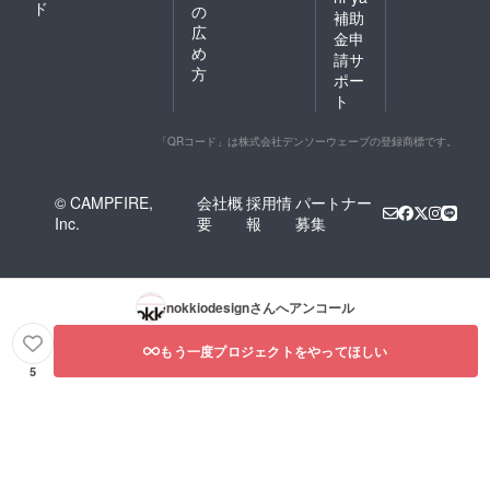
ド
の
補助
広
金申
め
請サ
方
ポー
ト
「QRコード」は株式会社デンソーウェーブの登録商標です。
© CAMPFIRE,
会社概
採用情
パートナー
Inc.
要
報
募集
nokkiodesign
さんへアンコール
もう一度プロジェクトをやってほしい
5