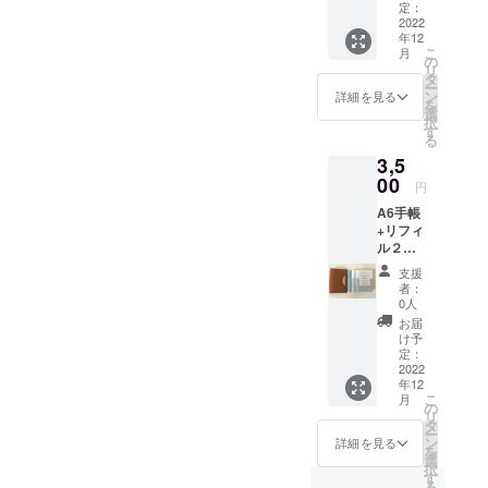
ペー
定：
ジ）+カ
2022
年12
レンダ
こ
月
－ 革表
の
リ
紙の色
タ
ー
は黒で
ン
詳細を見る
を
す。ラ
選
択
イン24
す
る
ページ
3,5
にはノ
ンブル
00
円
が付き
A6手帳
ます。
+リフィ
通常予
ル２種
定価格
（クロ
税抜き
支援
ス８
４000円
者：
ページ
のとこ
0人
＆ライ
ろを税
お届
ン24
込み送
け予
ペー
料込み
定：
ジ）+カ
2022
で3500
年12
レンダ
円で提
こ
月
－ 革表
供致し
の
リ
紙の色
ます。
タ
ー
はキャ
ン
詳細を見る
を
メルで
選
択
す。ラ
す
る