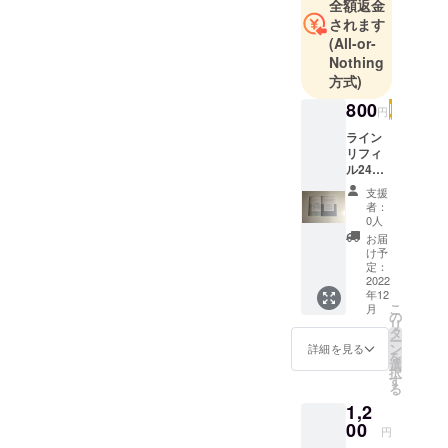
全額返金
現在は文具
されます
(All-or-
の範疇で金
Nothing
属文具と紙
方式)
製品を上市
800
していま
円
す。
ライン
リフィ
ル24
ページ
支援
＋クロ
者：
スリ
0人
フィル
お届
24ペー
け予
ジ
定：
2022
年12
こ
月
の
リ
タ
ー
ン
詳細を見る
を
選
択
す
る
1,2
00
円