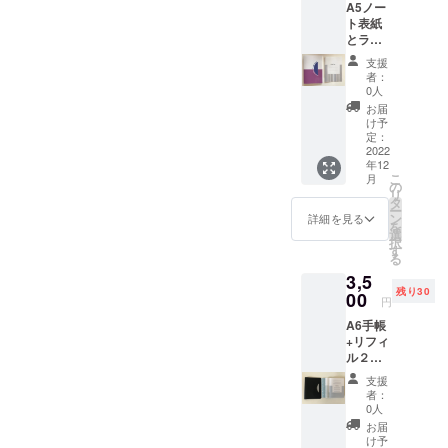
A5ノー
ト表紙
とライ
ンリ
支援
フィル
者：
８ペー
0人
ジ1冊と
お届
２４
け予
ページ2
定：
冊 ライ
2022
年12
ン24
こ
月
ページ
の
リ
にはノ
タ
ー
ンブル
ン
詳細を見る
を
が付き
選
択
ます。
す
る
通常予
3,5
定価格
残り30
税抜き
00
円
1200円
A6手帳
のとこ
+リフィ
ろを税
ル２種
込み送
（クロ
料込み
支援
ス８
で1200
者：
ページ
円で提
0人
＆ライ
供致し
お届
ン24
ます。
け予