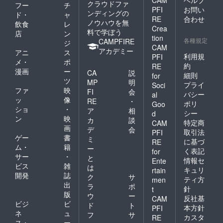
CAM
ヘルプ
クラウドファ
フー
チ
PFI
お問い
ンディングの
ド・
ャ
RE
合わせ
ノウハウを無
飲食
レ
Crea
料で学ぼう
店
ン
tion
各種規定
CAMPFIRE
ジ
CAM
アカデミー
アニ
ス
利用規
PFI
メ・
ポ
約
RE
漫画
ー
CA
説
細則
for
ツ
MP
明
プライ
Soci
ファ
映
FI
会
バシー
al
ッ
像
RE
・
ポリ
Goo
ショ
・
ア
相
シー
d
ン
映
カ
談
特定商
CAM
画
デ
会
取引法
PFI
ゲー
書
ミ
に基づ
RE
ム・
籍
ー
く表記
for
サー
・
と
情報セ
Ente
ビス
雑
は
キュリ
rtain
開発
誌
ク
サ
ティ方
men
出
ラ
ポ
針
t
版
ウ
ー
反社基
CAM
ビジ
ビ
ド
ト
本方針
PFI
ネ
ュ
フ
サ
カスタ
RE
ス・
ー