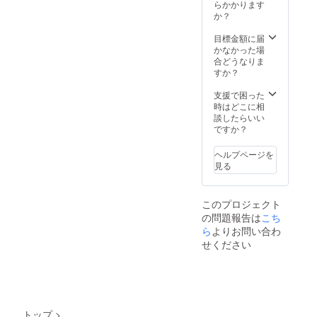
らかかります
か？
目標金額に届
かなかった場
合どうなりま
すか？
支援で困った
時はどこに相
談したらいい
ですか？
ヘルプページを
見る
このプロジェクト
の問題報告は
こち
ら
よりお問い合わ
せください
トップ
>