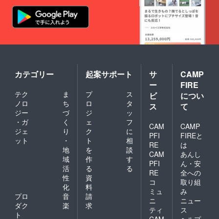
カテゴリー
起案サポート
サ
CAMP
ー
FIRE
テク
ま
プ
ス
ビ
につい
ノロ
ち
ロ
タ
ス
て
ジー
づ
ジ
ッ
・ガ
く
ェ
フ
CAM
CAMP
ジェ
り
ク
に
PFI
FIREと
ット
・
ト
相
RE
は
地
を
談
CAM
あんし
域
作
す
PFI
ん・安
活
る
る
RE
全への
性
資
コ
取り組
化
料
ミュ
み
プロ
音
請
ニ
ニュー
ダク
楽
求
ティ
ス
ト