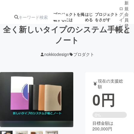
新
ロ
規
グ
会
プロジェクトを掲
はじ
プロジェクト
/
載するには
める
をさがす
イ
員
ン
登
全く新しいタイプのシステム手帳と
録
ノート
人気のプロ
注目のリ
注目の新着プロ
募集終了が近いプ
もうすぐ公開
nokkiodesign
プロダクト
ジェクト
ターン
ジェクト
ロジェクト
されます
アート・写真
音楽
現在の支援総
額
0
円
テクノロジー・ガジェット
ゲーム・サ
映像・映画
書籍・雑誌
0%
目標金額は
200,000円
ビジネス・起業
チャレンジ