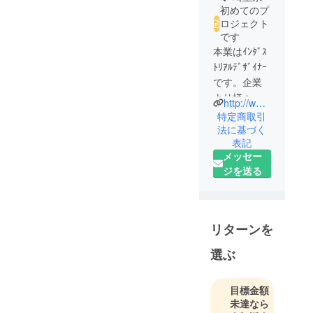
初めてのプ
ロジェクト
です
本業はｲﾝﾀﾞｽ
ﾄﾘｱﾙﾃﾞｻﾞｲﾅｰ
です。企業
より様々な
http://www.nokkio-design.com/
デザインを
特定商取引
受注した
法に基づく
表記
り、１点も
メッセー
のの家具の
ジを送る
受注などを
していま
す。
そして並行
リターンを
してオリジ
ナルデザイ
選ぶ
ンの雑貨を
製造・販売
目標金額
しておりま
未達なら
す。