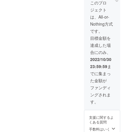
イン24
このプロ
ページ
ジェクト
にはノ
ンブル
は、All-or-
が付き
Nothing方式
ます。
通常予
です。
定価格
目標金額を
税抜き
４000円
達成した場
のとこ
合にのみ、
ろを税
込み送
2022/10/30
料込み
23:59:59
ま
で3500
円で提
でに集まっ
供致し
た金額が
ます。
ファンディ
ングされま
す。
支援に関するよ
くある質問
手数料はいく