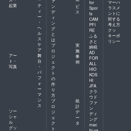
ァ
ー
マーハ
for
起業
テ
ン
ビ
ラスメ
Spor
ィ
デ
ス
ントに
ts
ー
ィ
対する
CAM
・
ン
考え方
PFI
ヘ
グ
クッ
RE
ル
と
キーポ
ふる
ス
は
リシー
さと
ケ
プ
実
納税
ア
ロ
施
AD
アー
舞
ジ
事
FOR
ト・
台
ェ
例
ALL
写真
・
ク
HIO
パ
ト
KOS
フ
の
HI
ォ
作
JFA
ー
り
クラ
マ
方
ウド
ン
プ
統
ファ
ス
ロ
計
ン
ソー
ジ
デ
ディ
シャ
ェ
ー
ング
ル
ク
タ
mac
グッ
ト
hi-ya