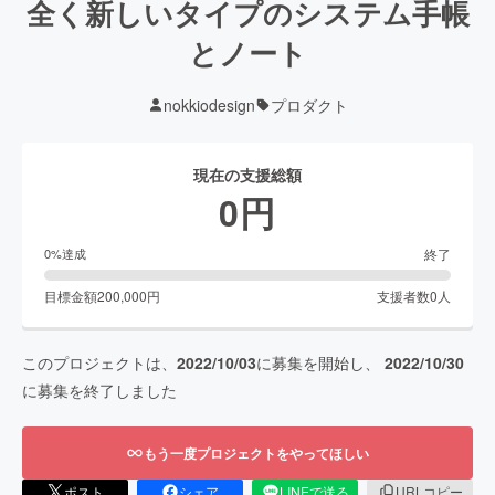
全く新しいタイプのシステム手帳
とノート
nokkiodesign
プロダクト
現在の支援総額
0
円
終了
0
%達成
目標金額
200,000
円
支援者数
0
人
このプロジェクトは、
2022/10/03
に募集を開始し、
2022/10/30
に募集を終了しました
もう一度プロジェクトをやってほしい
ポスト
シェア
LINEで送る
URLコピー