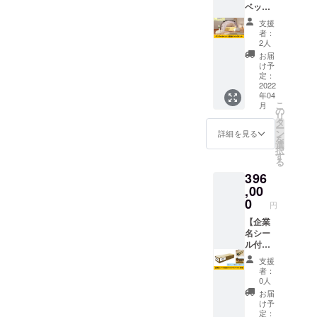
ベッド
す。 ト
と室内
イレ
支援
テント
（強化
者：
のセッ
ダン
2人
ト】 軽
ボー
お届
くて丈
ル）ホ
け予
夫なダ
ワイト
定：
ンボー
2022
シート
年04
ルベッ
仕上げ
こ
月
ドを1台
・収納
の
リ
と室内
時：
タ
ー
テン
455×38
ン
詳細を見る
を
ト、お
0×105
選
択
礼の
mm（2.
す
る
メッ
2Kg）
396
セージ
・組立
をお届
,00
時：
けしま
340×41
0
円
す。 ■
5×405
規格■
【企業
mm（1.
ダン
名シー
5Kg）
ボール
ル付き
・耐荷
ベッド
ダン
重：
支援
寸法：
ボール
800kg
者：
収納
ベッド
凝固
0人
時 長
30台】
剤：1袋
お届
さ
企業名
（10g/
け予
1110×
シール
袋） ポ
定：