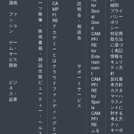
漫画
ー
CA
説
細則
for
ツ
MP
明
プライ
Soci
ファ
映
FI
会
バシー
al
ッ
像
RE
・
ポリ
Goo
ショ
・
ア
相
シー
d
ン
映
カ
談
特定商
CAM
画
デ
会
取引法
PFI
ゲー
書
ミ
に基づ
RE
ム・
籍
ー
く表記
for
サー
・
と
情報セ
Ente
ビス
雑
は
キュリ
rtain
開発
誌
ク
サ
ティ方
men
出
ラ
ポ
針
t
版
ウ
ー
反社基
CAM
ビジ
ビ
ド
ト
本方針
PFI
ネ
ュ
フ
サ
カスタ
RE
ス・
ー
ァ
ー
マーハ
for
起業
テ
ン
ビ
ラスメ
Spor
ィ
デ
ス
ントに
ts
ー
ィ
対する
CAM
・
ン
考え方
PFI
ヘ
グ
クッ
RE
ル
と
キーポ
ふる
ス
は