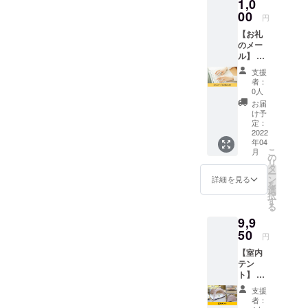
1,0
よ。
00
円
「幸福感ユ
【お礼
ニットを一
のメー
気にマック
ル】 ソ
スに生み出
ウジャ
支援
パン株
して、これ
者：
式会社
0人
を見ている
をただ
お届
皆様の中に
ただ応
け予
援した
定：
一気に送り
い人向
2022
込みます」
年04
けのリ
こ
月
ターン
の
リ
です。
タ
ー
ソウ
ン
詳細を見る
を
ジャパ
選
択
ン株式
す
る
会社か
9,9
ら熱い
お礼の
50
円
メール
【室内
をお送
テン
りさせ
ト】 室
ていた
内テン
だきま
支援
トとお
す。
者：
礼の