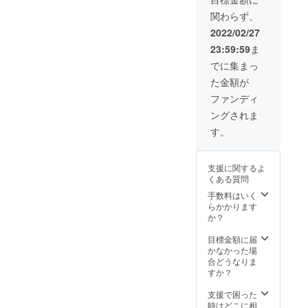
mm（1.
礼の
関わらず、
5Kg）
メッ
・耐荷
セージ
2022/02/27
重：
をお届
23:59:59
ま
800kg
けした
凝固
い企業
でに集まっ
剤：1袋
様へお
た金額が
（10g/
届けし
袋） ポ
ます。
ファンディ
ンチョ
企業名
ングされま
サイ
シール
ズ：
は外箱
す。
16cm×
への貼
15cm×
り付け
2cm フ
となり
支援に関するよ
リーサ
ます。
くある質問
イズ(大
トイレ
人～子
（強化
手数料はいく
供用) 厚
ダン
らかかります
み0.05
ボー
か？
mm
ル）ホ
(重
ワイト
目標金額に届
量:100g
シート
かなかった場
) 素材：
仕上げ
合どうなりま
ポリエ
・収納
すか？
チレン
時：
内容
455×38
支援で困った
品：
0×105
時はどこに相