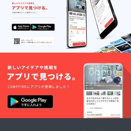
量:100g
) 素材：
ポリエ
チレン
内容
品：
1000×1
200mm
色：
シル
バー
・収納
袋付 ※
送料込
みのお
値段で
す。 ※
企業名
シール
のサイ
ズは
W300×
H80mm
です。
※企業名
シール
に記載
したい