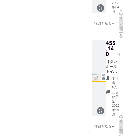
幅370×
付きダ
2022
ンチョ
年04
高さ
ンボー
サイ
こ
月
210mm
ルベッ
ズ：
の
リ
ドを30
16cm×
タ
ー
組立
台、お
15cm×
ン
詳細を見る
を
時 長
届けし
2cm フ
選
択
さ
たい企
リーサ
す
る
1920×
業様へ
イズ(大
455
幅800×
お届け
人～子
高さ
しま
,14
供用) 厚
360mm
す。 企
み0.05
0
円
室内用
業名
mm
テント
シール
【ダン
(重
寸法：
は外箱
ボール
量:100g
組立
への貼
トイレ
) 素材：
時
り付け
30台・
ポリエ
支援
210×15
となり
凝固剤5
チレン
者：
0×高さ
ます。
回分
内容
0人
135cm
※送料込
×120
品：
お届
※送料込
みのお
袋・ポ
1000×1
け予
みのお
値段で
ンチョ
200mm
定：
値段で
す。 ※
付き】
2022
色：
年04
す。
企業名
ダン
シル
こ
月
シール
ボール
バー
の
リ
に記載
トイレ
・収納
タ
ー
したい
を30
袋付 ※
ン
詳細を見る
を
企業名
台、5回
送料込
選
択
を備考
分の凝
みのお
す