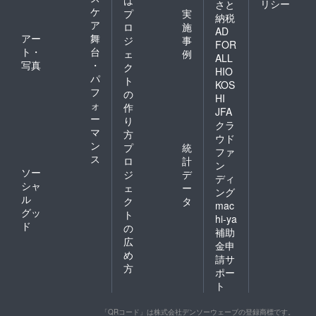
リシー
さと
ケ
プ
実
納税
ア
ロ
施
AD
アー
舞
ジ
事
FOR
ト・
台
ェ
例
ALL
写真
・
ク
HIO
パ
ト
KOS
フ
の
HI
ォ
作
JFA
ー
り
クラ
マ
方
ウド
ン
プ
統
ファ
ス
ロ
計
ン
ソー
ジ
デ
ディ
シャ
ェ
ー
ング
ル
ク
タ
mac
グッ
ト
hi-ya
ド
の
補助
広
金申
め
請サ
方
ポー
ト
「QRコード」は株式会社デンソーウェーブの登録商標です。