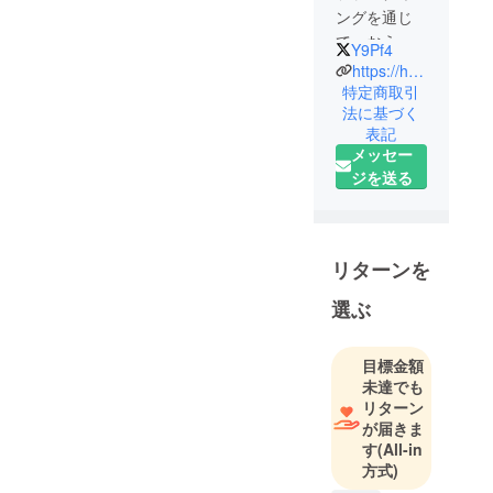
ングを通じ
て、おうち
Y9Pf4
時間の楽し
https://hayarakubed.base.shop/
み方を提案
特定商取引
法に基づく
していま
表記
す。
メッセー
防災用品と
ジを送る
してだけで
なく、自宅
の癒しの空
間として室
リターンを
内テントと
選ぶ
ダンボール
ベッド、ダ
ンボールト
目標金額
イレを使っ
未達でも
てみてくだ
リターン
が届きま
さい。不思
す
(All-in
議な異空間
方式)
ができます