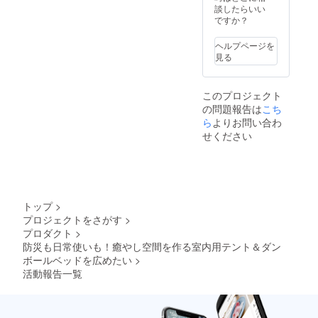
1000×1
mm（2.
談したらいい
200mm
2Kg）
ですか？
色：
・組立
シル
時：
ヘルプページを
バー
340×41
見る
・収納
5×405
袋付 ※
mm（1.
送料込
5Kg）
このプロジェクト
みのお
・耐荷
の問題報告は
こち
値段で
重：
す。
800kg
ら
よりお問い合わ
※30個以
凝固
せください
上希望
剤：1袋
の方は
（10g/
メッ
袋） ポ
セージ
ンチョ
機能よ
サイ
りお問
ズ：
トップ
>
い合わ
16cm×
プロジェクトをさがす
>
せくだ
15cm×
プロダクト
>
さい。
2cm フ
リーサ
防災も日常使いも！癒やし空間を作る室内用テント＆ダン
イズ(大
ボールベッドを広めたい
>
人～子
活動報告一覧
供用) 厚
み0.05
mm
(重