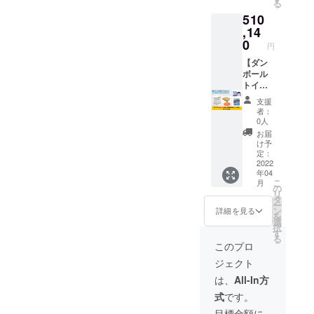
る
欄にご
固剤を
値段で
510
記載く
120袋、
す。
ださ
ポン
,14
い。 ※
チョ30
0
円
送付先
枚とお
が支援
礼の
【ダン
者様の
メッ
ボール
ご登録
セージ
トイレ
住所と
をお届
30台・
支援
異なる
けしま
凝固剤5
者：
場合は
す トイ
回分
0人
備考欄
レ（強
×120
お届
へご記
化ダン
袋・ポ
け予
載くだ
ボー
ンチョ
定：
さい。
ル）ホ
付き】
2022
年04
※企業名
ワイト
企業名
こ
月
シール
シート
シール
の
リ
のサイ
仕上げ
付きダ
タ
ー
ズは
・収納
ンボー
ン
詳細を見る
を
W300×
時：
ルトイ
選
択
H120m
455×38
レを30
す
る
mで
0×105
台、5回
このプロ
す。
mm（2.
分の凝
ジェクト
2Kg）
固剤を
・組立
120袋、
は、
All-In方
時：
ポン
式
です。
340×41
チョ30
5×405
枚とお
目標金額に