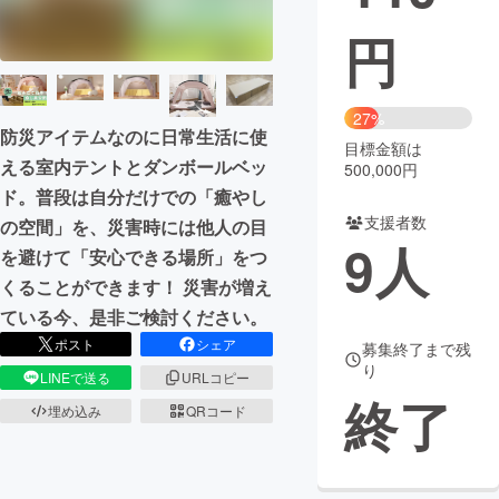
円
まちづくり・地域活性化
CAMPFIRE for Social Good
CAMPFIRE Creation
27%
防災アイテムなのに日常生活に使
CAMPFIREふるさと納税
machi-ya
コミュニティ
目標金額は
える室内テントとダンボールベッ
500,000円
ド。普段は自分だけでの「癒やし
支援者数
の空間」を、災害時には他人の目
9
人
を避けて「安心できる場所」をつ
くることができます！ 災害が増え
ている今、是非ご検討ください。
ポスト
シェア
募集終了まで残
り
LINEで送る
URLコピー
終了
埋め込み
QRコード