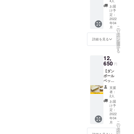
4人
メッ
お届
セージ
け予
をお届
定：
けしま
2022
年04
す。 ■
こ
月
規格■
の
リ
寸法：
タ
ー
組立
ン
詳細を見る
を
時
選
択
210×15
す
る
0×高さ
12,
135cm
※送料込
650
円
みのお
【ダン
値段で
ボール
す。
ベッ
ド】 軽
支援
くて丈
者：
夫なダ
2人
ンボー
お届
ルベッ
け予
ドを1台
定：
とお礼
2022
年04
のメッ
こ
月
セージ
の
リ
をお届
タ
ー
けしま