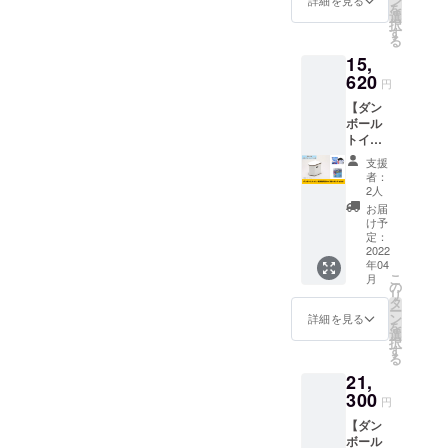
ン
詳細を見る
を
す。 ■
選
択
規格■
す
る
寸法:収
15,
納時
長さ
620
円
1110×
【ダン
幅370×
ボール
高さ
トイ
210mm
レ・凝
組
支援
固剤5回
立時
者：
分×3
長さ
2人
袋・ポ
1920×
お届
ンチョ
幅800×
け予
付き】
高さ
定：
ダン
2022
360mm
年04
ボール
※送料込
こ
月
トイ
みのお
の
リ
レ、5回
値段で
タ
ー
分の凝
す。
ン
詳細を見る
を
固剤を3
選
択
袋、ポ
す
る
ンチョ
21,
とお礼
のメッ
300
円
セージ
【ダン
をお届
ボール
けしま