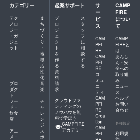
企業名
カテゴリー
起案サポート
サ
CAMP
を備考
ー
FIRE
欄にご
テク
ま
プ
ス
記載く
ビ
につい
ださ
ノロ
ち
ロ
タ
ス
て
い。 ※
ジー
づ
ジ
ッ
送付先
・ガ
く
ェ
フ
が支援
CAM
CAMP
ジェ
り
ク
に
者様の
PFI
FIREと
ット
・
ト
相
ご登録
RE
は
住所と
地
を
談
CAM
あんし
異なる
域
作
す
PFI
ん・安
場合は
活
る
る
備考欄
RE
全への
性
資
へご記
コ
取り組
化
料
載くだ
ミュ
み
さい。
プロ
音
請
ニ
ニュー
※30個以
ダク
楽
求
ティ
ス
上希望
ト
CAM
ヘルプ
の方は
クラウドファ
フー
チ
メッ
PFI
お問い
ンディングの
ド・
ャ
セージ
RE
合わせ
ノウハウを無
飲食
レ
機能よ
Crea
料で学ぼう
りお問
店
ン
tion
い合わ
各種規定
CAMPFIRE
ジ
CAM
せくだ
アカデミー
アニ
ス
さい。
利用規
PFI
メ・
ポ
約
RE