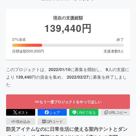
現在の支援総額
139,440
円
終了
27
%達成
目標金額
500,000
円
支援者数
9
人
このプロジェクトは、
2022/01/10
に募集を開始し、
9
人の支援に
より
139,440
円の資金を集め、
2022/02/27
に募集を終了しまし
た
もう一度プロジェクトをやってほしい
ポスト
シェア
LINEで送る
URLコピー
埋め込み
QRコード
防災アイテムなのに日常生活に使える室内テントとダン