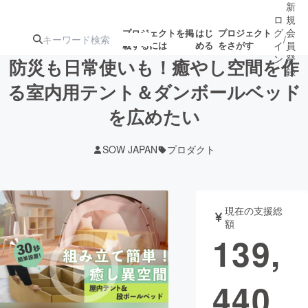
新
ロ
規
グ
会
プロジェクトを掲
はじ
プロジェクト
/
載するには
める
をさがす
イ
員
ン
登
防災も日常使いも！癒やし空間を作
録
る室内用テント＆ダンボールベッド
を広めたい
人気のプロ
注目のリ
注目の新着プロ
募集終了が近いプ
もうすぐ公開
ジェクト
ターン
ジェクト
ロジェクト
されます
SOW JAPAN
プロダクト
アート・写真
音楽
現在の支援総
テクノロジー・ガジェット
ゲーム・サ
額
139,
映像・映画
書籍・雑誌
440
ビジネス・起業
チャレンジ